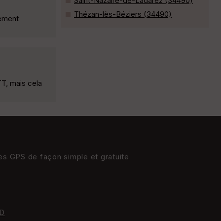
Saint-Nazaire-de-Ladarez (34490)
Thézan-lès-Béziers (34490)
nement
T, mais cela
res GPS de façon simple et gratuite
D