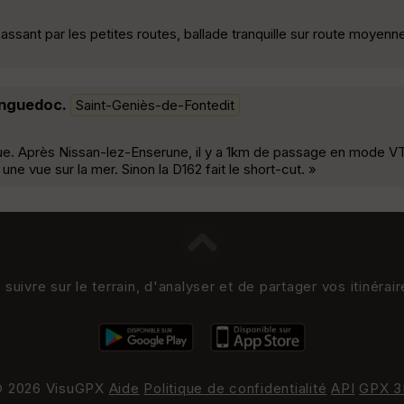
ssant par les petites routes, ballade tranquille sur route moyen
anguedoc.
Saint-Geniès-de-Fontedit
ue. Après Nissan-lez-Enserune, il y a 1km de passage en mode VT
ne vue sur la mer. Sinon la D162 fait le short-cut. »
uivre sur le terrain, d'analyser et de partager vos itinérai
 2026 VisuGPX
Aide
Politique de confidentialité
API
GPX 3