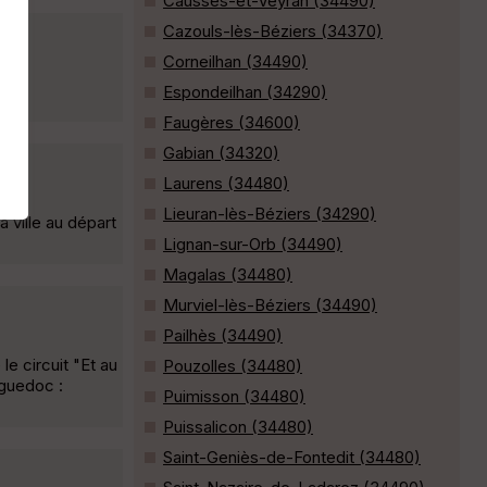
Causses-et-Veyran (34490)
Cazouls-lès-Béziers (34370)
Corneilhan (34490)
Espondeilhan (34290)
Faugères (34600)
Gabian (34320)
Laurens (34480)
Lieuran-lès-Béziers (34290)
a ville au départ
Lignan-sur-Orb (34490)
Magalas (34480)
Murviel-lès-Béziers (34490)
Pailhès (34490)
le circuit "Et au
Pouzolles (34480)
nguedoc :
Puimisson (34480)
Puissalicon (34480)
Saint-Geniès-de-Fontedit (34480)