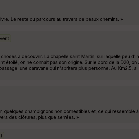
 givre. Le reste du parcours au travers de beaux chemins. »
uvent
es choses à découvrir. La chapelle saint Martin, sur laquelle peu d'
 étoilé, on ne connait pas son origine. Sur le bord de la D20, on a
u passage, une caravane qui n'abritera plus personne. Au Km2.5, ai p
air, quelques champignons non comestibles et, ce qui ressemble à 
ers des clôtures, plus que serrées. »
t