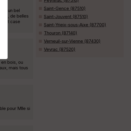
Peyrilhac (87510)
Saint-Gence (87510)
ant un bel
uits, de belles
Saint-Jouvent (87510)
au et case
Saint-Yrieix-sous-Aixe (87700)
Thouron (87140)
Verneuil-sur-Vienne (87430)
Veyrac (87520)
 en bois, ou
aux, mais tous
le pour Mlle si