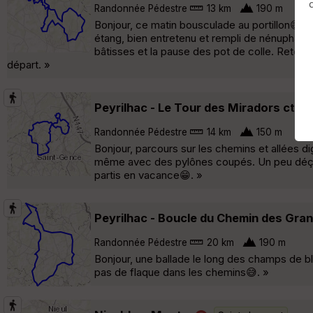
Randonnée Pédestre
13 km
190 m
Bonjour, ce matin bousculade au portillon😄. 
étang, bien entretenu et rempli de nénuphar e
bâtisses et la pause des pot de colle. Retou
départ. »
Peyrilhac - Le Tour des Miradors ct
Randonnée Pédestre
14 km
150 m
Bonjour, parcours sur les chemins et allées d
même avec des pylônes coupés. Un peu déçu, 
partis en vacance😁. »
Peyrilhac - Boucle du Chemin des Gra
Randonnée Pédestre
20 km
190 m
Bonjour, une ballade le long des champs de b
pas de flaque dans les chemins😅. »