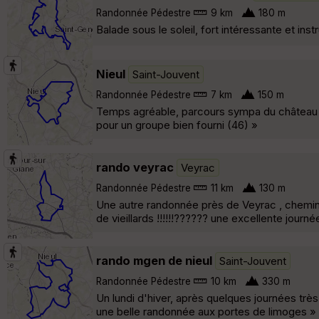
Randonnée Pédestre
9 km
180 m
Balade sous le soleil, fort intéressante et in
Nieul
Saint-Jouvent
Randonnée Pédestre
7 km
150 m
Temps agréable, parcours sympa du château de
pour un groupe bien fourni (46) »
rando veyrac
Veyrac
Randonnée Pédestre
11 km
130 m
Une autre randonnée près de Veyrac , chemins
de vieillards !!!!!!?????? une excellente journé
rando mgen de nieul
Saint-Jouvent
Randonnée Pédestre
10 km
330 m
Un lundi d'hiver, après quelques journées trè
une belle randonnée aux portes de limoges »