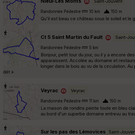
Nieul-Les Monts
Saint-Jouvent
Randonnée Pédestre
10 km
150 m
Qu'il est beau ce château sous le soleil et le
Ct 5 Saint Martin du Fault
Saint-Jo
Randonnée Pédestre
5 km
Bonjour, petit tour du jour, ou il y a encore d
apparaissent. Accolée au domaine et restaurant
longer dans le bois au vu de la circulation. A
dét »
Veyrac
Veyrac
Randonnée Pédestre
11 km
150 m
La maison de rondins peinte toute en bleu cl
au bord d'un superbe domaine entrevu au trav
Sur les pas des Lémovices
Saint-Jouven