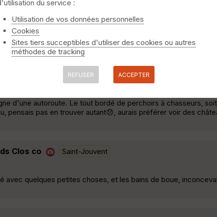
d'utilisation du service :
Le départ à été hasardeux pour prendre le trace. On est passé dev
Utilisation de vos données personnelles
n fleurs, superbe. Passage dans les petits villages avec un beau p
Cookies
r aux abords de l'étang, une petite boucle avec son vieux tombere
Sites tiers succeptibles d'utiliser des cookies ou autres
méthodes de tracking
Saint-Jouvent
REFUSER
ACCEPTER
igne d'une autoroute. Le tout bordé de perchoirs à chasseurs, soit
pensais pas en trouver autant😞, aurais préférer voir des châte
nds Clos co
Saint-Jouvent
lé avec quelques petites choses, et les bains de boue, inconcevab