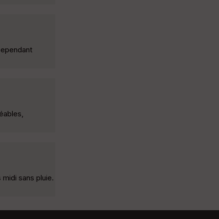
 Cependant
éables,
midi sans pluie.