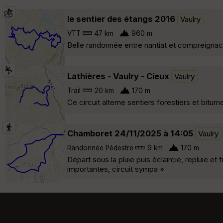
le sentier des étangs 2016
Vaulry
VTT
47 km
960 m
Belle randonnée entre nantiat et compreignac
Lathières - Vaulry - Cieux
Vaulry
Trail
20 km
170 m
Ce circuit alterne sentiers forestiers et bitu
Chamboret 24/11/2025 à 14:05
Vaulry
Randonnée Pédestre
9 km
170 m
Départ sous la pluie puis éclaircie, repluie e
importantes, circuit sympa »