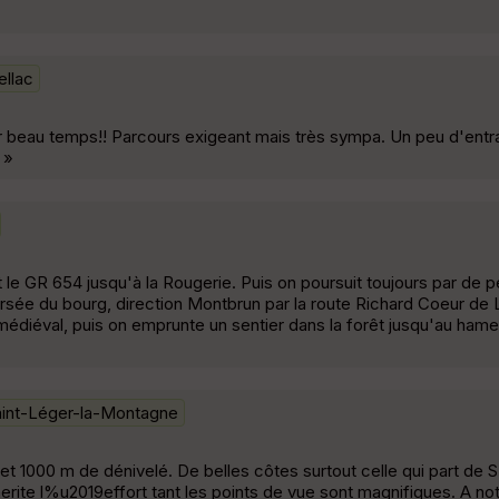
ellac
ar beau temps!! Parcours exigeant mais très sympa. Un peu d'ent
 »
 le GR 654 jusqu'à la Rougerie. Puis on poursuit toujours par de p
sée du bourg, direction Montbrun par la route Richard Coeur de L
édiéval, puis on emprunte un sentier dans la forêt jusqu'au ham
aint-Léger-la-Montagne
t 1000 m de dénivelé. De belles côtes surtout celle qui part de S
rite l%u2019effort tant les points de vue sont magnifiques. A no