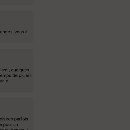
ttendez-vous à
ulant , quelques
temps de pluie!)
ien d
boisees parfois
e pour un
ir au besoin. »