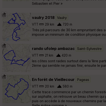
Sébastien et Pier »
vaulry 2018
Vaulry
VTT
29 km
720 m
Trés joli parcours de 30 km empruntant des s
impose un minimum de condition physique ou u
rando ufolep ambazac
Saint-Sylvestre
VTT
21 km
420 m
les côtes sont raides surtout dans la 1ère par
2ème qui semble ne jamais finir, ensuite le pa
En forêt de Vieillecour
Pageas
VTT
20 km
580 m
Cette trace commence par un chemin forestie
sur asphalte, on retrouve un beau chemin qui 
puis on accède à de nouveaux chemins par la
Belle église romane »