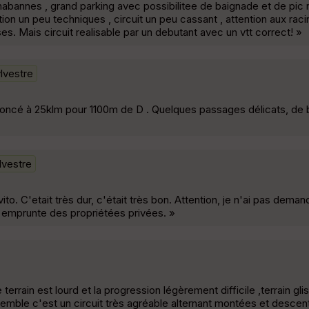
abannes , grand parking avec possibilitee de baignade et de pic n
ion un peu techniques , circuit un peu cassant , attention aux rac
es. Mais circuit realisable par un debutant avec un vtt correct! »
lvestre
nnoncé à 25klm pour 1100m de D . Quelques passages délicats, de
lvestre
to. C'etait très dur, c'était très bon. Attention, je n'ai pas demand
rs emprunte des propriétées privées. »
terrain est lourd et la progression légèrement difficile ,terrain gli
nsemble c'est un circuit très agréable alternant montées et descen