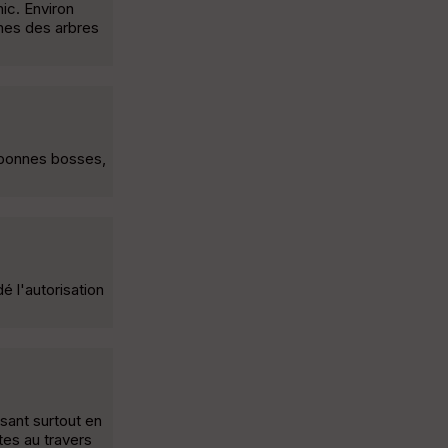
ic. Environ
ines des arbres
 bonnes bosses,
é l'autorisation
ssant surtout en
tes au travers