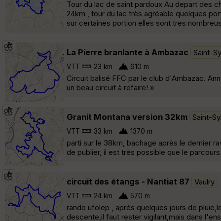
Tour du lac de saint pardoux Au depart des ch
24km , tour du lac très agréable quelques port
sur certaines portion elles sont tres nombreus
La Pierre branlante à Ambazac
Saint-Sy
VTT
23 km
610 m
Circuit balisé FFC par le club d'Ambazac. A
un beau circuit à refaire! »
Granit Montana version 32km
Saint-Sy
VTT
33 km
1370 m
parti sur le 38km, bachage après le dernier ravi
de publier, il est très possible que le parcou
circuit des étangs - Nantiat 87
Vaulry
VTT
24 km
570 m
rando ufolep , après quelques jours de pluie,le 
descente,il faut rester vigilant,mais dans l'e