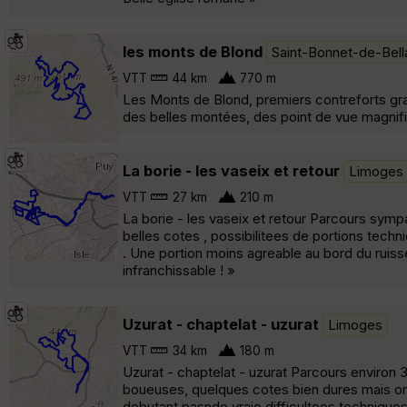
les monts de Blond
Saint-Bonnet-de-Bell
VTT
44 km
770 m
Les Monts de Blond, premiers contreforts gra
des belles montées, des point de vue magnifi
La borie - les vaseix et retour
Limoges
VTT
27 km
210 m
La borie - les vaseix et retour Parcours sympa 
belles cotes , possibilitees de portions tech
. Une portion moins agreable au bord du ruiss
infranchissable ! »
Uzurat - chaptelat - uzurat
Limoges
VTT
34 km
180 m
Uzurat - chaptelat - uzurat Parcours environ 
boueuses, quelques cotes bien dures mais o
debutant pasnde vraie difficultees techniques,