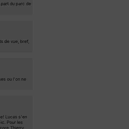
 part du parc de
ts de vue, bref,
es ou l'on ne
ie! Lucas s'en
ïc. Pour les
core Thierry,