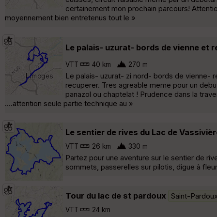
certainement mon prochain parcours! Attentio
moyennement bien entretenus tout le »
Le palais- uzurat- bords de vienne et r
VTT
40 km
270 m
Le palais- uzurat- zi nord- bords de vienne- 
recuperer. Tres agreable meme pour un debutant
panazol ou chaptelat ! Prudence dans la trav
....attention seule partie technique au »
Le sentier de rives du Lac de Vassivièr
VTT
26 km
330 m
Partez pour une aventure sur le sentier de rive
sommets, passerelles sur pilotis, digue à fle
Tour du lac de st pardoux
Saint-Pardou
VTT
24 km