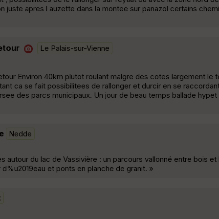
n juste apres l auzette dans la montee sur panazol certains chem
etour
Le Palais-sur-Vienne
retour Environ 40km plutot roulant malgre des cotes largement le
 ca se fait possibilitees de rallonger et durcir en se raccordant 
ersee des parcs municipaux. Un jour de beau temps ballade hypet
e
Nedde
s autour du lac de Vassivière : un parcours vallonné entre bois et 
ur d%u2019eau et ponts en planche de granit. »
x