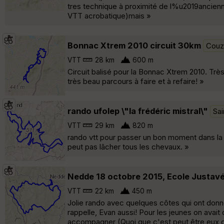
tres technique à proximité de l%u2019ancienne
VTT acrobatique)mais »
Bonnac Xtrem 2010 circuit 30km
Couz
VTT
28 km
600 m
Circuit balisé pour la Bonnac Xtrem 2010. Très
très beau parcours à faire et à refaire! »
rando ufolep \"la frédéric mistral\"
Sa
VTT
29 km
820 m
rando vtt pour passer un bon moment dans la
peut pas lâcher tous les chevaux. »
Nedde 18 octobre 2015, Ecole Justavé
VTT
22 km
450 m
Jolie rando avec quelques côtes qui ont donné
rappelle, Evan aussi! Pour les jeunes on avai
accompagner (Quoi que c'est peut être eux qui