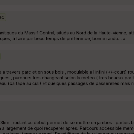
ac
nitiques du Massif Central, situés au Nord de la Haute-vienne, a
ques, à faire par beau temps de préférence, bonne rando... »
a travers parc et en sous bois , modulable a l infini (+/-court) ro
niques , parcours tres changeant selon la meteo ( tres boueux par 
eau (ca tape au cul!) Et quelques passages de passerelles mais r
33km , roulant au debut permet de se mettre en jambes , parties 
n a largement de quoi recuperer apres. Parcours accessible mem
 par beau temps un regal! Possi ilitees de le rallonger ou raccourc