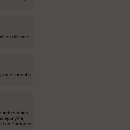
00m de dénivelé
ysique surtout la
courte section
teau éponyme,
est en Dordogne.