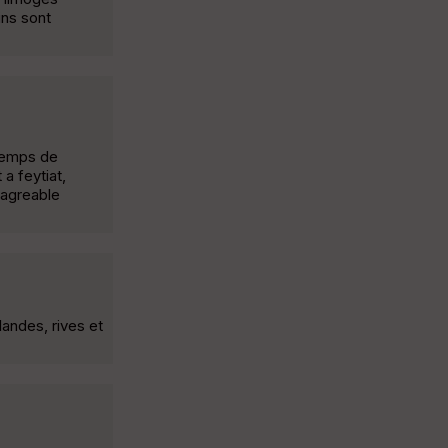
ins sont
 temps de
a feytiat,
 agreable
landes, rives et