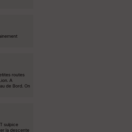
rainement
etites routes
ion. A
eau de Bord. On
T sulpice
ter la descente