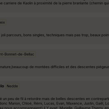
 carriere de Kaolin à proximité de la pierre branlante (chemin qui
eix
 joli parcours, bons singles, techniques mais pas trop, beaux poin
int-Bonnet-de-Bellac
 nature,beaucoup de montées difficiles et des descentes piégeus
lo
Nedde
 un peu de fil à retordre mais de belles descentes en contrepart
t donc Marion, Chloé, Rémi, Lucas, Evan, Maxence, Justin, Gaêl, Lo
 nous accompagnaient) il Y avait, Murielle, Guillaume,Thierry, en