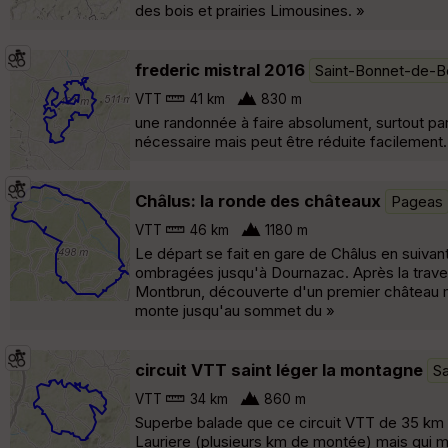
des bois et prairies Limousines. »
frederic mistral 2016
Saint-Bonnet-de-B
VTT
41 km
830 m
une randonnée à faire absolument, surtout p
nécessaire mais peut être réduite facilement.
Châlus: la ronde des châteaux
Pageas
VTT
46 km
1180 m
Le départ se fait en gare de Châlus en suivant
ombragées jusqu'à Dournazac. Après la traver
Montbrun, découverte d'un premier château m
monte jusqu'au sommet du »
circuit VTT saint léger la montagne
S
VTT
34 km
860 m
Superbe balade que ce circuit VTT de 35 km e
Lauriere (plusieurs km de montée) mais qui me