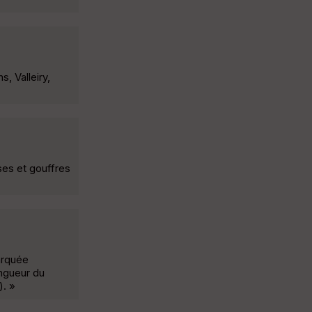
, Valleiry,
ses et gouffres
arquée
ongueur du
). »