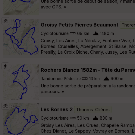
Une bonne sortie de début de saison, \"malheu
avec GPS. »
Groisy Petits Pierres Beaumont
Thoren
Cyclotourisme
69 km
1480 m
Groisy, Les Aires, La Nérulaz, Fontaine Vive
Bornes, Cruseilles, Abergement, St Blaise, M
Presilly, La Croix Biche, Charly, Jussy, Les Rut
Rochers Blancs 1582m - Tête du Parm
Randonnée Pédestre
13 km
900 m
Une bonne sortie de préparation à la randonn
parcours. »
Les Bornes 2
Thorens-Glières
Cyclotourisme
50 km
830 m
Groisy Les Aires, Les Crues, Chapelle Rambau
Chez Dianet, Le Sappey, Vovray en Bornes, La