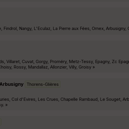
, Findrol, Nangy, L'Eculaz, La Pierre aux Fées, Ornex, Arbusigny, 
nods, Villaret, Cuvat, Gorgy, Proméry, Metz-Tessy, Epagny, Zc Epag
hoisy, Rossy, Mandallaz, Allonzier, Villy, Groisy »
 Arbusigny
Thorens-Glières
euries, Col d'Evires, Les Crues, Chapelle Rambaud, Le Souget, Ar
y. »