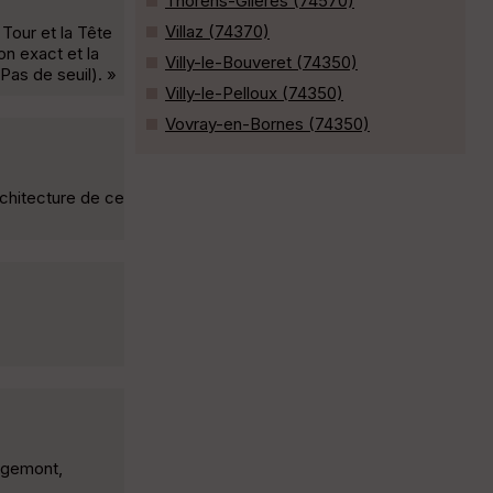
Thorens-Glières (74570)
Villaz (74370)
Tour et la Tête
on exact et la
Villy-le-Bouveret (74350)
Pas de seuil). »
Villy-le-Pelloux (74350)
Vovray-en-Bornes (74350)
rchitecture de ce
Orgemont,