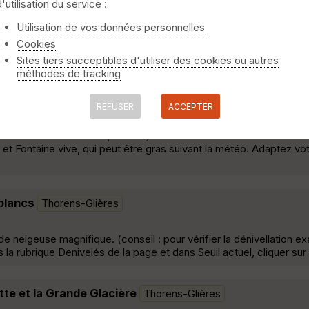
d'utilisation du service :
puis Evires
Thorens-Glières
Utilisation de vos données personnelles
Cookies
ires. Assez roulant dans l%u2019ensemble. Une descente délicate
Sites tiers succeptibles d'utiliser des cookies ou autres
méthodes de tracking
00 D+
Thorens-Glières
REFUSER
ACCEPTER
s 4x4 sont cassants après Villy le bouveret en descendant sur le
t Fontaine vive, qui peut être gras suivant la météo. Adaptez vot
blancs
Thorens-Glières
 neigeuse magnifique. (conseil : pour vérifier la dénivellation exa
a rubrique Denivelés de la page et dans Seuil actuel, cliquer sur 
ette et la Grande Glacière
Thorens-Glières