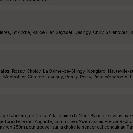
eres, St Andre, Val de Fier, Seyssel, Desingy, Chilly, Sallenoves, B
llaz, Rossy, Choisy, La Balme-de-Sillingy, Nonglard, Hauteville-su
re, Montrottier, Gare de Lovagny, Ronzy, Poisy, Piste aérodrome, P
ge fabuleux, en "rideau" la chaîne du Mont Blanc et si vous avez
ute forestière de l'Anglette, commune d'Avernioz au Pré de Raph
nviron 250m pour trouver sur la droite le sentier qui conduit au Par