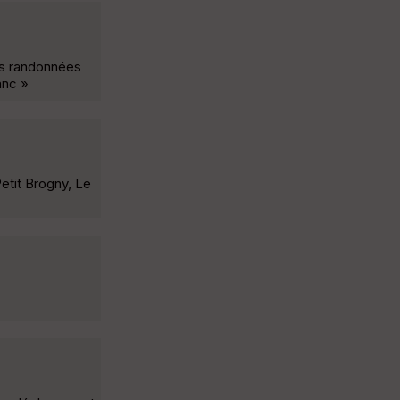
es randonnées
anc »
etit Brogny, Le