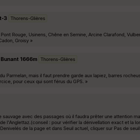
t-3
Thorens-Glières
naz, Pont Rouge, Usinens, Chêne en Semine, Arcine Clarafond, Vulbens
 Cadon, Groisy »
e Bunant 1666m
Thorens-Glières
u Parmelan, mais il faut prendre garde aux lapiez, barres rocheu
rcice, pour ceux qui sont férus du GPS. »
e sauvage avec des passages où il faudra prêter une attention m
de l'Anglettaz.(conseil : pour vérifier la dénivellation exact et la l
enivelés de la page et dans Seuil actuel, cliquer sur Pas de seuil