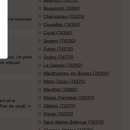
Aviernoz (74570)
Beaumont (74160)
Charvonnex (74370)
 sur le ruisseau
Cruseilles (74350)
Cuvat (74350)
Épagny (74330)
Évires (74570)
s Uses. Un petit
Groisy (74570)
re vitesse
Le Sappey (74350)
Menthonnex-en-Bornes (74350)
Metz-Tessy (74370)
Meythet (74960)
Nâves-Parmelan (74370)
ct et la
Ollières (74370)
Pas de seuil). »
Pringy (74370)
Saint-Martin-Bellevue (74370)