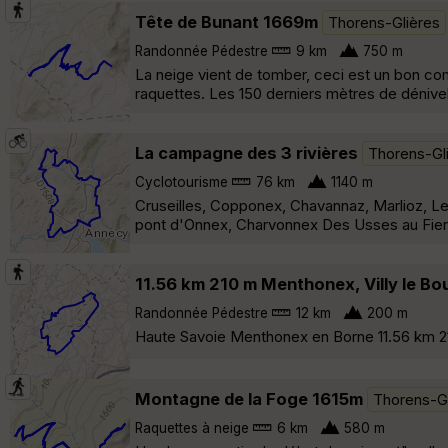
Tête de Bunant 1669m
Thorens-Glières
Randonnée Pédestre
9 km
750 m
La neige vient de tomber, ceci est un bon 
raquettes. Les 150 derniers mètres de dénivel
La campagne des 3 rivières
Thorens-Gl
Cyclotourisme
76 km
1140 m
Cruseilles, Copponex, Chavannaz, Marlioz, Le
pont d'Onnex, Charvonnex Des Usses au Fier en 
11.56 km 210 m Menthonex, Villy le Bo
Randonnée Pédestre
12 km
200 m
Haute Savoie Menthonex en Borne 11.56 km 21
Montagne de la Foge 1615m
Thorens-Gl
Raquettes à neige
6 km
580 m