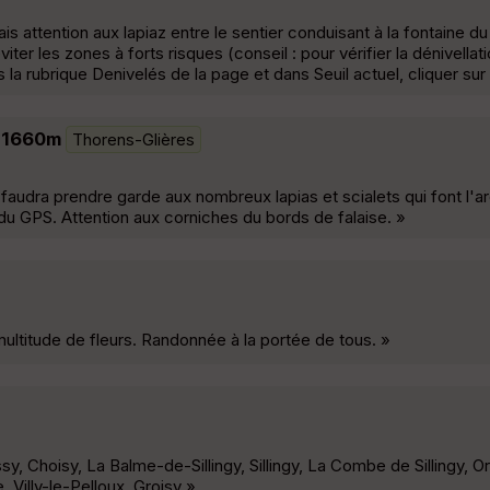
attention aux lapiaz entre le sentier conduisant à la fontaine du 
ter les zones à forts risques (conseil : pour vérifier la dénivellati
a rubrique Denivelés de la page et dans Seuil actuel, cliquer sur 
t 1660m
Thorens-Glières
 faudra prendre garde aux nombreux lapias et scialets qui font l'a
 du GPS. Attention aux corniches du bords de falaise. »
ultitude de fleurs. Randonnée à la portée de tous. »
Rossy, Choisy, La Balme-de-Sillingy, Sillingy, La Combe de Sillingy, 
e, Villy-le-Pelloux, Groisy »