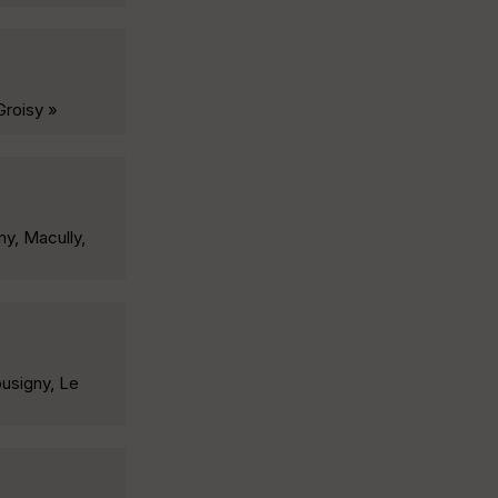
Groisy »
ny, Macully,
busigny, Le