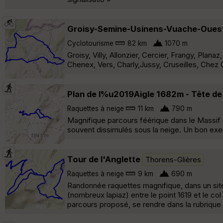
Groisy-Semine-Usinens-Vuache-Oues
Cyclotourisme
82 km
1070 m
Groisy, Villy, Allonzier, Cercier, Frangy, Pla
Chenex, Vers, Charly,Jussy, Cruseilles, Chez
Plan de l%u2019Aigle 1682m - Tête d
Raquettes à neige
11 km
790 m
Magnifique parcours féérique dans le Massif d
souvent dissimulés sous la neige. Un bon exe
Tour de l'Anglette
Thorens-Glières
Raquettes à neige
9 km
690 m
Randonnée raquettes magnifique, dans un sit
(nombreux lapiaz) entre le point 1619 et le col 
parcours proposé, se rendre dans la rubrique D