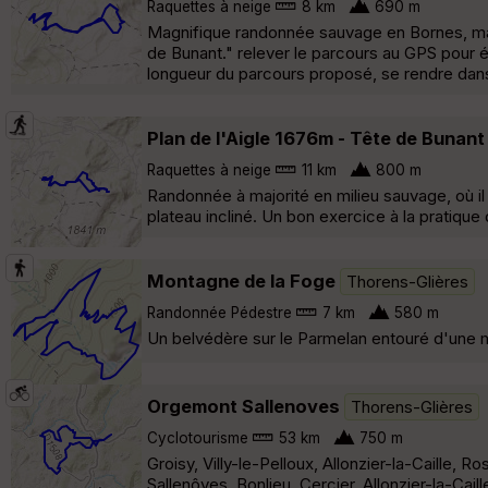
Raquettes à neige
8 km
690 m
Magnifique randonnée sauvage en Bornes, mais 
de Bunant." relever le parcours au GPS pour évi
longueur du parcours proposé, se rendre dans l
Plan de l'Aigle 1676m - Tête de Bunan
Raquettes à neige
11 km
800 m
Randonnée à majorité en milieu sauvage, où il
plateau incliné. Un bon exercice à la pratique
Montagne de la Foge
Thorens-Glières
Randonnée Pédestre
7 km
580 m
Un belvédère sur le Parmelan entouré d'une m
Orgemont Sallenoves
Thorens-Glières
Cyclotourisme
53 km
750 m
Groisy, Villy-le-Pelloux, Allonzier-la-Caille, 
Sallenôves, Bonlieu, Cercier, Allonzier-la-Caill