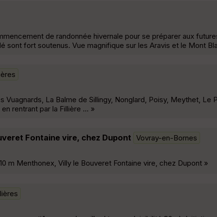
commencement de randonnée hivernale pour se préparer aux futur
é sont fort soutenus. Vue magnifique sur les Aravis et le Mont Bl
ières
s Vuagnards, La Balme de Sillingy, Nonglard, Poisy, Meythet, Le P
rentrant par la Fillière ... »
uveret Fontaine vire, chez Dupont
Vovray-en-Bornes
0 m Menthonex, Villy le Bouveret Fontaine vire, chez Dupont »
ières