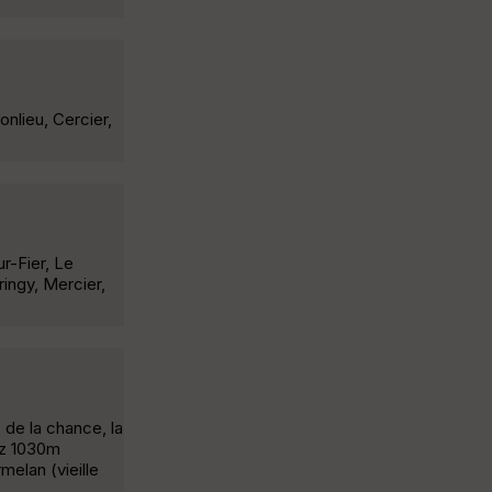
onlieu, Cercier,
r-Fier, Le
ringy, Mercier,
 de la chance, la
oz 1030m
melan (vieille