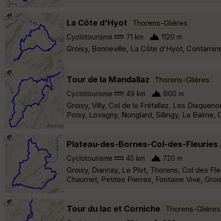
La Côte d'Hyot
Thorens-Glières
Cyclotourisme
71 km
1120 m
Groisy, Bonneville, La Côte d'Hyot, Contamine
Tour de la Mandallaz
Thorens-Glières
Cyclotourisme
49 km
600 m
Groisy, Villy, Col de la Frétallaz, Les Diaque
Poisy, Lovagny, Nonglard, Sillingy, La Balme, C
Plateau-des-Bornes-Col-des-Fleuries
Cyclotourisme
45 km
720 m
Groisy, Diannay, Le Plot, Thorens, Col des Fl
Chaumet, Petites Pierres, Fontaine Vive, Grois
Tour du lac et Corniche
Thorens-Glières