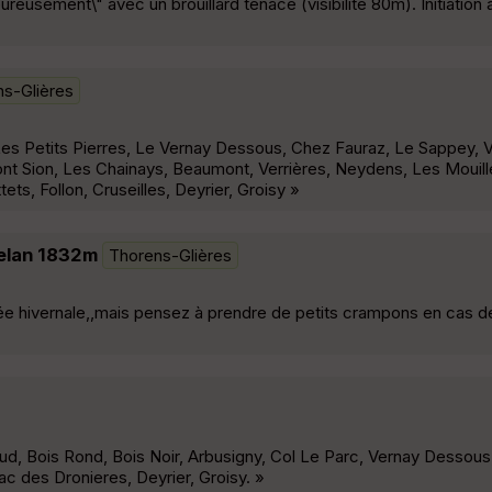
reusement\" avec un brouillard tenace (visibilité 80m). Initiatio
s-Glières
, Les Petits Pierres, Le Vernay Dessous, Chez Fauraz, Le Sappey, 
ont Sion, Les Chainays, Beaumont, Verrières, Neydens, Les Mouill
tets, Follon, Cruseilles, Deyrier, Groisy »
elan 1832m
Thorens-Glières
ée hivernale,,mais pensez à prendre de petits crampons en cas de
d, Bois Rond, Bois Noir, Arbusigny, Col Le Parc, Vernay Dessous
c des Dronieres, Deyrier, Groisy. »