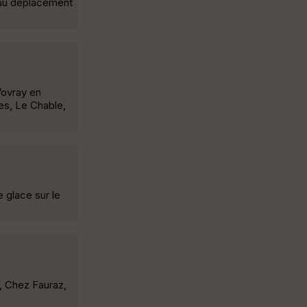
n au déplacement
Vovray en
es, Le Chable,
 glace sur le
, Chez Fauraz,