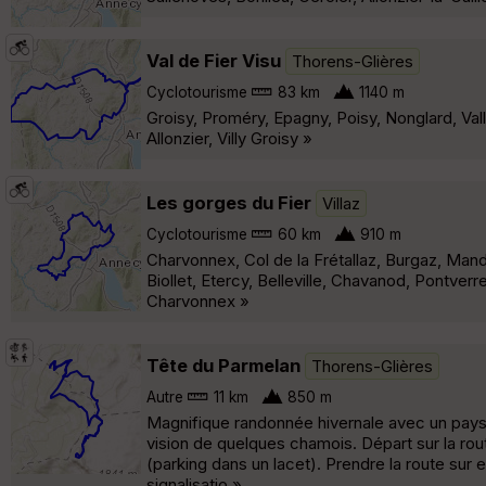
Val de Fier Visu
Thorens-Glières
Cyclotourisme
83 km
1140 m
Groisy, Proméry, Epagny, Poisy, Nonglard, Valli
Allonzier, Villy Groisy »
Les gorges du Fier
Villaz
Cyclotourisme
60 km
910 m
Charvonnex, Col de la Frétallaz, Burgaz, Manda
Biollet, Etercy, Belleville, Chavanod, Pontver
Charvonnex »
Tête du Parmelan
Thorens-Glières
Autre
11 km
850 m
Magnifique randonnée hivernale avec un paysa
vision de quelques chamois. Départ sur la ro
(parking dans un lacet). Prendre la route sur e
signalisatio »