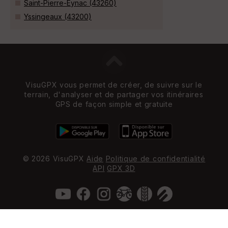
Saint-Pierre-Eynac (43260)
Yssingeaux (43200)
VisuGPX vous permet de créer, de suivre sur le
terrain, d'analyser et de partager vos itinéraires
GPS de façon simple et gratuite
© 2026 VisuGPX
Aide
Politique de confidentialité
API
GPX 3D