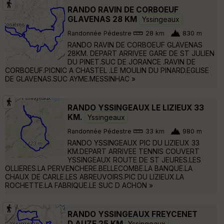
RANDO RAVIN DE CORBOEUF
GLAVENAS 28 KM
Yssingeaux
Randonnée Pédestre
28 km
830 m
RANDO RAVIN DE CORBOEUF GLAVENAS
28KM. DEPART ARRIVEE GARE DE ST JULIEN
DU PINET.SUC DE JORANCE .RAVIN DE
CORBOEUF.PICNIC A CHASTEL .LE MOULIN DU PINARD.EGLISE
DE GLAVENAS.SUC AYME.MESSINHAC »
RANDO YSSINGEAUX LE LIZIEUX 33
KM.
Yssingeaux
Randonnée Pédestre
33 km
980 m
RANDO YSSINGEAUX PIC DU LIZIEUX 33
KM.DEPART ARRIVEE TENNIS COUVERT
YSSINGEAUX ROUTE DE ST JEURES.LES
OLLIERES.LA PERVENCHERE.BELLECOMBE.LA BANQUE.LA
CHAUX DE CARLE.LES ABREUVOIRS.PIC DU LIZIEUX.LA
ROCHETTE.LA FABRIQUE.LE SUC D ACHON »
RANDO YSSINGEAUX FREYCENET
D.AUZE 25 KM
Yssingeaux