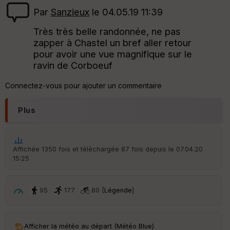
Aff
ic
Par
Sanzieux
le 04.05.19 11:39
he
r
Très très belle randonnée, ne pas
d
zapper à Chastel un bref aller retour
é
pour avoir une vue magnifique sur le
p
ar
ravin de Corboeuf
t
Connectez-vous pour ajouter un commentaire
ar
ri
v
Plus
é
e
C
Affichée 1350 fois et téléchargée 87 fois depuis le 07.04.20
ou
15:25
le
ur
95
177
80 [
Légende
]
Ep
Afficher la météo au départ (Météo Blue)