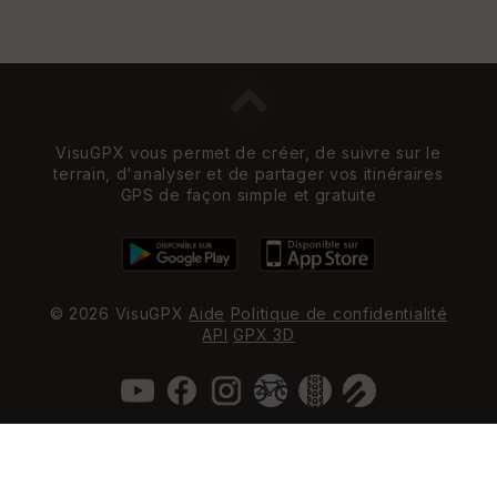
VisuGPX vous permet de créer, de suivre sur le
terrain, d'analyser et de partager vos itinéraires
GPS de façon simple et gratuite
© 2026 VisuGPX
Aide
Politique de confidentialité
API
GPX 3D