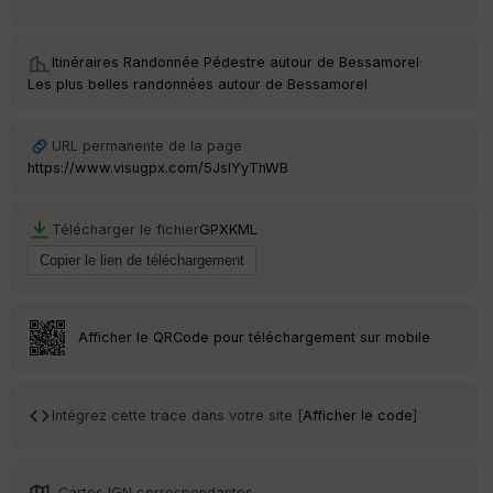
ai
ss
eu
Itinéraires Randonnée Pédestre autour de
Bessamorel
·
r
Les plus belles randonnées autour de Bessamorel
Tr
an
URL permanente de la page
sp
https://www.visugpx.com/5JsIYyThWB
ar
en
ce
Télécharger le fichier
GPX
KML
Po
int
illé
s
Afficher le QRCode pour téléchargement sur mobile
S
e
Intégrez cette trace dans votre site [
Afficher le code
]
n
s
Cartes IGN correspondantes