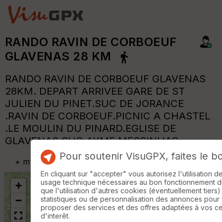
RANDO RAVIN DE CORBOEUF
GLAVENAS 28 KM
RANDO RAVIN DE CORBOEUF GLAVENAS
28KM. DEPART ARRIVEE GARE DE ST
JULIEN DU PINET.SUC DE JORANCE
.RAVIN DE CORBOEUF.PICNIC A CHASTEL
.LE MOULIN DU PINARD.EGLISE DE
GLAVENAS.SUC AYME.MESSINHAC
Pour soutenir VisuGPX, faites le b
+
m
En cliquant sur "accepter" vous autorisez l'utilisation 
usage technique nécessaires au bon fonctionnement du 
+
que l'utilisation d'autres cookies (éventuellement tiers)
−
statistiques ou de personnalisation des annonces pour
proposer des services et des offres adaptées à vos c
d'interêt.