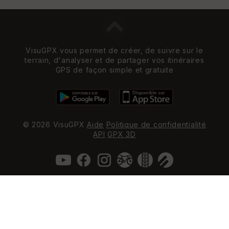
VisuGPX vous permet de créer, de suivre sur le
terrain, d'analyser et de partager vos itinéraires
GPS de façon simple et gratuite
© 2026 VisuGPX
Aide
Politique de confidentialité
API
GPX 3D