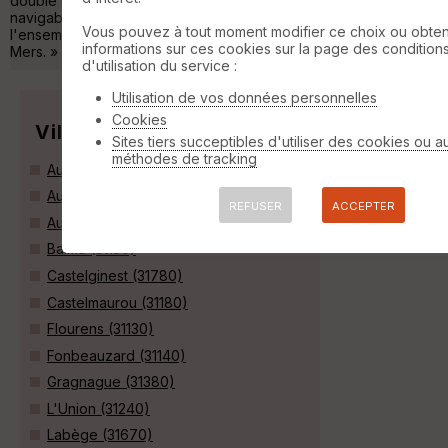
double la Garonne de Bordeaux à Toulouse, offre une voie
navigable de l'océan Atlantique à la mer Méditerranée,
Vous pouvez à tout moment modifier ce choix ou obten
l'ensemble des deux canaux est dénommé Canal des Deux-
informations sur ces cookies sur la page des condition
Mers. »
d'utilisation du service :
Utilisation de vos données personnelles
Cookies
Villes
Sites tiers succeptibles d'utiliser des cookies ou a
méthodes de tracking
Aucamville (31140)
Auzeville-Tolosane (31320)
REFUSER
ACCEPTER
Auzielle (31650)
Balma (31130)
Castelginest (31780)
Castelmaurou (31180)
Flourens (31130)
Fonbeauzard (31140)
Gragnague (31380)
L'Union (31240)
Labège (31670)