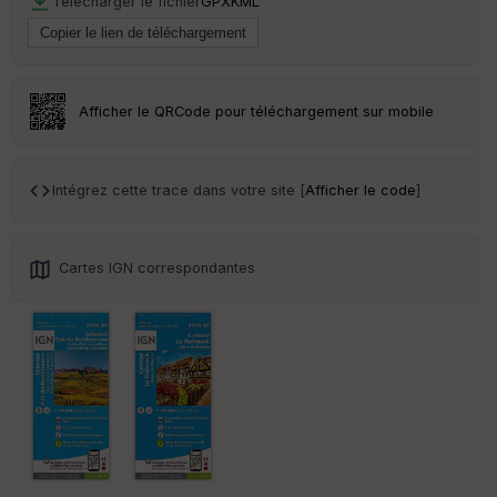
Télécharger le fichier
GPX
KML
Tr
an
sp
ar
Afficher le QRCode pour téléchargement sur mobile
en
ce
Intégrez cette trace dans votre site [
Afficher le code
]
Po
int
illé
s
Cartes IGN correspondantes
S
e
n
s
St
re
et
Vi