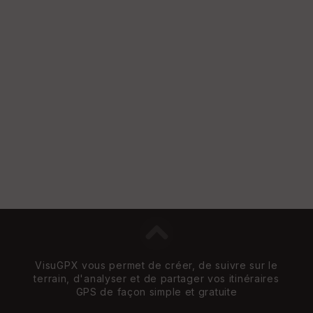
e
w
VisuGPX vous permet de créer, de suivre sur le
terrain, d'analyser et de partager vos itinéraires
GPS de façon simple et gratuite