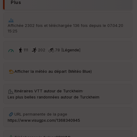
d
Plus
é
p
ar
t
Affichée 2302 fois et téléchargée 136 fois depuis le 07.04.20
15:25
ar
ri
v
é
111
202
78 [
Légende
]
e
C
ou
Afficher la météo au départ (Météo Blue)
le
ur
Itinéraires VTT autour de
Turckheim
·
Les plus belles randonnées autour de Turckheim
Ep
URL permanente de la page
ai
https://www.visugpx.com/1368340945
ss
eu
r