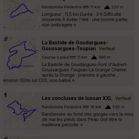
Randonnée Pédestre
11 km
220 m
Longueur : 11,5 km Durée : 3 h Difficulté :
moyenne À éviter l'été : une bonne partie
non ombragée »
La Bastide de Goudargues-
Goussargues-Toupian
Verfeuil
Course à pied
11 km
380 m
La Bastide de Goudargues-Font d'Aubert-
Goussargues-Toupian-La Grange Chemin
après la Grange : prendre à gauche ,
environ 100m sur D23, non balisé »
Les concluses de lussan XXL
Verfeuil
Randonnée Pédestre
19 km
530 m
Randonnée au fond des gorges vers le mois
de mai les pieds dans l?eau doit être la
meilleure période. »