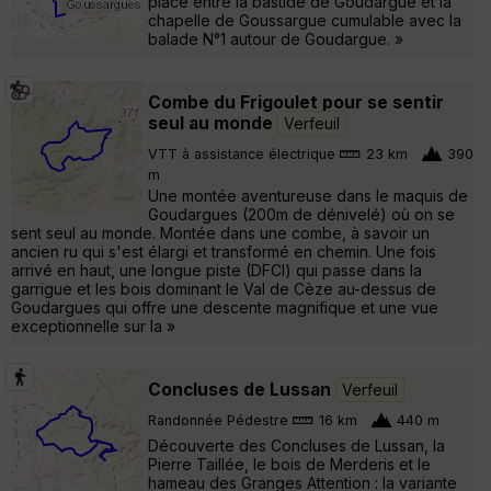
place entre la bastide de Goudargue et la
chapelle de Goussargue cumulable avec la
balade N°1 autour de Goudargue. »
Combe du Frigoulet pour se sentir
seul au monde
Verfeuil
VTT à assistance électrique
23 km
390
m
Une montée aventureuse dans le maquis de
Goudargues (200m de dénivelé) où on se
sent seul au monde. Montée dans une combe, à savoir un
ancien ru qui s'est élargi et transformé en chemin. Une fois
arrivé en haut, une longue piste (DFCI) qui passe dans la
garrigue et les bois dominant le Val de Cèze au-dessus de
Goudargues qui offre une descente magnifique et une vue
exceptionnelle sur la »
Concluses de Lussan
Verfeuil
Randonnée Pédestre
16 km
440 m
Découverte des Concluses de Lussan, la
Pierre Taillée, le bois de Merderis et le
hameau des Granges Attention : la variante