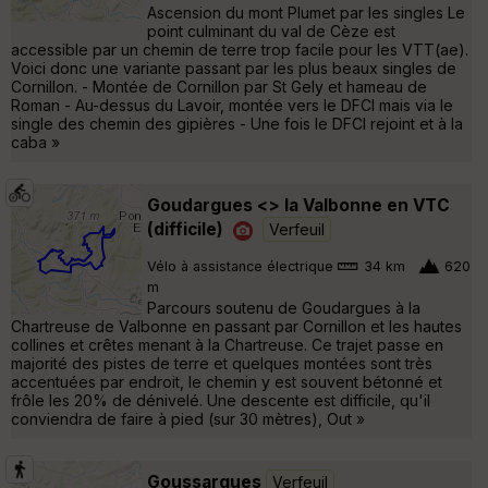
Ascension du mont Plumet par les singles Le
point culminant du val de Cèze est
accessible par un chemin de terre trop facile pour les VTT(ae).
Voici donc une variante passant par les plus beaux singles de
Cornillon. - Montée de Cornillon par St Gely et hameau de
Roman - Au-dessus du Lavoir, montée vers le DFCI mais via le
single des chemin des gipières - Une fois le DFCI rejoint et à la
caba »
Goudargues <> la Valbonne en VTC
(difficile)
Verfeuil
Vélo à assistance électrique
34 km
620
m
Parcours soutenu de Goudargues à la
Chartreuse de Valbonne en passant par Cornillon et les hautes
collines et crêtes menant à la Chartreuse. Ce trajet passe en
majorité des pistes de terre et quelques montées sont très
accentuées par endroit, le chemin y est souvent bétonné et
frôle les 20% de dénivelé. Une descente est difficile, qu'il
conviendra de faire à pied (sur 30 mètres), Out »
Goussargues
Verfeuil