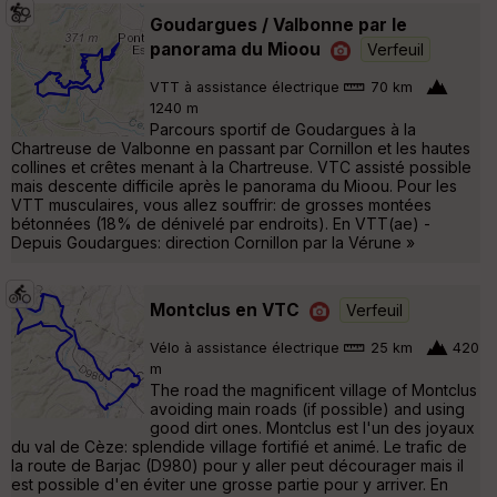
Goudargues / Valbonne par le
panorama du Mioou
Verfeuil
VTT à assistance électrique
70 km
1240 m
Parcours sportif de Goudargues à la
Chartreuse de Valbonne en passant par Cornillon et les hautes
collines et crêtes menant à la Chartreuse. VTC assisté possible
mais descente difficile après le panorama du Mioou. Pour les
VTT musculaires, vous allez souffrir: de grosses montées
bétonnées (18% de dénivelé par endroits). En VTT(ae) -
Depuis Goudargues: direction Cornillon par la Vérune »
Montclus en VTC
Verfeuil
Vélo à assistance électrique
25 km
420
m
The road the magnificent village of Montclus
avoiding main roads (if possible) and using
good dirt ones. Montclus est l'un des joyaux
du val de Cèze: splendide village fortifié et animé. Le trafic de
la route de Barjac (D980) pour y aller peut décourager mais il
est possible d'en éviter une grosse partie pour y arriver. En