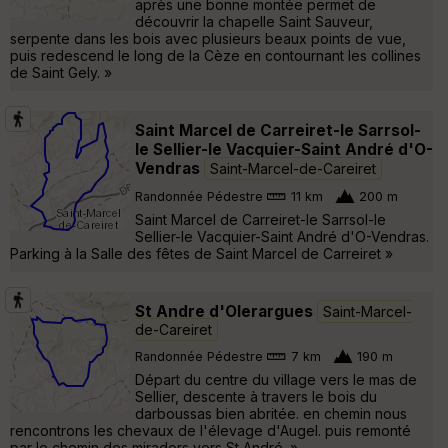
après une bonne montée permet de
découvrir la chapelle Saint Sauveur,
serpente dans les bois avec plusieurs beaux points de vue,
puis redescend le long de la Cèze en contournant les collines
de Saint Gely. »
Saint Marcel de Carreiret-le Sarrsol-
le Sellier-le Vacquier-Saint André d'O-
Vendras
Saint-Marcel-de-Careiret
Randonnée Pédestre
11 km
200 m
Saint Marcel de Carreiret-le Sarrsol-le
Sellier-le Vacquier-Saint André d'O-Vendras.
Parking à la Salle des fêtes de Saint Marcel de Carreiret »
St Andre d'Olerargues
Saint-Marcel-
de-Careiret
Randonnée Pédestre
7 km
190 m
Départ du centre du village vers le mas de
Sellier, descente à travers le bois du
darboussas bien abritée. en chemin nous
rencontrons les chevaux de l'élevage d'Augel. puis remonté
par le chemin des miradors vers St André. »