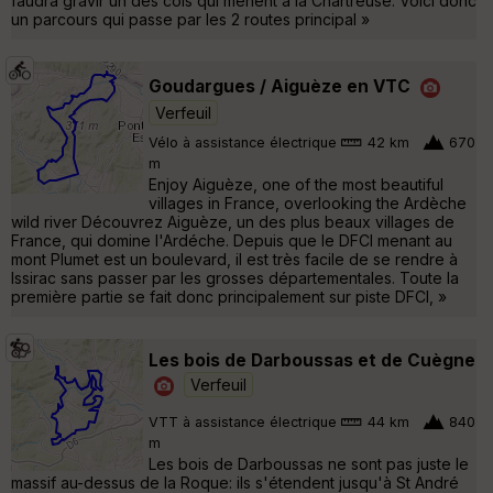
faudra gravir un des cols qui mènent à la Chartreuse. Voici donc
un parcours qui passe par les 2 routes principal »
Goudargues / Aiguèze en VTC
Verfeuil
Vélo à assistance électrique
42 km
670
m
Enjoy Aiguèze, one of the most beautiful
villages in France, overlooking the Ardèche
wild river Découvrez Aiguèze, un des plus beaux villages de
France, qui domine l'Ardéche. Depuis que le DFCI menant au
mont Plumet est un boulevard, il est très facile de se rendre à
Issirac sans passer par les grosses départementales. Toute la
première partie se fait donc principalement sur piste DFCI, »
Les bois de Darboussas et de Cuègne
Verfeuil
VTT à assistance électrique
44 km
840
m
Les bois de Darboussas ne sont pas juste le
massif au-dessus de la Roque: ils s'étendent jusqu'à St André