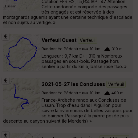
Cotation FFR E:2,T:5,R:4 IBP : 47 Attention :
Cette randonnée comporte des passages
très engagés et est réservée à des
montagnards aguerris ayant une certaine technique d'escalade
et non sujets au vertige. »
Verfeuil Ouest
Verfeuil
Randonnée Pédestre
10 km
310 m
Longueur : 9,7 km D+ : 310 m Nombreux
passages en sous-bois. Passage hors
sentier à partir du km 5, balisé rose fluo. »
2021-05-27 les Concluses
Verfeuil
Randonnée Pédestre
10 km
400 m
France-Ardèche rando aux Concluses de
Lissan. Trop d'eau dans l'Aiguillon pour
suivre la rivière mais de belles vasques pour
se baigner. Passage à la pierre posée puis
descente au canyon suivant (le Merderis) »