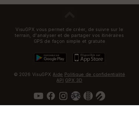
VisuGPX vous permet de créer, de suivre sur le
terrain, d'analyser et de partager vos itinéraires
GPS de façon simple et gratuite
© 2026 VisuGPX
Aide
Politique de confidentialité
API
GPX 3D