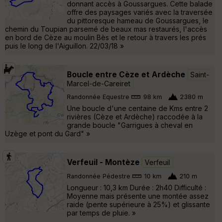
donnant accès à Goussargues. Cette balade
offre des paysages variés avec la traversée
du pittoresque hameau de Goussargues, le
chemin du Toupian parsemé de beaux mas restaurés, l'accès
en bord de Cèze au moulin Bès et le retour à travers les prés
puis le long de l'Aiguillon. 22/03/18 »
Boucle entre Cèze et Ardèche
Saint-
Marcel-de-Careiret
Randonnée Equestre
98 km
2380 m
Une boucle d'une centaine de Kms entre 2
rivières (Cèze et Ardèche) raccodée à la
grande boucle "Garrigues à cheval en
Uzège et pont du Gard" »
Verfeuil - Montèze
Verfeuil
Randonnée Pédestre
10 km
210 m
Longueur : 10,3 km Durée : 2h40 Difficulté :
Moyenne mais présente une montée assez
raide (pente supérieure à 25%) et glissante
par temps de pluie. »