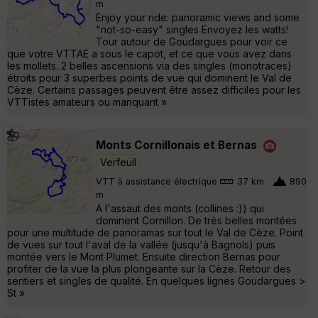
m
Enjoy your ride: panoramic views and some
"not-so-easy" singles Envoyez les watts!
Tour autour de Goudargues pour voir ce
que votre VTTAE a sous le capot, et ce que vous avez dans
les mollets. 2 belles ascensions via des singles (monotraces)
étroits pour 3 superbes points de vue qui dominent le Val de
Cèze. Certains passages peuvent être assez difficiles pour les
VTTistes amateurs ou manquant »
Monts Cornillonais et Bernas
Verfeuil
VTT à assistance électrique
37 km
890
m
A l'assaut des monts (collines :)) qui
dominent Cornillon. De très belles montées
pour une multitude de panoramas sur tout le Val de Cèze. Point
de vues sur tout l'aval de la vallée (jusqu'à Bagnols) puis
montée vers le Mont Plumet. Ensuite direction Bernas pour
profiter de la vue la plus plongeante sur la Cèze. Retour des
sentiers et singles de qualité. En quelques lignes Goudargues >
St »