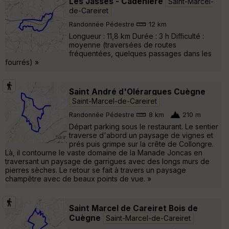
Les Jasses - Cadenière
Saint-Marcel-
de-Careiret
Randonnée Pédestre
12 km
Longueur : 11,8 km Durée : 3 h Difficulté :
moyenne (traversées de routes
fréquentées, quelques passages dans les
fourrés) »
Saint André d'Olérargues Cuègne
Saint-Marcel-de-Careiret
Randonnée Pédestre
8 km
210 m
Départ parking sous le restaurant. Le sentier
traverse d'abord un paysage de vignes et
prés puis grimpe sur la crête de Collongre.
Là, il contourne le vaste domaine de la Manade Joncas en
traversant un paysage de garrigues avec des longs murs de
pierres sèches. Le retour se fait à travers un paysage
champêtre avec de beaux points de vue. »
Saint Marcel de Careiret Bois de
Cuègne
Saint-Marcel-de-Careiret