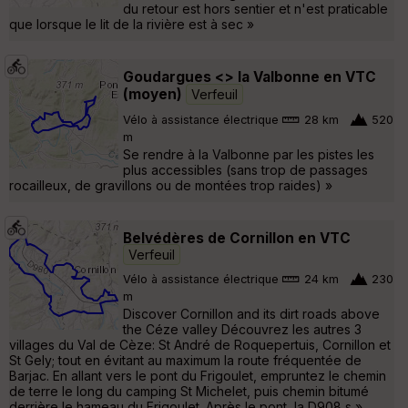
du retour est hors sentier et n'est praticable
que lorsque le lit de la rivière est à sec »
Goudargues <> la Valbonne en VTC
(moyen)
Verfeuil
Vélo à assistance électrique
28 km
520
m
Se rendre à la Valbonne par les pistes les
plus accessibles (sans trop de passages
rocailleux, de gravillons ou de montées trop raides) »
Belvédères de Cornillon en VTC
Verfeuil
Vélo à assistance électrique
24 km
230
m
Discover Cornillon and its dirt roads above
the Céze valley Découvrez les autres 3
villages du Val de Cèze: St André de Roquepertuis, Cornillon et
St Gely; tout en évitant au maximum la route fréquentée de
Barjac. En allant vers le pont du Frigoulet, empruntez le chemin
de terre le long du camping St Michelet, puis chemin bitumé
derrière le hameau du Frigoulet. Après le pont, la D908 s »