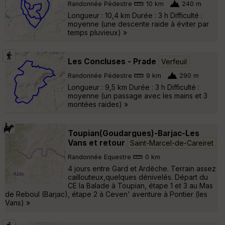
Randonnée Pédestre
10 km
240 m
Longueur : 10,4 km Durée : 3 h Difficulté :
moyenne (une descente raide à éviter par
temps pluvieux) »
Les Concluses - Prade
Verfeuil
Randonnée Pédestre
9 km
290 m
Longueur : 9,5 km Durée : 3 h Difficulté :
moyenne (un passage avec les mains et 3
montées raides) »
Toupian(Goudargues)-Barjac-Les
Vans et retour
Saint-Marcel-de-Careiret
Randonnée Equestre
0 km
4 jours entre Gard et Ardèche. Terrain assez
caillouteux,quelques dénivelés. Départ du
CE la Balade à Toupian, étape 1 et 3 au Mas
de Reboul (Barjac), étape 2 à Ceven' aventure à Pontier (les
Vans) »