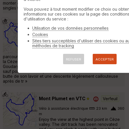
monter ou à descendre), des possibilités de sauts et des
singles tournoyants: un »
Vous pouvez à tout moment modifier ce choix ou obten
informations sur ces cookies sur la page des condition
d'utilisation du service :
Les cascades de Sautadet
Utilisation de vos données personnelles
Verfeuil
Cookies
VTT
28 km
240 m
Sites tiers succeptibles d'utiliser des cookies ou a
méthodes de tracking
Parcours presque pour tous (VTC avec gros
pneu) avec visite de Cornillon puis un
parcours dans les sous-bois et les vignes dominant la vallée de
REFUSER
ACCEPTER
la Cèze puis passage par les cascades et retour sur
Goudargues en longeant la Cèze. Sans difficulté particulière,
sauf pour les moins sportifs avec la montée de Cornillon, la
butte de son lavoir et une descente légèrement caillouteuse
après de tr »
Mont Plumet en VTC
Verfeuil
Vélo à assistance électrique
23 km
360
m
Enjoy the view at the highest point in Cèze
valley. The dirt track has been renovated