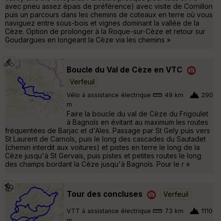
avec pneu assez épais de préférence) avec visite de Cornillon
puis un parcours dans les chemins de coteaux en terre où vous
naviguez entre sous-bois et vignes dominant la vallée de la
Cèze. Option de prolonger à la Roque-sur-Cèze et retour sur
Goudargues en longeant la Cèze via les chemins »
Boucle du Val de Cèze en VTC
Verfeuil
Vélo à assistance électrique
49 km
290
m
Faire la boucle du val de Cèze du Frigoulet
à Bagnols en évitant au maximum les routes
fréquentées de Barjac et d'Ales. Passage par St Gely puis vers
St Laurent de Carnols, puis le long des cascades du Sautadet
(chemin interdit aux voitures) et pistes en terre le long de la
Cèze jusqu'à St Gervais, puis pistes et petites routes le long
des champs bordant la Cèze jusqu'à Bagnols. Pour le r »
Tour des concluses
Verfeuil
VTT à assistance électrique
73 km
1110
m