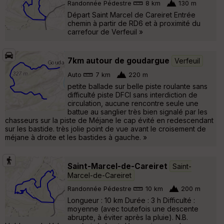
Randonnée Pédestre
8 km
130 m
Départ Saint Marcel de Careiret Entrée
chemin à partir de RD6 et à proximité du
carrefour de Verfeuil »
7km autour de goudargue
Verfeuil
Auto
7 km
220 m
petite ballade sur belle piste roulante sans
difficulté piste DFCI sans interdiction de
circulation, aucune rencontre seule une
battue au sanglier très bien signalé par les
chasseurs sur la piste de Méjane le cap évité en redescendant
sur les bastide. très jolie point de vue avant le croisement de
méjane à droite et les bastides à gauche. »
Saint-Marcel-de-Careiret
Saint-
Marcel-de-Careiret
Randonnée Pédestre
10 km
200 m
Longueur : 10 km Durée : 3 h Difficulté :
moyenne (avec toutefois une descente
abrupte, à éviter après la pluie). N.B.