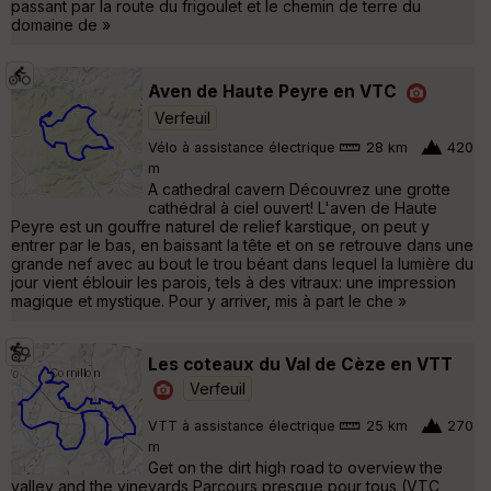
passant par la route du frigoulet et le chemin de terre du
domaine de »
Aven de Haute Peyre en VTC
Verfeuil
Vélo à assistance électrique
28 km
420
m
A cathedral cavern Découvrez une grotte
cathédral à ciel ouvert! L'aven de Haute
Peyre est un gouffre naturel de relief karstique, on peut y
entrer par le bas, en baissant la tête et on se retrouve dans une
grande nef avec au bout le trou béant dans lequel la lumière du
jour vient éblouir les parois, tels à des vitraux: une impression
magique et mystique. Pour y arriver, mis à part le che »
Les coteaux du Val de Cèze en VTT
Verfeuil
VTT à assistance électrique
25 km
270
m
Get on the dirt high road to overview the
valley and the vineyards Parcours presque pour tous (VTC