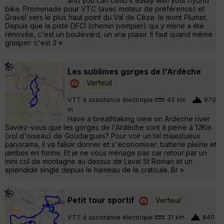
and you can climb it easily with your hybrid
bike. Promenade pour VTC (avec moteur de préférence) et
Gravel vers le plus haut point du Val de Cèze: le mont Plumet.
Depuis que la piste DFCI (chemin pompier) qui y mène a été
rénovée, c'est un boulevard, un vrai plaisir. Il faut quand même
grimper: c'est 3 »
Les sublimes gorges de l'Ardèche
Verfeuil
VTT à assistance électrique
45 km
970
m
Have a breathtaking view on Ardeche river
Saviez-vous que les gorges de l'Ardèche sont à peine à 12Km
(vol d'oiseau) de Goudargues? Pour voir un tel majestueux
panorama, il va falloir donner et s'économiser: batterie pleine et
jambes en forme. Et je ne vous ménage pas car retour par un
mini col de montagne au dessus de Laval St Roman et un
splendide single depuis le hameau de la cratoule. Br »
Petit tour sportif
Verfeuil
VTT à assistance électrique
31 km
840