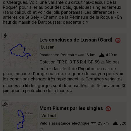
d'Oléargues. Voici une variante du circuit "au-dessus de la
Roque" pour aller au bout des bois, quelques singles terreux
(sans cailloux!) et voir de jolis panoramas. Les différences: -
arrières de St Gely - Chemin de la Péninsule de la Roque - En
haut du massif de Darboussas: descente c »
Les concluses de Lussan (Gard)
Lussan
Randonnée Pédestre
16 km
420 m
Cotation FFR E: 3 T:5 R:4 IBP 59 ⚠️ Ne pas
entrer dans le lit de l’Aiguillon en cas de
pluie, menace d'orage ou crue. ce genre de canyon peut voir
les conditions changer très rapidement. ⚠️ Certaines variantes
d’accès au lit des gorges sont déconseillées du 15 janvier au 30
juin pour la protection de la faune. »
Mont Plumet par les singles
Verfeuil
Vélo à assistance électrique
25 km
520
m