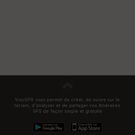
e
w
VisuGPX vous permet de créer, de suivre sur le
terrain, d'analyser et de partager vos itinéraires
GPS de façon simple et gratuite