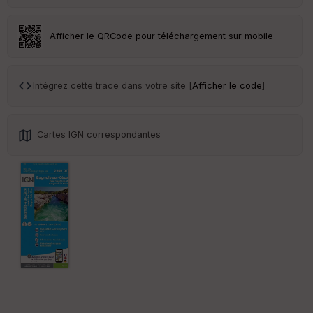
Tr
an
Afficher le QRCode pour téléchargement sur mobile
sp
ar
en
ce
Intégrez cette trace dans votre site [
Afficher le code
]
Po
int
Cartes IGN correspondantes
illé
s
S
e
n
s
St
re
et
Vi