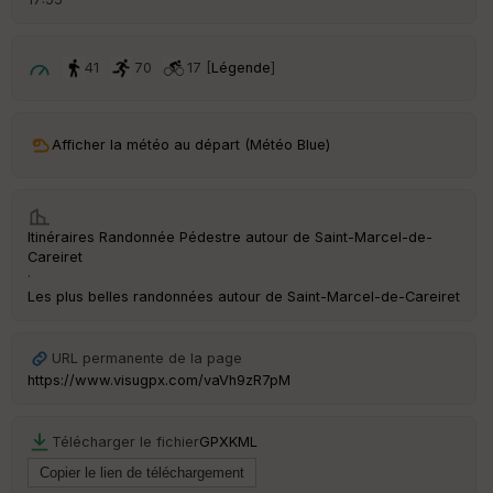
é
p
ar
t
41
70
17 [
Légende
]
ar
ri
v
Afficher la météo au départ (Météo Blue)
é
e
C
Itinéraires Randonnée Pédestre autour de
Saint-Marcel-de-
ou
Careiret
le
·
ur
Les plus belles randonnées autour de Saint-Marcel-de-Careiret
URL permanente de la page
https://www.visugpx.com/vaVh9zR7pM
Ep
ai
ss
Télécharger le fichier
GPX
KML
eu
r