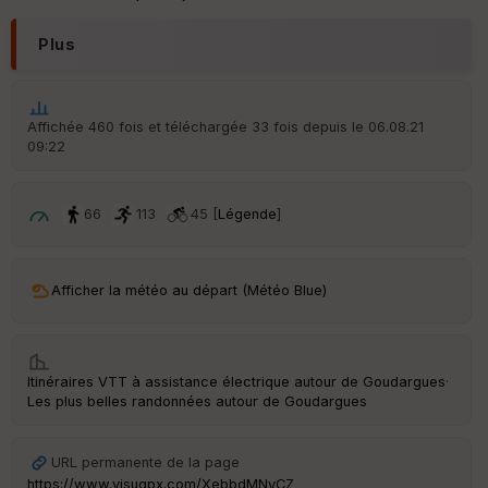
Plus
Affichée 460 fois et téléchargée 33 fois depuis le 06.08.21
09:22
66
113
45 [
Légende
]
Afficher la météo au départ (Météo Blue)
Itinéraires VTT à assistance électrique autour de
Goudargues
·
Les plus belles randonnées autour de Goudargues
URL permanente de la page
https://www.visugpx.com/XebbdMNyCZ