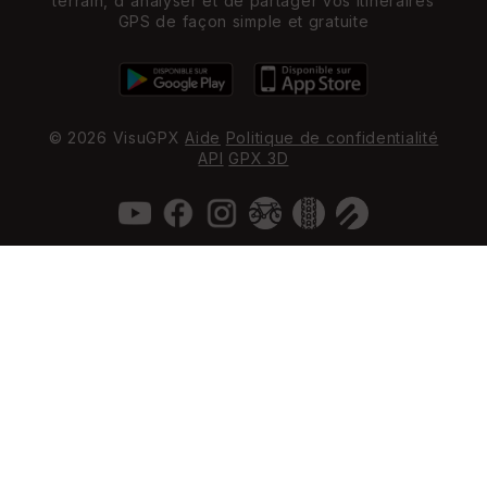
terrain, d'analyser et de partager vos itinéraires
GPS de façon simple et gratuite
© 2026 VisuGPX
Aide
Politique de confidentialité
API
GPX 3D