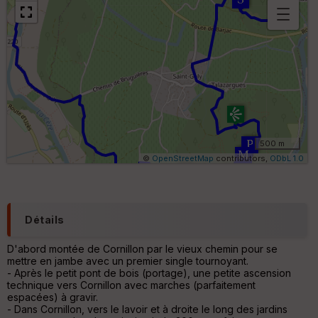
B
or
n
e
s
ki
lo
m
ét
ri
500 m
q
©
OpenStreetMap
contributors,
ODbL 1.0
u
e
s
C
Détails
o
u
D'abord montée de Cornillon par le vieux chemin pour se
v
mettre en jambe avec un premier single tournoyant.
er
- Après le petit pont de bois (portage), une petite ascension
tu
technique vers Cornillon avec marches (parfaitement
re
espacées) à gravir.
IG
- Dans Cornillon, vers le lavoir et à droite le long des jardins
N