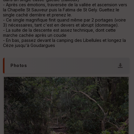
C
- Après ces émotions, traversée de la vallée et ascension vers
ou
la Chapelle St Sauveur puis la Fatima de St Gely. Guettez le
le
single caché derrière et prenez le.
ur
- Ce single magnifique finit quand même par 2 portages (voire
3) nécessaires, tant c'est en devers et abrupt (dommage).
- La suite de la descente est assez technique, dont cette
marche cachée après un coude
- En bas, passez devant la camping des Libellules et longez la
Cèze jusqu'à Goudargues
Ep
ai
ss
eu
Photos
r
Tr
an
sp
ar
en
ce
Po
int