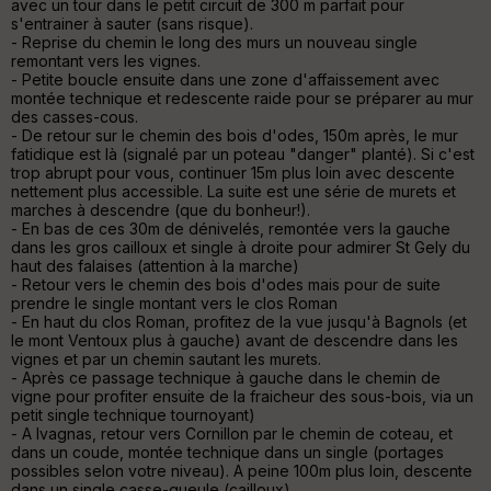
avec un tour dans le petit circuit de 300 m parfait pour
s'entrainer à sauter (sans risque).
Aff
- Reprise du chemin le long des murs un nouveau single
ic
remontant vers les vignes.
he
- Petite boucle ensuite dans une zone d'affaissement avec
r
montée technique et redescente raide pour se préparer au mur
d
des casses-cous.
é
- De retour sur le chemin des bois d'odes, 150m après, le mur
p
fatidique est là (signalé par un poteau "danger" planté). Si c'est
ar
trop abrupt pour vous, continuer 15m plus loin avec descente
t
nettement plus accessible. La suite est une série de murets et
marches à descendre (que du bonheur!).
ar
- En bas de ces 30m de dénivelés, remontée vers la gauche
ri
dans les gros cailloux et single à droite pour admirer St Gely du
v
haut des falaises (attention à la marche)
é
- Retour vers le chemin des bois d'odes mais pour de suite
e
prendre le single montant vers le clos Roman
- En haut du clos Roman, profitez de la vue jusqu'à Bagnols (et
le mont Ventoux plus à gauche) avant de descendre dans les
Fil
vignes et par un chemin sautant les murets.
tr
- Après ce passage technique à gauche dans le chemin de
e
vigne pour profiter ensuite de la fraicheur des sous-bois, via un
P
petit single technique tournoyant)
OI
- A Ivagnas, retour vers Cornillon par le chemin de coteau, et
dans un coude, montée technique dans un single (portages
possibles selon votre niveau). A peine 100m plus loin, descente
dans un single casse-gueule (cailloux)