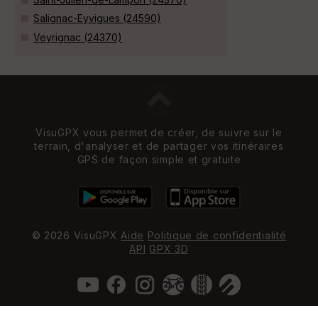
Salignac-Eyvigues (24590)
Veyrignac (24370)
VisuGPX vous permet de créer, de suivre sur le
terrain, d'analyser et de partager vos itinéraires
GPS de façon simple et gratuite
© 2026 VisuGPX
Aide
Politique de confidentialité
API
GPX 3D