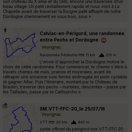
son château du X eme et du GR6, encore une traversée d?un
beau village. Un petit ravitaillement rapide et nous voici à La
Chapelle avant de traverser la Borgne petit affluent de notre
Dordogne cheminement en sous bois, sous »
Calviac-en-Périgord, une randonnée
entre Pechs et Dordogne
Veyrignac
Randonnée Pédestre
11 km
210 m
L'envie d'approcher la Dordogne motive le
choix de cette randonnée. Pour commencer, le chemin s'étire à
travers champs de maïs, prairies et noyeraies, avant de
rattraper une ancienne voie ferrée aménagée en piste cyclable
et gagner Aillac. Puis l'itinéraire, montant par le Château de
Braulen, traverse des pechs – montées, descentes – passe par
les Taillades, passe par le Califourcho »
SM_VTT-FFC-20_le 25/07/16
Veyrignac
VTT
20 km
440 m
sortie officiel du perigord noir VTT-FFC 20