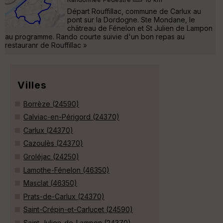
Départ Rouffillac, commune de Carlux au
pont sur la Dordogne. Ste Mondane, le
châtreau de Fénelon et St Julien de Lampon
au programme. Rando courte suivie d'un bon repas au
restauranr de Rouffillac »
Villes
Borrèze (24590)
Calviac-en-Périgord (24370)
Carlux (24370)
Cazoulès (24370)
Groléjac (24250)
Lamothe-Fénelon (46350)
Masclat (46350)
Prats-de-Carlux (24370)
Saint-Crépin-et-Carlucet (24590)
Saint-Julien-de-Lampon (24370)