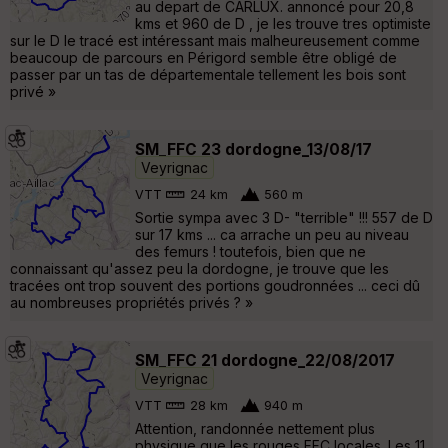
au depart de CARLUX. annoncé pour 20,8
kms et 960 de D , je les trouve tres optimiste
sur le D le tracé est intéressant mais malheureusement comme
beaucoup de parcours en Périgord semble être obligé de
passer par un tas de départementale tellement les bois sont
privé »
SM_FFC 23 dordogne_13/08/17
Veyrignac
VTT
24 km
560 m
Sortie sympa avec 3 D- "terrible" !!! 557 de D
sur 17 kms ... ca arrache un peu au niveau
des femurs ! toutefois, bien que ne
connaissant qu'assez peu la dordogne, je trouve que les
tracées ont trop souvent des portions goudronnées ... ceci dû
au nombreuses propriétés privés ? »
SM_FFC 21 dordogne_22/08/2017
Veyrignac
VTT
28 km
940 m
Attention, randonnée nettement plus
physique que les rouges FFC locales. Les 11