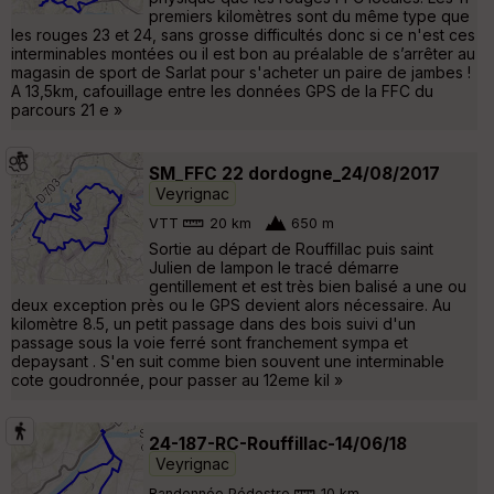
premiers kilomètres sont du même type que
les rouges 23 et 24, sans grosse difficultés donc si ce n'est ces
interminables montées ou il est bon au préalable de s’arrêter au
magasin de sport de Sarlat pour s'acheter un paire de jambes !
A 13,5km, cafouillage entre les données GPS de la FFC du
parcours 21 e »
SM_FFC 22 dordogne_24/08/2017
Veyrignac
VTT
20 km
650 m
Sortie au départ de Rouffillac puis saint
Julien de lampon le tracé démarre
gentillement et est très bien balisé a une ou
deux exception près ou le GPS devient alors nécessaire. Au
kilomètre 8.5, un petit passage dans des bois suivi d'un
passage sous la voie ferré sont franchement sympa et
depaysant . S'en suit comme bien souvent une interminable
cote goudronnée, pour passer au 12eme kil »
24-187-RC-Rouffillac-14/06/18
Veyrignac
Randonnée Pédestre
10 km