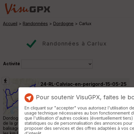
Accueil
>
Randonnées
>
Dordogne
> Carlux
Randonnées à Carlux
Activité
24-RL-Calviac-en-perigord-15-05-25
Veyrignac
Pour soutenir VisuGPX, faites le b
Randonnée Pédestre
11 km
170 m
Départ: depuis la D 703, arrivé au
En cliquant sur "accepter" vous autorisez l'utilisation 
croisement pour aller à Calviac, partir vers la
usage technique nécessaires au bon fonctionnement du 
Dordogne, un parking avec 2 tables se trouve en contre-bas
que l'utilisation d'autres cookies (éventuellement tiers)
de la grande route. GPS et Carte recommandés, pas de
statistiques ou de personnalisation des annonces pour
balisage spécifique. Deux belles montées au programme. Entre
proposer des services et des offres adaptées à vos c
les km 6 et 7 on passe sous le château de Braulen . On traverse
d'interêt.