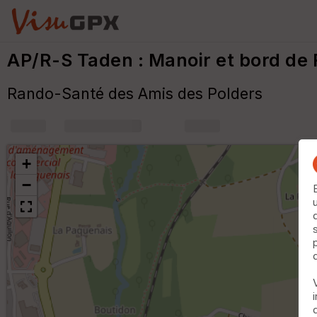
AP/R-S Taden : Manoir et bord de
Rando-Santé des Amis des Polders
+
m
+
−