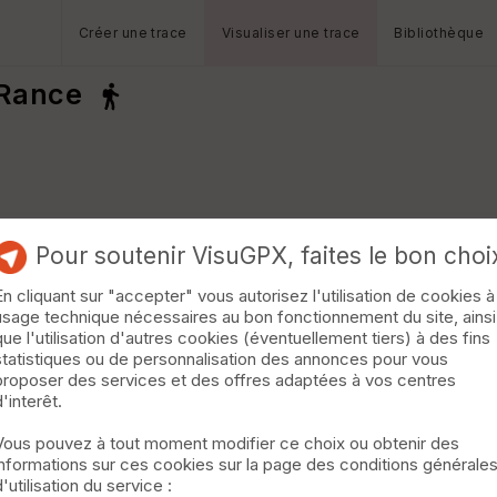
Créer une trace
Visualiser une trace
Bibliothèque
 Rance
Pour soutenir VisuGPX, faites le bon choi
En cliquant sur "accepter" vous autorisez l'utilisation de cookies à
A
usage technique nécessaires au bon fonctionnement du site, ainsi
que l'utilisation d'autres cookies (éventuellement tiers) à des fins
statistiques ou de personnalisation des annonces pour vous
proposer des services et des offres adaptées à vos centres
d'interêt.
Vous pouvez à tout moment modifier ce choix ou obtenir des
informations sur ces cookies sur la page des conditions générale
d'utilisation du service :