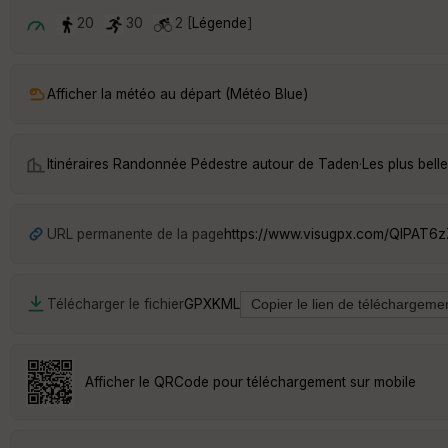
20
30
2 [
Légende
]
Afficher la météo au départ (Météo Blue)
Itinéraires Randonnée Pédestre autour de
Taden
·
Les plus bel
URL permanente de la page
https://www.visugpx.com/QlPAT6
Télécharger le fichier
GPX
KML
Afficher le QRCode pour téléchargement sur mobile