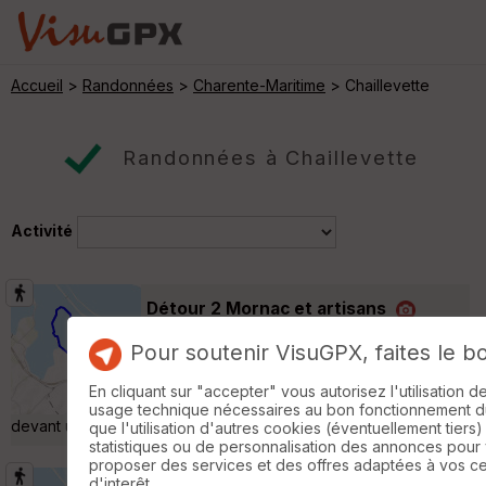
Accueil
>
Randonnées
>
Charente-Maritime
> Chaillevette
Randonnées à Chaillevette
Activité
Détour 2 Mornac et artisans
Mornac-sur-Seudre
Pour soutenir VisuGPX, faites le b
Randonnée Pédestre
9 km
Balade en suivant le circuit proposé par
En cliquant sur "accepter" vous autorisez l'utilisation 
l'office de tourisme et intitulé Détour 2. Diner
usage technique nécessaires au bon fonctionnement du 
devant une bonne éclade de moules ! un régal »
que l'utilisation d'autres cookies (éventuellement tiers)
statistiques ou de personnalisation des annonces pour
proposer des services et des offres adaptées à vos c
d'interêt.