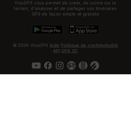
VisuGPX vous permet de créer, de suivre sur le
terrain, d'analyser et de partager vos itinéraires
GPS de façon simple et gratuite
© 2026 VisuGPX
Aide
Politique de confidentialité
API
GPX 3D