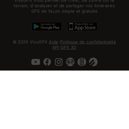
VisuGPX vous permet de créer, de suivre sur le
terrain, d'analyser et de partager vos itinéraires
GPS de façon simple et gratuite
© 2026 VisuGPX
Aide
Politique de confidentialité
API
GPX 3D