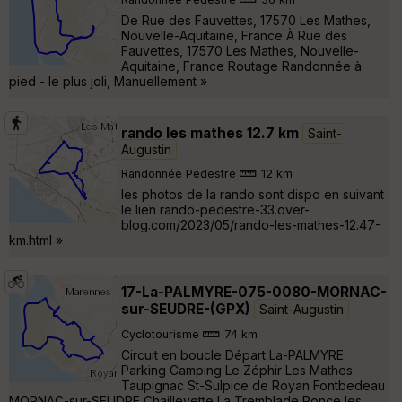
De Rue des Fauvettes, 17570 Les Mathes,
Nouvelle-Aquitaine, France À Rue des
Fauvettes, 17570 Les Mathes, Nouvelle-
Aquitaine, France Routage Randonnée à
pied - le plus joli, Manuellement »
rando les mathes 12.7 km
Saint-
Augustin
Randonnée Pédestre
12 km
les photos de la rando sont dispo en suivant
le lien rando-pedestre-33.over-
blog.com/2023/05/rando-les-mathes-12.47-
km.html »
17-La-PALMYRE-075-0080-MORNAC-
sur-SEUDRE-(GPX)
Saint-Augustin
Cyclotourisme
74 km
Circuit en boucle Départ La-PALMYRE
Parking Camping Le Zéphir Les Mathes
Taupignac St-Sulpice de Royan Fontbedeau
MORNAC-sur-SEUDRE Chaillevette La Tremblade Ronce les