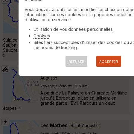
Les Mathes-St Augustin-Breuillet-
Saint Sulpice- Medis-Saujon-Le Gua-
Vous pouvez à tout moment modifier ce choix ou obten
Marennes-Les Mathes
Saint-Augustin
informations sur ces cookies sur la page des condition
d'utilisation du service :
Cyclotourisme
78 km
240 m
Utilisation de vos données personnelles
Depart des Mathes direction Saint Augustin,
Breuillet, Saint Sulpice de Royan. A saint
Cookies
Sulpice prendre direction Medis et après Medis rattraper
Sites tiers succeptibles d'utiliser des cookies ou a
Saujon par la D 117. Suivre le Gua par la D1 et suivre Nieulle sur
méthodes de tracking
Seudre, Marennes, La Tremblade et les Mathes par les Justice.
»
REFUSER
ACCEPTER
La Palmyre - Bordeaux Le Lac
Saint-
Augustin
Voyage à vélo
165 km
A partir de La Palmyre en Charente Maritime
jusqu'à Bordeaux le Lac en utilisant en
grande partie l'EV1. Parcours en deux
étapes. »
Les Mathes
Saint-Augustin
Randonnée Pédestre
36 km