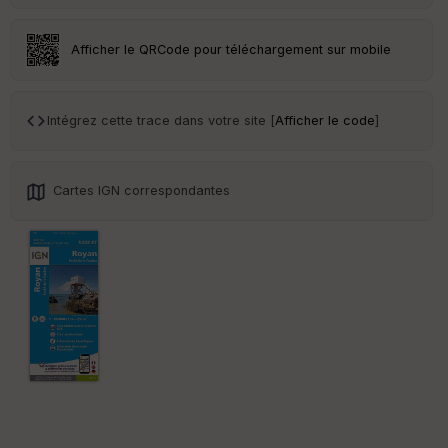
r
Afficher le QRCode pour téléchargement sur mobile
Tr
an
sp
ar
Intégrez cette trace dans votre site [
Afficher le code
]
en
ce
Cartes IGN correspondantes
Po
int
illé
s
S
e
n
s
St
re