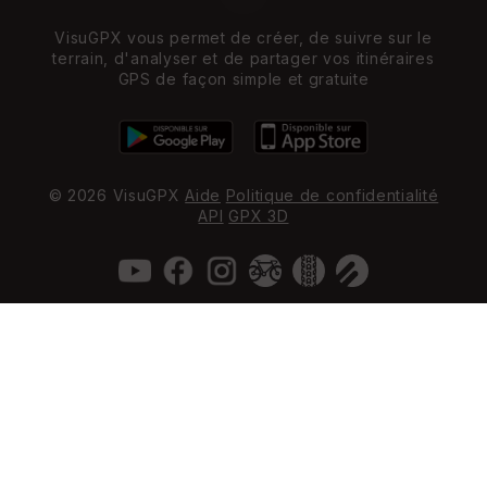
VisuGPX vous permet de créer, de suivre sur le
terrain, d'analyser et de partager vos itinéraires
GPS de façon simple et gratuite
© 2026 VisuGPX
Aide
Politique de confidentialité
API
GPX 3D