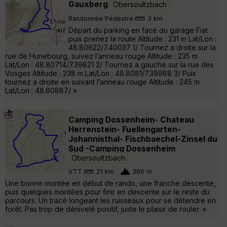
Gauxberg
Obersoultzbach
Randonnée Pédestre
3 km
Départ du parking en face du garage Fiat
puis prenez la route Altitude : 231 m Lat/Lon :
48.80622/7.40037 1/ Tournez a droite sur la
rue de Hunebourg, suivez l’anneau rouge Altitude : 235 m
Lat/Lon : 48.80714/7.39821 2/ Tournez a gauche sur la rue des
Vosges Altitude : 238 m Lat/Lon : 48.8081/7.39988 3/ Puis
tournez a droite en suivant l’anneau rouge Altitude : 245 m
Lat/Lon : 48.80887/ »
Camping Dossenheim- Chateau
Herrenstein- Fuellengarten-
Johannisthal- Fischbaechel-Zinsel du
Sud -Camping Dossenheim
Obersoultzbach
VTT
21 km
360 m
Une bonne montée en début de rando, une franche descente,
puis quelques montées pour finir en descente sur le reste du
parcours. Un tracé longeant les ruisseaux pour se détendre en
forêt. Pas trop de dénivelé positif, juste le plaisir de rouler. »