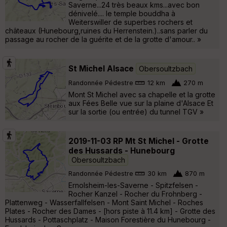
Saverne...24 très beaux kms...avec bon
dénivelé.... le temple bouddha à
Weiterswiller de superbes rochers et
châteaux (Hunebourg,ruines du Herrenstein.)..sans parler du
passage au rocher de la guérite et de la grotte d'amour.. »
St Michel Alsace
Obersoultzbach
Randonnée Pédestre
12 km
270 m
Mont St Michel avec sa chapelle et la grotte
aux Fées Belle vue sur la plaine d'Alsace Et
sur la sortie (ou entrée) du tunnel TGV »
2019-11-03 RP Mt St Michel - Grotte
des Hussards - Hunebourg
Obersoultzbach
Randonnée Pédestre
30 km
870 m
Ernolsheim-les-Saverne - Spitzfelsen -
Rocher Kanzel - Rocher du Frohnberg -
Plattenweg - Wasserfallfelsen - Mont Saint Michel - Roches
Plates - Rocher des Dames - [hors piste à 11.4 km] - Grotte des
Hussards - Pottaschplatz - Maison Forestière du Hunebourg -