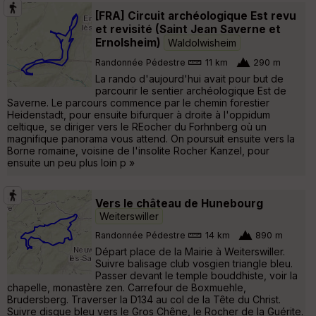
[FRA] Circuit archéologique Est revu
et revisité (Saint Jean Saverne et
Ernolsheim)
Waldolwisheim
Randonnée Pédestre
11 km
290 m
La rando d'aujourd'hui avait pour but de
parcourir le sentier archéologique Est de
Saverne. Le parcours commence par le chemin forestier
Heidenstadt, pour ensuite bifurquer à droite à l'oppidum
celtique, se diriger vers le REocher du Forhnberg où un
magnifique panorama vous attend. On poursuit ensuite vers la
Borne romaine, voisine de l'insolite Rocher Kanzel, pour
ensuite un peu plus loin p »
Vers le château de Hunebourg
Weiterswiller
Randonnée Pédestre
14 km
890 m
Départ place de la Mairie à Weiterswiller.
Suivre balisage club vosgien triangle bleu.
Passer devant le temple bouddhiste, voir la
chapelle, monastère zen. Carrefour de Boxmuehle,
Brudersberg. Traverser la D134 au col de la Tête du Christ.
Suivre disque bleu vers le Gros Chêne, le Rocher de la Guérite.