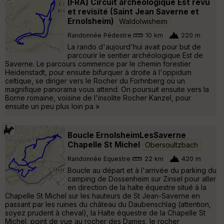
[FRA] Circuit archéologique Est revu
et revisité (Saint Jean Saverne et
Ernolsheim)
Waldolwisheim
Randonnée Pédestre
10 km
220 m
La rando d'aujourd'hui avait pour but de
parcourir le sentier archéologique Est de
Saverne. Le parcours commence par le chemin forestier
Heidenstadt, pour ensuite bifurquer à droite à l'oppidum
celtique, se diriger vers le Rocher du Forhnberg où un
magnifique panorama vous attend. On poursuit ensuite vers la
Borne romaine, voisine de l'insolite Rocher Kanzel, pour
ensuite un peu plus loin pa »
Boucle ErnolsheimLesSaverne
Chapelle St Michel
Obersoultzbach
Randonnée Equestre
22 km
420 m
Boucle au départ et à l'arrivée du parking du
camping de Dossenheim sur Zinsel pour aller
en direction de la halte équestre situé à la
Chapelle St Michel sur les hauteurs de St Jean-Saverne en
passant par les ruines du château du Daubenschlag (attention,
soyez prudent à cheval), la Halte équestre de la Chapelle St
Michel, point de vue au rocher des Dames, le rocher