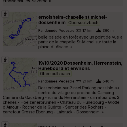
Ernolsheim-les-Saverne »
ernolsheim-chapelle st michel-
dossenheim
Obersoultzbach
Randonnée Pédestre
17 km
360 m
belle balade en forêt avec un point de vue à
partir de la chapelle St-Michel sur toute la
plaine d' Alsace. »
19/10/2020 Dossenheim, Herrenstein,
Hunebourg et environs
Obersoultzbach
Randonnée Pédestre
21 km
540 m
Dossenheim-sur-Zinsel Parking possible au
centre du village ou proche du Camping
Carrière du Gauxberg - ruine du Herrenstein - carrefour des 3
chênes - Hoelzenerbrunnen - Château du Hunebourg - Grotte
d'Amour - Rocher de la Guérite - Sentier des Rochers -
carrefour Grosse Ebenung - Laibruck - Dossenheim. »