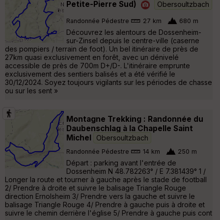
Petite-Pierre Sud)
Obersoultzbach
Randonnée Pédestre
27 km
680 m
Découvrez les alentours de Dossenheim-
sur-Zinsel depuis le centre-ville (caserne
des pompiers / terrain de foot). Un bel itinéraire de près de
27km quasi exclusivement en forêt, avec un dénivelé
accessible de près de 700m D+/D-. L'itinéraire emprunte
exclusivement des sentiers balisés et a été vérifié le
30/12/2024. Soyez toujours vigilants sur les périodes de chasse
ou sur les sent »
Montagne Trekking : Randonnée du
Daubenschlag à la Chapelle Saint
Michel
Obersoultzbach
Randonnée Pédestre
14 km
250 m
Départ : parking avant l'entrée de
Dossenheim N 48.782263° / E 7.381439° 1 /
Longer la route et tourner à gauche après le stade de football
2/ Prendre à droite et suivre le balisage Triangle Rouge
direction Ernolsheim 3/ Prendre vers la gauche et suivre le
balisage Triangle Rouge 4/ Prendre à gauche puis à droite et
suivre le chemin derrière l'église 5/ Prendre à gauche puis cont