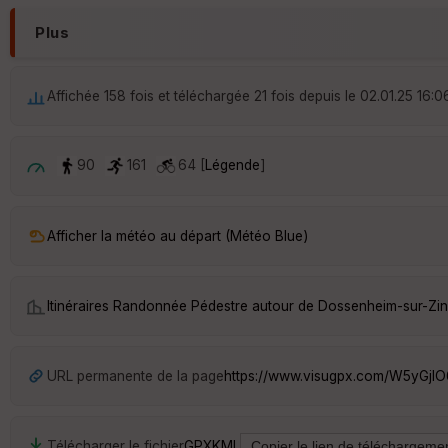
Plus
Affichée 158 fois et téléchargée 21 fois depuis le 02.01.25 16:0
90
161
64 [
Légende
]
Afficher la météo au départ (Météo Blue)
Itinéraires Randonnée Pédestre autour de
Dossenheim-sur-Zin
URL permanente de la page
https://www.visugpx.com/W5yGjI
Télécharger le fichier
GPX
KML