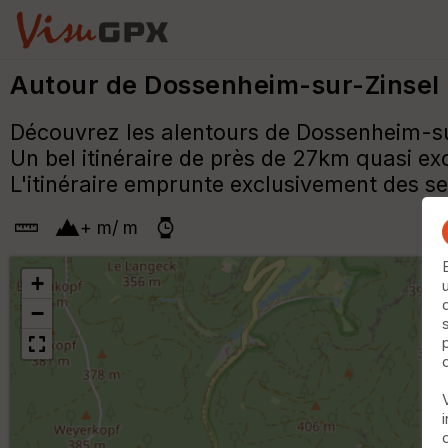
Autour de Dossenheim-sur-Zinsel (
Découvrez les alentours de Dossenheim-sur-
Un bel itinéraire de près de 27km quasi e
L'itinéraire emprunte exclusivement des sen
+
m
/
m
+
−