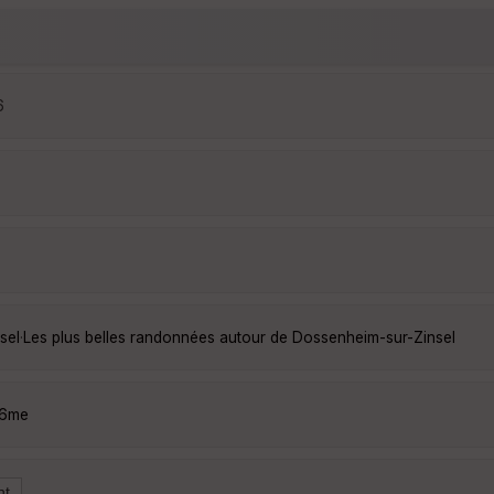
6
sel
·
Les plus belles randonnées autour de Dossenheim-sur-Zinsel
O6me