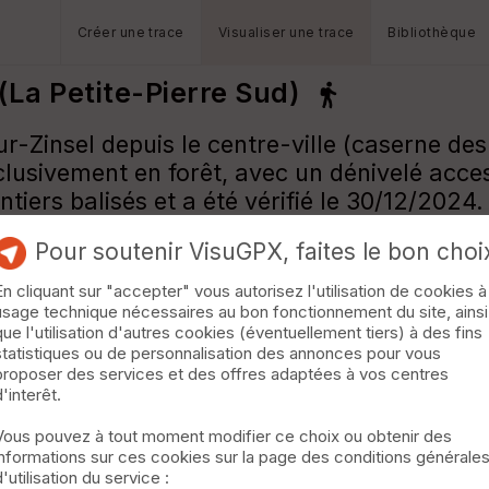
Créer une trace
Visualiser une trace
Bibliothèque
La Petite-Pierre Sud)
Zinsel depuis le centre-ville (caserne des 
xclusivement en forêt, avec un dénivelé acc
tiers balisés et a été vérifié le 30/12/2024.
Pour soutenir VisuGPX, faites le bon choi
En cliquant sur "accepter" vous autorisez l'utilisation de cookies à
usage technique nécessaires au bon fonctionnement du site, ainsi
que l'utilisation d'autres cookies (éventuellement tiers) à des fins
statistiques ou de personnalisation des annonces pour vous
proposer des services et des offres adaptées à vos centres
d'interêt.
Vous pouvez à tout moment modifier ce choix ou obtenir des
informations sur ces cookies sur la page des conditions générale
d'utilisation du service :