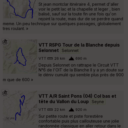
St jean montclar itinéraire 4, permet d'aller
voir le petit lac et la chapelle st leger , bien
balisé, sauf sur la toute fin une fois qu'on
rejoint la route, mais dur de se perdre quand
meme. Un peu technique sur quelques passages, globalement
tres roulant. »
VTT RSPG Tour de la Blanche depuis
Selonnet
Selonnet
VTT
26 km
690 m
Depuis Selonnet on rattrape le Circuit VTT
N°6 de l'OIT de la Blanche Il y a yn doute sur
le déniv cumulé qui semble plus près de 900
m que de 600 »
VTT A/R Saint Pons (04) Col bas et
tête du Vallon du Loup
Seyne
VTT
22 km
920 m
Sur petite route et piste forestière
confortable puis plus caillouteuse une jolie
randonnée classique en aller retour dans le