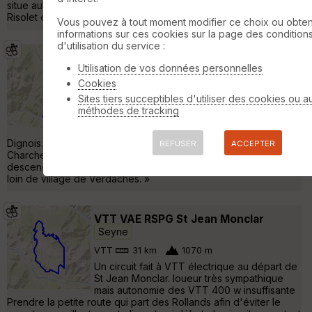
situe autour de la chapelle de la Salette, entre les hameaux du
Risolet et de la Chapelle. L'itinéraire est désormais modif »
Vous pouvez à tout moment modifier ce choix ou obten
informations sur ces cookies sur la page des condition
d'utilisation du service :
Grande Traversée VTT L'Alpes-
Utilisation de vos données personnelles
Provence - Tronçon 8 : Seyne les
Alpes / Verdaches
Cookies
Seyne
Sites tiers succeptibles d'utiliser des cookies ou a
VTT
12 km
290 m
méthodes de tracking
Ce tronçon marque le départ de la vallée de
la Blanche pour filer en direction du Pays
Dignois. Après une montée sur piste jusqu'au col de
REFUSER
ACCEPTER
Charcherie, l'itinéraire emprunte un agréable sentier ludique qui
descend en fond de vallon et rejoint quelques kilomètres plus
loin de village de Verdaches. »
VTT VAE RSPG St Jean Monclar
Seyne
VTT
31 km
1070 m
Un circuit fait à VTT électrique au départ de
St Jean Monclar. loueur très sympathique
mais autonomie des VTT 400 w insuffisante
Prendre la petite route qui part des Rollands afin d'éviter le