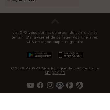
VisuGPX vous permet de créer, de suivre sur le
terrain, d'analyser et de partager vos itinéraires
GPS de façon simple et gratuite
© 2026 VisuGPX
Aide
Politique de confidentialité
API
GPX 3D