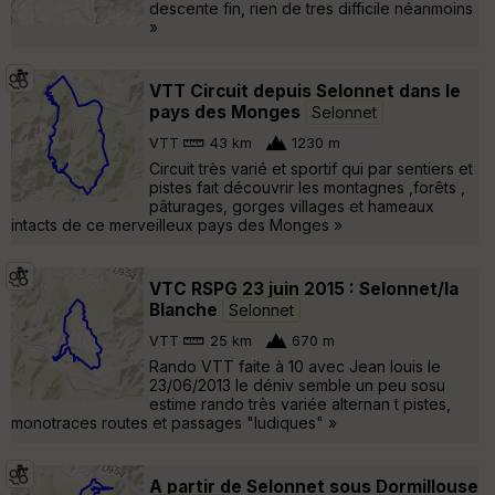
descente fin, rien de tres difficile néanmoins
»
VTT Circuit depuis Selonnet dans le
pays des Monges
Selonnet
VTT
43 km
1230 m
Circuit très varié et sportif qui par sentiers et
pistes fait découvrir les montagnes ,forêts ,
pâturages, gorges villages et hameaux
intacts de ce merveilleux pays des Monges »
VTC RSPG 23 juin 2015 : Selonnet/la
Blanche
Selonnet
VTT
25 km
670 m
Rando VTT faite à 10 avec Jean louis le
23/06/2013 le déniv semble un peu sosu
estime rando très variée alternan t pistes,
monotraces routes et passages "ludiques" »
A partir de Selonnet sous Dormillouse