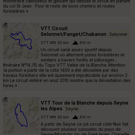
monotrace caillouteux et glissant qui débute le circuit en partant
du col St Jean . Pour le reste de bons chemins et routes
forestières »
VTT Circuit
Selonnet/Fanget/Chabanon
Selonnet
VTT
35 km
910 m
Un circuit varié assez sportif depuis
Selonnet où alternent pistes forestières et
sentiers a travers forêts et pâturages .
Itinéraire N°14 /15 du Topo VTT Valée de la Blanche Attention
:la portion a partir de la côte 1400 a été dévastée par des
travaux forestiers elle est quasiment impraticable sur environ 2
km Le circuit réitéré en aout 2015 montre que la dévastation des
fores »
VTT Tour de la Blanche depuis Seyne
les Alpes
Seyne
VTT
26 km
610 m
A partir de Seyne ce joli circuit côté Noir fait
découvrir plusieur curiosités du pays de
Seyne/Montclar: lac de Saint leger, Chapelle