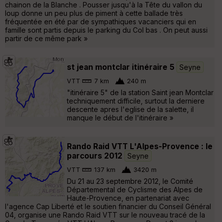
chainon de la Blanche . Pousser jusqu'à la Tête du vallon du
loup donne un peu plus de piment à cette ballade très
fréquentée en été par de sympathiques vacanciers qui en
famille sont partis depuis le parking du Col bas . On peut aussi
partir de ce même park »
st jean montclar itinéraire 5
Seyne
VTT
7 km
240 m
"itinéraire 5" de la station Saint jean Montclar
techniquement difficile, surtout la derniere
descente apres l'eglise de la salette, il
manque le début de l'itinéraire »
Rando Raid VTT L'Alpes-Provence : le
parcours 2012
Seyne
VTT
137 km
3420 m
Du 21 au 23 septembre 2012, le Comité
Départemental de Cyclisme des Alpes de
Haute-Provence, en partenariat avec
l'agence Cap Liberté et le soutien financier du Conseil Général
04, organise une Rando Raid VTT sur le nouveau tracé de la