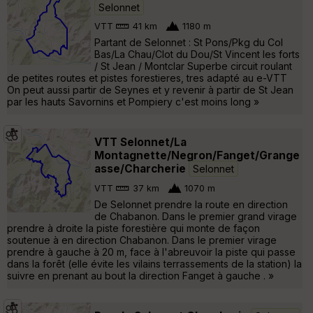
Selonnet
VTT
41 km
1180 m
Partant de Selonnet : St Pons/Pkg du Col
Bas/La Chau/Clot du Dou/St Vincent les forts
/ St Jean / Montclar Superbe circuit roulant
de petites routes et pistes forestieres, tres adapté au e-VTT
On peut aussi partir de Seynes et y revenir à partir de St Jean
par les hauts Savornins et Pompiery c'est moins long »
VTT Selonnet/La
Montagnette/Negron/Fanget/Grange
asse/Charcherie
Selonnet
VTT
37 km
1070 m
De Selonnet prendre la route en direction
de Chabanon. Dans le premier grand virage
prendre à droite la piste forestière qui monte de façon
soutenue à en direction Chabanon. Dans le premier virage
prendre à gauche à 20 m, face à l'abreuvoir la piste qui passe
dans la forêt (elle évite les vilains terrassements de la station) la
suivre en prenant au bout la direction Fanget à gauche . »