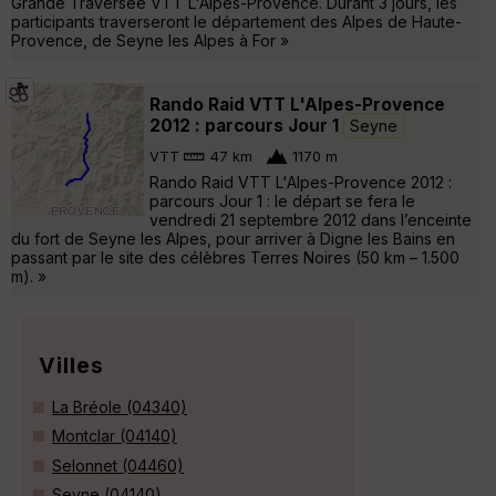
Grande Traversée VTT L'Alpes-Provence. Durant 3 jours, les
participants traverseront le département des Alpes de Haute-
Provence, de Seyne les Alpes à For »
Rando Raid VTT L'Alpes-Provence
2012 : parcours Jour 1
Seyne
VTT
47 km
1170 m
Rando Raid VTT L'Alpes-Provence 2012 :
parcours Jour 1 : le départ se fera le
vendredi 21 septembre 2012 dans l’enceinte
du fort de Seyne les Alpes, pour arriver à Digne les Bains en
passant par le site des célèbres Terres Noires (50 km – 1.500
m). »
Villes
La Bréole (04340)
Montclar (04140)
Selonnet (04460)
Seyne (04140)