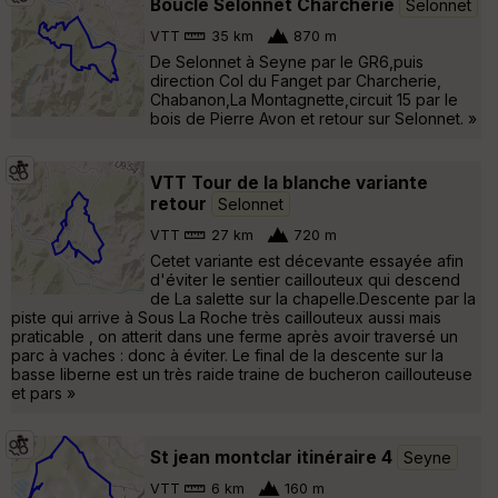
Boucle Selonnet Charcherie
Selonnet
VTT
35 km
870 m
De Selonnet à Seyne par le GR6,puis
direction Col du Fanget par Charcherie,
Chabanon,La Montagnette,circuit 15 par le
bois de Pierre Avon et retour sur Selonnet. »
VTT Tour de la blanche variante
retour
Selonnet
VTT
27 km
720 m
Cetet variante est décevante essayée afin
d'éviter le sentier caillouteux qui descend
de La salette sur la chapelle.Descente par la
piste qui arrive à Sous La Roche très caillouteux aussi mais
praticable , on atterit dans une ferme après avoir traversé un
parc à vaches : donc à éviter. Le final de la descente sur la
basse liberne est un très raide traine de bucheron caillouteuse
et pars »
St jean montclar itinéraire 4
Seyne
VTT
6 km
160 m