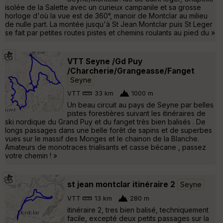
isolée de la Salette avec un curieux campanile et sa grosse
horloge d'où la vue est de 360°, manoir de Montclar au milieu
de nulle part. La montée jusqu'à St Jean Montclar puis St Leger
se fait par petites routes pistes et chemins roulants au pied du »
VTT Seyne /Gd Puy
/Charcherie/Grangeasse/Fanget
Seyne
VTT
33 km
1000 m
Un beau circuit au pays de Seyne par belles
pistes forestières suivant les itinéraires de
ski nordique du Grand Puy et du fanget très bien balisés . De
longs passages dans une belle forêt de sapins et de superbes
vues sur le massif des Monges et le chainon de la Blanche.
Amateurs de monotraces trialisants et casse bécane , passez
votre chemin ! »
st jean montclar itinéraire 2
Seyne
VTT
13 km
280 m
itinéraire 2, tres bien balisé, techniquement
facile, excepté deux petits passages sur la