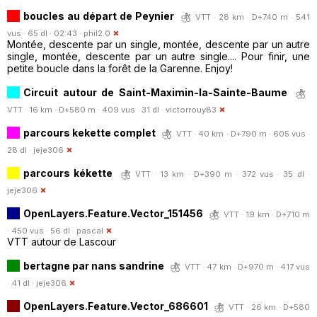
boucles au départ de Peynier
VTT · 28 km · D+740 m · 541
vus · 65 dl · 02:43 ·
phil2.0
Montée, descente par un single, montée, descente par un autre
single, montée, descente par un autre single.... Pour finir, une
petite boucle dans la forêt de la Garenne. Enjoy!
Circuit autour de Saint-Maximin-la-Sainte-Baume
VTT · 16 km · D+580 m · 409 vus · 31 dl ·
victorrouy83
parcours kekette complet
VTT · 40 km · D+790 m · 605 vus ·
28 dl ·
jeje306
parcours kékette
VTT · 13 km · D+390 m · 372 vus · 35 dl ·
jeje306
OpenLayers.Feature.Vector_151456
VTT · 19 km · D+710 m
· 450 vus · 56 dl ·
pascal
VTT autour de Lascour
bertagne par nans sandrine
VTT · 47 km · D+970 m · 417 vus
· 41 dl ·
jeje306
OpenLayers.Feature.Vector_686601
VTT · 26 km · D+580