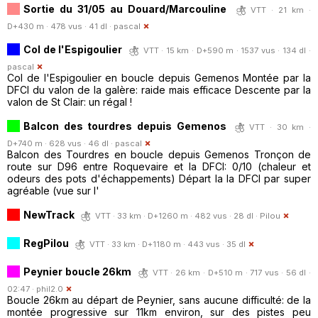
Sortie du 31/05 au Douard/Marcouline
VTT · 21 km ·
D+430 m · 478 vus · 41 dl ·
pascal
Col de l'Espigoulier
VTT · 15 km · D+590 m · 1537 vus · 134 dl ·
pascal
Col de l'Espigoulier en boucle depuis Gemenos Montée par la
DFCI du valon de la galère: raide mais efficace Descente par la
valon de St Clair: un régal !
Balcon des tourdres depuis Gemenos
VTT · 30 km ·
D+740 m · 628 vus · 46 dl ·
pascal
Balcon des Tourdres en boucle depuis Gemenos Tronçon de
route sur D96 entre Roquevaire et la DFCI: 0/10 (chaleur et
odeurs des pots d'échappements) Départ la la DFCI par super
agréable (vue sur l'
NewTrack
VTT · 33 km · D+1260 m · 482 vus · 28 dl ·
Pilou
RegPilou
VTT · 33 km · D+1180 m · 443 vus · 35 dl
Peynier boucle 26km
VTT · 26 km · D+510 m · 717 vus · 56 dl ·
02:47 ·
phil2.0
Boucle 26km au départ de Peynier, sans aucune difficulté: de la
montée progressive sur 11km environ, sur des pistes peu