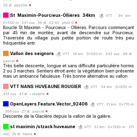
29 dl ·
jeje306
St Maximin-Pourcieux-Ollières 34km
VTT · 34 km ·
D+560 m · 541 vus · 39 dl · 02:40 ·
phil2.0
Boucle St Maximin - Pourcieux - Ollières. Parcours commençant
par 45 min de montée, avant de descendre sur Pourcieux.
Traversée du village puis petite portion de route très peu
fréquentée entr
Vallon des seignors
VTT · 14 km · D+520 m · 543 vus · 49 dl ·
pascal
Très belle descente, longue et sans difficulté particulière hormis
2 ou 3 marches. Sentiers étroit avec la végétation bien présente
mais un ambiance fabuleuse. Très bonne alternative au vallon
VTT NANS HUVEAUNE ROUGIER
VTT · 34 km · D+970 m ·
413 vus · 47 dl ·
i.vezaine
OpenLayers.Feature.Vector_92406
VTT · 21 km · D+770 m
· 306 vus · 27 dl ·
pascal
Descente de la Glacière depuis la vallon de la galère.
st maximin /stzack huveaune
VTT · 57 km · D+1330 m · 371
vus · 35 dl ·
tiluns