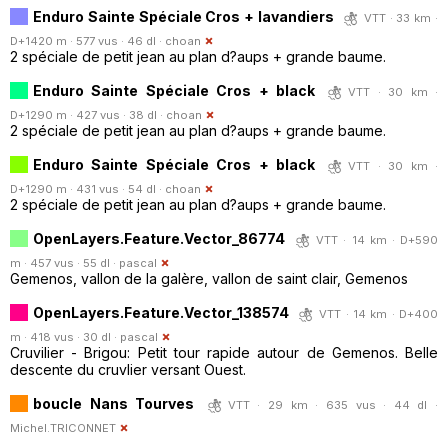
Enduro Sainte Spéciale Cros + lavandiers
VTT · 33 km ·
D+1420 m · 577 vus · 46 dl ·
choan
2 spéciale de petit jean au plan d?aups + grande baume.
Enduro Sainte Spéciale Cros + black
VTT · 30 km ·
D+1290 m · 427 vus · 38 dl ·
choan
2 spéciale de petit jean au plan d?aups + grande baume.
Enduro Sainte Spéciale Cros + black
VTT · 30 km ·
D+1290 m · 431 vus · 54 dl ·
choan
2 spéciale de petit jean au plan d?aups + grande baume.
OpenLayers.Feature.Vector_86774
VTT · 14 km · D+590
m · 457 vus · 55 dl ·
pascal
Gemenos, vallon de la galère, vallon de saint clair, Gemenos
OpenLayers.Feature.Vector_138574
VTT · 14 km · D+400
m · 418 vus · 30 dl ·
pascal
Cruvilier - Brigou: Petit tour rapide autour de Gemenos. Belle
descente du cruvlier versant Ouest.
boucle Nans Tourves
VTT · 29 km · 635 vus · 44 dl ·
Michel.TRICONNET