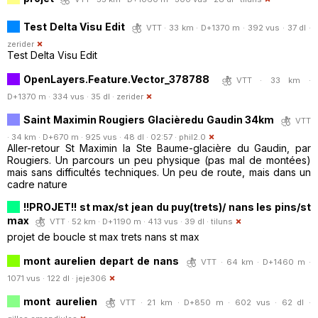
Test Delta Visu Edit
VTT · 33 km · D+1370 m · 392 vus · 37 dl ·
zerider
Test Delta Visu Edit
OpenLayers.Feature.Vector_378788
VTT · 33 km ·
D+1370 m · 334 vus · 35 dl ·
zerider
Saint Maximin Rougiers Glacièredu Gaudin 34km
VTT
· 34 km · D+670 m · 925 vus · 48 dl · 02:57 ·
phil2.0
Aller-retour St Maximin la Ste Baume-glacière du Gaudin, par
Rougiers. Un parcours un peu physique (pas mal de montées)
mais sans difficultés techniques. Un peu de route, mais dans un
cadre nature
!!PROJET!! st max/st jean du puy(trets)/ nans les pins/st
max
VTT · 52 km · D+1190 m · 413 vus · 39 dl ·
tiluns
projet de boucle st max trets nans st max
mont aurelien depart de nans
VTT · 64 km · D+1460 m ·
1071 vus · 122 dl ·
jeje306
mont aurelien
VTT · 21 km · D+850 m · 602 vus · 62 dl ·