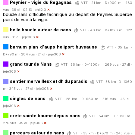
Peynier - vigie du Regagnas
VTT · 21 km · D+900 m · 483
vus · 39 dl · 02:13 ·
phil2.0
boucle sans difficulté technique au départ de Peynier. Superbe
point de vue à la vigie.
belle boucle autour de nans
VTT · 40 km · D+1020 m · 322
vus · 31 dl ·
jeje306
barnum plan d'aups heliport huveaune
VTT · 35 km ·
D+790 m · 284 vus · 21 dl ·
jeje306
grand tour de Nans
VTT · 56 km · D+1500 m · 269 vus · 27 dl ·
jeje306
sentier merveilleux et dh du paradis
VTT · 38 km · D+1060
m · 345 vus · 27 dl ·
jeje306
singles de nans
VTT · 28 km · D+680 m · 316 vus · 45 dl ·
jeje306
crete sainte baume depuis nans
VTT · 54 km · D+1090 m ·
276 vus · 35 dl ·
jeje306
parcours autour de nans
VTT · 35 km · D+870 m · 243 vus ·