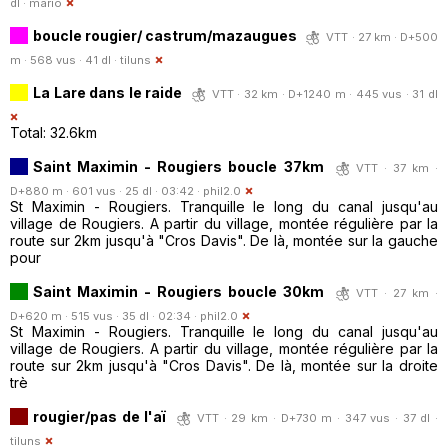
dl ·
mario
boucle rougier/ castrum/mazaugues
VTT · 27 km · D+500
m · 568 vus · 41 dl ·
tiluns
La Lare dans le raide
VTT · 32 km · D+1240 m · 445 vus · 31 dl
Total: 32.6km
Saint Maximin - Rougiers boucle 37km
VTT · 37 km ·
D+880 m · 601 vus · 25 dl · 03:42 ·
phil2.0
St Maximin - Rougiers. Tranquille le long du canal jusqu'au
village de Rougiers. A partir du village, montée régulière par la
route sur 2km jusqu'à "Cros Davis". De là, montée sur la gauche
pour
Saint Maximin - Rougiers boucle 30km
VTT · 27 km ·
D+620 m · 515 vus · 35 dl · 02:34 ·
phil2.0
St Maximin - Rougiers. Tranquille le long du canal jusqu'au
village de Rougiers. A partir du village, montée régulière par la
route sur 2km jusqu'à "Cros Davis". De là, montée sur la droite
trè
rougier/pas de l'aï
VTT · 29 km · D+730 m · 347 vus · 37 dl ·
tiluns