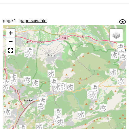
Dénivelé min/max
Auteur
Dossier
et
page 1 -
page suivante
sous-dossiers
+
Trier par
−
Horodatage
Photos