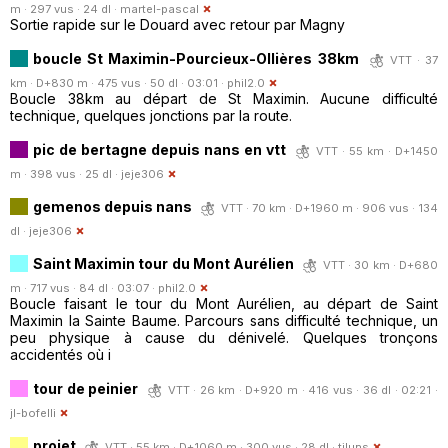
m · 297 vus · 24 dl ·
martel-pascal
Sortie rapide sur le Douard avec retour par Magny
boucle St Maximin-Pourcieux-Ollières 38km
VTT · 37
km · D+830 m · 475 vus · 50 dl · 03:01 ·
phil2.0
Boucle 38km au départ de St Maximin. Aucune difficulté
technique, quelques jonctions par la route.
pic de bertagne depuis nans en vtt
VTT · 55 km · D+1450
m · 398 vus · 25 dl ·
jeje306
gemenos depuis nans
VTT · 70 km · D+1960 m · 906 vus · 134
dl ·
jeje306
Saint Maximin tour du Mont Aurélien
VTT · 30 km · D+680
m · 717 vus · 84 dl · 03:07 ·
phil2.0
Boucle faisant le tour du Mont Aurélien, au départ de Saint
Maximin la Sainte Baume. Parcours sans difficulté technique, un
peu physique à cause du dénivelé. Quelques tronçons
accidentés où i
tour de peinier
VTT · 26 km · D+920 m · 416 vus · 36 dl · 02:21 ·
jl-bofelli
projet
VTT · 55 km · D+1060 m · 300 vus · 28 dl ·
tiluns