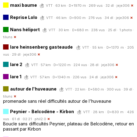
maxi baume
VTT · 63 km · D+1970 m · 269 vus · 32 dl ·
jeje306
Reprise Lolo
VTT · 46 km · D+900 m · 276 vus · 34 dl ·
jeje306
Nans héliport
VTT · 30 km · D+680 m · 238 vus · 25 dl · 1 photo ·
tiluns
lare heinsenberg gasteaude
VTT · 55 km · D+1370 m · 205
vus · 29 dl ·
jeje306
lare 2
VTT · 57 km · D+1220 m · 224 vus · 28 dl ·
jeje306
lare 1
VTT · 57 km · D+1340 m · 226 vus · 24 dl ·
jeje306
autour de l'huveaune
VTT · 22 km · D+580 m · 300 vus · 39 dl ·
tiluns
promenade sans réel difficultés autour de l'huveaune
Peynier - Belcodène - Kirbon
VTT · 28 km · D+830 m · 426
vus · 61 dl · 02:21 ·
phil2.0
Boucle sans difficultés Peynier, plateau de Belcodène, retour en
passant par Kirbon