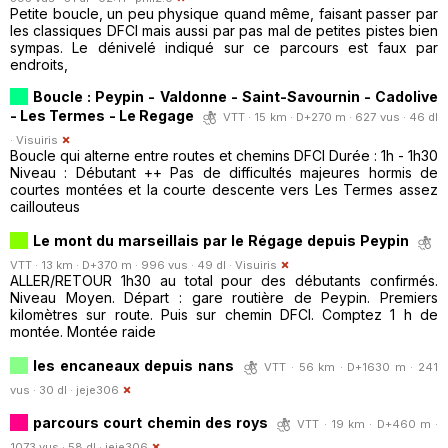
Petite boucle, un peu physique quand même, faisant passer par
les classiques DFCI mais aussi par pas mal de petites pistes bien
sympas. Le dénivelé indiqué sur ce parcours est faux par
endroits,
Boucle : Peypin - Valdonne - Saint-Savournin - Cadolive
- Les Termes - Le Regage
VTT · 15 km · D+270 m · 627 vus · 46 dl
·
Visuiris
Boucle qui alterne entre routes et chemins DFCI Durée : 1h - 1h30
Niveau : Débutant ++ Pas de difficultés majeures hormis de
courtes montées et la courte descente vers Les Termes assez
caillouteus
Le mont du marseillais par le Régage depuis Peypin
VTT · 13 km · D+370 m · 996 vus · 49 dl ·
Visuiris
ALLER/RETOUR 1h30 au total pour des débutants confirmés.
Niveau Moyen. Départ : gare routière de Peypin. Premiers
kilomètres sur route. Puis sur chemin DFCI. Comptez 1 h de
montée. Montée raide
les encaneaux depuis nans
VTT · 56 km · D+1630 m · 241
vus · 30 dl ·
jeje306
parcours court chemin des roys
VTT · 19 km · D+460 m ·
1073 vus · 58 dl ·
jeje306