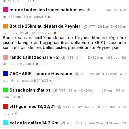
gilles.amandjules
mix de toutes les traces habituelles
VTT · 55 km · D+1450
m · 574 vus · 50 dl ·
jeje306
Boucle 25km au départ de Peynier
VTT · 26 km · D+660 m
· 759 vus · 63 dl · 02:21 ·
phil2.0
Boucle sans difficulté au départ de Peynier. Montée régulière
jusqu'à la vigie du Régagnas (très belle vue à 360°). Descente
sur Trets par de très belles pistes puis retour sur Peynier par
rando saint zacharie - 2
VTT · 31 km · D+820 m · 468 vus · 52
dl ·
pascal.BERRIOT
ZACHARIE - source Huveaune
VTT · 28 km · D+770 m · 481
vus · 64 dl ·
pascal.BERRIOT
St zach plan d'aups
VTT · 33 km · D+800 m · 456 vus · 69 dl ·
jmb1861
vtt ligue med 18/02/21
VTT · 34 km · D+970 m · 533 vus · 42 dl
·
tiluns
col de la galère 14.2 Km
VTT · 14 km · D+570 m · 376 vus · 28