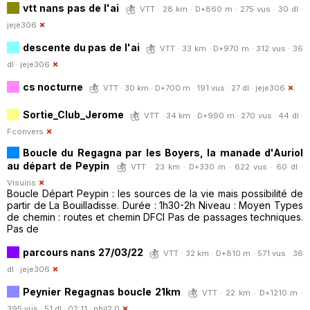
vtt nans pas de l'ai
VTT · 28 km · D+860 m · 275 vus · 30 dl ·
jeje306
descente du pas de l'ai
VTT · 33 km · D+970 m · 312 vus · 36
dl ·
jeje306
cs nocturne
VTT · 30 km · D+700 m · 191 vus · 27 dl ·
jeje306
Sortie_Club_Jerome
VTT · 34 km · D+990 m · 270 vus · 44 dl ·
Fconvers
Boucle du Regagna par les Boyers, la manade d'Auriol
au départ de Peypin
VTT · 23 km · D+330 m · 622 vus · 60 dl ·
Visuiris
Boucle Départ Peypin : les sources de la vie mais possibilité de
partir de La Bouilladisse. Durée : 1h30-2h Niveau : Moyen Types
de chemin : routes et chemin DFCI Pas de passages techniques.
Pas de
parcours nans 27/03/22
VTT · 32 km · D+810 m · 571 vus · 36
dl ·
jeje306
Peynier Regagnas boucle 21km
VTT · 22 km · D+1210 m ·
395 vus · 51 dl · 02:11 ·
phil2.0