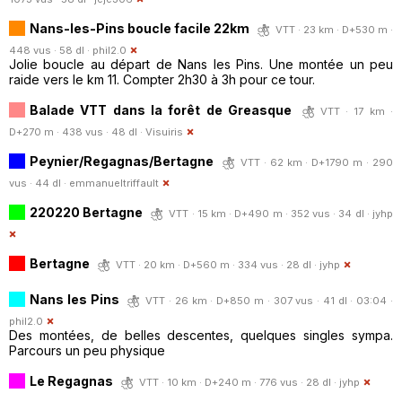
Nans-les-Pins boucle facile 22km
VTT · 23 km · D+530 m ·
448 vus · 58 dl ·
phil2.0
Jolie boucle au départ de Nans les Pins. Une montée un peu
raide vers le km 11. Compter 2h30 à 3h pour ce tour.
Balade VTT dans la forêt de Greasque
VTT · 17 km ·
D+270 m · 438 vus · 48 dl ·
Visuiris
Peynier/Regagnas/Bertagne
VTT · 62 km · D+1790 m · 290
vus · 44 dl ·
emmanueltriffault
220220 Bertagne
VTT · 15 km · D+490 m · 352 vus · 34 dl ·
jyhp
Bertagne
VTT · 20 km · D+560 m · 334 vus · 28 dl ·
jyhp
Nans les Pins
VTT · 26 km · D+850 m · 307 vus · 41 dl · 03:04 ·
phil2.0
Des montées, de belles descentes, quelques singles sympa.
Parcours un peu physique
Le Regagnas
VTT · 10 km · D+240 m · 776 vus · 28 dl ·
jyhp