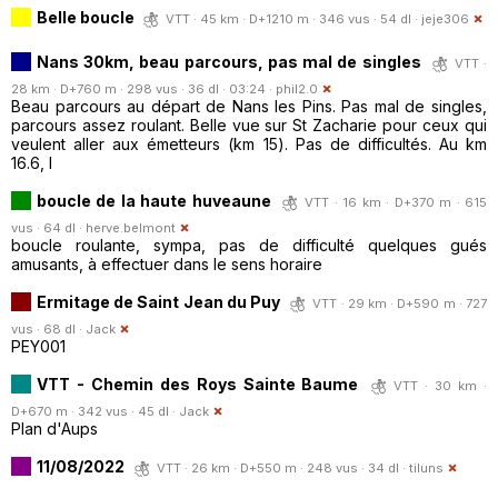
Belle boucle
VTT · 45 km · D+1210 m · 346 vus · 54 dl ·
jeje306
Nans 30km, beau parcours, pas mal de singles
VTT ·
28 km · D+760 m · 298 vus · 36 dl · 03:24 ·
phil2.0
Beau parcours au départ de Nans les Pins. Pas mal de singles,
parcours assez roulant. Belle vue sur St Zacharie pour ceux qui
veulent aller aux émetteurs (km 15). Pas de difficultés. Au km
16.6, l
boucle de la haute huveaune
VTT · 16 km · D+370 m · 615
vus · 64 dl ·
herve.belmont
boucle roulante, sympa, pas de difficulté quelques gués
amusants, à effectuer dans le sens horaire
Ermitage de Saint Jean du Puy
VTT · 29 km · D+590 m · 727
vus · 68 dl ·
Jack
PEY001
VTT - Chemin des Roys Sainte Baume
VTT · 30 km ·
D+670 m · 342 vus · 45 dl ·
Jack
Plan d'Aups
11/08/2022
VTT · 26 km · D+550 m · 248 vus · 34 dl ·
tiluns