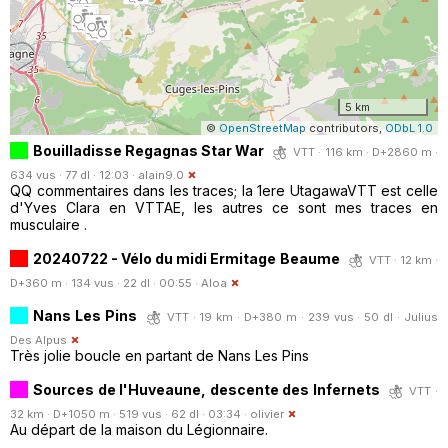
5 km
©
OpenStreetMap
contributors,
ODbL 1.0
Bouilladisse Regagnas Star War
VTT · 116 km · D+2860 m ·
634 vus · 77 dl · 12:03 ·
alain9.0
QQ commentaires dans les traces; la 1ere UtagawaVTT est celle
d'Yves Clara en VTTAE, les autres ce sont mes traces en
musculaire .
20240722 - Vélo du midi Ermitage Beaume
VTT · 12 km ·
D+360 m · 134 vus · 22 dl · 00:55 ·
Aloa
Nans Les Pins
VTT · 19 km · D+380 m · 239 vus · 50 dl ·
Julius
Des Alpus
Très jolie boucle en partant de Nans Les Pins
Sources de l'Huveaune, descente des Infernets
VTT ·
32 km · D+1050 m · 519 vus · 62 dl · 03:34 ·
olivier
Au départ de la maison du Légionnaire.