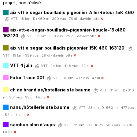
projet , non réalisé
aix vtt e segar bouilladis pigeonier AllerRetour 15K 460
VTT · 18 km · D+460 m · 390 vus · 76 dl ·
davidmotte
aix-vtt-e-segar-bouilladis-pigeonier-boucle-15k460-
163120
VTT · 15 km · 359 vus · 29 dl ·
davidmotte
aix vtt e segar bouilladis pigeonier 15K 460 163120
VTT · 15 km · 359 vus · 29 dl ·
davidmotte
VTT 4 juin
VTT · 24 km · 448 vus · 42 dl
Futur Trace 001
VTT · 36 km · 417 vus · 47 dl
ch de brandine/hotellerie ste baume
VTT · 31 km · D+610
m · 301 vus · 35 dl ·
tiluns
nans /hôtellerie ste baume
VTT · 23 km · D+560 m · 477 vus
· 54 dl ·
tiluns
sambuc plan d'aups
VTT · 25 km · D+510 m · 506 vus · 26 dl ·
tiluns