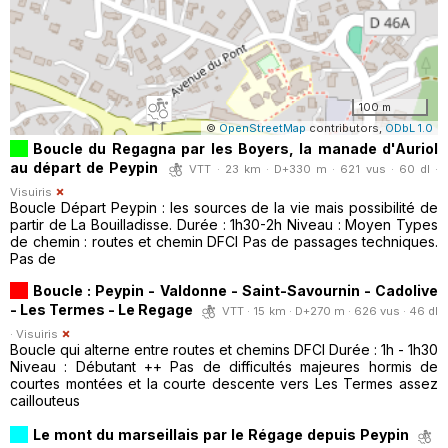
100 m
©
OpenStreetMap
contributors,
ODbL 1.0
Boucle du Regagna par les Boyers, la manade d'Auriol
au départ de Peypin
VTT · 23 km · D+330 m · 621 vus · 60 dl ·
Visuiris
Boucle Départ Peypin : les sources de la vie mais possibilité de
partir de La Bouilladisse. Durée : 1h30-2h Niveau : Moyen Types
de chemin : routes et chemin DFCI Pas de passages techniques.
Pas de
Boucle : Peypin - Valdonne - Saint-Savournin - Cadolive
- Les Termes - Le Regage
VTT · 15 km · D+270 m · 626 vus · 46 dl
·
Visuiris
Boucle qui alterne entre routes et chemins DFCI Durée : 1h - 1h30
Niveau : Débutant ++ Pas de difficultés majeures hormis de
courtes montées et la courte descente vers Les Termes assez
caillouteus
Le mont du marseillais par le Régage depuis Peypin