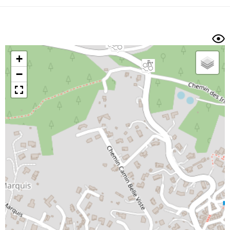
Dénivelé min/max
Auteur
Dossier
et
sous-dossiers
+
Trier par
−
Horodatage
Photos