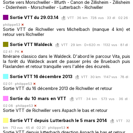
Sortie vers Morschwiller - Illfurth - Canon de Zillisheim - Zillisheim
- Didenheim - Morschwiller - Lutterbach - Richwiller
Sortie VTT du 29.03.14
VTT · 36 km · 728 vus · 33 dl · 02:26 ·
philippe53
Sortie VTT de Richwiller vers Michelbach (manque 4 km) et
retour vers Richwiller
Sortie VTT Waldeck
VTT · 29 km · D+620 m · 1132 vus · 81 dl ·
02:41 ·
PK
Itinéraire classico dans le Waldeck. D'abord le parcour Vita, puis
la forêt du Waldeck avant de passer près de Bruebach puis
Flaxlanden et retour tranquille vers l'allée des écureils.
Sortie VTT 16 décembre 2013
VTT · 30 km · 1147 vus · 78 dl ·
02:01 ·
philippe53
Sortie VTT du 16 décembre 2013 de Richwiller et retour
Sortie du 10 mars en VTT
VTT · 34 km · 573 vus · 36 dl ·
02:08 ·
philippe53
Sortie VTT de Richwiller vers Aspach le bas et retour
Sortie VTT depuis Lutterbach le 5 mars 2014
VTT · 32
km · 713 vus · 45 dl · 02:21 ·
philippe53
Sortie VTT depuis lutterbach direction Aspach le bas et retour