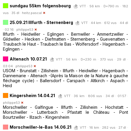
sundgau 55km folgensbourg
VTT · 56 km · D+790 m · 182
vus · 35 dl ·
heitz.pascal
25.09.21 Illfurth - Sternenberg
VTT · 44 km · 612 vus · 44 dl
· 02:16 ·
philippe53
Illfurth - Heidwiller - Eglingen - Bernwiller - Ammertzwiller -
Gildwiller - Hecken - Diefmatten - Sternenberg - Guevenatten -
Traubach le Haut - Traubach le Bas - Wolfersdorf - Hagenbach -
Eglingen -
Altenach 10.07.21
VTT · 56 km · D+230 m · 373 vus · 29 dl ·
03:04 ·
philippe53
USOM - Brunstatt - Zillisheim - Illfurth - Heidwiller - Hagenbach -
Dannemarie - Altenach -(Après la Maison de la Nature à gauche
fléchage cycle) - Ballersdorf - Carspach - Altkirch - Aspach -
Heid
Kingersheim 14.04.21
VTT · 36 km · 806 vus · 34 dl · 01:57 ·
philippe53
Morschwiller - Galfingue - Illfurth - Zillisheim - Hochstatt -
Morschwiller - Lutterbach - Pfastatt le Château - Pont
Bourtzwiller - Illzach - Kingersheim
Morschwiller-le-Bas 14.06.21
VTT · 16 km · 282 vus · 27 dl ·