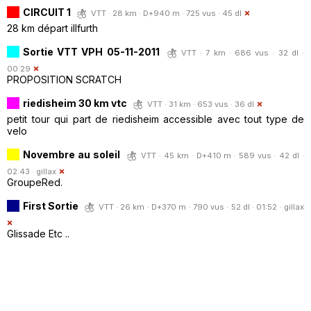
CIRCUIT 1
VTT · 28 km · D+940 m · 725 vus · 45 dl
28 km départ illfurth
Sortie VTT VPH 05-11-2011
VTT · 7 km · 686 vus · 32 dl ·
00:29
PROPOSITION SCRATCH
riedisheim 30 km vtc
VTT · 31 km · 653 vus · 36 dl
petit tour qui part de riedisheim accessible avec tout type de
velo
Novembre au soleil
VTT · 45 km · D+410 m · 589 vus · 42 dl ·
02:43 ·
gillax
GroupeRed.
First Sortie
VTT · 26 km · D+370 m · 790 vus · 52 dl · 01:52 ·
gillax
Glissade Etc ..