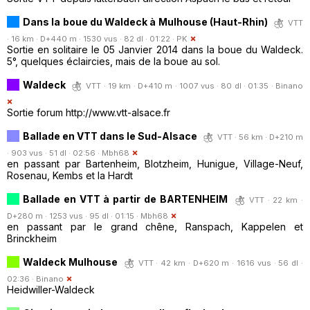
Dans la boue du Waldeck à Mulhouse (Haut-Rhin)
VTT
· 16 km · D+440 m · 1530 vus · 82 dl · 01:22 ·
PK
Sortie en solitaire le 05 Janvier 2014 dans la boue du Waldeck.
5°, quelques éclaircies, mais de la boue au sol.
Waldeck
VTT · 19 km · D+410 m · 1007 vus · 80 dl · 01:35 ·
Binano
Sortie forum http://www.vtt-alsace.fr
Ballade en VTT dans le Sud-Alsace
VTT · 56 km · D+210 m
· 903 vus · 51 dl · 02:56 ·
Mbh68
en passant par Bartenheim, Blotzheim, Hunigue, Village-Neuf,
Rosenau, Kembs et la Hardt
Ballade en VTT à partir de BARTENHEIM
VTT · 22 km ·
D+280 m · 1253 vus · 95 dl · 01:15 ·
Mbh68
en passant par le grand chêne, Ranspach, Kappelen et
Brinckheim
Waldeck Mulhouse
VTT · 42 km · D+620 m · 1616 vus · 56 dl ·
02:36 ·
Binano
Heidwiller-Waldeck