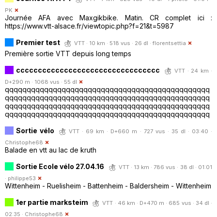
PK
Journée AFA avec Maxgikbike. Matin. CR complet ici :
https://www.vtt-alsace.fr/viewtopic.php?f=21&t=5987
Premier test
VTT · 10 km · 518 vus · 26 dl ·
florentsettia
Première sortie VTT depuis long temps
ccccccccccccccccccccccccccccccccc
VTT · 24 km ·
D+290 m · 1068 vus · 55 dl
qqqqqqqqqqqqqqqqqqqqqqqqqqqqqqqqqqqqqqqqqqqqqqq
qqqqqqqqqqqqqqqqqqqqqqqqqqqqqqqqqqqqqqqqqqqqqqq
qqqqqqqqqqqqqqqqqqqqqqqqqqqqqqqqqqqqqqqqqqqqqqq
qqqqqqqqqqqqqqqqqqqqqqqqqqqqqqqqqqqqqqqqqqqqqqq
Sortie vélo
VTT · 69 km · D+660 m · 727 vus · 35 dl · 03:40 ·
Christophe68
Balade en vtt au lac de kruth
Sortie Ecole vélo 27.04.16
VTT · 13 km · 786 vus · 38 dl · 01:01
·
philippe53
Wittenheim - Ruelisheim - Battenheim - Baldersheim - Wittenheim
1er partie marksteim
VTT · 46 km · D+470 m · 685 vus · 34 dl ·
02:35 ·
Christophe68