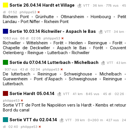
Sortie 26.04.14 Hardt et Village
VTT · 36 km · 778 vus · 45
dl · 01:52 ·
philippe53
Rixheim Pont - Grünhutte - Ottmarsheim - Hombourg - Petit
Landau - Port Niffer - Rixheim Pont
Sortie 10.03.14 Richwiller - Aspach le Bas
VTT · 34 km ·
1083 vus · 66 dl · 02:08 ·
philippe53
Richwiller - Wittelsheim - Forêt - Heiden - Reiningue - Forêt -
Chapelle de Deckwiller - Aspach le Bas - Forêt - Couvent
Oelenberg - Reingue - Lutterbach - Richwiller
Sortie du 07.04.14 Lutterbach - Michelbach
VTT · 43 km
· 937 vus · 43 dl · 02:34 ·
philippe53
De lutterbach - Reiningue - Schweighouse - Michelbach -
Guewenheim - Pont d'Aspach - Schweighouse - Reiningue -
Lutterbach.
Sortie Hardt 05.04.14
VTT · 41 km · 845 vus · 45 dl · 02:26 ·
philippe53
Sortie VTT de Pont Ile Napoléon vers la Hardt - Kembs et retour
Bord du canal
Sortie VTT du 02.04.14
VTT · 39 km · D+260 m · 427 vus · 24
dl · 02:40 ·
philippe53