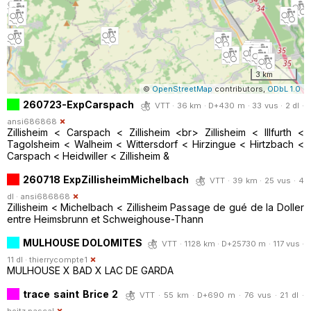
3 km
©
OpenStreetMap
contributors,
ODbL 1.0
260723-ExpCarspach
VTT · 36 km · D+430 m · 33 vus · 2 dl ·
ansi686868
Zillisheim < Carspach < Zillisheim <br> Zillisheim < Illfurth <
Tagolsheim < Walheim < Wittersdorf < Hirzingue < Hirtzbach <
Carspach < Heidwiller < Zillisheim &
260718 ExpZillisheimMichelbach
VTT · 39 km · 25 vus · 4
dl ·
ansi686868
Zillisheim < Michelbach < Zillisheim Passage de gué de la Doller
entre Heimsbrunn et Schweighouse-Thann
MULHOUSE DOLOMITES
VTT · 1128 km · D+25730 m · 117 vus ·
11 dl ·
thierrycompte1
MULHOUSE X BAD X LAC DE GARDA
trace saint Brice 2
VTT · 55 km · D+690 m · 76 vus · 21 dl ·
heitz.pascal