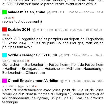
du VTT ! Petit tour dans le parcours vita avant d'aller vers la
balade mise en jambe
VTT · 21 km · D+250 m · 650 vus · 39 dl
· 01:25
reprise tout doucement ;)
Buxbike 2014
VTT · 44 km · D+890 m · 1403 vus · 149 dl · 02:08 ·
PK
Rando VTT organisé par les pompiers au départ de Tagolsheim
: Buxbike 2014. 15° Pas de pluie Sol sec Ciel gris, mais on ne
peut pas tout avoir.
Sortie Allemagne du 21.05.14
VTT · 53 km · 681 vus · 38 dl ·
02:49 ·
philippe53
Ottmarsheim - Bantzenheim - Fessenheim - Pont de Fessenheim
- Hartheim - Bremgarden - Heitersheim - Müllheim - Neuenburg -
Bantzenheim - Ottmarsheim
Circuit Entrainement Verbilim
VTT · 25 km · D+330 m · 1308
vus · 88 dl ·
hypanapold
Parcours d'entrainement avec jolies point de vue et de jolies
"coup de cul" dont la montée du Galgen :-) Permet de travailler
les changements de rythme, un peu de D . Pas de difficulté
technique