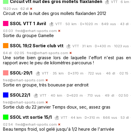
Circuit vtt nuit des gros mollets flaxlanden
VTT · 6 km ·
1523 vus · 62 dl
Circuit vtt de la nuit des gros mollets flaxlanden 2012
SSOL VTT 1 Avril
VTT · 50 km · D+1020 m · 849 vus · 43 dl ·
03:03 ·
fred@erhart-sports.com
Sortie du groupe Gamelle
SSOL 19/2 Sortie club vtt
VTT · 31 km · D+430 m · 1023 vus ·
64 dl · 02:05 ·
fred@erhart-sports.com
Une sortie bien grasse lors de laquelle l'effort n'est pas en
rapport avec le peu de kilomètres parcourus !
SSOL-29/1
VTT · 35 km · D+370 m · 722 vus · 46 dl · 02:15 ·
fred@erhart-sports.com
Sortie en groupe, très boueuse par endroit
SSOL22/1
VTT · 40 km · D+620 m · 713 vus · 49 dl · 02:50 ·
fred@erhart-sports.com
Sortie club du 22 janvier Temps doux, sec, assez gras
SSOL vtt sortie 15/1
VTT · 44 km · D+310 m · 866 vus · 53 dl ·
02:54 ·
fred@erhart-sports.com
Beau temps froid, sol gelé jusqu'à 1/2 heure de l'arrivée