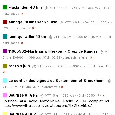
Flaxlanden 48 km
VTT · 44 km · D+510 m · 266 vus · 31 dl ·
heitz.pascal
sundgau 1Hunsbach 50km
VTT · 49 km · D+460 m · 236 vus
· 20 dl ·
heitz.pascal
luemqchwiller 48km
VTT · 48 km · D+500 m · 249 vus · 28 dl ·
heitz.pascal
11605502-Hartmanwilllerkopf - Croix de Ranger
VTT ·
51 km · D+980 m · 396 vus · 31 dl · 02:59 ·
claudepierre.julien
test vtt juin
VTT · 27 km · D+460 m · 366 vus · 36 dl ·
lionel1505
Le sentier des vignes de Bartenheim et Brinckheim
VTT · 7 km · 414 vus · 33 dl ·
florentsettia
Journée AFA P2
VTT · 5 km · 898 vus · 43 dl · 00:50 ·
PK
Journée AFA avec Maxgikbike. Partie 2. CR complet ici :
https://www.vtt-alsace.fr/viewtopic.php?f=21&t=5987
Journée AFA P1
VTT · 7 km · 829 vus · 40 dl · 1 photo · 01:04 ·