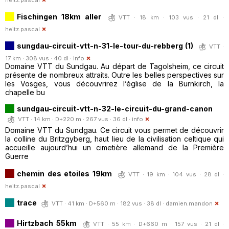
Fischingen 18km aller
VTT · 18 km · 103 vus · 21 dl ·
heitz.pascal
sungdau-circuit-vtt-n-31-le-tour-du-rebberg (1)
VTT ·
17 km · 308 vus · 40 dl ·
info
Domaine VTT du Sundgau. Au départ de Tagolsheim, ce circuit
présente de nombreux attraits. Outre les belles perspectives sur
les Vosges, vous découvrirez l’église de la Burnkirch, la
chapelle bu
sundgau-circuit-vtt-n-32-le-circuit-du-grand-canon
VTT · 14 km · D+220 m · 267 vus · 36 dl ·
info
Domaine VTT du Sundgau. Ce circuit vous permet de découvrir
la colline du Britzgyberg, haut lieu de la civilisation celtique qui
accueille aujourd’hui un cimetière allemand de la Première
Guerre
chemin des etoiles 19km
VTT · 19 km · 104 vus · 28 dl ·
heitz.pascal
trace
VTT · 41 km · D+560 m · 182 vus · 38 dl ·
damien.mandon
Hirtzbach 55km
VTT · 55 km · D+660 m · 157 vus · 21 dl ·