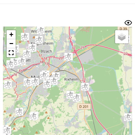
Dénivelé min/max
Auteur
Dossier
et
sous-dossiers
+
Trier par
−
Horodatage
Photos