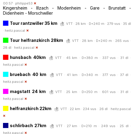
00:57 ·
philippe53
Kingersheim - Illzach - Modenheim - Gare - Brunstatt -
Didenheim - Morschwiller
Tour rantzwiller 35 km
VTT · 28 km · D+240 m · 279 vus · 35 dl
·
heitz.pascal
Tour helfranzkirch 28km
VTT · 28 km · D+240 m · 265 vus ·
28 dl ·
heitz.pascal
hunsbach 40km
VTT · 45 km · D+380 m · 337 vus · 31 dl ·
heitz.pascal
bruebach 40 km
VTT · 41 km · D+340 m · 377 vus · 37 dl ·
heitz.pascal
magstatt 24 km
VTT · 25 km · D+250 m · 601 vus · 31 dl ·
heitz.pascal
helfranzkirch 22km
VTT · 22 km · 234 vus · 26 dl ·
heitz.pascal
schlirbach 27km
VTT · 27 km · D+210 m · 249 vus · 25 dl ·
heitz.pascal