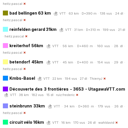
heitz.pascal
bad bellingen 63 km
VTT · 63 km · D+390 m · 138 vus · 24 dl ·
heitz.pascal
reinfelden gerard 31km
VTT · 31 km · D+310 m · 199 vus · 21 dl
·
heitz.pascal
kreiterhof 56km
VTT · 56 km · D+460 m · 160 vus · 28 dl ·
heitz.pascal
betendorf 45km
VTT · 45 km · D+400 m · 154 vus · 29 dl ·
heitz.pascal
Kmbs-Basel
VTT · 22 km · 194 vus · 27 dl ·
ThierryJ
Découverte des 3 frontières - 3653 - UtagawaVTT.com
VTT · 38 km · 182 vus · 15 dl ·
ruiz.frederic
steinbrunn 33km
VTT · 34 km · D+360 m · 179 vus · 26 dl ·
heitz.pascal
circuit vélo 16km
VTT · 16 km · 170 vus · 26 dl ·
wahldavid