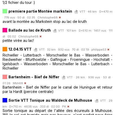
1/2 fichier du tour :)
premiere partie Montée markstein
VTT · 46 km · D+470 m
· 778 vus · 50 dl · 02:35 ·
Christophe68
avant la montée au Markstein stop au lac de kruth
Ballade au lac de Kruth
VTT · 101 km · D+510 m · 1451 vus · 111
dl · 05:02 ·
Christophe68
petite virée au lac!
12.04.15 VTT
VTT · 32 km · 932 vus · 70 dl · 02:19 ·
philippe53
Richwiller - Lutterbach - Morschwiller le Bas - Wasserboden -
Riedweiher - Illfurthoelzle - Galfingue - Froeningue - Hochstatt -
Igelsbach - Wasserboden - Morschwiller le Bas - Lutterbach -
Richwiller
Bartenheim - Bief de Niffer
VTT · 26 km · 936 vus · 53 dl ·
01:26 ·
Mbh68
Bartenheim - Bief de Niffer par le canal de Huningue et retour
par la Hardt (percée centrale)
Sortie VTT Tonique au Waldeck de Mulhouse
VTT · 29
km · D+710 m · 4638 vus · 333 dl · 02:00 ·
PK
Sortie tonique au départ de l'allée des écureuils à Mulhouse.
18°, le sol est humide mais pas boueux, c'est parfait pour faire