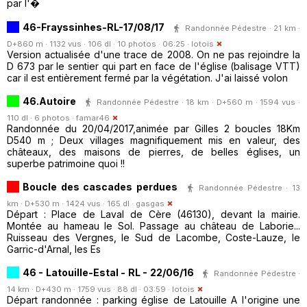
par l'�
46-Frayssinhes-RL-17/08/17
Randonnée Pédestre · 21 km ·
D+860 m · 1132 vus · 106 dl · 10 photos · 06:25 ·
lotois
Version actualisée d'une trace de 2008. On ne pas rejoindre la
D 673 par le sentier qui part en face de l'église (balisage VTT)
car il est entièrement fermé par la végétation. J'ai laissé volon
46.Autoire
Randonnée Pédestre · 18 km · D+560 m · 1594 vus ·
110 dl · 6 photos ·
famar46
Randonnée du 20/04/2017,animée par Gilles 2 boucles 18Km
D540 m ; Deux villages magnifiquement mis en valeur, des
châteaux, des maisons de pierres, de belles églises, un
superbe patrimoine quoi !!
Boucle des cascades perdues
Randonnée Pédestre · 13
km · D+530 m · 1424 vus · 165 dl ·
gasgas
Départ : Place de Laval de Cère (46130), devant la mairie.
Montée au hameau le Sol. Passage au château de Laborie...
Ruisseau des Vergnes, le Sud de Lacombe, Coste-Lauze, le
Garric-d'Arnal, les Es
46 - Latouille-Estal - RL - 22/06/16
Randonnée Pédestre ·
14 km · D+430 m · 1759 vus · 88 dl · 03:59 ·
lotois
Départ randonnée : parking église de Latouille A l'origine une