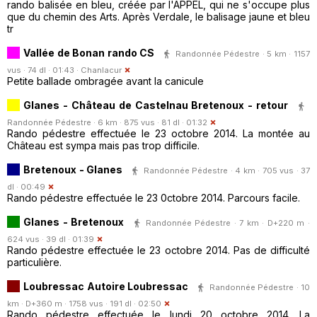
rando balisée en bleu, créée par l'APPEL, qui ne s'occupe plus
que du chemin des Arts. Après Verdale, le balisage jaune et bleu
tr
Vallée de Bonan rando CS
Randonnée Pédestre · 5 km · 1157
vus · 74 dl · 01:43 ·
Chanlacur
Petite ballade ombragée avant la canicule
Glanes - Château de Castelnau Bretenoux - retour
Randonnée Pédestre · 6 km · 875 vus · 81 dl · 01:32
Rando pédestre effectuée le 23 octobre 2014. La montée au
Château est sympa mais pas trop difficile.
Bretenoux - Glanes
Randonnée Pédestre · 4 km · 705 vus · 37
dl · 00:49
Rando pédestre effectuée le 23 0ctobre 2014. Parcours facile.
Glanes - Bretenoux
Randonnée Pédestre · 7 km · D+220 m ·
624 vus · 39 dl · 01:39
Rando pédestre effectuée le 23 octobre 2014. Pas de difficulté
particulière.
Loubressac Autoire Loubressac
Randonnée Pédestre · 10
km · D+360 m · 1758 vus · 191 dl · 02:50
Rando pédestre effectuée le lundi 20 octobre 2014. La