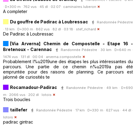
· D+300 m · 762 vus · 45 dl · 02:07 ·
caminaires.luberon
A completer
Du gouffre de Padirac à Loubressac
Randonnée Pédestre
· 13 km · D+300 m · 862 vus · 82 dl · 03:18 ·
stef_richard
De Padirac à Loubressac
[Via Arverna] Chemin de Compostelle - Etape 16 -
Bretenoux - Carennac
Randonnée Pédestre · 30 km · D+640 m ·
1474 vus · 131 dl · 00:04 ·
arverna.compostelle
Probablement l%u2019une des étapes les plus intéressantes du
parcours. Une partie de ce chemin n%u2019a pas été
empruntée pour des raisons de planning. Ce parcours est
jalonné de curiosités te
Rocamadour-Padirac
Randonnée Pédestre · 49 km · D+690
m · 2066 vus · 202 dl ·
lotois
Trois boucles
taillefer
Randonnée Pédestre · 17 km · D+330 m · 627 vus · 44 dl ·
lotois
padirac gintrac