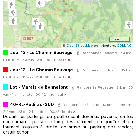
3 km
©
OpenStreetMap
contributors,
ODbL 1.0
Jour 13 - Le Chemin Sauvage
Randonnée Pédestre · 43 km ·
D+1010 m · 43 vus · 2 dl · 09:51 ·
Delta
Jour 12 - Le Chemin Sauvage
Randonnée Pédestre · 35 km ·
D+980 m · 35 vus · 2 dl · 08:36 ·
Delta
Lot - Marais de Bonnefont
Randonnée Pédestre · 2 km · 36
vus · 1 dl · 1 photo · 00:42 ·
thomdul
46-RL-Padirac-SUD
Randonnée Pédestre · 10 km · D+250 m ·
211 vus · 23 dl · 24 photos · 03:22 ·
lotois
Départ: les parkings du gouffre sont devenus payants, en les
contournant : passer le long des bâtiments du gouffre et en
tournant toujours à droite, on arrive au parking des randos,
gratuit et non