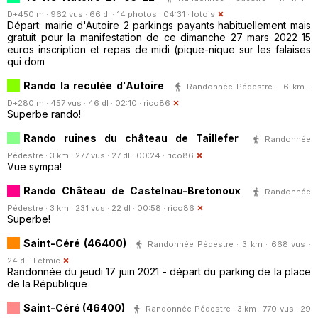
D+450 m · 962 vus · 66 dl · 14 photos · 04:31 ·
lotois
Départ: mairie d'Autoire 2 parkings payants habituellement mais
gratuit pour la manifestation de ce dimanche 27 mars 2022 15
euros inscription et repas de midi (pique-nique sur les falaises
qui dom
Rando la reculée d'Autoire
Randonnée Pédestre · 6 km ·
D+280 m · 457 vus · 46 dl · 02:10 ·
rico86
Superbe rando!
Rando ruines du château de Taillefer
Randonnée
Pédestre · 3 km · 277 vus · 27 dl · 00:24 ·
rico86
Vue sympa!
Rando Château de Castelnau-Bretonoux
Randonnée
Pédestre · 3 km · 231 vus · 22 dl · 00:58 ·
rico86
Superbe!
Saint-Céré (46400)
Randonnée Pédestre · 3 km · 668 vus ·
24 dl ·
Letmic
Randonnée du jeudi 17 juin 2021 - départ du parking de la place
de la République
Saint-Céré (46400)
Randonnée Pédestre · 3 km · 770 vus · 29