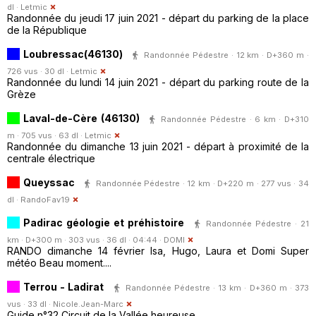
dl ·
Letmic
Randonnée du jeudi 17 juin 2021 - départ du parking de la place
de la République
Loubressac(46130)
Randonnée Pédestre · 12 km · D+360 m ·
726 vus · 30 dl ·
Letmic
Randonnée du lundi 14 juin 2021 - départ du parking route de la
Grèze
Laval-de-Cère (46130)
Randonnée Pédestre · 6 km · D+310
m · 705 vus · 63 dl ·
Letmic
Randonnée du dimanche 13 juin 2021 - départ à proximité de la
centrale électrique
Queyssac
Randonnée Pédestre · 12 km · D+220 m · 277 vus · 34
dl ·
RandoFav19
Padirac géologie et préhistoire
Randonnée Pédestre · 21
km · D+300 m · 303 vus · 36 dl · 04:44 ·
DOMI
RANDO dimanche 14 février Isa, Hugo, Laura et Domi Super
météo Beau moment....
Terrou - Ladirat
Randonnée Pédestre · 13 km · D+360 m · 373
vus · 33 dl ·
Nicole.Jean-Marc
Guide n°32 Circuit de la Vallée heureuse