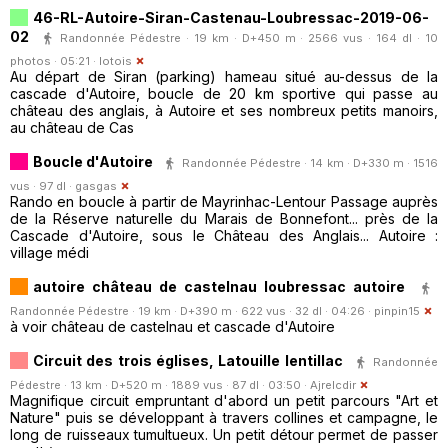
46-RL-Autoire-Siran-Castenau-Loubressac-2019-06-
02
Randonnée Pédestre · 19 km · D+450 m · 2566 vus · 164 dl · 10
photos · 05:21 ·
lotois
Au départ de Siran (parking) hameau situé au-dessus de la
cascade d'Autoire, boucle de 20 km sportive qui passe au
château des anglais, à Autoire et ses nombreux petits manoirs,
au château de Cas
Boucle d'Autoire
Randonnée Pédestre · 14 km · D+330 m · 1516
vus · 97 dl ·
gasgas
Rando en boucle à partir de Mayrinhac-Lentour Passage auprès
de la Réserve naturelle du Marais de Bonnefont... près de la
Cascade d'Autoire, sous le Château des Anglais... Autoire :
village médi
autoire château de castelnau loubressac autoire
Randonnée Pédestre · 19 km · D+390 m · 622 vus · 32 dl · 04:26 ·
pinpin15
à voir château de castelnau et cascade d'Autoire
Circuit des trois églises, Latouille lentillac
Randonnée
Pédestre · 13 km · D+520 m · 1889 vus · 87 dl · 03:50 ·
Ajrelcdir
Magnifique circuit empruntant d'abord un petit parcours "Art et
Nature" puis se développant à travers collines et campagne, le
long de ruisseaux tumultueux. Un petit détour permet de passer