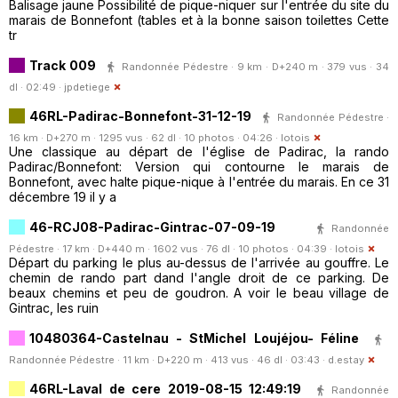
Balisage jaune Possibilité de pique-niquer sur l'entrée du site du
marais de Bonnefont (tables et à la bonne saison toilettes Cette
tr
Track 009
Randonnée Pédestre · 9 km · D+240 m · 379 vus · 34
dl · 02:49 ·
jpdetiege
46RL-Padirac-Bonnefont-31-12-19
Randonnée Pédestre ·
16 km · D+270 m · 1295 vus · 62 dl · 10 photos · 04:26 ·
lotois
Une classique au départ de l'église de Padirac, la rando
Padirac/Bonnefont: Version qui contourne le marais de
Bonnefont, avec halte pique-nique à l'entrée du marais. En ce 31
décembre 19 il y a
46-RCJ08-Padirac-Gintrac-07-09-19
Randonnée
Pédestre · 17 km · D+440 m · 1602 vus · 76 dl · 10 photos · 04:39 ·
lotois
Départ du parking le plus au-dessus de l'arrivée au gouffre. Le
chemin de rando part dand l'angle droit de ce parking. De
beaux chemins et peu de goudron. A voir le beau village de
Gintrac, les ruin
10480364-Castelnau - StMichel Loujéjou- Féline
Randonnée Pédestre · 11 km · D+220 m · 413 vus · 46 dl · 03:43 ·
d.estay
46RL-Laval de cere 2019-08-15 12:49:19
Randonnée