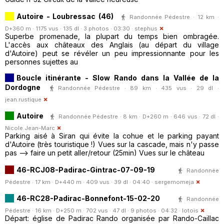
Autoire - Loubressac (46)
Randonnée Pédestre · 12 km ·
D+360 m · 1175 vus · 135 dl · 3 photos · 03:30 ·
stephus
Superbe promenade, la plupart du temps bien ombragée.
L'accès aux châteaux des Anglais (au départ du village
d'Autoire) peut se révéler un peu impressionnante pour les
personnes sujettes au
Boucle itinérante - Slow Rando dans la Vallée de la
Dordogne
Randonnée Pédestre · 89 km · 435 vus · 29 dl ·
jean.rustique
Autoire
Randonnée Pédestre · 8 km · D+260 m · 646 vus · 72 dl ·
Nicole.Jean-Marc
Parking aisé à Siran qui évite la cohue et le parking payant
d'Autoire (très touristique !) Vues sur la cascade, mais n'y passe
pas --> faire un petit aller/retour (25min) Vues sur le château
46-RCJ08-Padirac-Gintrac-07-09-19
Randonnée
Pédestre · 17 km · D+440 m · 409 vus · 39 dl · 04:40 ·
sergemomeja
46-RC28-Padirac-Bonnefont-15-02-20
Randonnée
Pédestre · 16 km · D+250 m · 702 vus · 47 dl · 9 photos · 04:32 ·
lotois
Départ: église de Padirac Rando organisée par Rando-Caillac