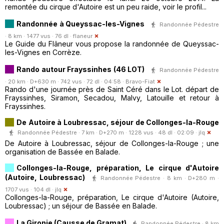
remontée du cirque d'Autoire est un peu raide, voir le profil...
Randonnée à Queyssac-les-Vignes
Randonnée Pédestre
· 8 km · 1477 vus · 76 dl ·
flaneur
Le Guide du Flâneur vous propose la randonnée de Queyssac-
les-Vignes en Corrèze.
Rando autour Frayssinhes (46 LOT)
Randonnée Pédestre
· 20 km · D+630 m · 742 vus · 72 dl · 04:58 ·
Bravo-Fiat
Rando d'une journée près de Saint Céré dans le Lot. départ de
Frayssinhes, Siramon, Secadou, Malvy, Latouille et retour à
Frayssinhes.
De Autoire à Loubressac, séjour de Collonges-la-Rouge
Randonnée Pédestre · 7 km · D+270 m · 1228 vus · 48 dl · 02:09 ·
jlq
De Autoire à Loubressac, séjour de Collonges-la-Rouge ; une
organisation de Bassée en Balade.
Collonges-la-Rouge, préparation, Le cirque d'Autoire
(Autoire, Loubressac)
Randonnée Pédestre · 8 km · D+280 m ·
1707 vus · 104 dl ·
jlq
Collonges-la-Rouge, préparation, Le cirque d'Autoire (Autoire,
Loubressac) ; un séjour de Bassée en Balade.
La Gironie (Causse de Gramat)
Randonnée Pédestre · 8 km