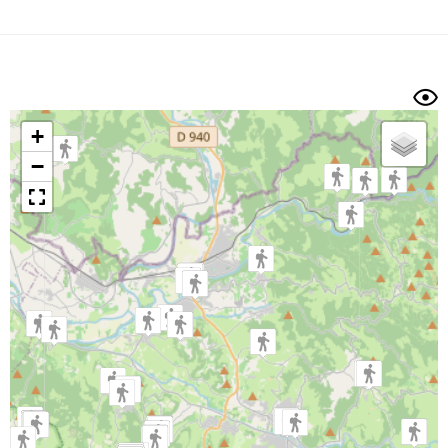
Dénivelé min/max
Auteur
Dossier
et
sous-dossiers
+
Trier par
−
Horodatage
Photos