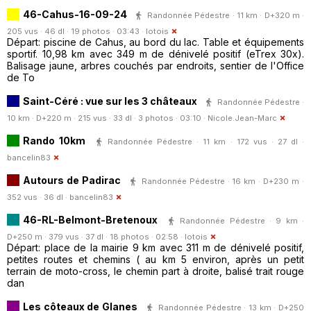
46-Cahus-16-09-24
Randonnée Pédestre · 11 km · D+320 m ·
205 vus · 46 dl · 19 photos · 03:43 ·
lotois
Départ: piscine de Cahus, au bord du lac. Table et équipements
sportif. 10,98 km avec 349 m de dénivelé positif (eTrex 30x).
Balisage jaune, arbres couchés par endroits, sentier de l'Office
de To
Saint-Céré : vue sur les 3 châteaux
Randonnée Pédestre ·
10 km · D+220 m · 215 vus · 33 dl · 3 photos · 03:10 ·
Nicole.Jean-Marc
Rando 10km
Randonnée Pédestre · 11 km · 172 vus · 27 dl ·
bancelin83
Autours de Padirac
Randonnée Pédestre · 16 km · D+230 m ·
352 vus · 36 dl ·
bancelin83
46-RL-Belmont-Bretenoux
Randonnée Pédestre · 9 km ·
D+250 m · 379 vus · 37 dl · 18 photos · 02:58 ·
lotois
Départ: place de la mairie 9 km avec 311 m de dénivelé positif,
petites routes et chemins ( au km 5 environ, après un petit
terrain de moto-cross, le chemin part à droite, balisé trait rouge
dan
Les côteaux de Glanes
Randonnée Pédestre · 13 km · D+250