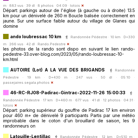
m · 883 vus · 39 dl · 8 photos · 04:09 ·
lotois
Départ: parkings autour de l'église (à gauche ou à droite) 13.5
km pour un dénivelé de 260 m Boucle balisée correctement en
jaune. Sur une surface faible autour du village de Glanes qui
domine
ando loubressac 10 km
Randonnée Pédestre · 10 km · D+330
m · 266 vus · 42 dl ·
Rando.Pedestre
les photos de la rando sont dispo en suivant le lien rando-
pedestre-33.over-blog.com/2023/05/rando-loubressac-10-
km.html
AUTOIRE (Lot) A LA VUE DES BRIGANDS
Randonnée
Pédestre · 19 km · D+430 m · 247 vus · 50 dl · 05:10 ·
passejaires.segala.photos
46-RC-RJ08-Padirac-Gintrac-2022-11-26 15:00:33
Randonnée Pédestre · 17 km · D+460 m · 677 vus · 41 dl · 12 photos · 04:31 ·
lotois
Départ: parking supérieur du gouffre de Padirac 17 km environ
pour 460 m+ de dénivelé 9 participants Partis par une météo
improbable dans le coton d'un brouillard de saison, les 9
randonneurs on
Latouille-Lentillac
Randonnée Pédestre · 12 km · D+510 m ·