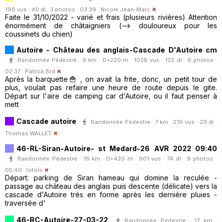
196 vus · 40 dl · 3 photos · 03:39 ·
Nicole.Jean-Marc
Faite le 31/10/2022 - varié et frais (plusieurs rivières) Attention
énormément de châtaigniers (--> douloureux pour les
coussinets du chien)
Autoire - Château des anglais-Cascade D'Autoire cm
Randonnée Pédestre · 9 km · D+220 m · 1028 vus · 122 dl · 6 photos ·
02:37 ·
Patrick.Brd
Après la barquette🍟 , on avait la frite, donc, un petit tour de
plus, voulait pas refaire une heure de route depuis le gite.
Départ sur l'aire de camping car d'Autoire, ou il faut penser à
mett
Cascade autoire
Randonnée Pédestre · 7 km · 219 vus · 29 dl ·
Thomas WALLET
46-RL-Siran-Autoire- st Medard-26 AVR 2022 09:40
Randonnée Pédestre · 16 km · D+420 m · 901 vus · 74 dl · 9 photos ·
05:40 ·
lotois
Départ: parking de Siran hameau qui domine la reculée -
passage au château des anglais puis descente (délicate) vers la
cascade d'Autoire très en forme après les dernière pluies -
traversée d'
46-RC-Autoire-27-03-22
Randonnée Pédestre · 17 km ·