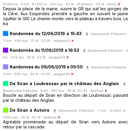
Pédestre · 11 km · D+430 m · 744 vus · 44 dl · 10 photos · 03:12 ·
lotois
Depuis la place de la mairie, suivre le GR qui suit les gorges de
la Cére. Aux Esquirotes prendre à gauche en suivant le jaune
(quitter le GR) Le chemin monte vers le plateau à travers bois. Le
ba
Randonnée du 12/06/2019 à 15:43
Randonnée Pédestre ·
11 km · 446 vus · 37 dl · 03:05 ·
ratagas42
Randonnée du 11/06/2019 à 16:52
Randonnée Pédestre · 4
km · 434 vus · 33 dl · 01:16 ·
ratagas42
Randonnée du 09/06/2019 à 09:50
Randonnée Pédestre ·
11 km · 503 vus · 34 dl · 02:55 ·
ratagas42
De Siran à Loubressac par le château des Anglais
Randonnée Pédestre · 8 km · 997 vus · 39 dl · 02:45 ·
Ajrelcdir
Boucle au départ de Siran en direction de Loubressac passant
par le château des Anglais
De Siran à Autoire
Randonnée Pédestre · 7 km · D+260 m ·
1494 vus · 45 dl · 02:14 ·
Ajrelcdir
Agréable promenade au départ de Siran vers Autoire avec
retour par la cascade.