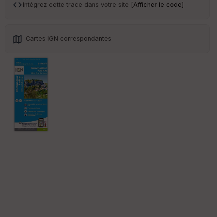
an
Intégrez cette trace dans votre site [
Afficher le code
]
sp
ar
en
ce
Cartes IGN correspondantes
Po
int
illé
s
S
e
n
s
St
re
et
Vi
e
w