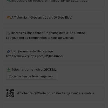
ar
Impossible de récupérer l'indice IBP de cette trace
t
ar
Afficher la météo au départ (Météo Blue)
ri
v
é
e
Itinéraires Randonnée Pédestre autour de
Gintrac
·
Les plus belles randonnées autour de Gintrac
C
ou
le
URL permanente de la page
ur
https://www.visugpx.com/JPj1O5Bm5p
Télécharger le fichier
GPX
KML
Ep
ai
ss
eu
r
Afficher le QRCode pour téléchargement sur mobile
Tr