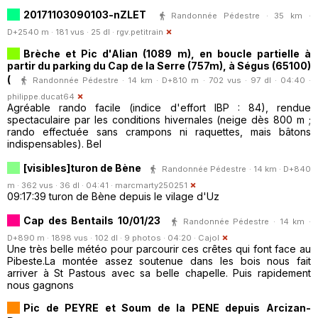
20171103090103-nZLET
Randonnée Pédestre · 35 km ·
D+2540 m · 181 vus · 25 dl ·
rgv.petitrain
Brèche et Pic d'Alian (1089 m), en boucle partielle à
partir du parking du Cap de la Serre (757m), à Ségus (65100)
(
Randonnée Pédestre · 14 km · D+810 m · 702 vus · 97 dl · 04:40 ·
philippe.ducat64
Agréable rando facile (indice d'effort IBP : 84), rendue
spectaculaire par les conditions hivernales (neige dès 800 m ;
rando effectuée sans crampons ni raquettes, mais bâtons
indispensables). Bel
[visibles]turon de Bène
Randonnée Pédestre · 14 km · D+840
m · 362 vus · 36 dl · 04:41 ·
marcmarty250251
09:17:39 turon de Bène depuis le vilage d'Uz
Cap des Bentails 10/01/23
Randonnée Pédestre · 14 km ·
D+890 m · 1898 vus · 102 dl · 9 photos · 04:20 ·
Cajol
Une très belle météo pour parcourir ces crêtes qui font face au
Pibeste.La montée assez soutenue dans les bois nous fait
arriver à St Pastous avec sa belle chapelle. Puis rapidement
nous gagnons
Pic de PEYRE et Soum de la PENE depuis Arcizan-