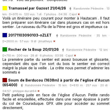
Tramassel par Gazost 21/04/26
Randonnée Pédestre · 13
km · D+970 m · 120 vus · 1 dl · 7 photos · 04:36 ·
Cajol
Voilà un itinéraire peu courant pour monter à Hautacam . Il faut
bien préparer son itinéraire car dans plusieurs cas on est hors
sentier . Le ruisseau du Pla de la Pène est gros et impétueux ca
20171103090103-nZLET
Randonnée Pédestre · 35 km ·
D+2600 m · 57 vus · 9 dl ·
jlmatheys
Rocher de la Boup 20/01/26
Randonnée Pédestre · 12 km ·
D+710 m · 200 vus · 28 dl · 6 photos · 03:58 ·
Cajol
La première partie du sentier est assez boueuse et glissante,
cependant dès que l'on sort du bois le sentier est correct
malgré la pluie de la veille . La crête nous permet d'admirer les
sommets e
Soum de Berducou (1638m) à partir de l'église d'Aucun
(65400)
Randonnée Pédestre · 15 km · D+810 m · 257 vus · 20 dl ·
04:57 ·
philippe.ducat64
Petit parking juste en face de l'église d'Aucun. Petite rando
facile et ensoleillée, effectuée dans une neige épaisse à partir
du col de Couraduque. GPX utile pour accéder au sommet
directement,