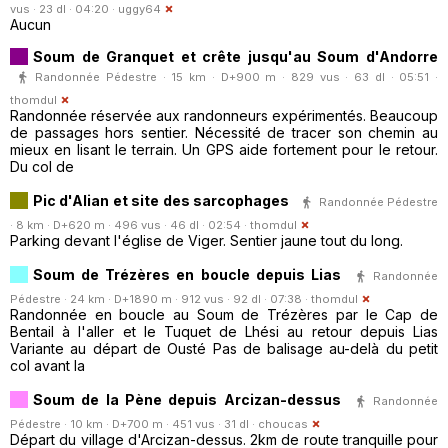
vus · 23 dl · 04:20 ·
uggy64
Aucun
Soum de Granquet et crête jusqu'au Soum d'Andorre
Randonnée Pédestre · 15 km · D+900 m · 829 vus · 63 dl · 05:51 ·
thomdul
Randonnée réservée aux randonneurs expérimentés. Beaucoup
de passages hors sentier. Nécessité de tracer son chemin au
mieux en lisant le terrain. Un GPS aide fortement pour le retour.
Du col de
Pic d'Alian et site des sarcophages
Randonnée Pédestre
· 8 km · D+620 m · 496 vus · 46 dl · 02:54 ·
thomdul
Parking devant l'église de Viger. Sentier jaune tout du long.
Soum de Trézères en boucle depuis Lias
Randonnée
Pédestre · 24 km · D+1890 m · 912 vus · 92 dl · 07:38 ·
thomdul
Randonnée en boucle au Soum de Trézères par le Cap de
Bentail à l'aller et le Tuquet de Lhési au retour depuis Lias
Variante au départ de Ousté Pas de balisage au-delà du petit
col avant la
Soum de la Pène depuis Arcizan-dessus
Randonnée
Pédestre · 10 km · D+700 m · 451 vus · 31 dl ·
choucas
Départ du village d'Arcizan-dessus. 2km de route tranquille pour