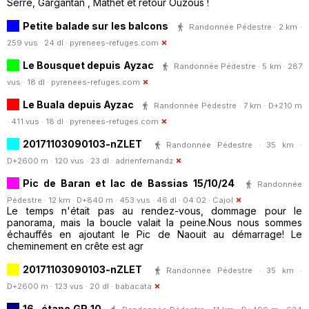
Serre, Gargantan , Mathet et retour Ouzous !
Petite balade sur les balcons
Randonnée Pédestre · 2 km ·
259 vus · 24 dl ·
pyrenees-refuges.com
Le Bousquet depuis Ayzac
Randonnée Pédestre · 5 km · 287
vus · 18 dl ·
pyrenees-refuges.com
Le Buala depuis Ayzac
Randonnée Pédestre · 7 km · D+210 m
· 411 vus · 18 dl ·
pyrenees-refuges.com
20171103090103-nZLET
Randonnée Pédestre · 35 km ·
D+2600 m · 120 vus · 23 dl ·
adrienfernandz
Pic de Baran et lac de Bassias 15/10/24
Randonnée
Pédestre · 12 km · D+840 m · 453 vus · 46 dl · 04:02 ·
Cajol
Le temps n'était pas au rendez-vous, dommage pour le
panorama, mais la boucle valait la peine.Nous nous sommes
échauffés en ajoutant le Pic de Naouit au démarrage! Le
cheminement en crête est agr
20171103090103-nZLET
Randonnée Pédestre · 35 km ·
D+2600 m · 123 vus · 20 dl ·
babacata
16- étape GR 10