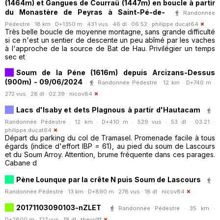
(1464m) et Gangues de Courraü (1447m) en boucle à partir
du Monastère de Peyras à Saint-Pé-de-
Randonnée
Pédestre · 18 km · D+1350 m · 431 vus · 46 dl · 06:52 ·
philippe.ducat64
Très belle boucle de moyenne montagne, sans grande difficulté
si ce n'est un sentier de descente un peu abîmé par les vaches
à l'approche de la source de Bat de Hau. Privilégier un temps
sec et
Soum de la Péne (1616m) depuis Arcizans-Dessus
(900m) - 09/06/2024
Randonnée Pédestre · 12 km · D+740 m ·
272 vus · 28 dl · 02:39 ·
nicov84
Lacs d'Isaby et dets Plagnous à partir d'Hautacam
Randonnée Pédestre · 12 km · D+410 m · 529 vus · 53 dl · 03:21 ·
philippe.ducat64
Départ du parking du col de Tramasel. Promenade facile à tous
égards (indice d'effort IBP = 61), au pied du soum de Lascours
et du Soum Arroy. Attention, brume fréquente dans ces parages.
Cabane d
Pène Lounque par la crête N puis Soum de Lascours
Randonnée Pédestre · 13 km · D+890 m · 278 vus · 18 dl ·
nicov84
20171103090103-nZLET
Randonnée Pédestre · 35 km ·
D+2600 m · 127 vus · 18 dl ·
thevolff