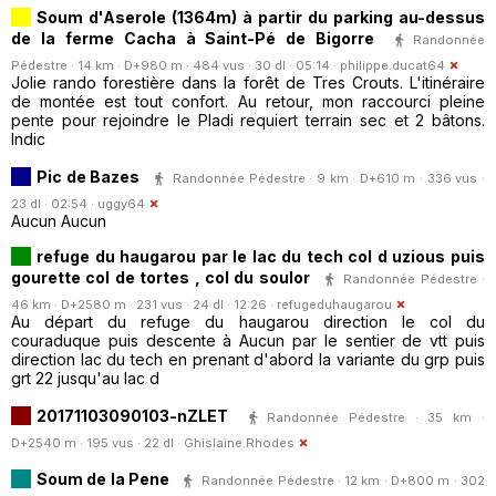
Soum d'Aserole (1364m) à partir du parking au-dessus
de la ferme Cacha à Saint-Pé de Bigorre
Randonnée
Pédestre · 14 km · D+980 m · 484 vus · 30 dl · 05:14 ·
philippe.ducat64
Jolie rando forestière dans la forêt de Tres Crouts. L'itinéraire
de montée est tout confort. Au retour, mon raccourci pleine
pente pour rejoindre le Pladi requiert terrain sec et 2 bâtons.
Indic
Pic de Bazes
Randonnée Pédestre · 9 km · D+610 m · 336 vus ·
23 dl · 02:54 ·
uggy64
Aucun Aucun
refuge du haugarou par le lac du tech col d uzious puis
gourette col de tortes , col du soulor
Randonnée Pédestre ·
46 km · D+2580 m · 231 vus · 24 dl · 12:26 ·
refugeduhaugarou
Au départ du refuge du haugarou direction le col du
couraduque puis descente à Aucun par le sentier de vtt puis
direction lac du tech en prenant d'abord la variante du grp puis
grt 22 jusqu'au lac d
20171103090103-nZLET
Randonnée Pédestre · 35 km ·
D+2540 m · 195 vus · 22 dl ·
Ghislaine.Rhodes
Soum de la Pene
Randonnée Pédestre · 12 km · D+800 m · 302