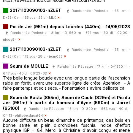
https://www.o2rando.com/soum-de-lascours-2485m
20171103090103-nZLET
Randonnée Pédestre · 35 km ·
D+2540 m · 155 vus · 22 dl ·
MLX
Pic de Jer (951m) depuis Lourdes (440m) - 14/05/2023
Randonnée Pédestre · 8 km · D+560 m · 374 vus · 30 dl · 02:00 ·
nicov84
20171103090103-nZLET
Randonnée Pédestre · 35 km ·
D+2540 m · 172 vus · 28 dl ·
jean035
Soum de MOULLE
Randonnée Pédestre · 17 km · D+1320 m ·
647 vus · 40 dl · 06:23 ·
3D
Très belle longue boucle avec une longue partie de l'ascension
raide en forêt, avant une superbe ligne de crête. Attention : - A
faire par temps et sols secs. - l'orientation s'avère délicate ca
Soum de Basta (855m), Soum de Caubi (829m) et Pic du
Jer (951m) à partir du hameau d'Ayné (590m) à Jarret
(65100)
Randonnée Pédestre · 15 km · D+820 m · 563 vus · 40 dl ·
04:13 ·
philippe.ducat64
Aucune difficulté un beau dimanche de printemps, des buis en
bonne santé et plein d'orchidées fuschia. Indice d'effort
physique IBP = 84. Merci à Christine d'avoir conçu et mené