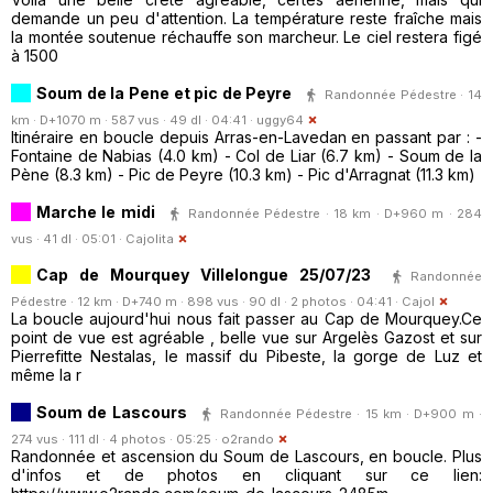
demande un peu d'attention. La température reste fraîche mais
la montée soutenue réchauffe son marcheur. Le ciel restera figé
à 1500
Soum de la Pene et pic de Peyre
Randonnée Pédestre · 14
km · D+1070 m · 587 vus · 49 dl · 04:41 ·
uggy64
Itinéraire en boucle depuis Arras-en-Lavedan en passant par : -
Fontaine de Nabias (4.0 km) - Col de Liar (6.7 km) - Soum de la
Pène (8.3 km) - Pic de Peyre (10.3 km) - Pic d'Arragnat (11.3 km)
Marche le midi
Randonnée Pédestre · 18 km · D+960 m · 284
vus · 41 dl · 05:01 ·
Cajolita
Cap de Mourquey Villelongue 25/07/23
Randonnée
Pédestre · 12 km · D+740 m · 898 vus · 90 dl · 2 photos · 04:41 ·
Cajol
La boucle aujourd'hui nous fait passer au Cap de Mourquey.Ce
point de vue est agréable , belle vue sur Argelès Gazost et sur
Pierrefitte Nestalas, le massif du Pibeste, la gorge de Luz et
même la r
Soum de Lascours
Randonnée Pédestre · 15 km · D+900 m ·
274 vus · 111 dl · 4 photos · 05:25 ·
o2rando
Randonnée et ascension du Soum de Lascours, en boucle. Plus
d'infos et de photos en cliquant sur ce lien: