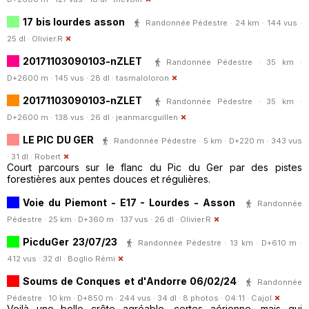
17 bis lourdes asson
Randonnée Pédestre · 24 km · 144 vus ·
25 dl ·
Olivier.R
20171103090103-nZLET
Randonnée Pédestre · 35 km ·
D+2600 m · 145 vus · 28 dl ·
tasmaloloron
20171103090103-nZLET
Randonnée Pédestre · 35 km ·
D+2600 m · 138 vus · 26 dl ·
jeanmarcguillen
LE PIC DU GER
Randonnée Pédestre · 5 km · D+220 m · 343 vus
· 31 dl ·
Robert
Court parcours sur le flanc du Pic du Ger par des pistes
forestières aux pentes douces et régulières.
Voie du Piemont - E17 - Lourdes - Asson
Randonnée
Pédestre · 25 km · D+360 m · 137 vus · 26 dl ·
Olivier.R
PicduGer 23/07/23
Randonnée Pédestre · 13 km · D+610 m ·
412 vus · 32 dl ·
Boglio Rémi
Soums de Conques et d'Andorre 06/02/24
Randonnée
Pédestre · 10 km · D+850 m · 244 vus · 34 dl · 8 photos · 04:11 ·
Cajol
Voilà une belle crête agréable, certes aérienne, mais qui