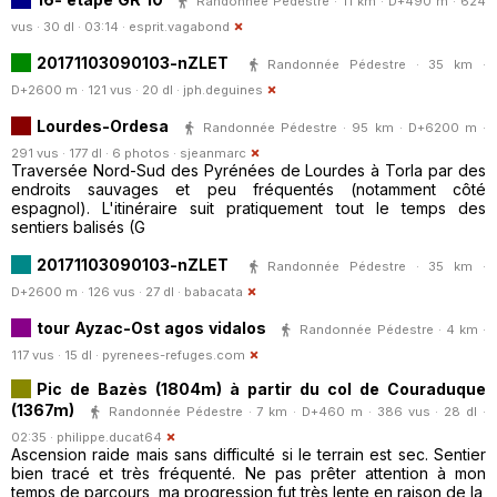
Randonnée Pédestre · 11 km · D+490 m · 624
vus · 30 dl · 03:14 ·
esprit.vagabond
20171103090103-nZLET
Randonnée Pédestre · 35 km ·
D+2600 m · 121 vus · 20 dl ·
jph.deguines
Lourdes-Ordesa
Randonnée Pédestre · 95 km · D+6200 m ·
291 vus · 177 dl · 6 photos ·
sjeanmarc
Traversée Nord-Sud des Pyrénées de Lourdes à Torla par des
endroits sauvages et peu fréquentés (notamment côté
espagnol). L'itinéraire suit pratiquement tout le temps des
sentiers balisés (G
20171103090103-nZLET
Randonnée Pédestre · 35 km ·
D+2600 m · 126 vus · 27 dl ·
babacata
tour Ayzac-Ost agos vidalos
Randonnée Pédestre · 4 km ·
117 vus · 15 dl ·
pyrenees-refuges.com
Pic de Bazès (1804m) à partir du col de Couraduque
(1367m)
Randonnée Pédestre · 7 km · D+460 m · 386 vus · 28 dl ·
02:35 ·
philippe.ducat64
Ascension raide mais sans difficulté si le terrain est sec. Sentier
bien tracé et très fréquenté. Ne pas prêter attention à mon
temps de parcours, ma progression fut très lente en raison de la