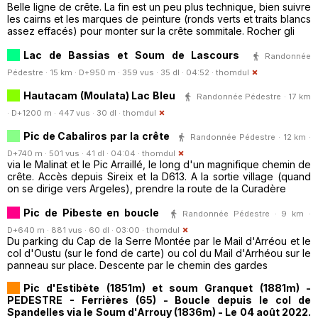
Belle ligne de crête. La fin est un peu plus technique, bien suivre
les cairns et les marques de peinture (ronds verts et traits blancs
assez effacés) pour monter sur la crête sommitale. Rocher gli
Lac de Bassias et Soum de Lascours
Randonnée
Pédestre · 15 km · D+950 m · 359 vus · 35 dl · 04:52 ·
thomdul
Hautacam (Moulata) Lac Bleu
Randonnée Pédestre · 17 km
· D+1200 m · 447 vus · 30 dl ·
thomdul
Pic de Cabaliros par la crête
Randonnée Pédestre · 12 km ·
D+740 m · 501 vus · 41 dl · 04:04 ·
thomdul
via le Malinat et le Pic Arraillé, le long d'un magnifique chemin de
crête. Accès depuis Sireix et la D613. A la sortie village (quand
on se dirige vers Argeles), prendre la route de la Curadère
Pic de Pibeste en boucle
Randonnée Pédestre · 9 km ·
D+640 m · 881 vus · 60 dl · 03:00 ·
thomdul
Du parking du Cap de la Serre Montée par le Mail d'Arréou et le
col d'Oustu (sur le fond de carte) ou col du Mail d'Arrhéou sur le
panneau sur place. Descente par le chemin des gardes
Pic d'Estibète (1851m) et soum Granquet (1881m) -
PEDESTRE - Ferrières (65) - Boucle depuis le col de
Spandelles via le Soum d'Arrouy (1836m) - Le 04 août 2022.