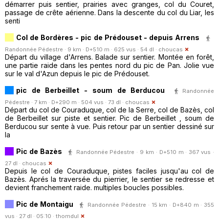
démarrer puis sentier, prairies avec granges, col du Couret,
passage de crête aérienne. Dans la descente du col du Liar, les
senti
Col de Bordères - pic de Prédouset - depuis Arrens
Randonnée Pédestre · 9 km · D+510 m · 625 vus · 54 dl ·
choucas
Départ du village d'Arrens. Balade sur sentier. Montée en forêt,
une partie raide dans les pentes nord du pic de Pan. Jolie vue
sur le val d'Azun depuis le pic de Prédouset.
pic de Berbeillet - soum de Berducou
Randonnée
Pédestre · 7 km · D+290 m · 504 vus · 73 dl ·
choucas
Départ du col de Couraduque, col de la Serre, col de Bazès, col
de Berbeillet sur piste et sentier. Pic de Berbeillet , soum de
Berducou sur sente à vue. Puis retour par un sentier dessiné sur
la
Pic de Bazès
Randonnée Pédestre · 9 km · D+510 m · 367 vus ·
27 dl ·
choucas
Depuis le col de Couraduque, pistes faciles jusqu'au col de
Bazès. Aprés la traversée du pierrier, le sentier se redresse et
devient franchement raide. multiples boucles possibles.
Pic de Montaigu
Randonnée Pédestre · 15 km · D+840 m · 355
vus · 27 dl · 05:10 ·
thomdul