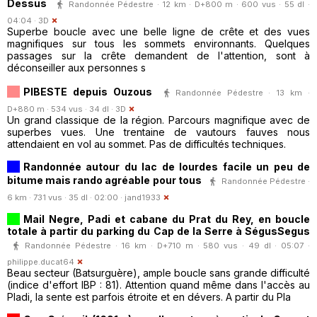
Dessus
Randonnée Pédestre · 12 km · D+800 m · 600 vus · 55 dl ·
04:04 ·
3D
Superbe boucle avec une belle ligne de crête et des vues
magnifiques sur tous les sommets environnants. Quelques
passages sur la crête demandent de l'attention, sont à
déconseiller aux personnes s
PIBESTE depuis Ouzous
Randonnée Pédestre · 13 km ·
D+880 m · 534 vus · 34 dl ·
3D
Un grand classique de la région. Parcours magnifique avec de
superbes vues. Une trentaine de vautours fauves nous
attendaient en vol au sommet. Pas de difficultés techniques.
Randonnée autour du lac de lourdes facile un peu de
bitume mais rando agréable pour tous
Randonnée Pédestre ·
6 km · 731 vus · 35 dl · 02:00 ·
jand1933
Mail Negre, Padi et cabane du Prat du Rey, en boucle
totale à partir du parking du Cap de la Serre à SégusSegus
Randonnée Pédestre · 16 km · D+710 m · 580 vus · 49 dl · 05:07 ·
philippe.ducat64
Beau secteur (Batsurguère), ample boucle sans grande difficulté
(indice d'effort IBP : 81). Attention quand même dans l'accès au
Pladi, la sente est parfois étroite et en dévers. A partir du Pla