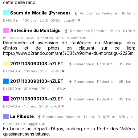
cette belle rand
Soum de Moulle (Pyrenea)
Randonnée Pédestre · 16 km ·
D+900 m · 406 vus · 22 dl · 05:26 ·
uggy64
Antécime du Montaigu
Randonnée Pédestre · 15 km · D+960
m · 198 vus · 83 dl · 4 photos · 05:11 ·
o2rando
Randonnée et ascension de l'antécime du Montaigu. plus
d'infos et de phtos en cliquant sur ce lien:
https://www.o2rando.com/ant%C3%A9cime-du-montaigu-2225m
20171103090103-nZLET
Randonnée Pédestre · 35 km ·
D+2540 m · 162 vus · 25 dl ·
al-66
20171103090103-nZLET
Randonnée Pédestre · 35 km ·
D+2540 m · 394 vus · 26 dl ·
al-66
20171103090103-nZLET
Randonnée Pédestre · 35 km ·
D+2540 m · 151 vus · 24 dl ·
al-66
Le Pibeste
Randonnée Pédestre · 14 km · D+1070 m · 679 vus ·
65 dl · 04:39 ·
uggy64
En boucle au départ d’Agos, parking de la Porte des Vallées
quasiment sans bitume.