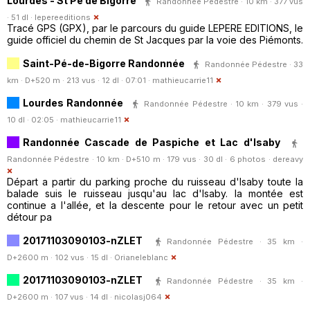
Lourdes - St Pé de Bigorre
Randonnée Pédestre · 10 km · 377 vus
· 51 dl ·
lepereeditions
Tracé GPS (GPX), par le parcours du guide LEPERE EDITIONS, le
guide officiel du chemin de St Jacques par la voie des Piémonts.
Saint-Pé-de-Bigorre Randonnée
Randonnée Pédestre · 33
km · D+520 m · 213 vus · 12 dl · 07:01 ·
mathieucarrie11
Lourdes Randonnée
Randonnée Pédestre · 10 km · 379 vus ·
10 dl · 02:05 ·
mathieucarrie11
Randonnée Cascade de Paspiche et Lac d'Isaby
Randonnée Pédestre · 10 km · D+510 m · 179 vus · 30 dl · 6 photos ·
dereavy
Départ a partir du parking proche du ruisseau d'Isaby toute la
balade suis le ruisseau jusqu'au lac d'Isaby. la montée est
continue a l'allée, et la descente pour le retour avec un petit
détour pa
20171103090103-nZLET
Randonnée Pédestre · 35 km ·
D+2600 m · 102 vus · 15 dl ·
Orianeleblanc
20171103090103-nZLET
Randonnée Pédestre · 35 km ·
D+2600 m · 107 vus · 14 dl ·
nicolasj064