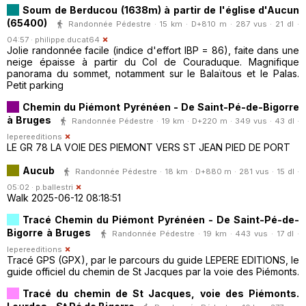
Soum de Berducou (1638m) à partir de l'église d'Aucun
(65400)
Randonnée Pédestre · 15 km · D+810 m · 287 vus · 21 dl ·
04:57 ·
philippe.ducat64
Jolie randonnée facile (indice d'effort IBP = 86), faite dans une
neige épaisse à partir du Col de Couraduque. Magnifique
panorama du sommet, notamment sur le Balaïtous et le Palas.
Petit parking
Chemin du Piémont Pyrénéen - De Saint-Pé-de-Bigorre
à Bruges
Randonnée Pédestre · 19 km · D+220 m · 349 vus · 43 dl ·
lepereeditions
LE GR 78 LA VOIE DES PIEMONT VERS ST JEAN PIED DE PORT
Aucub
Randonnée Pédestre · 18 km · D+880 m · 281 vus · 15 dl ·
05:02 ·
p.ballestri
Walk 2025-06-12 08:18:51
Tracé Chemin du Piémont Pyrénéen - De Saint-Pé-de-
Bigorre à Bruges
Randonnée Pédestre · 19 km · 443 vus · 17 dl ·
lepereeditions
Tracé GPS (GPX), par le parcours du guide LEPERE EDITIONS, le
guide officiel du chemin de St Jacques par la voie des Piémonts.
Tracé du chemin de St Jacques, voie des Piémonts.