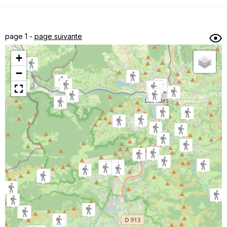
Dénivelé min/max
Auteur
Dossier
et
page 1 -
page suivante
sous-dossiers
+
Trier par
−
Horodatage
Photos