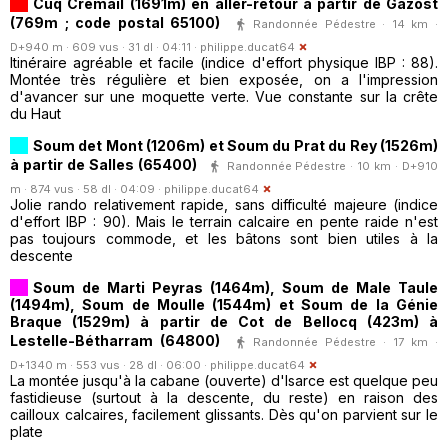
Cuq Crémail (1691m) en aller-retour à partir de Gazost
(769m ; code postal 65100)
Randonnée Pédestre · 14 km ·
D+940 m · 609 vus · 31 dl · 04:11 ·
philippe.ducat64
Itinéraire agréable et facile (indice d'effort physique IBP : 88).
Montée très régulière et bien exposée, on a l'impression
d'avancer sur une moquette verte. Vue constante sur la crête
du Haut
Soum det Mont (1206m) et Soum du Prat du Rey (1526m)
à partir de Salles (65400)
Randonnée Pédestre · 10 km · D+910
m · 874 vus · 58 dl · 04:09 ·
philippe.ducat64
Jolie rando relativement rapide, sans difficulté majeure (indice
d'effort IBP : 90). Mais le terrain calcaire en pente raide n'est
pas toujours commode, et les bâtons sont bien utiles à la
descente
Soum de Marti Peyras (1464m), Soum de Male Taule
(1494m), Soum de Moulle (1544m) et Soum de la Génie
Braque (1529m) à partir de Cot de Bellocq (423m) à
Lestelle-Bétharram (64800)
Randonnée Pédestre · 17 km ·
D+1340 m · 553 vus · 28 dl · 06:00 ·
philippe.ducat64
La montée jusqu'à la cabane (ouverte) d'Isarce est quelque peu
fastidieuse (surtout à la descente, du reste) en raison des
cailloux calcaires, facilement glissants. Dès qu'on parvient sur le
plate