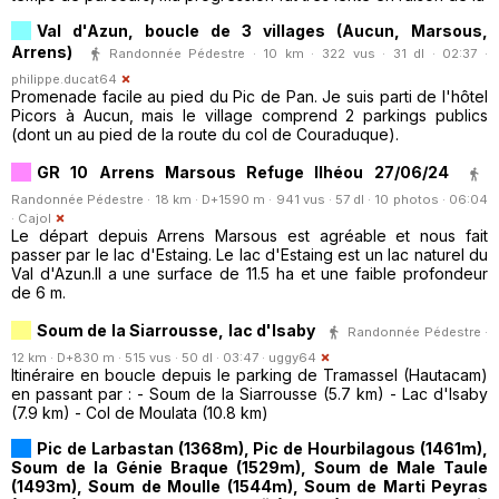
Val d'Azun, boucle de 3 villages (Aucun, Marsous,
Arrens)
Randonnée Pédestre · 10 km · 322 vus · 31 dl · 02:37 ·
philippe.ducat64
Promenade facile au pied du Pic de Pan. Je suis parti de l'hôtel
Picors à Aucun, mais le village comprend 2 parkings publics
(dont un au pied de la route du col de Couraduque).
GR 10 Arrens Marsous Refuge Ilhéou 27/06/24
Randonnée Pédestre · 18 km · D+1590 m · 941 vus · 57 dl · 10 photos · 06:04
·
Cajol
Le départ depuis Arrens Marsous est agréable et nous fait
passer par le lac d'Estaing. Le lac d'Estaing est un lac naturel du
Val d'Azun.Il a une surface de 11.5 ha et une faible profondeur
de 6 m.
Soum de la Siarrousse, lac d'Isaby
Randonnée Pédestre ·
12 km · D+830 m · 515 vus · 50 dl · 03:47 ·
uggy64
Itinéraire en boucle depuis le parking de Tramassel (Hautacam)
en passant par : - Soum de la Siarrousse (5.7 km) - Lac d'Isaby
(7.9 km) - Col de Moulata (10.8 km)
Pic de Larbastan (1368m), Pic de Hourbilagous (1461m),
Soum de la Génie Braque (1529m), Soum de Male Taule
(1493m), Soum de Moulle (1544m), Soum de Marti Peyras