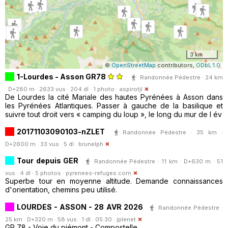
3 km
©
OpenStreetMap
contributors,
ODbL 1.0
1-Lourdes - Asson GR78
Randonnée Pédestre · 24 km
· D+280 m · 2633 vus · 204 dl · 1 photo ·
aspirotjl
De Lourdes la cité Mariale des hautes Pyrénées à Asson dans
les Pyrénées Atlantiques. Passer à gauche de la basilique et
suivre tout droit vers « camping du loup », le long du mur de l év
20171103090103-nZLET
Randonnée Pédestre · 35 km ·
D+2600 m · 33 vus · 5 dl ·
brunelph
Tour depuis GER
Randonnée Pédestre · 11 km · D+630 m · 51
vus · 4 dl · 5 photos ·
pyrenees-refuges.com
Superbe tour en moyenne altitude. Demande connaissances
d'orientation, chemins peu utilisé.
LOURDES - ASSON - 28 AVR 2026
Randonnée Pédestre ·
25 km · D+320 m · 58 vus · 1 dl · 05:30 ·
jplenet
GR 78 - Voie du piémont - Compostelle