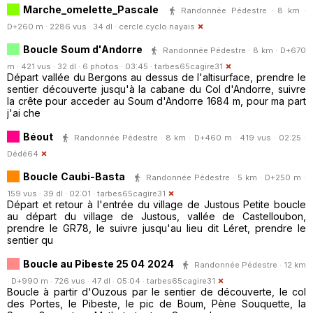
Marche_omelette_Pascale
Randonnée Pédestre · 8 km ·
D+260 m · 2286 vus · 34 dl ·
cercle.cyclo.nayais
Boucle Soum d'Andorre
Randonnée Pédestre · 8 km · D+670
m · 421 vus · 32 dl · 6 photos · 03:45 ·
tarbes65cagire31
Départ vallée du Bergons au dessus de l'altisurface, prendre le
sentier découverte jusqu'à la cabane du Col d'Andorre, suivre
la crête pour acceder au Soum d'Andorre 1684 m, pour ma part
j'ai che
Béout
Randonnée Pédestre · 8 km · D+460 m · 419 vus · 02:25 ·
Dédé64
Boucle Caubi-Basta
Randonnée Pédestre · 5 km · D+250 m ·
159 vus · 39 dl · 02:01 ·
tarbes65cagire31
Départ et retour à l'entrée du village de Justous Petite boucle
au départ du village de Justous, vallée de Castelloubon,
prendre le GR78, le suivre jusqu'au lieu dit Léret, prendre le
sentier qu
Boucle au Pibeste 25 04 2024
Randonnée Pédestre · 12 km
· D+990 m · 726 vus · 47 dl · 05:04 ·
tarbes65cagire31
Boucle à partir d'Ouzous par le sentier de découverte, le col
des Portes, le Pibeste, le pic de Boum, Pène Souquette, la