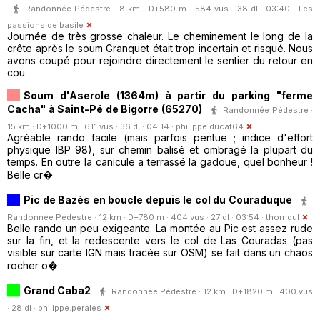
Randonnée Pédestre · 8 km · D+580 m · 584 vus · 38 dl · 03:40 ·
Les
passions de basile
Journée de très grosse chaleur. Le cheminement le long de la
crête après le soum Granquet était trop incertain et risqué. Nous
avons coupé pour rejoindre directement le sentier du retour en
cou
Soum d'Aserole (1364m) à partir du parking "ferme
Cacha" à Saint-Pé de Bigorre (65270)
Randonnée Pédestre ·
15 km · D+1000 m · 611 vus · 36 dl · 04:14 ·
philippe.ducat64
Agréable rando facile (mais parfois pentue ; indice d'effort
physique IBP 98), sur chemin balisé et ombragé la plupart du
temps. En outre la canicule a terrassé la gadoue, quel bonheur !
Belle cr�
Pic de Bazès en boucle depuis le col du Couraduque
Randonnée Pédestre · 12 km · D+780 m · 404 vus · 27 dl · 03:54 ·
thomdul
Belle rando un peu exigeante. La montée au Pic est assez rude
sur la fin, et la redescente vers le col de Las Couradas (pas
visible sur carte IGN mais tracée sur OSM) se fait dans un chaos
rocher o�
Grand Caba2
Randonnée Pédestre · 12 km · D+1820 m · 400 vus
· 28 dl ·
philippe.perales