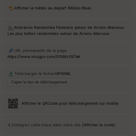
ri
v
Afficher la météo au départ (Météo Blue)
é
e
Itinéraires Randonnée Pédestre autour de
Arrens-Marsous
·
C
Les plus belles randonnées autour de Arrens-Marsous
ou
le
ur
URL permanente de la page
https://www.visugpx.com/5G86cF87aK
Télécharger le fichier
GPX
KML
Ep
ai
ss
eu
r
Afficher le QRCode pour téléchargement sur mobile
Tr
an
sp
Intégrez cette trace dans votre site [
Afficher le code
]
ar
en