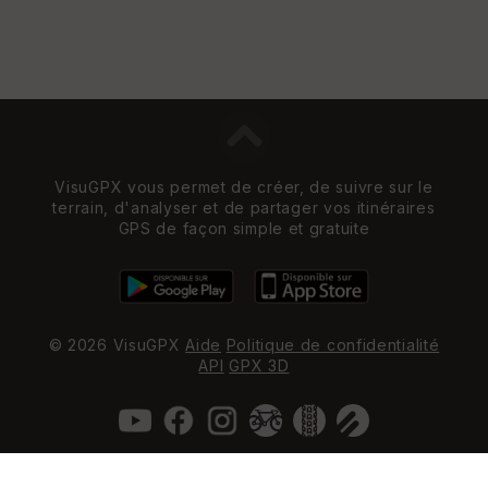
VisuGPX vous permet de créer, de suivre sur le
terrain, d'analyser et de partager vos itinéraires
GPS de façon simple et gratuite
© 2026 VisuGPX
Aide
Politique de confidentialité
API
GPX 3D