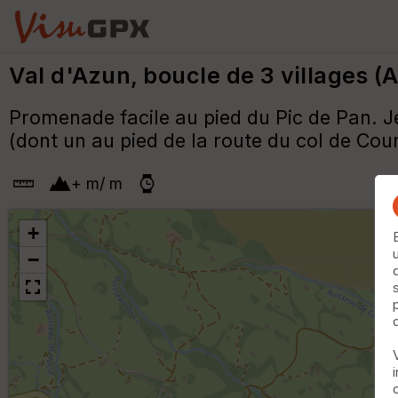
Val d'Azun, boucle de 3 villages 
Promenade facile au pied du Pic de Pan. Je
(dont un au pied de la route du col de Co
+
m
/
m
+
−