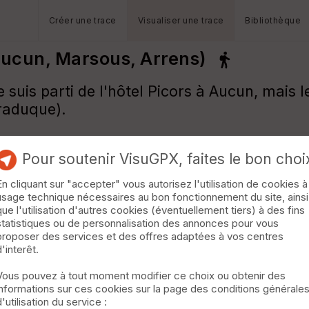
Créer une trace
Visualiser une trace
Bibliothèque
(Aucun, Marsous, Arrens)
 suis parti de l'hôtel Picors à Aucun, mais 
uraduque).
Pour soutenir VisuGPX, faites le bon choi
En cliquant sur "accepter" vous autorisez l'utilisation de cookies à
usage technique nécessaires au bon fonctionnement du site, ainsi
que l'utilisation d'autres cookies (éventuellement tiers) à des fins
statistiques ou de personnalisation des annonces pour vous
proposer des services et des offres adaptées à vos centres
d'interêt.
Vous pouvez à tout moment modifier ce choix ou obtenir des
informations sur ces cookies sur la page des conditions générale
d'utilisation du service :