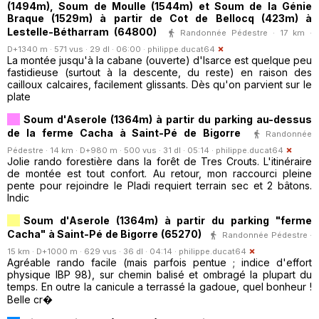
(1494m), Soum de Moulle (1544m) et Soum de la Génie
Braque (1529m) à partir de Cot de Bellocq (423m) à
Lestelle-Bétharram (64800)
Randonnée Pédestre · 17 km ·
D+1340 m · 571 vus · 29 dl · 06:00 ·
philippe.ducat64
La montée jusqu'à la cabane (ouverte) d'Isarce est quelque peu
fastidieuse (surtout à la descente, du reste) en raison des
cailloux calcaires, facilement glissants. Dès qu'on parvient sur le
plate
Soum d'Aserole (1364m) à partir du parking au-dessus
de la ferme Cacha à Saint-Pé de Bigorre
Randonnée
Pédestre · 14 km · D+980 m · 500 vus · 31 dl · 05:14 ·
philippe.ducat64
Jolie rando forestière dans la forêt de Tres Crouts. L'itinéraire
de montée est tout confort. Au retour, mon raccourci pleine
pente pour rejoindre le Pladi requiert terrain sec et 2 bâtons.
Indic
Soum d'Aserole (1364m) à partir du parking "ferme
Cacha" à Saint-Pé de Bigorre (65270)
Randonnée Pédestre ·
15 km · D+1000 m · 629 vus · 36 dl · 04:14 ·
philippe.ducat64
Agréable rando facile (mais parfois pentue ; indice d'effort
physique IBP 98), sur chemin balisé et ombragé la plupart du
temps. En outre la canicule a terrassé la gadoue, quel bonheur !
Belle cr�