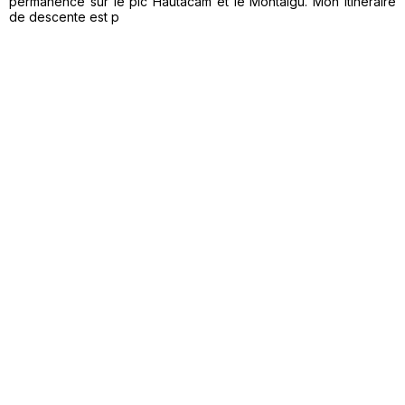
permanence sur le pic Hautacam et le Montaigu. Mon itinéraire
de descente est p