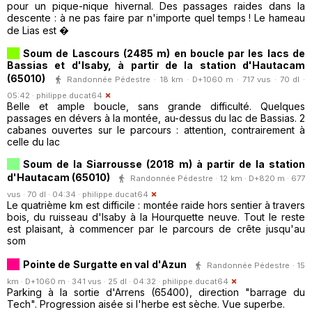
pour un pique-nique hivernal. Des passages raides dans la
descente : à ne pas faire par n'importe quel temps ! Le hameau
de Lias est �
Soum de Lascours (2485 m) en boucle par les lacs de
Bassias et d'Isaby, à partir de la station d'Hautacam
(65010)
Randonnée Pédestre · 18 km · D+1060 m · 717 vus · 70 dl ·
05:42 ·
philippe.ducat64
Belle et ample boucle, sans grande difficulté. Quelques
passages en dévers à la montée, au-dessus du lac de Bassias. 2
cabanes ouvertes sur le parcours : attention, contrairement à
celle du lac
Soum de la Siarrousse (2018 m) à partir de la station
d'Hautacam (65010)
Randonnée Pédestre · 12 km · D+820 m · 677
vus · 70 dl · 04:34 ·
philippe.ducat64
Le quatrième km est difficile : montée raide hors sentier à travers
bois, du ruisseau d'Isaby à la Hourquette neuve. Tout le reste
est plaisant, à commencer par le parcours de crête jusqu'au
som
Pointe de Surgatte en val d'Azun
Randonnée Pédestre · 15
km · D+1060 m · 341 vus · 25 dl · 04:32 ·
philippe.ducat64
Parking à la sortie d'Arrens (65400), direction "barrage du
Tech". Progression aisée si l'herbe est sèche. Vue superbe.