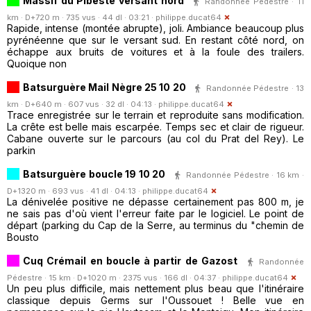
Massif du Pibeste versant nord
Randonnée Pédestre · 11
km · D+720 m · 735 vus · 44 dl · 03:21 ·
philippe.ducat64
Rapide, intense (montée abrupte), joli. Ambiance beaucoup plus
pyrénéenne que sur le versant sud. En restant côté nord, on
échappe aux bruits de voitures et à la foule des trailers.
Quoique non
Batsurguère Mail Nègre 25 10 20
Randonnée Pédestre · 13
km · D+640 m · 607 vus · 32 dl · 04:13 ·
philippe.ducat64
Trace enregistrée sur le terrain et reproduite sans modification.
La crête est belle mais escarpée. Temps sec et clair de rigueur.
Cabane ouverte sur le parcours (au col du Prat del Rey). Le
parkin
Batsurguère boucle 19 10 20
Randonnée Pédestre · 16 km ·
D+1320 m · 693 vus · 41 dl · 04:13 ·
philippe.ducat64
La dénivelée positive ne dépasse certainement pas 800 m, je
ne sais pas d'où vient l'erreur faite par le logiciel. Le point de
départ (parking du Cap de la Serre, au terminus du "chemin de
Bousto
Cuq Crémail en boucle à partir de Gazost
Randonnée
Pédestre · 15 km · D+1020 m · 2375 vus · 166 dl · 04:37 ·
philippe.ducat64
Un peu plus difficile, mais nettement plus beau que l'itinéraire
classique depuis Germs sur l'Oussouet ! Belle vue en