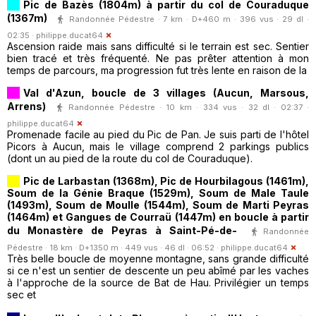
Pic de Bazès (1804m) à partir du col de Couraduque
(1367m)
Randonnée Pédestre · 7 km · D+460 m · 396 vus · 29 dl ·
02:35 ·
philippe.ducat64
Ascension raide mais sans difficulté si le terrain est sec. Sentier
bien tracé et très fréquenté. Ne pas prêter attention à mon
temps de parcours, ma progression fut très lente en raison de la
Val d'Azun, boucle de 3 villages (Aucun, Marsous,
Arrens)
Randonnée Pédestre · 10 km · 334 vus · 32 dl · 02:37 ·
philippe.ducat64
Promenade facile au pied du Pic de Pan. Je suis parti de l'hôtel
Picors à Aucun, mais le village comprend 2 parkings publics
(dont un au pied de la route du col de Couraduque).
Pic de Larbastan (1368m), Pic de Hourbilagous (1461m),
Soum de la Génie Braque (1529m), Soum de Male Taule
(1493m), Soum de Moulle (1544m), Soum de Marti Peyras
(1464m) et Gangues de Courraü (1447m) en boucle à partir
du Monastère de Peyras à Saint-Pé-de-
Randonnée
Pédestre · 18 km · D+1350 m · 449 vus · 46 dl · 06:52 ·
philippe.ducat64
Très belle boucle de moyenne montagne, sans grande difficulté
si ce n'est un sentier de descente un peu abîmé par les vaches
à l'approche de la source de Bat de Hau. Privilégier un temps
sec et