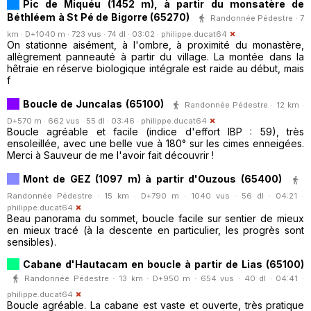
Pic de Miquéu (1452 m), à partir du monsatère de
Béthléem à St Pé de Bigorre (65270)
Randonnée Pédestre · 7
km · D+1040 m · 723 vus · 74 dl · 03:02 ·
philippe.ducat64
On stationne aisément, à l'ombre, à proximité du monastère,
allègrement panneauté à partir du village. La montée dans la
hêtraie en réserve biologique intégrale est raide au début, mais
f
Boucle de Juncalas (65100)
Randonnée Pédestre · 12 km ·
D+570 m · 662 vus · 55 dl · 03:46 ·
philippe.ducat64
Boucle agréable et facile (indice d'effort IBP : 59), très
ensoleillée, avec une belle vue à 180° sur les cimes enneigées.
Merci à Sauveur de me l'avoir fait découvrir !
Mont de GEZ (1097 m) à partir d'Ouzous (65400)
Randonnée Pédestre · 15 km · D+790 m · 1040 vus · 56 dl · 04:21 ·
philippe.ducat64
Beau panorama du sommet, boucle facile sur sentier de mieux
en mieux tracé (à la descente en particulier, les progrès sont
sensibles).
Cabane d'Hautacam en boucle à partir de Lias (65100)
Randonnée Pédestre · 13 km · D+950 m · 654 vus · 40 dl · 04:41 ·
philippe.ducat64
Boucle agréable. La cabane est vaste et ouverte, très pratique