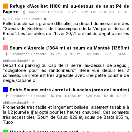
Refuge d'Aoulhet (1180 m) au-dessus de saint Pé de
Bigorre
Randonnée Pédestre · 12 km · D+890 m · 906 vus · 63 dl ·
05:01 ·
philippe.ducat64
Belle boucle sans grande difficulté, au départ du monastère des
"Soeurs de Bethléem, de l'assomption de la Vierge et de saint
Bruno". Les tempêtes de l'hiver 20/21 ont fait du dégât parmi les
h
Soum d'Aserole (1364 m) et soum du Montné (1389m)
Randonnée Pédestre · 15 km · D+700 m · 1127 vus · 85 dl · 04:59 ·
philippe.ducat64
Départ du parking du Cap de la Serre (au-dessus de Ségus),
"obligatoire pour les randonneurs". Belle vue depuis les 2
sommets. La crête est très agréable avec une petite couche de
neige. Cabane o
Petits Soums entre Jarret et Juncalas (près de Lourdes)
Randonnée Pédestre · 10 km · D+580 m · 828 vus · 52 dl · 02:25 ·
philippe.ducat64
Promenade très facile et largement balisée, aisément faisable à
la 1/2 journée (j'ai opté pour les heures chaudes). Ces sommets
très accessibles (Soum de Caubi 829 m, soum de Basta 855 m,
Tuco