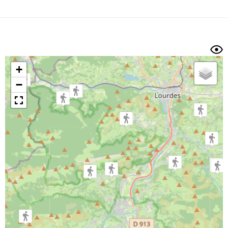
Dénivelé min/max
Auteur
Dossier
et
sous-dossiers
+
Trier par
−
Horodatage
Photos