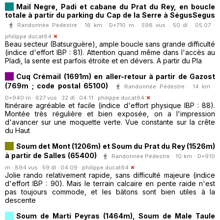
Mail Negre, Padi et cabane du Prat du Rey, en boucle
totale à partir du parking du Cap de la Serre à SégusSegus
Randonnée Pédestre · 16 km · D+710 m · 598 vus · 50 dl · 05:07 ·
philippe.ducat64
Beau secteur (Batsurguère), ample boucle sans grande difficulté
(indice d'effort IBP : 81). Attention quand même dans l'accès au
Pladi, la sente est parfois étroite et en dévers. A partir du Pla
Cuq Crémail (1691m) en aller-retour à partir de Gazost
(769m ; code postal 65100)
Randonnée Pédestre · 14 km ·
D+940 m · 627 vus · 32 dl · 04:11 ·
philippe.ducat64
Itinéraire agréable et facile (indice d'effort physique IBP : 88).
Montée très régulière et bien exposée, on a l'impression
d'avancer sur une moquette verte. Vue constante sur la crête
du Haut
Soum det Mont (1206m) et Soum du Prat du Rey (1526m)
à partir de Salles (65400)
Randonnée Pédestre · 10 km · D+910
m · 894 vus · 59 dl · 04:09 ·
philippe.ducat64
Jolie rando relativement rapide, sans difficulté majeure (indice
d'effort IBP : 90). Mais le terrain calcaire en pente raide n'est
pas toujours commode, et les bâtons sont bien utiles à la
descente
Soum de Marti Peyras (1464m), Soum de Male Taule