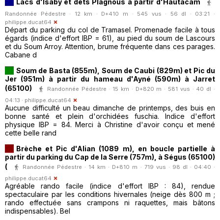
Lacs d'Isaby et dets Plagnous à partir d'Hautacam
Randonnée Pédestre · 12 km · D+410 m · 545 vus · 56 dl · 03:21 ·
philippe.ducat64
Départ du parking du col de Tramasel. Promenade facile à tous
égards (indice d'effort IBP = 61), au pied du soum de Lascours
et du Soum Arroy. Attention, brume fréquente dans ces parages.
Cabane d
Soum de Basta (855m), Soum de Caubi (829m) et Pic du
Jer (951m) à partir du hameau d'Ayné (590m) à Jarret
(65100)
Randonnée Pédestre · 15 km · D+820 m · 581 vus · 40 dl ·
04:13 ·
philippe.ducat64
Aucune difficulté un beau dimanche de printemps, des buis en
bonne santé et plein d'orchidées fuschia. Indice d'effort
physique IBP = 84. Merci à Christine d'avoir conçu et mené
cette belle rand
Brèche et Pic d'Alian (1089 m), en boucle partielle à
partir du parking du Cap de la Serre (757m), à Ségus (65100)
(
Randonnée Pédestre · 14 km · D+810 m · 719 vus · 98 dl · 04:40 ·
philippe.ducat64
Agréable rando facile (indice d'effort IBP : 84), rendue
spectaculaire par les conditions hivernales (neige dès 800 m ;
rando effectuée sans crampons ni raquettes, mais bâtons
indispensables). Bel