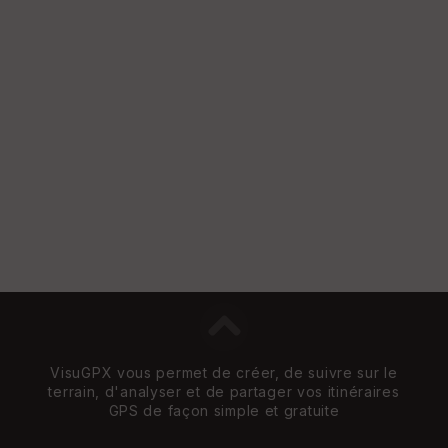
VisuGPX vous permet de créer, de suivre sur le
terrain, d'analyser et de partager vos itinéraires
GPS de façon simple et gratuite