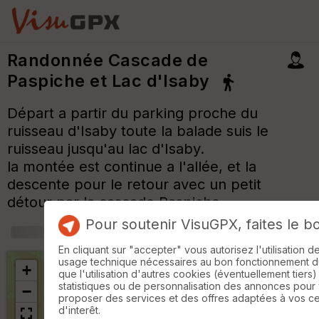
Randonnée Cascade de
Paspiche et Lac d'Isaby
Départ a partir du parking proche du
ruisseau d'Isaby toute la balade suis le
ruisseau jusqu'au lac d'Isaby.
la montée est continue a l'allée, et la
descente pour le retour avec un petit
détour par la cascade Paspiche.
Pour soutenir VisuGPX, faites le b
+
m
En cliquant sur "accepter" vous autorisez l'utilisation 
usage technique nécessaires au bon fonctionnement du 
+
que l'utilisation d'autres cookies (éventuellement tiers)
statistiques ou de personnalisation des annonces pour
−
proposer des services et des offres adaptées à vos c
d'interêt.