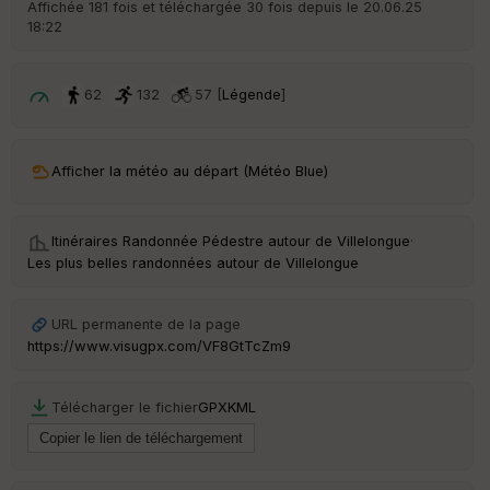
Affichée 181 fois et téléchargée 30 fois depuis le 20.06.25
18:22
62
132
57 [
Légende
]
Afficher la météo au départ (Météo Blue)
Itinéraires Randonnée Pédestre autour de
Villelongue
·
Les plus belles randonnées autour de Villelongue
URL permanente de la page
https://www.visugpx.com/VF8GtTcZm9
Télécharger le fichier
GPX
KML