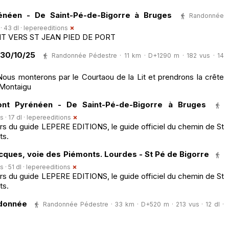
néen - De Saint-Pé-de-Bigorre à Bruges
Randonnée
 43 dl ·
lepereeditions
NT VERS ST JEAN PIED DE PORT
 30/10/25
Randonnée Pédestre · 11 km · D+1290 m · 182 vus · 14
ous monterons par le Courtaou de la Lit et prendrons la crête
Montaigu
nt Pyrénéen - De Saint-Pé-de-Bigorre à Bruges
· 17 dl ·
lepereeditions
rs du guide LEPERE EDITIONS, le guide officiel du chemin de St
ts.
cques, voie des Piémonts. Lourdes - St Pé de Bigorre
· 51 dl ·
lepereeditions
rs du guide LEPERE EDITIONS, le guide officiel du chemin de St
ts.
ndonnée
Randonnée Pédestre · 33 km · D+520 m · 213 vus · 12 dl ·