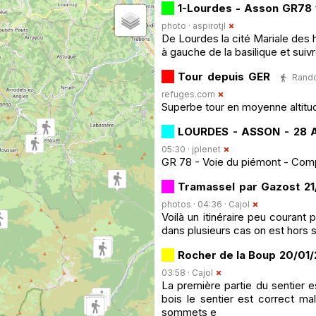
1-Lourdes - Asson GR78
photo ·
aspirotjl
De Lourdes la cité Mariale des
à gauche de la basilique et suiv
Tour depuis GER
Rando
refuges.com
Superbe tour en moyenne altitu
LOURDES - ASSON - 28 
05:30 ·
jplenet
GR 78 - Voie du piémont - Com
Tramassel par Gazost 21
photos · 04:36 ·
Cajol
Voilà un itinéraire peu courant 
dans plusieurs cas on est hors s
Rocher de la Boup 20/01/
03:58 ·
Cajol
La première partie du sentier 
bois le sentier est correct mal
sommets e