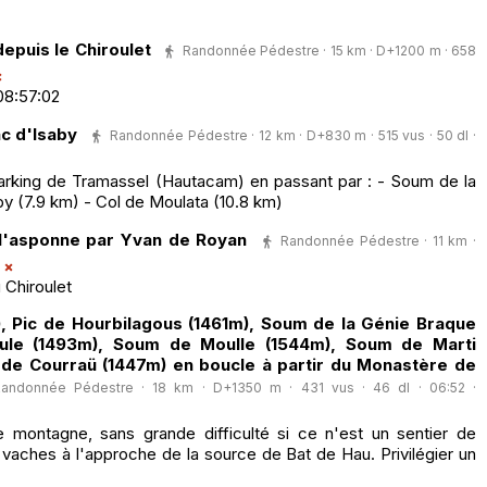
depuis le Chiroulet
Randonnée Pédestre · 15 km · D+1200 m · 658
08:57:02
ac d'Isaby
Randonnée Pédestre · 12 km · D+830 m · 515 vus · 50 dl ·
 parking de Tramassel (Hautacam) en passant par : - Soum de la
by (7.9 km) - Col de Moulata (10.8 km)
e l'asponne par Yvan de Royan
Randonnée Pédestre · 11 km ·
u Chiroulet
, Pic de Hourbilagous (1461m), Soum de la Génie Braque
ule (1493m), Soum de Moulle (1544m), Soum de Marti
de Courraü (1447m) en boucle à partir du Monastère de
andonnée Pédestre · 18 km · D+1350 m · 431 vus · 46 dl · 06:52 ·
montagne, sans grande difficulté si ce n'est un sentier de
vaches à l'approche de la source de Bat de Hau. Privilégier un