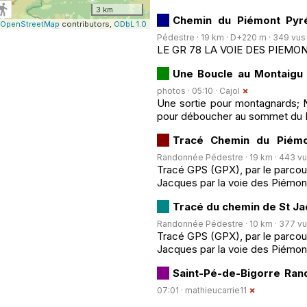
3 km
Chemin du Piémont Pyré
OpenStreetMap
contributors,
ODbL 1.0
Pédestre · 19 km · D+220 m · 349 vus ·
LE GR 78 LA VOIE DES PIEMO
Une Boucle au Montaigu
photos · 05:10 ·
Cajol
Une sortie pour montagnards; N
pour déboucher au sommet du 
Tracé Chemin du Piémo
Randonnée Pédestre · 19 km · 443 vus 
Tracé GPS (GPX), par le parcou
Jacques par la voie des Piémon
Tracé du chemin de St Ja
Randonnée Pédestre · 10 km · 377 vus 
Tracé GPS (GPX), par le parcou
Jacques par la voie des Piémon
Saint-Pé-de-Bigorre Ra
07:01 ·
mathieucarrie11