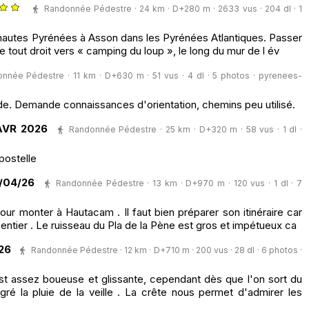
Randonnée Pédestre · 24 km · D+280 m · 2633 vus · 204 dl · 1
 hautes Pyrénées à Asson dans les Pyrénées Atlantiques. Passer
re tout droit vers « camping du loup », le long du mur de l év
nnée Pédestre · 11 km · D+630 m · 51 vus · 4 dl · 5 photos ·
pyrenees-
de. Demande connaissances d'orientation, chemins peu utilisé.
AVR 2026
Randonnée Pédestre · 25 km · D+320 m · 58 vus · 1 dl ·
postelle
/04/26
Randonnée Pédestre · 13 km · D+970 m · 120 vus · 1 dl · 7
pour monter à Hautacam . Il faut bien préparer son itinéraire car
entier . Le ruisseau du Pla de la Pène est gros et impétueux ca
26
Randonnée Pédestre · 12 km · D+710 m · 200 vus · 28 dl · 6 photos ·
est assez boueuse et glissante, cependant dès que l'on sort du
gré la pluie de la veille . La crête nous permet d'admirer les