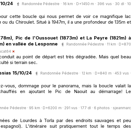
/10/24
Randonnée Pédestre · 16 km · D+1450 m · 396 vus · 30 dl · 10
our cette boucle qui nous permet de voir ce magnifique lac
ou du Chiroulet. Situé à 1947m, il a une profondeur de 135m et
378m), Pic de l'Oussouet (1873m) et La Peyre (1821m) à
7m) en vallée de Lesponne
Randonnée Pédestre · 11 km · D+870
ucat64
i conduit au point de départ est très dégradée. Mais quel beau
ulté si terrain sec.
ssias 15/10/24
Randonnée Pédestre · 12 km · D+840 m · 453 vus ·
z-vous, dommage pour le panorama, mais la boucle valait la
auffés en ajoutant le Pic de Naouit au démarrage! Le
née Pédestre · 95 km · D+6200 m · 291 vus · 177 dl · 6 photos ·
sjeanmarc
nées de Lourdes à Torla par des endroits sauvages et peu
spagnol). L'itinéraire suit pratiquement tout le temps des