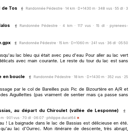
l de Tos
Randonnée Pédestre · 14 km · D+1430 m · 348 vus · 55 dl · 3
dalos
Randonnée Pédestre · 4 km · 117 vus · 15 dl ·
pyrenees-
e.gpx
Randonnée Pédestre · 15 km · D+1060 m · 241 vus · 36 dl · 05:50
squ'au lac bleu qui était avec peu d'eau Pour aller au lac vert
élicats avec main courante. Le reste du tour du lac est sans
e en boucle
Randonnée Pédestre · 18 km · D+1430 m · 352 vus · 25
ssage par le col de Bareilles puis Pic de Bizourtère en A/R et
 des Aiguillettes (pas vraiment de sentier mais ça passe sans
sias, au départ du Chiroulet (vallée de Lesponne)
 · 901 vus · 70 dl · 06:07 ·
philippe.ducat64
au ! La baignade dans le lac de Bassias est délicieuse en été.
qu'au lac d'Ourrec. Mon itinéraire de descente, très abrupt,