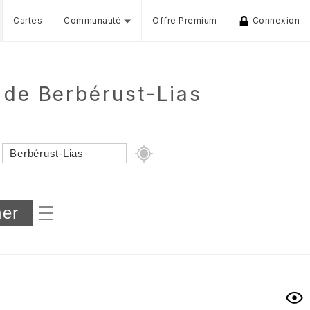
Cartes
Communauté
Offre Premium
Connexion
 de Berbérust-Lias
Dénivelé min/max
iers