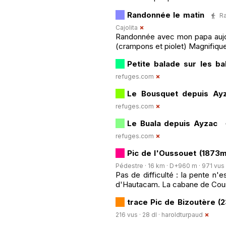
Randonnée le matin
Ra
Cajolita
Randonnée avec mon papa aujou
(crampons et piolet) Magnifiq
Petite balade sur les ba
refuges.com
Le Bousquet depuis Ay
refuges.com
Le Buala depuis Ayzac
refuges.com
Pic de l'Oussouet (1873m
Pédestre · 16 km · D+960 m · 971 vus ·
Pas de difficulté : la pente n'e
d'Hautacam. La cabane de Coure
trace Pic de Bizoutère (2
216 vus · 28 dl ·
haroldturpaud