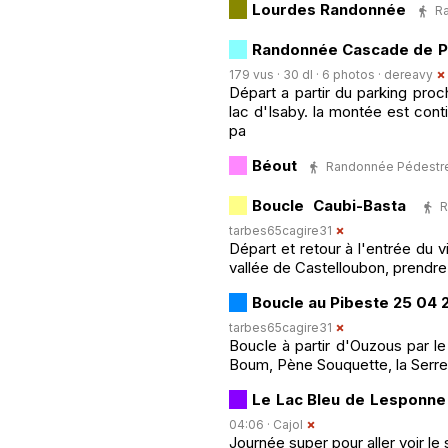
Lourdes Randonnée
Ra
Randonnée Cascade de Pa
179 vus · 30 dl · 6 photos ·
dereavy
Départ a partir du parking proc
lac d'Isaby. la montée est conti
pa
Béout
Randonnée Pédestre ·
Boucle Caubi-Basta
R
tarbes65cagire31
Départ et retour à l'entrée du v
vallée de Castelloubon, prendre l
Boucle au Pibeste 25 04 
tarbes65cagire31
Boucle à partir d'Ouzous par le
Boum, Pène Souquette, la Serre,
Le Lac Bleu de Lesponne
04:06 ·
Cajol
Journée super pour aller voir le 