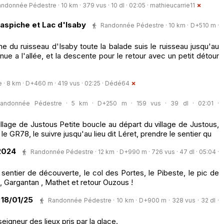
ndonnée Pédestre · 10 km · 379 vus · 10 dl · 02:05 ·
mathieucarrie11
spiche et Lac d'Isaby
Randonnée Pédestre · 10 km · D+510 m ·
he du ruisseau d'Isaby toute la balade suis le ruisseau jusqu'au
nue a l'allée, et la descente pour le retour avec un petit détour
 8 km · D+460 m · 419 vus · 02:25 ·
Dédé64
andonnée Pédestre · 5 km · D+250 m · 159 vus · 39 dl · 02:01 ·
illage de Justous Petite boucle au départ du village de Justous,
e GR78, le suivre jusqu'au lieu dit Léret, prendre le sentier qu
2024
Randonnée Pédestre · 12 km · D+990 m · 726 vus · 47 dl · 05:04 ·
 sentier de découverte, le col des Portes, le Pibeste, le pic de
 Gargantan , Mathet et retour Ouzous !
 18/01/25
Randonnée Pédestre · 10 km · D+900 m · 328 vus · 32 dl ·
seigneur des lieux pris par la glace.