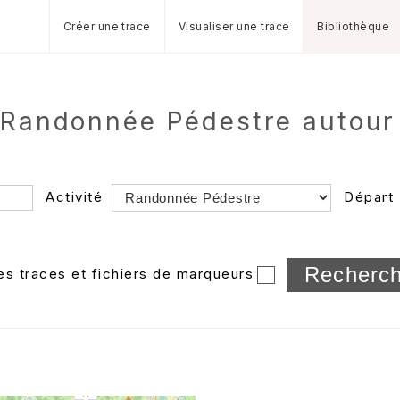
Créer une trace
Visualiser une trace
Bibliothèque
e Randonnée Pédestre autour
Activité
Départ
Longueur min/max
les traces et fichiers de marqueurs
Dossier
et sous-doss
Trier par
Horodatage
Photos