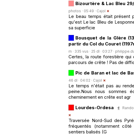
Bizourtère & Lac Bleu 29
photos · 05:49 ·
Cajol
Le beau temps était présent p
qu'est Le lac Bleu de Lesponne 
sa superficie
Bousquet de la Glère (1
partir du Col du Couret (119
m · 335 vus · 25 dl · 03:27 ·
philippe.d
Certes, la route forestière qu
parcours de crête ! Pas de diffic
Pic de Baran et lac de Ba
46 dl · 04:02 ·
Cajol
Le temps n'était pas au rende
peine.Nous nous sommes éch
cheminement en crête est agr
Lourdes-Ordesa
Randon
Traversée Nord-Sud des Pyré
fréquentés (notamment côté e
sentiers balisés (G