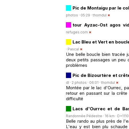
Pic de Montaigu par le co
photos · 05:29 ·
thomdul
tour Ayzac-Ost agos vi
refuges.com
Lac Bleu et Vert en boucl
·
Pascal
Une belle boucle bien tracée ju
deux petits passages un peu d
problèmes
Pic de Bizourtère et crêt
dl · 2 photos · 06:01 ·
thomdul
Montée par le lac d'Ourrec, pa
retour en passant sur la crête
difficulté
Lacs d'Ourrec et de Bas
Randonnée Pédestre · 16 km · D+1110 m
Belle rando au plus près de l'e
L'eau y est bien plu schaude 