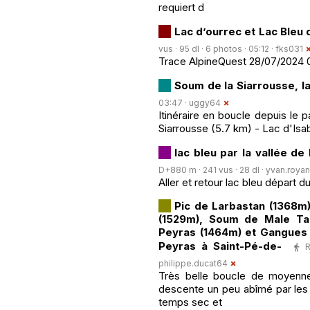
requiert d
Lac d’ourrec et Lac Bleu 
vus · 95 dl · 6 photos · 05:12 ·
fks031
Trace AlpineQuest 28/07/2024 
Soum de la Siarrousse, l
03:47 ·
uggy64
Itinéraire en boucle depuis le
Siarrousse (5.7 km) - Lac d'Isa
lac bleu par la vallée d
D+880 m · 241 vus · 28 dl ·
yvan.royan
Aller et retour lac bleu départ d
Pic de Larbastan (1368m)
(1529m), Soum de Male Ta
Peyras (1464m) et Gangues 
Peyras à Saint-Pé-de-
R
philippe.ducat64
Très belle boucle de moyenne 
descente un peu abîmé par les 
temps sec et