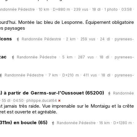
ndonnée Pédestre · 10 km · D+880 m · 239 vus · 18 dl · 1 photo · 03:58 ·
rd’hui. Montée lac bleu de Lesponne. Équipement obligatoire
ues paysages
lcons
Randonnée Pédestre · 2 km · 259 vus · 24 dl ·
pyrenees-
zac
Randonnée Pédestre · 5 km · 287 vus · 18 dl ·
pyrenees-
Randonnée Pédestre · 7 km · D+210 m · 411 vus · 18 dl ·
pyrenees-
) à partir de Germs-sur-l'Oussouet (65200)
Randonnée
 55 dl · 04:50 ·
philippe.ducat64
st jamais très raide. Vue imprenable sur le Montaigu et la crête
t est ouverte et agréable.
311m) en boucle (65)
Randonnée Pédestre · 16 km · D+1280 m ·