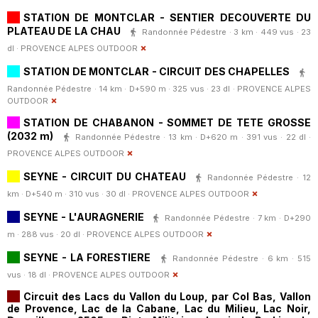
STATION DE MONTCLAR - SENTIER DECOUVERTE DU
PLATEAU DE LA CHAU
Randonnée Pédestre · 3 km · 449 vus · 23
dl ·
PROVENCE ALPES OUTDOOR
STATION DE MONTCLAR - CIRCUIT DES CHAPELLES
Randonnée Pédestre · 14 km · D+590 m · 325 vus · 23 dl ·
PROVENCE ALPES
OUTDOOR
STATION DE CHABANON - SOMMET DE TETE GROSSE
(2032 m)
Randonnée Pédestre · 13 km · D+620 m · 391 vus · 22 dl ·
PROVENCE ALPES OUTDOOR
SEYNE - CIRCUIT DU CHATEAU
Randonnée Pédestre · 12
km · D+540 m · 310 vus · 30 dl ·
PROVENCE ALPES OUTDOOR
SEYNE - L'AURAGNERIE
Randonnée Pédestre · 7 km · D+290
m · 288 vus · 20 dl ·
PROVENCE ALPES OUTDOOR
SEYNE - LA FORESTIERE
Randonnée Pédestre · 6 km · 515
vus · 18 dl ·
PROVENCE ALPES OUTDOOR
Circuit des Lacs du Vallon du Loup, par Col Bas, Vallon
de Provence, Lac de la Cabane, Lac du Milieu, Lac Noir,