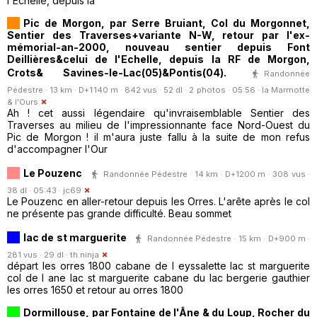
l'Echelle, depuis la
Pic de Morgon, par Serre Bruiant, Col du Morgonnet,
Sentier des Traverses+variante N-W, retour par l'ex-
mémorial-an-2000, nouveau sentier depuis Font
Deillières&celui de l'Echelle, depuis la RF de Morgon,
Crots& Savines-le-Lac(05)&Pontis(04).
Randonnée
Pédestre · 13 km · D+1140 m · 842 vus · 52 dl · 2 photos · 05:56 ·
la Marmotte
& l'Ours
Ah ! cet aussi légendaire qu'invraisemblable Sentier des
Traverses au milieu de l'impressionnante face Nord-Ouest du
Pic de Morgon ! il m'aura juste fallu à la suite de mon refus
d'accompagner l'Our
Le Pouzenc
Randonnée Pédestre · 14 km · D+1200 m · 308 vus ·
38 dl · 05:43 ·
jc69
Le Pouzenc en aller-retour depuis les Orres. L'arête après le col
ne présente pas grande difficulté. Beau sommet
lac de st marguerite
Randonnée Pédestre · 15 km · D+900 m ·
281 vus · 29 dl ·
th.ninja
départ les orres 1800 cabane de l eyssalette lac st marguerite
col de l ane lac st marguerite cabane du lac bergerie gauthier
les orres 1650 et retour au orres 1800
Dormillouse, par Fontaine de l'Âne & du Loup, Rocher du