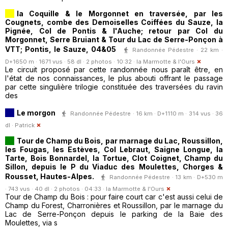
la Coquille & le Morgonnet en traversée, par les
Cougnets, combe des Demoiselles Coiffées du Sauze, la
Pignée, Col de Pontis & l'Auche; retour par Col du
Morgonnet, Serre Bruiant & Tour du Lac de Serre-Ponçon à
VTT; Pontis, le Sauze, 04&05
Randonnée Pédestre · 22 km ·
D+1650 m · 1671 vus · 58 dl · 2 photos · 10:32 ·
la Marmotte & l'Ours
Le circuit proposé par cette randonnée nous paraît être, en
l'état de nos connaissances, le plus abouti offrant le passage
par cette singulière trilogie constituée des traversées du ravin
des
Le morgon
Randonnée Pédestre · 16 km · D+1110 m · 314 vus · 36
dl ·
Patrick
Tour de Champ du Bois, par marnage du Lac, Roussillon,
les Fougas, les Estèves, Col Lebraut, Saigne Longue, la
Tarte, Bois Bonnardel, la Tortue, Clot Coignet, Champ du
Sillon, depuis le P du Viaduc des Moulettes, Chorges &
Rousset, Hautes-Alpes.
Randonnée Pédestre · 13 km · D+530 m
· 743 vus · 40 dl · 2 photos · 04:33 ·
la Marmotte & l'Ours
Tour de Champ du Bois : pour faire court car c'est aussi celui de
Champ du Forest, Charronières et Roussillon, par le marnage du
Lac de Serre-Ponçon depuis le parking de la Baie des
Moulettes, via s