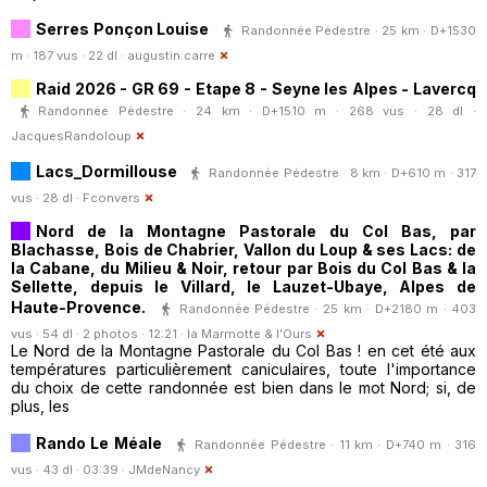
Serres Ponçon Louise
Randonnée Pédestre · 25 km · D+1530
m · 187 vus · 22 dl ·
augustin.carre
Raid 2026 - GR 69 - Etape 8 - Seyne les Alpes - Lavercq
Randonnée Pédestre · 24 km · D+1510 m · 268 vus · 28 dl ·
JacquesRandoloup
Lacs_Dormillouse
Randonnée Pédestre · 8 km · D+610 m · 317
vus · 28 dl ·
Fconvers
Nord de la Montagne Pastorale du Col Bas, par
Blachasse, Bois de Chabrier, Vallon du Loup & ses Lacs: de
la Cabane, du Milieu & Noir, retour par Bois du Col Bas & la
Sellette, depuis le Villard, le Lauzet-Ubaye, Alpes de
Haute-Provence.
Randonnée Pédestre · 25 km · D+2180 m · 403
vus · 54 dl · 2 photos · 12:21 ·
la Marmotte & l'Ours
Le Nord de la Montagne Pastorale du Col Bas ! en cet été aux
températures particulièrement caniculaires, toute l'importance
du choix de cette randonnée est bien dans le mot Nord; si, de
plus, les
Rando Le Méale
Randonnée Pédestre · 11 km · D+740 m · 316
vus · 43 dl · 03:39 ·
JMdeNancy