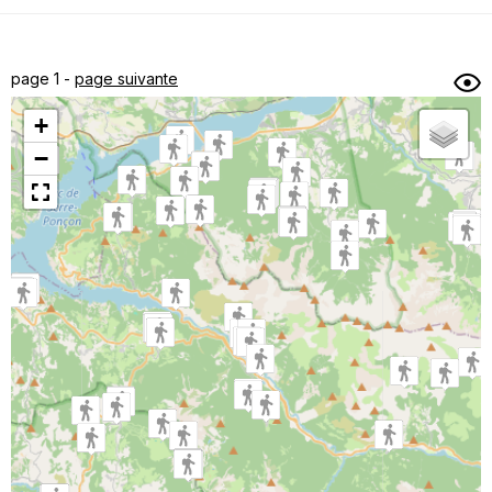
Dénivelé min/max
Auteur
Dossier
et
page 1 -
page suivante
sous-dossiers
+
Trier par
−
Horodatage
Photos