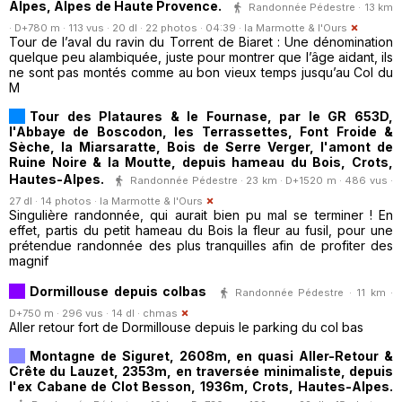
Alpes, Alpes de Haute Provence.
Randonnée Pédestre · 13 km
· D+780 m · 113 vus · 20 dl · 22 photos · 04:39 ·
la Marmotte & l'Ours
Tour de l’aval du ravin du Torrent de Biaret : Une dénomination
quelque peu alambiquée, juste pour montrer que l’âge aidant, ils
ne sont pas montés comme au bon vieux temps jusqu’au Col du
M
Tour des Plataures & le Fournase, par le GR 653D,
l'Abbaye de Boscodon, les Terrassettes, Font Froide &
Sèche, la Miarsaratte, Bois de Serre Verger, l'amont de
Ruine Noire & la Moutte, depuis hameau du Bois, Crots,
Hautes-Alpes.
Randonnée Pédestre · 23 km · D+1520 m · 486 vus ·
27 dl · 14 photos ·
la Marmotte & l'Ours
Singulière randonnée, qui aurait bien pu mal se terminer ! En
effet, partis du petit hameau du Bois la fleur au fusil, pour une
prétendue randonnée des plus tranquilles afin de profiter des
magnif
Dormillouse depuis colbas
Randonnée Pédestre · 11 km ·
D+750 m · 296 vus · 14 dl ·
chmas
Aller retour fort de Dormillouse depuis le parking du col bas
Montagne de Siguret, 2608m, en quasi Aller-Retour &
Crête du Lauzet, 2353m, en traversée minimaliste, depuis
l'ex Cabane de Clot Besson, 1936m, Crots, Hautes-Alpes.