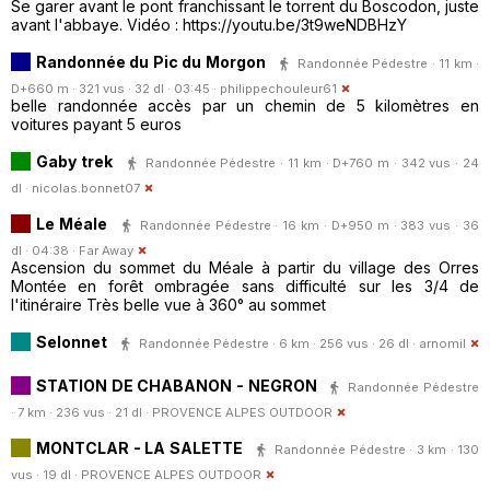
Se garer avant le pont franchissant le torrent du Boscodon, juste
avant l'abbaye. Vidéo : https://youtu.be/3t9weNDBHzY
Randonnée du Pic du Morgon
Randonnée Pédestre · 11 km ·
D+660 m · 321 vus · 32 dl · 03:45 ·
philippechouleur61
belle randonnée accès par un chemin de 5 kilomètres en
voitures payant 5 euros
Gaby trek
Randonnée Pédestre · 11 km · D+760 m · 342 vus · 24
dl ·
nicolas.bonnet07
Le Méale
Randonnée Pédestre · 16 km · D+950 m · 383 vus · 36
dl · 04:38 ·
Far Away
Ascension du sommet du Méale à partir du village des Orres
Montée en forêt ombragée sans difficulté sur les 3/4 de
l'itinéraire Très belle vue à 360° au sommet
Selonnet
Randonnée Pédestre · 6 km · 256 vus · 26 dl ·
arnomil
STATION DE CHABANON - NEGRON
Randonnée Pédestre
· 7 km · 236 vus · 21 dl ·
PROVENCE ALPES OUTDOOR
MONTCLAR - LA SALETTE
Randonnée Pédestre · 3 km · 130
vus · 19 dl ·
PROVENCE ALPES OUTDOOR