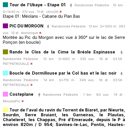
Tour de l'Ubaye - Etape 01
Randonnée Pédestre · 15 km ·
D+1440 m · 272 vus · 11 dl ·
chris26
Etape 01 : Méolans - Cabane du Plan Bas
PIC DU MORGON
Randonnée Pédestre · 13 km · D+1250 m · 283
vus · 12 dl ·
dominique
Montée au Pic du Morgon avec vue à 360° sur le lac de Serre
Ponçon (en boucle)
Rando le Clos de la Cime la Bréole Espinasse
Randonnée Pédestre · 13 km · D+660 m · 335 vus · 16 dl · 03:58 ·
PAT'PATROUILLE
Boucle de Dormillouse par le Col bas et le lac noir
Randonnée Pédestre · 14 km · D+710 m · 349 vus · 16 dl · 03:56 ·
PAT'PATROUILLE
Costeplane
Randonnée Pédestre · 1 km · 80 vus · 14 dl ·
MoustaPic
Tour de l'aval du ravin du Torrent de Biaret, par Nieurte,
Sourdin, Serre Bruiant, les Garneiras, le Plautas,
Chateleret, les Chappas, Pré d'Emeraude, depuis le P à
environ 820m / D 954; Savines-le-Lac, Pontis, Hautes-