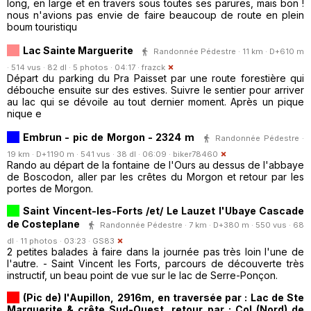
long, en large et en travers sous toutes ses parures, mais bon !
nous n'avions pas envie de faire beaucoup de route en plein
boum touristiqu
Lac Sainte Marguerite
Randonnée Pédestre · 11 km · D+610 m
· 514 vus · 82 dl · 5 photos · 04:17 ·
frazck
Départ du parking du Pra Paisset par une route forestière qui
débouche ensuite sur des estives. Suivre le sentier pour arriver
au lac qui se dévoile au tout dernier moment. Après un pique
nique e
Embrun - pic de Morgon - 2324 m
Randonnée Pédestre ·
19 km · D+1190 m · 541 vus · 38 dl · 06:09 ·
biker78460
Rando au départ de la fontaine de l'Ours au dessus de l'abbaye
de Boscodon, aller par les crêtes du Morgon et retour par les
portes de Morgon.
Saint Vincent-les-Forts /et/ Le Lauzet l'Ubaye Cascade
de Costeplane
Randonnée Pédestre · 7 km · D+380 m · 550 vus · 68
dl · 11 photos · 03:23 ·
GS83
2 petites balades à faire dans la journée pas très loin l'une de
l'autre. - Saint Vincent les Forts, parcours de découverte très
instructif, un beau point de vue sur le lac de Serre-Ponçon.
(Pic de) l'Aupillon, 2916m, en traversée par : Lac de Ste
Marguerite & crête Sud-Ouest, retour par : Col (Nord) de