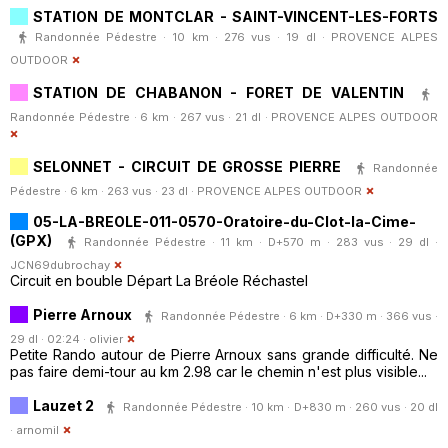
STATION DE MONTCLAR - SAINT-VINCENT-LES-FORTS
Randonnée Pédestre · 10 km · 276 vus · 19 dl ·
PROVENCE ALPES
OUTDOOR
STATION DE CHABANON - FORET DE VALENTIN
Randonnée Pédestre · 6 km · 267 vus · 21 dl ·
PROVENCE ALPES OUTDOOR
SELONNET - CIRCUIT DE GROSSE PIERRE
Randonnée
Pédestre · 6 km · 263 vus · 23 dl ·
PROVENCE ALPES OUTDOOR
05-LA-BREOLE-011-0570-Oratoire-du-Clot-la-Cime-
(GPX)
Randonnée Pédestre · 11 km · D+570 m · 283 vus · 29 dl ·
JCN69dubrochay
Circuit en bouble Départ La Bréole Réchastel
Pierre Arnoux
Randonnée Pédestre · 6 km · D+330 m · 366 vus ·
29 dl · 02:24 ·
olivier
Petite Rando autour de Pierre Arnoux sans grande difficulté. Ne
pas faire demi-tour au km 2.98 car le chemin n'est plus visible...
Lauzet 2
Randonnée Pédestre · 10 km · D+830 m · 260 vus · 20 dl
·
arnomil