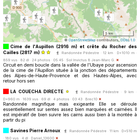
5 km
©
OpenStreetMap
contributors,
ODbL 1.0
Cime de l'Aupillon (2916 m) et crête du Rocher des
Cailles (2817 m)
Randonnée Pédestre · 12 km · D+1010 m ·
859 vus · 82 dl · 24 photos · 05:45 ·
Sol Invictus 8 Jean-Marc G.
Circuit en demi boucle dans la vallée de l'Ubaye pour ascension
de la cime de l'Aupillon située à la jonction des départements
des Alpes-de-Haute-Provence et des Hautes-Alpes, avec
retour hors sen
LA COUECHA DIRECTE
Randonnée Pédestre · 9 km ·
D+960 m · 1639 vus · 69 dl · 4 photos · 03:43 ·
Brec10
Randonnée magnifique mais exigeante Elle se déroule
essentiellement sur sentes assez bien marquées et cairnées. Il
est impératif de bien suivre les cairns aussi bien à la montée à
partir du pi
Savines Pierre Arnoux
Randonnée Pédestre · 11 km · D+510 m
· 180 vus · 4 dl ·
Daniel_13600