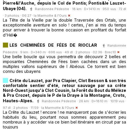
Pierre&l'Auche, depuis le Col de Pontis; Pontis&le Lauzet-
Ubaye (04).
Randonnée Pédestre · 18 km · D+1410 m · 950 vus · 72 dl
· 3 photos · 06:27 ·
la Marmotte & l'Ours
La Tête de la Vieille par la double Traversée des Ortals, une
exceptionnelle aventure en solo ! certes, j'en ai mis du temps
pour arriver à trouver la bonne occasion en profitant du forfait
d'Hél�
LES CHEMINÉES DE FÉES DE RIOCLAR
Randonnée
Pédestre · 9 km · D+340 m · 698 vus · 49 dl · 2 photos · 02:36 ·
Brec10
Une belle boucle qui vous permettra de découvrir 2 belles et
imposantes Cheminées de Fées bien cachées dans un des
multiples vallons supérieurs de l Abéous. Ce torrent est bien
connu des ubayens
Crête du Lauzet, par Pra Clapier, Clot Besson & son très
confortable sentier d'été, retour sauvage par sa crête
Nord-Ouest jusqu'à Clot Cousin, la Forêt du Bout du Mélèze
& Pra Crozet, depuis le P de la Draye à la Montagne, Crots,
Hautes-Alpes.
Randonnée Pédestre · 26 km · D+1810 m · 1019 vus ·
97 dl · 2 photos · 11:59 ·
la Marmotte & l'Ours
La Crête du Lauzet ! encore ! ne manqueront pas de s'écrier les
habitués du lieu, pourtant nous sommes apparemment peu
nombreux à y accéder via ce bien bel itinéraire en circuit par sa
toujours