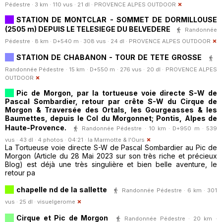
Pédestre · 3 km · 110 vus · 21 dl ·
PROVENCE ALPES OUTDOOR
STATION DE MONTCLAR - SOMMET DE DORMILLOUSE
(2505 m) DEPUIS LE TELESIEGE DU BELVEDERE
Randonnée
Pédestre · 8 km · D+540 m · 308 vus · 24 dl ·
PROVENCE ALPES OUTDOOR
STATION DE CHABANON - TOUR DE TETE GROSSE
Randonnée Pédestre · 15 km · D+550 m · 276 vus · 20 dl ·
PROVENCE ALPES
OUTDOOR
Pic de Morgon, par la tortueuse voie directe S-W de
Pascal Sombardier, retour par crête S-W du Cirque de
Morgon & Traversée des Ortals, les Gourgeasses & les
Baumettes, depuis le Col du Morgonnet; Pontis, Alpes de
Haute-Provence.
Randonnée Pédestre · 10 km · D+950 m · 539
vus · 43 dl · 4 photos · 04:21 ·
la Marmotte & l'Ours
La Tortueuse voie directe S-W de Pascal Sombardier au Pic de
Morgon (Article du 28 Mai 2023 sur son très riche et précieux
Blog) est déjà une très singulière et bien belle aventure, le
retour pa
chapelle nd de la sallette
Randonnée Pédestre · 6 km · 301
vus · 25 dl ·
visuelgerome
Cirque et Pic de Morgon
Randonnée Pédestre · 20 km ·