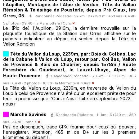
l'Aupillon, Montagne de l'Alpe de Verdun, Tête du Vallon
Rémolon & Télésiège de Pousterle, depuis Pré Claux, les
Orres, 05.
Randonnée Pédestre · 22 km · D+2190 m · 453 vus · 64 dl ·
5 photos · 09:48 ·
la Marmotte & l'Ours
Le (Pic de) l'Aupillon, 2916m, la dernière trouvaille sur la
plaquette touristique de la Station des Orres affichée sur le
panneau indicateur au départ du sentier depuis la Tête du
Vallon Rémolon
Tête du Vallon du Loup, 2239m, par : Bois du Col bas, Lac
de la Cabane & Vallon du Loup, retour par : Col Bas, Vallon
de Provence & Bois de Chabrier; depuis 1578m / Route
Forestière du Gaudissart, le Lauzet-Ubaye, Alpes de
Haute-Provence.
Randonnée Pédestre · 23 km · D+1310 m · 968
vus · 64 dl · 2 photos · 10:36 ·
la Marmotte & l'Ours
La Tête du Vallon du Loup, 2239m, en traversée du Vallon du
Loup à celui de Provence n'a été qu'un excellent prétexte pour
tenir la promesse que l'Ours m'avait faite en septembre 2022 : -
nous r
Marche Savines
Randonnée Pédestre · 11 km · D+740 m · 359
vus · 34 dl ·
Francis
Pas de description, trace GPX fournie pour ceux qui peuvent
l'enregistrer. Attention, 485 m de D+ sur les 3 premiers
kilomètres du départ !