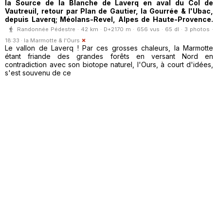
la Source de la Blanche de Laverq en aval du Col de
Vautreuil, retour par Plan de Gautier, la Gourrée & l'Ubac,
depuis Laverq; Méolans-Revel, Alpes de Haute-Provence.
Randonnée Pédestre · 42 km · D+2170 m · 656 vus · 65 dl · 3 photos ·
18:33 ·
la Marmotte & l'Ours
Le vallon de Laverq ! Par ces grosses chaleurs, la Marmotte
étant friande des grandes forêts en versant Nord en
contradiction avec son biotope naturel, l'Ours, à court d'idées,
s'est souvenu de ce