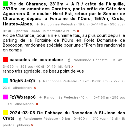
Pic de Charance, 2316m + A-R / crête de l'Aiguille,
2379m, en amont des Carattes, par la crête de Côte des
Agourriers & le couloir Nord-Est, retour par le Sentier de
Charance; depuis la Fontaine de l'Ours, 1567m, Crots,
Hautes-Alpes.
Randonnée Pédestre · 19 km · D+1440 m · 596 vus ·
42 dl · 2 photos · 09:59 ·
la Marmotte & l'Ours
Pic de Charance, pour la n + unième fois, au plus court depuis le
parking de la Fontaine de l'Ours en Forêt Domaniale de
Boscodon, randonnée spéciale pour une : "Première randonnée
en compa
cascades de costeplane
Randonnée Pédestre · 8 km ·
D+920 m · 393 vus · 40 dl · 01:49 ·
kiki-MN
rando très agréable, de beau point de vue
90gbNUeQ1i
Randonnée Pédestre · 16 km · D+1100 m · 285 vus ·
23 dl ·
alinebianchi
FzYWxtapo6
Randonnée Pédestre · 10 km · D+1180 m · 296 vus
· 39 dl ·
alinebianchi
2024-03-05 De l'abbaye du Boscodon à St-Jean des
Crots
Randonnée Pédestre · 9 km · D+400 m · 310 vus · 43 dl · 18
photos ·
pbhenry