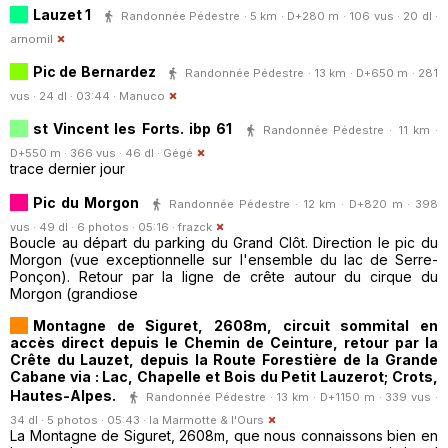
Lauzet 1
Randonnée Pédestre · 5 km · D+280 m · 106 vus · 20 dl ·
arnomil
Pic de Bernardez
Randonnée Pédestre · 13 km · D+650 m · 281
vus · 24 dl · 03:44 ·
Manuco
st Vincent les Forts. ibp 61
Randonnée Pédestre · 11 km ·
D+550 m · 366 vus · 46 dl ·
Gégé
trace dernier jour
Pic du Morgon
Randonnée Pédestre · 12 km · D+820 m · 398
vus · 49 dl · 6 photos · 05:16 ·
frazck
Boucle au départ du parking du Grand Clôt. Direction le pic du
Morgon (vue exceptionnelle sur l'ensemble du lac de Serre-
Ponçon). Retour par la ligne de crête autour du cirque du
Morgon (grandiose
Montagne de Siguret, 2608m, circuit sommital en
accès direct depuis le Chemin de Ceinture, retour par la
Crête du Lauzet, depuis la Route Forestière de la Grande
Cabane via : Lac, Chapelle et Bois du Petit Lauzerot; Crots,
Hautes-Alpes.
Randonnée Pédestre · 13 km · D+1150 m · 339 vus ·
34 dl · 5 photos · 05:43 ·
la Marmotte & l'Ours
La Montagne de Siguret, 2608m, que nous connaissons bien en