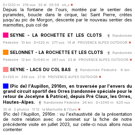
D+1220 m · 219 vus · 32 dl · 05:59 ·
oli_z
Depuis la fontaine de l'ours, montée par le sentier des
pyramides, boucle dans le cirque, lac Saint Pierre, crètes
jusqu'au pic de Morgon, descente par le nouveau sentier des
marmottes, puis col de
SEYNE - LA ROCHETTE ET LES CLOTS
Randonnée
Pédestre · 10 km · D+520 m · 277 vus · 14 dl ·
PROVENCE ALPES OUTDOOR
SELONNET - LA ROCHETTE ET LES CLOTS
Randonnée
Pédestre · 12 km · D+540 m · 287 vus · 23 dl ·
PROVENCE ALPES OUTDOOR
SEYNE - LACS DU COL BAS
Randonnée Pédestre · 8 km ·
D+320 m · 336 vus · 27 dl ·
PROVENCE ALPES OUTDOOR
(Pic de) l'Aupillon, 2916m, en traversée par l'envers du
grand circuit sportif des Orres (randonnée spéciale pour le
retour de Jocelyne & Patrice), depuis Pré Claux, les Orres,
Hautes-Alpes.
Randonnée Pédestre · 26 km · D+2340 m · 620 vus ·
35 dl · 2 photos · 11:12 ·
la Marmotte & l'Ours
(Pic de) l'Aupillon, 2916m : vu l'exhaustivité de la présentation
de notre relation avec ce sommet sur la fiche de notre
précédente visite en juillet 2023, sur celle-ci nous allons nous
contenter