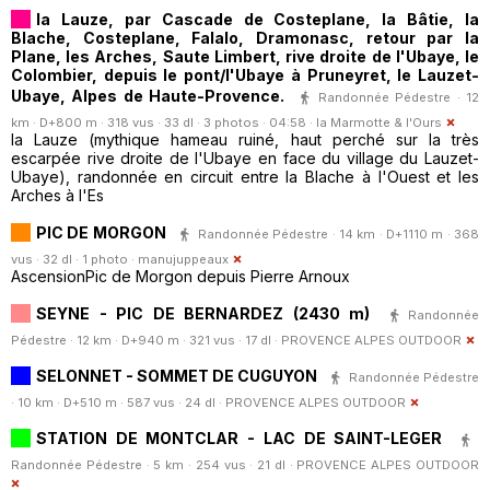
la Lauze, par Cascade de Costeplane, la Bâtie, la
Blache, Costeplane, Falalo, Dramonasc, retour par la
Plane, les Arches, Saute Limbert, rive droite de l'Ubaye, le
Colombier, depuis le pont/l'Ubaye à Pruneyret, le Lauzet-
Ubaye, Alpes de Haute-Provence.
Randonnée Pédestre · 12
km · D+800 m · 318 vus · 33 dl · 3 photos · 04:58 ·
la Marmotte & l'Ours
la Lauze (mythique hameau ruiné, haut perché sur la très
escarpée rive droite de l'Ubaye en face du village du Lauzet-
Ubaye), randonnée en circuit entre la Blache à l'Ouest et les
Arches à l'Es
PIC DE MORGON
Randonnée Pédestre · 14 km · D+1110 m · 368
vus · 32 dl · 1 photo ·
manujuppeaux
AscensionPic de Morgon depuis Pierre Arnoux
SEYNE - PIC DE BERNARDEZ (2430 m)
Randonnée
Pédestre · 12 km · D+940 m · 321 vus · 17 dl ·
PROVENCE ALPES OUTDOOR
SELONNET - SOMMET DE CUGUYON
Randonnée Pédestre
· 10 km · D+510 m · 587 vus · 24 dl ·
PROVENCE ALPES OUTDOOR
STATION DE MONTCLAR - LAC DE SAINT-LEGER
Randonnée Pédestre · 5 km · 254 vus · 21 dl ·
PROVENCE ALPES OUTDOOR