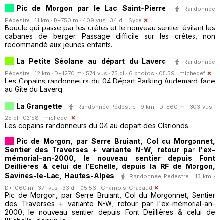
Pic de Morgon par le Lac Saint-Pierre
Randonnée
Pédestre · 11 km · D+750 m · 409 vus · 34 dl ·
Syde
Boucle qui passe par les crêtes et le nouveau sentier évitant les
cabanes de berger. Passage difficile sur les crêtes, non
recommandé aux jeunes enfants.
La Petite Séolane au départ du Laverq
Randonnée
Pédestre · 12 km · D+1270 m · 574 vus · 75 dl · 6 photos · 05:59 ·
michedef
Les Copains randonneurs du 04 Départ Parking Audemard face
au Gite du Laverq
La Grangette
Randonnée Pédestre · 9 km · D+560 m · 303 vus ·
25 dl · 02:58 ·
michedef
Les copains randonneurs du 04 au depart des Clarionds
Pic de Morgon, par Serre Bruiant, Col du Morgonnet,
Sentier des Traverses + variante N-W, retour par l'ex-
mémorial-an-2000, le nouveau sentier depuis Font
Deillières & celui de l'Echelle, depuis la RF de Morgon,
Savines-le-Lac, Hautes-Alpes
Randonnée Pédestre · 13 km ·
D+1060 m · 371 vus · 33 dl · 05:56 ·
Chamois-Crapaud
Pic de Morgon, par Serre Bruiant, Col du Morgonnet, Sentier
des Traverses + variante N-W, retour par l'ex-mémorial-an-
2000, le nouveau sentier depuis Font Deillières & celui de