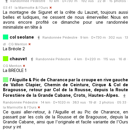
Randonnée Pédestre · 10 km · D+730 m · 192 vus · 22 dl · 15 photos ·
03:41 ·
la Marmotte & l'Ours
La montagne de Siguret et la crête du Lauzet, toujours aussi
belles et ludiques, ne cessent de nous émerveiller. Nous en
avons encore profité ce dimanche pour une randonnée
minimaliste en tête à
col seolane
Randonnée Pédestre · 9 km · D+730 m · 302 vus · 13
dl ·
CG Menton
La Bréole 2
chauvet
Randonnée Pédestre · 4 km · D+220 m · 115 vus · 16 dl ·
CG Menton
La BREOLE 1
l'Aiguille & Pic de Charance par la croupe en rive gauche
de Vallon Clapier, Chemin de Ceinture, Cirque & Col de
Bragousse, retour par Col de la Rousse, depuis la Route
Forestière de la Grande Cabane, Crots, Hautes-Alpes.
Randonnée Pédestre · 14 km · D+1020 m · 383 vus · 19 dl · 2 photos · 05:33 ·
la Marmotte & l'Ours
Ce quasi aller-retour, à l'Aiguille et au Pic de Charance, en
passant par les cols de la Rousse et de Bragousse, depuis la
Grande Cabane, ainsi que l'originale et facile variante de l'Ours
pour y int