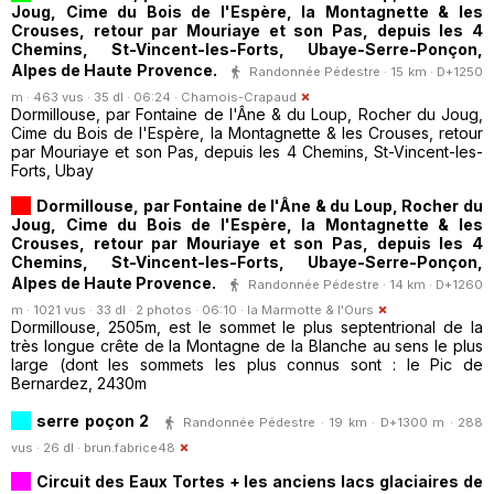
Joug, Cime du Bois de l'Espère, la Montagnette & les
Crouses, retour par Mouriaye et son Pas, depuis les 4
Chemins, St-Vincent-les-Forts, Ubaye-Serre-Ponçon,
Alpes de Haute Provence.
Randonnée Pédestre · 15 km · D+1250
m · 463 vus · 35 dl · 06:24 ·
Chamois-Crapaud
Dormillouse, par Fontaine de l'Âne & du Loup, Rocher du Joug,
Cime du Bois de l'Espère, la Montagnette & les Crouses, retour
par Mouriaye et son Pas, depuis les 4 Chemins, St-Vincent-les-
Forts, Ubay
Dormillouse, par Fontaine de l'Âne & du Loup, Rocher du
Joug, Cime du Bois de l'Espère, la Montagnette & les
Crouses, retour par Mouriaye et son Pas, depuis les 4
Chemins, St-Vincent-les-Forts, Ubaye-Serre-Ponçon,
Alpes de Haute Provence.
Randonnée Pédestre · 14 km · D+1260
m · 1021 vus · 33 dl · 2 photos · 06:10 ·
la Marmotte & l'Ours
Dormillouse, 2505m, est le sommet le plus septentrional de la
très longue crête de la Montagne de la Blanche au sens le plus
large (dont les sommets les plus connus sont : le Pic de
Bernardez, 2430m
serre poçon 2
Randonnée Pédestre · 19 km · D+1300 m · 288
vus · 26 dl ·
brun.fabrice48
Circuit des Eaux Tortes + les anciens lacs glaciaires de