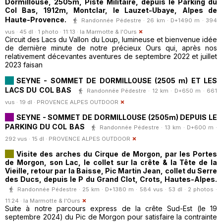
Dormillouse, 2505m, Piste Militaire, depuis le Parking du
Col Bas, 1912m, Montclar, le Lauzet-Ubaye, Alpes de
Haute-Provence.
Randonnée Pédestre · 26 km · D+1490 m · 394
vus · 45 dl · 1 photo · 11:13 ·
la Marmotte & l'Ours
Circuit des Lacs du Vallon du Loup, lumineuse et bienvenue idée
de dernière minute de notre précieux Ours qui, après nos
relativement décevantes aventures de septembre 2022 et juillet
2023 faisan
SEYNE - SOMMET DE DORMILLOUSE (2505 m) ET LES
LACS DU COL BAS
Randonnée Pédestre · 12 km · D+650 m · 661
vus · 19 dl ·
PROVENCE ALPES OUTDOOR
SEYNE - SOMMET DE DORMILLOUSE (2505m) DEPUIS LE
PARKING DU COL BAS
Randonnée Pédestre · 13 km · D+600 m ·
292 vus · 15 dl ·
PROVENCE ALPES OUTDOOR
Visite des arches du Cirque de Morgon, par les Portes
de Morgon, son Lac, le collet sur la crête & la Tête de la
Vieille, retour par la Baisse, Pic Martin Jean, collet du Serre
des Ducs, depuis le P du Grand Clot, Crots, Hautes-Alpes.
Randonnée Pédestre · 25 km · D+1380 m · 584 vus · 53 dl · 2 photos ·
11:24 ·
la Marmotte & l'Ours
Suite à notre parcours express de la crête Sud-Est (le 19
septembre 2024) du Pic de Morgon pour satisfaire la contrainte