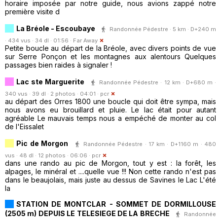
horaire imposée par notre guide, nous avions zappé notre
première visite d
La Bréole - Escoubaye
Randonnée Pédestre · 5 km · D+240 m
· 434 vus · 34 dl · 01:56 ·
Far Away
Petite boucle au départ de la Bréole, avec divers points de vue
sur Serre Ponçon et les montagnes aux alentours Quelques
passages bien raides à signaler !
Lac ste Marguerite
Randonnée Pédestre · 12 km · D+680 m ·
340 vus · 39 dl · 2 photos · 04:01 ·
pcr
au départ des Orres 1800 une boucle qui doit être sympa, mais
nous avons eu brouillard et pluie. Le lac était pour autant
agréable Le mauvais temps nous a empéché de monter au col
de l'Eissalet
Pic de Morgon
Randonnée Pédestre · 17 km · D+1160 m · 480
vus · 48 dl · 12 photos · 06:06 ·
pcr
dans une rando au pic de Morgon, tout y est : la forêt, les
alpages, le minéral et ....quelle vue !!! Non cette rando n'est pas
dans le beaujolais, mais juste au dessus de Savines le Lac L'été
la
STATION DE MONTCLAR - SOMMET DE DORMILLOUSE
(2505 m) DEPUIS LE TELESIEGE DE LA BRECHE
Randonnée