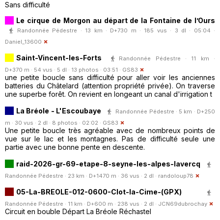
Sans difficulté
Le cirque de Morgon au départ de la Fontaine de l’Ours
Randonnée Pédestre · 13 km · D+730 m · 185 vus · 3 dl · 05:04 ·
Daniel_13600
Saint-Vincent-les-Forts
Randonnée Pédestre · 11 km ·
D+370 m · 54 vus · 5 dl · 13 photos · 03:51 ·
GS83
une petite boucle sans difficulté pour aller voir les anciennes
batteries du Châtelard (attention propriété privée). On traverse
une superbe forêt. On revient en longeant un canal d'irrigation t
La Bréole - L'Escoubaye
Randonnée Pédestre · 5 km · D+250
m · 30 vus · 2 dl · 8 photos · 02:02 ·
GS83
Une petite boucle très agréable avec de nombreux points de
vue sur le lac et les montagnes. Pas de difficulté seule une
partie avec une bonne pente en descente.
raid-2026-gr-69-etape-8-seyne-les-alpes-lavercq
Randonnée Pédestre · 23 km · D+1470 m · 36 vus · 2 dl ·
randoloup78
05-La-BREOLE-012-0600-Clot-la-Cime-(GPX)
Randonnée Pédestre · 11 km · D+600 m · 238 vus · 2 dl ·
JCN69dubrochay
Circuit en bouble Départ La Bréole Réchastel