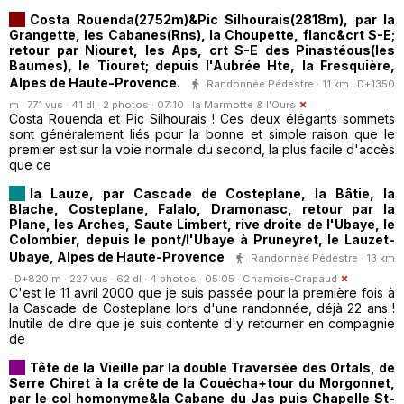
Costa Rouenda(2752m)&Pic Silhourais(2818m), par la
Grangette, les Cabanes(Rns), la Choupette, flanc&crt S-E;
retour par Niouret, les Aps, crt S-E des Pinastéous(les
Baumes), le Tiouret; depuis l'Aubrée Hte, la Fresquière,
Alpes de Haute-Provence.
Randonnée Pédestre · 11 km · D+1350
m · 771 vus · 41 dl · 2 photos · 07:10 ·
la Marmotte & l'Ours
Costa Rouenda et Pic Silhourais ! Ces deux élégants sommets
sont généralement liés pour la bonne et simple raison que le
premier est sur la voie normale du second, la plus facile d'accès
que ce
la Lauze, par Cascade de Costeplane, la Bâtie, la
Blache, Costeplane, Falalo, Dramonasc, retour par la
Plane, les Arches, Saute Limbert, rive droite de l'Ubaye, le
Colombier, depuis le pont/l'Ubaye à Pruneyret, le Lauzet-
Ubaye, Alpes de Haute-Provence
Randonnée Pédestre · 13 km
· D+820 m · 227 vus · 62 dl · 4 photos · 05:05 ·
Chamois-Crapaud
C'est le 11 avril 2000 que je suis passée pour la première fois à
la Cascade de Costeplane lors d'une randonnée, déjà 22 ans !
Inutile de dire que je suis contente d'y retourner en compagnie
de
Tête de la Vieille par la double Traversée des Ortals, de
Serre Chiret à la crête de la Couécha+tour du Morgonnet,
par le col homonyme&la Cabane du Jas puis Chapelle St-