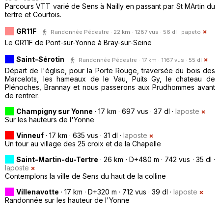
Parcours VTT varié de Sens à Nailly en passant par St MArtin du
tertre et Courtois.
GR11F
Randonnée Pédestre · 22 km · 1287 vus · 56 dl ·
papeto
Le GR11F de Pont-sur-Yonne à Bray-sur-Seine
Saint-Sérotin
Randonnée Pédestre · 17 km · 1167 vus · 55 dl
Départ de l'église, pour la Porte Rouge, traversée du bois des
Marcelots, les hameaux de le Vau, Puits Gy, le chateau de
Plénoches, Brannay et nous passerons aux Prudhommes avant
de rentrer.
Champigny sur Yonne
· 17 km · 697 vus · 37 dl ·
laposte
Sur les hauteurs de l'Yonne
Vinneuf
· 17 km · 635 vus · 31 dl ·
laposte
Un tour au village des 25 croix et de la Chapelle
Saint-Martin-du-Tertre
· 26 km · D+480 m · 742 vus · 35 dl ·
laposte
Contemplons la ville de Sens du haut de la colline
Villenavotte
· 17 km · D+320 m · 712 vus · 39 dl ·
laposte
Randonnée sur les hauteur de l'Yonne