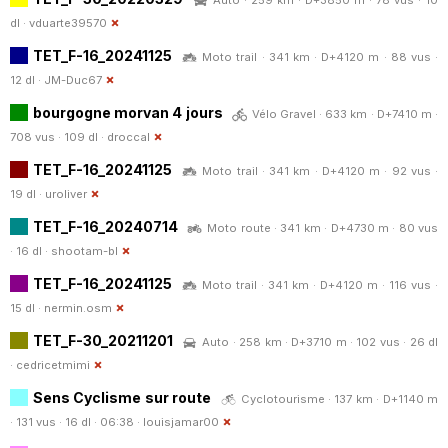
dl ·
vduarte39570
TET_F-16_20241125
Moto trail · 341 km · D+4120 m · 88 vus ·
12 dl ·
JM-Duc67
bourgogne morvan 4 jours
Vélo Gravel · 633 km · D+7410 m ·
708 vus · 109 dl ·
droccal
TET_F-16_20241125
Moto trail · 341 km · D+4120 m · 92 vus ·
19 dl ·
uroliver
TET_F-16_20240714
Moto route · 341 km · D+4730 m · 80 vus
· 16 dl ·
shootam-bl
TET_F-16_20241125
Moto trail · 341 km · D+4120 m · 116 vus ·
15 dl ·
nermin.osm
TET_F-30_20211201
Auto · 258 km · D+3710 m · 102 vus · 26 dl
·
cedricetmimi
Sens Cyclisme sur route
Cyclotourisme · 137 km · D+1140 m
· 131 vus · 16 dl · 06:38 ·
louisjamar00