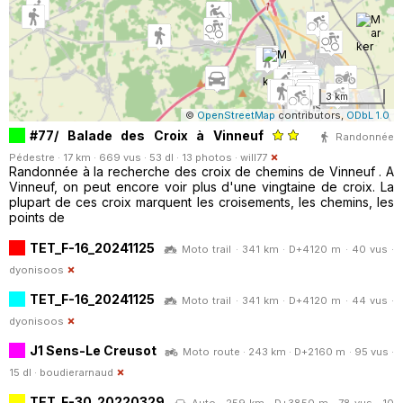
3 km
©
OpenStreetMap
contributors,
ODbL 1.0
#77/ Balade des Croix à Vinneuf
Randonnée
Pédestre · 17 km · 669 vus · 53 dl · 13 photos ·
will77
Randonnée à la recherche des croix de chemins de Vinneuf . A
Vinneuf, on peut encore voir plus d'une vingtaine de croix. La
plupart de ces croix marquent les croisements, les chemins, les
points de
TET_F-16_20241125
Moto trail · 341 km · D+4120 m · 40 vus ·
dyonisoos
TET_F-16_20241125
Moto trail · 341 km · D+4120 m · 44 vus ·
dyonisoos
J1 Sens-Le Creusot
Moto route · 243 km · D+2160 m · 95 vus ·
15 dl ·
boudierarnaud
TET_F-30_20220329
Auto · 259 km · D+3850 m · 78 vus · 10