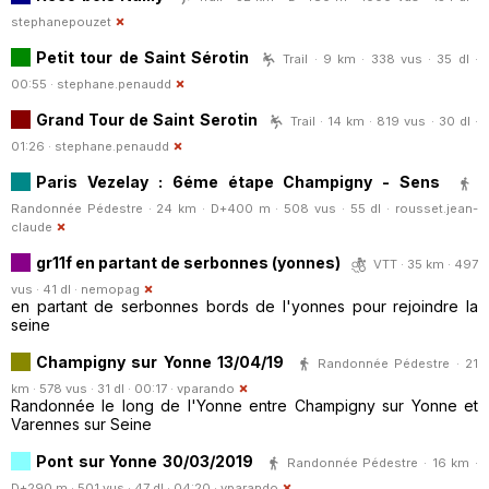
stephanepouzet
Petit tour de Saint Sérotin
Trail · 9 km · 338 vus · 35 dl ·
00:55 ·
stephane.penaudd
Grand Tour de Saint Serotin
Trail · 14 km · 819 vus · 30 dl ·
01:26 ·
stephane.penaudd
Paris Vezelay : 6éme étape Champigny - Sens
Randonnée Pédestre · 24 km · D+400 m · 508 vus · 55 dl ·
rousset.jean-
claude
gr11f en partant de serbonnes (yonnes)
VTT · 35 km · 497
vus · 41 dl ·
nemopag
en partant de serbonnes bords de l'yonnes pour rejoindre la
seine
Champigny sur Yonne 13/04/19
Randonnée Pédestre · 21
km · 578 vus · 31 dl · 00:17 ·
vparando
Randonnée le long de l'Yonne entre Champigny sur Yonne et
Varennes sur Seine
Pont sur Yonne 30/03/2019
Randonnée Pédestre · 16 km ·
D+290 m · 501 vus · 47 dl · 04:20 ·
vparando