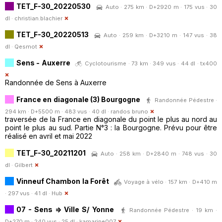
TET_F-30_20220530
Auto · 275 km · D+2920 m · 175 vus · 30
dl ·
christian.blachier
TET_F-30_20220513
Auto · 259 km · D+3210 m · 147 vus · 38
dl ·
Qesmot
Sens - Auxerre
Cyclotourisme · 73 km · 349 vus · 44 dl ·
tx400
Randonnée de Sens à Auxerre
France en diagonale (3) Bourgogne
Randonnée Pédestre ·
294 km · D+5500 m · 483 vus · 40 dl ·
randos bruno
traversée de la France en diagonale du point le plus au nord au
point le plus au sud. Partie N°3 : la Bourgogne. Prévu pour être
réalisé en avril et mai 2022
TET_F-30_20211201
Auto · 258 km · D+2840 m · 748 vus · 30
dl ·
Gilbert
Vinneuf Chambon la Forêt
Voyage à vélo · 157 km · D+410 m
· 297 vus · 41 dl ·
Hub
07 - Sens => Ville S/ Yonne
Randonnée Pédestre · 19 km ·
D+270 m · 240 vus · 25 dl ·
kamarine007