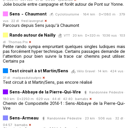
Jolie boucle entre campagne et forêt autour de Pont sur Yonne.
Sens - Chaumont
Cyclotourisme · 164 km · D+1380 m · 379
vus · 22 dl ·
fred.lavergnat
Parcours depuis Sens jusqu'à Chaumont
Rando autour de Nailly
VTT · 20 km · D+320 m · 1036 vus · 103
dl ·
Thomas.Prx
Petite rando sympa empruntant quelques singles ludiques mais
pas forcément hyper technique. Certains passages demande de
l'attention pour bien suivre la trace car chemins peut utiliser.
Certains pa
Test circuit à st Martin/Sens
Vélo Gravel · 14 km · 424 vus ·
31 dl ·
mailpasdutoutpro
Test circuit à st Martin/Sens, pas encore réalisé
Sens-Abbaye de la Pierre-Qui-Vire
Randonnée Pédestre ·
180 km · D+2250 m · 629 vus · 44 dl · 42:40 ·
barnabs
Chemin de Compostelle 2014-1 : Sens-Abbaye de la Pierre-Qui-
Vire
Sens-Armeau
Randonnée Pédestre · 23 km · 506 vus · 32 dl ·
04:57 ·
barnabs