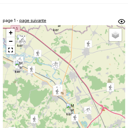
Dénivelé min/max
Auteur
Dossier
et
page 1 -
page suivante
sous-dossiers
+
Trier par
−
Horodatage
Photos