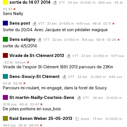
sortie du 14 07 2014
VTT · 34 km · D+540 m · 650 vus · 45 dl ·
02:42
Sens Nailly
Sens pont
VTT · 32 km · D+590 m · 840 vus · 48 dl · 02:11
Sortie du 20/04. Avec Jacques et son pédalier magique
Sens saligny
VTT · 32 km · D+550 m · 754 vus · 58 dl · 02:26
sortie du 4/5/2014
Virade de St-Clément 2013
VTT · 23 km · D+280 m · 1071 vus
· 63 dl ·
Gitoun
Virade de l'espoir St-Clément (89) 2013 parcours de 23Km
Sens-Soucy-St Clément
VTT · 32 km · D+380 m · 945 vus ·
63 dl · 02:16
Parcours mi-roulant, mi-engagé, dans la foret de Soucy
St martin-Nailly-Courtois-Sens
VTT · 36 km · D+600 m ·
1018 vus · 69 dl · 02:47
De jolies portions en sous_bois
Raid Senon Weber 25-05-2013
Autre · 73 km · D+1000 m ·
463 vus · 29 dl · 08:04