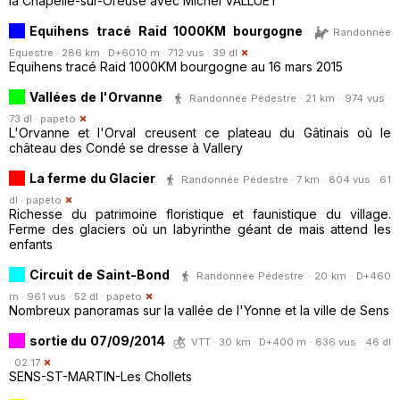
la Chapelle-sur-Oreuse avec Michel VALLUET
Equihens tracé Raid 1000KM bourgogne
Randonnée
Equestre · 286 km · D+6010 m · 712 vus · 39 dl
Equihens tracé Raid 1000KM bourgogne au 16 mars 2015
Vallées de l'Orvanne
Randonnée Pédestre · 21 km · 974 vus ·
73 dl ·
papeto
L'Orvanne et l'Orval creusent ce plateau du Gâtinais où le
château des Condé se dresse à Vallery
La ferme du Glacier
Randonnée Pédestre · 7 km · 804 vus · 61
dl ·
papeto
Richesse du patrimoine floristique et faunistique du village.
Ferme des glaciers où un labyrinthe géant de mais attend les
enfants
Circuit de Saint-Bond
Randonnée Pédestre · 20 km · D+460
m · 961 vus · 52 dl ·
papeto
Nombreux panoramas sur la vallée de l'Yonne et la ville de Sens
sortie du 07/09/2014
VTT · 30 km · D+400 m · 636 vus · 46 dl
· 02:17
SENS-ST-MARTIN-Les Chollets