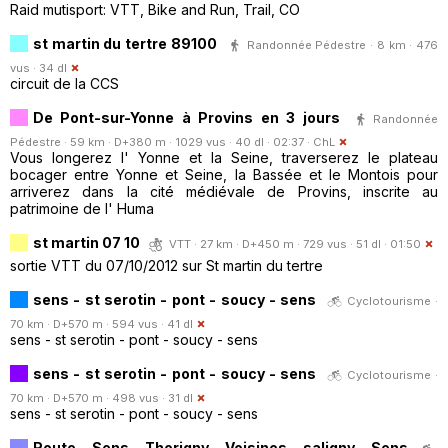
Raid mutisport: VTT, Bike and Run, Trail, CO
st martin du tertre 89100
Randonnée Pédestre · 8 km · 476
vus · 34 dl
circuit de la CCS
De Pont-sur-Yonne à Provins en 3 jours
Randonnée
Pédestre · 59 km · D+380 m · 1029 vus · 40 dl · 02:37 ·
ChL
Vous longerez l' Yonne et la Seine, traverserez le plateau
bocager entre Yonne et Seine, la Bassée et le Montois pour
arriverez dans la cité médiévale de Provins, inscrite au
patrimoine de l' Huma
st martin 07 10
VTT · 27 km · D+450 m · 729 vus · 51 dl · 01:50
sortie VTT du 07/10/2012 sur St martin du tertre
sens - st serotin - pont - soucy - sens
Cyclotourisme ·
70 km · D+570 m · 594 vus · 41 dl
sens - st serotin - pont - soucy - sens
sens - st serotin - pont - soucy - sens
Cyclotourisme ·
70 km · D+570 m · 498 vus · 31 dl
sens - st serotin - pont - soucy - sens
Route - Sens - Thorigny - Voisines - saligny - Sens