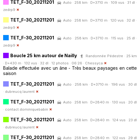
TET_F-30_20211201
Auto · 258 km · D+3710 m · 109 vus · 31 dl ·
zedrp9
TET_F-30_20211201
Auto · 258 km · D+3710 m · 120 vus · 32 dl ·
zedrp9
TET_F-30_20211201
Auto · 258 km · D+3710 m · 115 vus · 25 dl ·
zedrp9
Boucle 25 km autour de Nailly
Randonnée Pédestre · 25 km
· D+430 m · 132 vus · 32 dl · 12 photos · 06:26 ·
Chessyca
Balade effectuée avec un âne - Très beaux paysages en cette
saison
TET_F-30_20211201
Auto · 258 km · D+3710 m · 196 vus · 30 dl
·
dubreucq.laurent
TET_F-30_20211201
Auto · 258 km · D+2840 m · 130 vus · 20 dl
·
contact.dominiquebabin
TET_F-30_20211201
Auto · 258 km · D+2840 m · 124 vus · 23 dl
·
dubreucq.laurent
TET_F-30_20211201
Auto · 258 km · D+2840 m · 122 vus · 29 dl