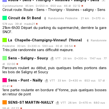
Cyclotourisme · 45 km · D+550 m · 650 vus · 46 dl · 02:12
Circuit route. Route - Sens - Thorigny - Voisines - saligny - Sens
Circuit de St Bond
Randonnée Pédestre · 21 km · D+370 m ·
574 vus · 39 dl ·
mads21
21km-6h30 Départ du parking du supermarché, derrière la gare
SNCF.
La Chapelle-Champigny-Vinneuf (Yonne)
Randonnée
Pédestre · 30 km · D+330 m · 593 vus · 30 dl · 06:54
Très jolie randonnée sans difficulté majeure.
Sens - Saligny - Soucy
VTT · 26 km · D+330 m · 1147 vus · 77
dl · 02:00
Parcours roulant au début, puis quelques belles portions dans
les bois de Saligny et Soucy
Sens - Pont - Nailly
VTT · 33 km · D+430 m · 853 vus · 57 dl ·
01:41
1ere partie roulante en bordure d'Yonne, puis quelques bosses
en retour de pont
SENS-ST MARTIN-NAILLY
VTT · 28 km · D+470 m · 880 vus ·
58 dl · 02:22