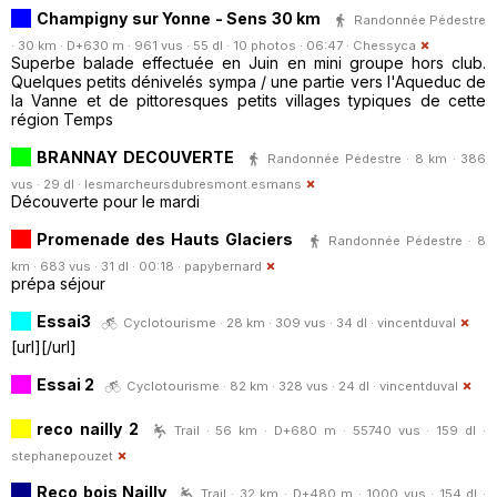
Champigny sur Yonne - Sens 30 km
Randonnée Pédestre
· 30 km · D+630 m · 961 vus · 55 dl · 10 photos · 06:47 ·
Chessyca
Superbe balade effectuée en Juin en mini groupe hors club.
Quelques petits dénivelés sympa / une partie vers l'Aqueduc de
la Vanne et de pittoresques petits villages typiques de cette
région Temps
BRANNAY DECOUVERTE
Randonnée Pédestre · 8 km · 386
vus · 29 dl ·
lesmarcheursdubresmont.esmans
Découverte pour le mardi
Promenade des Hauts Glaciers
Randonnée Pédestre · 8
km · 683 vus · 31 dl · 00:18 ·
papybernard
prépa séjour
Essai3
Cyclotourisme · 28 km · 309 vus · 34 dl ·
vincentduval
[url][/url]
Essai 2
Cyclotourisme · 82 km · 328 vus · 24 dl ·
vincentduval
reco nailly 2
Trail · 56 km · D+680 m · 55740 vus · 159 dl ·
stephanepouzet
Reco bois Nailly
Trail · 32 km · D+480 m · 1000 vus · 154 dl ·