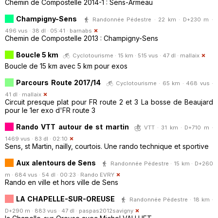
Chemin de Compostelle 2014-1 : Sens-Armeau
Champigny-Sens
Randonnée Pédestre · 22 km · D+230 m ·
496 vus · 38 dl · 05:41 ·
barnabs
Chemin de Compostelle 2013 : Champigny-Sens
Boucle 5 km
Cyclotourisme · 15 km · 515 vus · 47 dl ·
mallaix
Boucle de 15 km avec 5 km pour exos
Parcours Route 2017/14
Cyclotourisme · 65 km · 468 vus ·
41 dl ·
mallaix
Circuit presque plat pour FR route 2 et 3 La bosse de Beaujard
pour le 1er exo d'FR route 3
Rando VTT autour de st martin
VTT · 31 km · D+710 m ·
1469 vus · 83 dl · 02:10
Sens, st Martin, nailly, courtois. Une rando technique et sportive
Aux alentours de Sens
Randonnée Pédestre · 15 km · D+260
m · 684 vus · 54 dl · 00:23 ·
Rando EVRY
Rando en ville et hors ville de Sens
LA CHAPELLE-SUR-OREUSE
Randonnée Pédestre · 18 km ·
D+290 m · 883 vus · 47 dl ·
paspas2012savigny