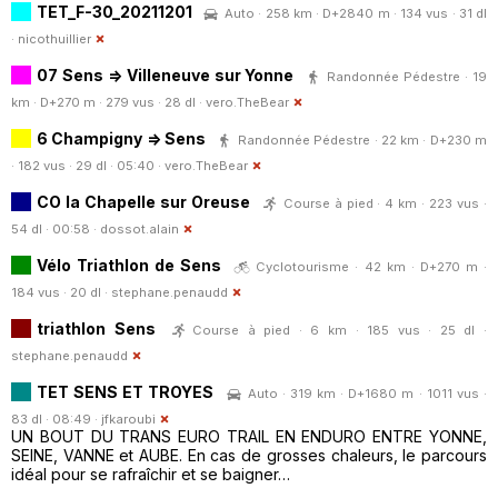
TET_F-30_20211201
Auto · 258 km · D+2840 m · 134 vus · 31 dl
·
nicothuillier
07 Sens => Villeneuve sur Yonne
Randonnée Pédestre · 19
km · D+270 m · 279 vus · 28 dl ·
vero.TheBear
6 Champigny => Sens
Randonnée Pédestre · 22 km · D+230 m
· 182 vus · 29 dl · 05:40 ·
vero.TheBear
CO la Chapelle sur Oreuse
Course à pied · 4 km · 223 vus ·
54 dl · 00:58 ·
dossot.alain
Vélo Triathlon de Sens
Cyclotourisme · 42 km · D+270 m ·
184 vus · 20 dl ·
stephane.penaudd
triathlon Sens
Course à pied · 6 km · 185 vus · 25 dl ·
stephane.penaudd
TET SENS ET TROYES
Auto · 319 km · D+1680 m · 1011 vus ·
83 dl · 08:49 ·
jfkaroubi
UN BOUT DU TRANS EURO TRAIL EN ENDURO ENTRE YONNE,
SEINE, VANNE et AUBE. En cas de grosses chaleurs, le parcours
idéal pour se rafraîchir et se baigner…