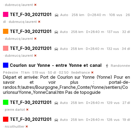
·
dubreucq.laurent
TET_F-30_20211201
Auto · 258 km · D+2840 m · 108 vus · 26
dl ·
dubreucq.laurent
TET_F-30_20211201
Auto · 258 km · D+2840 m · 137 vus · 32 dl
·
dubreucq.laurent
TET_F-30_20211201
Auto · 258 km · D+2840 m · 132 vus · 34 dl
·
dubreucq.laurent
Courlon sur Yonne - entre Yonne et canal
Randonnée
Pédestre · 11 km · 519 vus · 50 dl · 02:50 ·
Iledefrance
Départ et arrivée: Port de Courlon sur Yonne (Yonne) Pour en
savoir et voir plus : portail-de-
randos.fr/autres/Bourgogne_Franche_Comte/Yonne/sentiers/Co
urlonsurYonne_YonneCanal.htm Pas de topoguide
TET_F-30_20211201
Auto · 258 km · D+2840 m · 129 vus · 27 dl
·
pierre.darlot
TET_F-30_20211201
Auto · 258 km · D+2840 m · 128 vus · 19 dl
·
nicothuillier