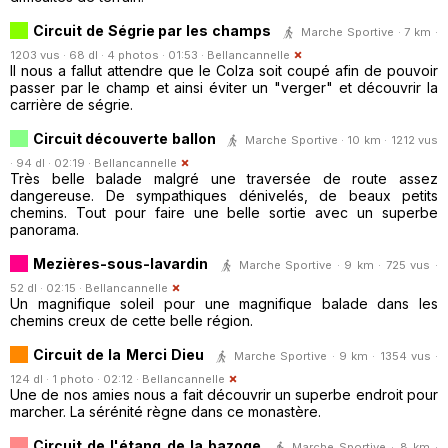
Circuit de Ségrie par les champs
Marche Sportive · 7 km ·
1203 vus · 68 dl · 4 photos · 01:53 ·
Bellancannelle
Il nous a fallut attendre que le Colza soit coupé afin de pouvoir
passer par le champ et ainsi éviter un "verger" et découvrir la
carrière de ségrie.
Circuit découverte ballon
Marche Sportive · 10 km · 1212 vus
· 94 dl · 02:19 ·
Bellancannelle
Très belle balade malgré une traversée de route assez
dangereuse. De sympathiques dénivelés, de beaux petits
chemins. Tout pour faire une belle sortie avec un superbe
panorama.
Mezières-sous-lavardin
Marche Sportive · 9 km · 725 vus ·
52 dl · 02:15 ·
Bellancannelle
Un magnifique soleil pour une magnifique balade dans les
chemins creux de cette belle région.
Circuit de la Merci Dieu
Marche Sportive · 9 km · 1354 vus ·
124 dl · 1 photo · 02:12 ·
Bellancannelle
Une de nos amies nous a fait découvrir un superbe endroit pour
marcher. La sérénité règne dans ce monastère.
Circuit de l'étang de la bazoge
Marche Sportive · 8 km ·