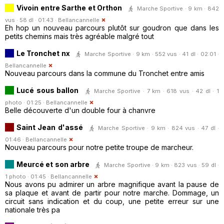
Vivoin entre Sarthe et Orthon
Marche Sportive · 9 km · 842
vus · 58 dl · 01:43 ·
Bellancannelle
Eh hop un nouveau parcours plutôt sur goudron que dans les
petits chemins mais très agréable malgré tout
Le Tronchet nx
Marche Sportive · 9 km · 552 vus · 41 dl · 02:01 ·
Bellancannelle
Nouveau parcours dans la commune du Tronchet entre amis
Lucé sous ballon
Marche Sportive · 7 km · 618 vus · 42 dl · 1
photo · 01:25 ·
Bellancannelle
Belle découverte d'un double four à chanvre
Saint Jean d'assé
Marche Sportive · 9 km · 824 vus · 47 dl ·
01:46 ·
Bellancannelle
Nouveau parcours pour notre petite troupe de marcheur.
Meurcé et son arbre
Marche Sportive · 9 km · 823 vus · 59 dl ·
1 photo · 01:45 ·
Bellancannelle
Nous avons pu admirer un arbre magnifique avant la pause de
sa plaque et avant de partir pour notre marche. Dommage, un
circuit sans indication et du coup, une petite erreur sur une
nationale très pa