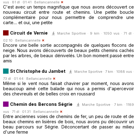
vus · 81 dl · 01:41 ·
Bellancannelle
C'est avec un temps magnifique que nous avons découvert ce
nouveau circuit entre route et chemins. Une petite boucle
complémentaire pour nous permettre de comprendre une
carte.... et oui, une petite
Circuit de Vernie
Marche Sportive · 9 km · 1050 vus · 71 dl ·
02:10 ·
Bellancannelle
Encore une belle sortie accompagnés de quelques flocons de
neige. Nous avons découverts de beaux petits chemins cachés
par les arbres, de beaux dénivelés. Un bon moment passé entre
amis
St Christophe du Jambet
Marche Sportive · 7 km · 1088 vus ·
73 dl · 01:44 ·
Bellancannelle
Même si le vent nous faisait chavirer par moment, nous avons
beaucoup aimé cette balade qui nous a permis d'apercevoir
des chevreuils et de belles croix en roussard
Chemin des Bercons Ségrie
Marche Sportive · 7 km · 1189
vus · 71 dl · 01:31 ·
Bellancannelle
Entre anciennes voies de chemins de fer, un peu de route et de
beaux chemins en lisières de bois, nous avons pu découvrir un
beau parcours sur Ségrie. Déconcertant de passer au milieu
d'une ferme