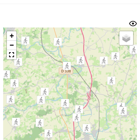
Dénivelé min/max
Auteur
Dossier
et
sous-dossiers
+
Trier par
−
Horodatage
Photos