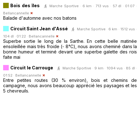
Bois des îles
Marche Sportive · 6 km · 713 vus · 57 dl · 01:07 ·
Bellancannelle
Balade d'automne avec nos batons
Circuit Saint Jean d'Assé
Marche Sportive · 6 km · 1512 vus ·
104 dl · 01:22 ·
Bellancannelle
Superbe sortie le long de la Sarthe. En cette belle matinée
ensoleillée mais très froide (- 8°C), nous avons cheminé dans la
bonne humeur et terminé devant une superbe galette des rois
faite mai
Circuit le Carrouge
Marche Sportive · 9 km · 1094 vus · 85 dl ·
01:52 ·
Bellancannelle
Entre petites routes (30 % environ), bois et chemins de
campagne, nous avons beaucoup apprécié les paysages et les
5 chevreuils.