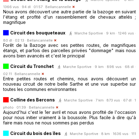
1366 vus · 94 dl · 01:57 ·
Bellancannelle
Nous avons découvert une autre partie de la bazoge en suivant
l'étang et profité d'un rassemblement de chevaux attelés ;
magnifique
Circuit des bouqueteaux
Marche Sportive · 9 km · 1246 vus ·
80 dl · 02:13 ·
Bellancannelle
Forêt de la Bazoge avec ses petites routes, de magnifiques
étangs, et parfois des parcelles privées "dommage" mais nous
avons bien avancés et c'est le principal
Circuit du Tronchet
Marche Sportive · 9 km · 898 vus · 68 dl ·
02:11 ·
Bellancannelle
Entre petites routes et chemins, nous avons découvert un
nouveau circuit de notre belle Sarthe et une vue superbe sur
toutes les communes environnantes
Colline des Bercons
Marche Sportive · 7 km · 873 vus · 67 dl · 1
photo · 01:39 ·
Bellancannelle
Aujourd'hui c'est le 1er avril et nous avons profité de l'occasion
pour nous initier vraiment à la boussole. Plus facile à dire qu'à
faire mais nous ne nous sommes pas perdus
Circuit du bois des îles
Marche Sportive · 8 km · 1636 vus · 111