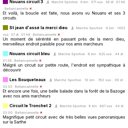
Nouans circuit 3
Marche Sportive · 9 km · 571 vus · 36 dl · 01:46
·
Bellancannelle
Et voilà, la boucle est faite, nous avons vu Nouans et ses 3
circuits.
St jean d'assé la merci dieu
Marche Sportive · 9 km · 1402
vus · 57 dl · 01:49 ·
Bellancannelle
Un moment de sérénité en passant près de la merci dieu,
merveilleux endroit paisible pour nos amis marcheurs
Nouans circuit bleu
Marche Sportive · 8 km · 625 vus · 44 dl ·
01:26 ·
Bellancannelle
Malgré un circuit sur petite route, l'endroit est sympathique à
découvrir
Les Bouqueteaux
Marche Sportive · 10 km · 783 vus · 39 dl ·
02:03 ·
Bellancannelle
Et encore une fois, une belle balade dans la forêt de la Bazoge
avec nos amis marcheurs
Circuit le Tronchet 2
Marche Sportive · 8 km · 667 vus · 44 dl ·
02:00 ·
Bellancannelle
Magnifique petit circuit avec de très belles vues panoramiques
sur la Sarthe