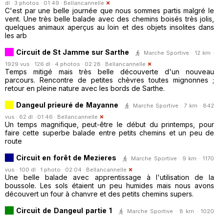
dl · 3 photos · 01:49 ·
Bellancannelle
C'est par une belle journée que nous sommes partis malgré le
vent. Une très belle balade avec des chemins boisés très jolis,
quelques animaux aperçus au loin et des objets insolites dans
les arb
Circuit de St Jamme sur Sarthe
Marche Sportive · 12 km ·
1929 vus · 126 dl · 4 photos · 02:28 ·
Bellancannelle
Temps mitigé mais très belle découverte d'un nouveau
parcours. Rencontre de petites chèvres toutes mignonnes ;
retour en pleine nature avec les bords de Sarthe.
Dangeul prieuré de Mayanne
Marche Sportive · 7 km · 842
vus · 62 dl · 01:46 ·
Bellancannelle
Un temps magnifique, peut-être le début du printemps, pour
faire cette superbe balade entre petits chemins et un peu de
route
Circuit en forêt de Mezieres
Marche Sportive · 9 km · 1170
vus · 100 dl · 1 photo · 02:04 ·
Bellancannelle
Une belle balade avec apprentissage à l'utilisation de la
boussole. Les sols étaient un peu humides mais nous avons
découvert un four à chanvre et des petits chemins supers.
Circuit de Dangeul partie 1
Marche Sportive · 8 km · 1020