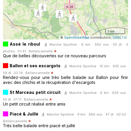
3 km
©
OpenStreetMap
contributors,
ODbL 1.0
Assé le riboul
Marche Sportive · 8 km · 582 vus · 55 dl · 3
photos · 01:41 ·
Bellancannelle
Que de belles découvertes sur ce nouveau parcours
Ballon et ses escargots
Marche Sportive · 10 km · 935 vus ·
59 dl · 02:14 ·
Bellancannelle
Rendez-vous pour une très belle balade sur Ballon pour finir
avec des chichis et la récupération d'escargots
St Marceau petit circuit
Marche Sportive · 6 km · 620 vus ·
55 dl · 01:17 ·
Bellancannelle
Un petit circuit réalisé entre amis
Piacé & Juillé
Marche Sportive · 9 km · 586 vus · 47 dl · 02:02 ·
Bellancannelle
Très belle balade entre piacé et juillé