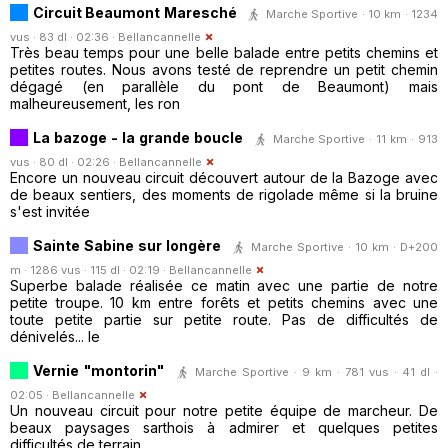
Circuit Beaumont Maresché
Marche Sportive · 10 km · 1234
vus · 83 dl · 02:36 ·
Bellancannelle
Très beau temps pour une belle balade entre petits chemins et
petites routes. Nous avons testé de reprendre un petit chemin
dégagé (en parallèle du pont de Beaumont) mais
malheureusement, les ron
La bazoge - la grande boucle
Marche Sportive · 11 km · 913
vus · 80 dl · 02:26 ·
Bellancannelle
Encore un nouveau circuit découvert autour de la Bazoge avec
de beaux sentiers, des moments de rigolade même si la bruine
s'est invitée
Sainte Sabine sur longère
Marche Sportive · 10 km · D+200
m · 1286 vus · 115 dl · 02:19 ·
Bellancannelle
Superbe balade réalisée ce matin avec une partie de notre
petite troupe. 10 km entre forêts et petits chemins avec une
toute petite partie sur petite route. Pas de difficultés de
dénivelés... le
Vernie "montorin"
Marche Sportive · 9 km · 781 vus · 41 dl ·
02:05 ·
Bellancannelle
Un nouveau circuit pour notre petite équipe de marcheur. De
beaux paysages sarthois à admirer et quelques petites
difficultés de terrain.