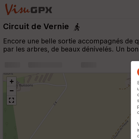
Circuit de Vernie
Encore une belle sortie accompagnés de q
par les arbres, de beaux dénivelés. Un b
+
m
+
−