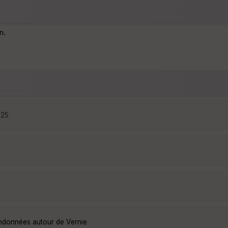
n.
:25
andonnées autour de Vernie