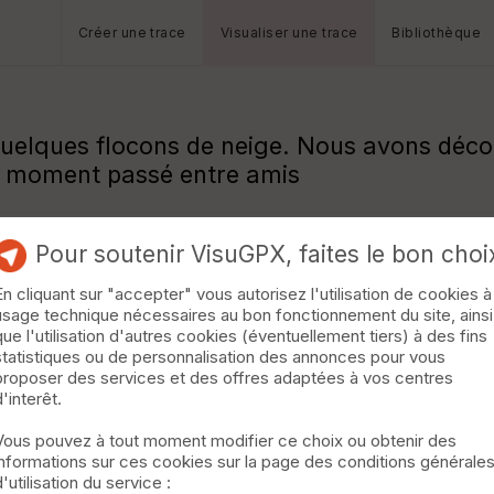
Créer une trace
Visualiser une trace
Bibliothèque
uelques flocons de neige. Nous avons déco
on moment passé entre amis
Pour soutenir VisuGPX, faites le bon choi
En cliquant sur "accepter" vous autorisez l'utilisation de cookies à
usage technique nécessaires au bon fonctionnement du site, ainsi
que l'utilisation d'autres cookies (éventuellement tiers) à des fins
statistiques ou de personnalisation des annonces pour vous
proposer des services et des offres adaptées à vos centres
d'interêt.
Vous pouvez à tout moment modifier ce choix ou obtenir des
informations sur ces cookies sur la page des conditions générale
d'utilisation du service :