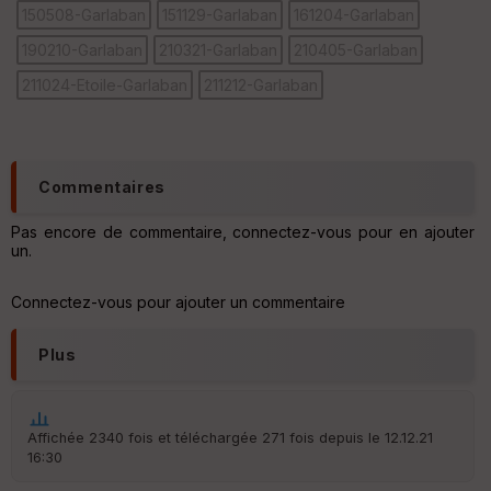
150508-Garlaban
151129-Garlaban
161204-Garlaban
190210-Garlaban
210321-Garlaban
210405-Garlaban
211024-Etoile-Garlaban
211212-Garlaban
Ep
ai
ss
eu
Commentaires
r
Pas encore de commentaire, connectez-vous pour en ajouter
Tr
un.
an
sp
Connectez-vous pour ajouter un commentaire
ar
en
ce
Plus
Po
int
illé
Affichée 2340 fois et téléchargée 271 fois depuis le 12.12.21
s
16:30