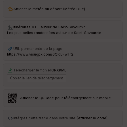
S
Afficher la météo au départ (Météo Blue)
e
n
s
Itinéraires VTT autour de
Saint-Savournin
·
Les plus belles randonnées autour de Saint-Savournin
St
re
et
URL permanente de la page
Vi
https://www.visugpx.com/6QKIJFwTr2
e
w
Télécharger le fichier
GPX
KML
Afficher le QRCode pour téléchargement sur mobile
Intégrez cette trace dans votre site [
Afficher le code
]