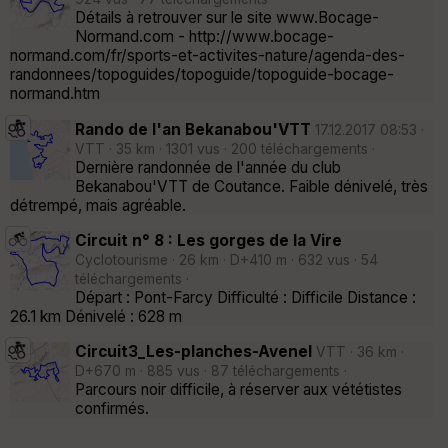
Détails à retrouver sur le site www.Bocage-
Normand.com - http://www.bocage-
normand.com/fr/sports-et-activites-nature/agenda-des-
randonnees/topoguides/topoguide/topoguide-bocage-
normand.htm
Rando de l'an Bekanabou'VTT
17.12.2017 08:53 ·
VTT · 35 km · 1301 vus · 200 téléchargements ·
Dernière randonnée de l'année du club
Bekanabou'VTT de Coutance. Faible dénivelé, très
détrempé, mais agréable.
Circuit n° 8 : Les gorges de la Vire
Cyclotourisme · 26 km · D+410 m · 632 vus · 54
téléchargements ·
Départ : Pont-Farcy Difficulté : Difficile Distance :
26.1 km Dénivelé : 628 m
Circuit3_Les-planches-Avenel
VTT · 36 km ·
D+670 m · 885 vus · 87 téléchargements ·
Parcours noir difficile, à réserver aux vététistes
confirmés.