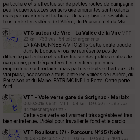
particulière et s'effectue sur de petites routes de campagne
peu fréquentées.Les sentiers que empruntés sont roulants,
mais parfois étroits et herbeux. Un vrai plaisir accessible à
tous, entre les vallées de l'Allière, du Pouraison et du Mai
VTC autour de Vire - La Vallée de la Vire
VTT ·
22 km · 763 vus · 54 téléchargements ·
LA RANDONNÉE A VTC 2h15 Cette petite boucle
dans le bocage virois ne représente pas de
difficulté particulière et s'effectue sur des petites routes de
campagne, peu fréquentées.Les sentiers que nous
empruntons sont roulants, mais parfois étroits et herbeux. Un
vrai plaisir, accessible à tous, entre les vallées de l'Allière, du
Pouraison et du Maine. PATRIMOINE La Porte. Cette porte
forti
VTT - Voie verte gare de Scrignac - Morlaix
06.10.2019 09:31 · VTT · 64 km · D+650 m · 585 vus ·
44 téléchargements ·
Cette voie verte est vraiment très agréable et très
bien entretenue. L'idéal pour travailler le fond et le cardio.
VTT Roullours (7) - Parcours N°25 (Noir).
28.09.2019 13:44 · VTT · 63 km · D+980 m · 1011 vus ·