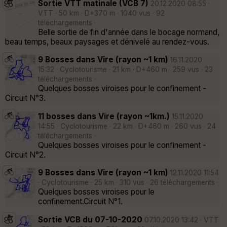
Sortie VTT matinale (VCB 7)
20.12.2020 08:55 ·
VTT · 50 km · D+370 m · 1040 vus · 92
téléchargements ·
Belle sortie de fin d'année dans le bocage normand,
beau temps, beaux paysages et dénivelé au rendez-vous.
9 Bosses dans Vire (rayon ~1 km)
16.11.2020
15:32 · Cyclotourisme · 21 km · D+460 m · 259 vus · 23
téléchargements ·
Quelques bosses viroises pour le confinement -
Circuit N°3.
11 bosses dans Vire (rayon ~1km.)
15.11.2020
14:55 · Cyclotourisme · 22 km · D+460 m · 260 vus · 24
téléchargements ·
Quelques bosses viroises pour le confinement -
Circuit N°2.
9 Bosses dans Vire (rayon ~1 km)
12.11.2020 11:54
· Cyclotourisme · 25 km · 310 vus · 26 téléchargements ·
Quelques bosses viroises pour le
confinement.Circuit N°1.
Sortie VCB du 07-10-2020
07.10.2020 13:42 · VTT