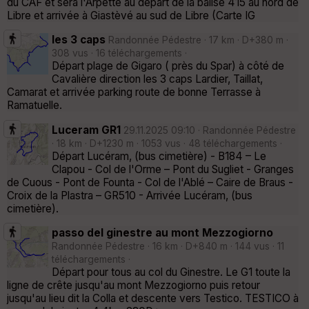
du CAF et sera l'Arpette au départ de la balise 415 au nord de
Libre et arrivée à Giastèvé au sud de Libre (Carte IG
les 3 caps
Randonnée Pédestre · 17 km · D+380 m ·
308 vus · 16 téléchargements ·
Départ plage de Gigaro ( près du Spar) à côté de
Cavalière direction les 3 caps Lardier, Taillat,
Camarat et arrivée parking route de bonne Terrasse à
Ramatuelle.
Luceram GR1
29.11.2025 09:10 · Randonnée Pédestre
· 18 km · D+1230 m · 1053 vus · 48 téléchargements ·
Départ Lucéram, (bus cimetière) - B184 – Le
Clapou - Col de l'Orme – Pont du Sugliet - Granges
de Cuous - Pont de Founta - Col de l'Ablé – Caire de Braus -
Croix de la Plastra – GR510 - Arrivée Lucéram, (bus
cimetière).
passo del ginestre au mont Mezzogiorno
Randonnée Pédestre · 16 km · D+840 m · 144 vus · 11
téléchargements ·
Départ pour tous au col du Ginestre. Le G1 toute la
ligne de crête jusqu'au mont Mezzogiorno puis retour
jusqu'au lieu dit la Colla et descente vers Testico. TESTICO à