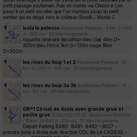
petit passage souterrain. Puis on monte via Chioso e Lori
jusqu'à un petit escalier que l'on montera jusqu'au petit
sentier qui se dirige vers le château Borelli... Monte C
isola le pelevos
Randonnée Pédestre · 4 km · D+300
m · 293 vus · 63 téléchargements ·
raquette itinéraire décathlon bleu clair 4km D+
305m bleu foncé 1km D+135m rouge 8km
D+500m
les rives du loup 1 et 2
Randonnée Pédestre · 18
km · D+360 m · 465 vus · 52 téléchargements ·
les rives du loup 3a 3b
Randonnée Pédestre · 13
km · 314 vus · 29 téléchargements ·
GR®1 Circuit de 4cols avec grande grue et
petite grue
12.06.2020 07:43 · Randonnée Pédestre
· 19 km · D+690 m · 214 vus · 17 téléchargements ·
Départ Parking B480- B481- B482 – B527 –
prendre piste à droite puis direction COL de LA CADIERE.-