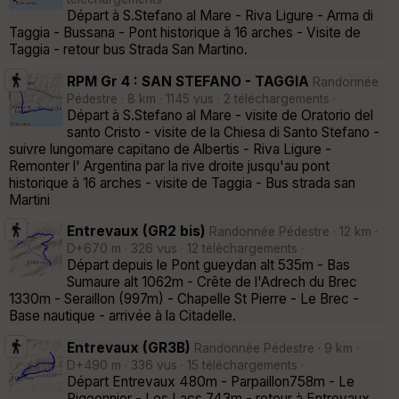
Départ à S.Stefano al Mare - Riva Ligure - Arma di
Taggia - Bussana - Pont historique à 16 arches - Visite de
Taggia - retour bus Strada San Martino.
RPM Gr 4 : SAN STEFANO - TAGGIA
Randonnée
Pédestre · 8 km · 1145 vus · 2 téléchargements ·
Départ à S.Stefano al Mare - visite de Oratorio del
santo Cristo - visite de la Chiesa di Santo Stefano -
suivre lungomare capitano de Albertis - Riva Ligure -
Remonter l' Argentina par la rive droite jusqu'au pont
historique à 16 arches - visite de Taggia - Bus strada san
Martini
Entrevaux (GR2 bis)
Randonnée Pédestre · 12 km ·
D+670 m · 326 vus · 12 téléchargements ·
Départ depuis le Pont gueydan alt 535m - Bas
Sumaure alt 1062m - Crête de l'Adrech du Brec
1330m - Seraillon (997m) - Chapelle St Pierre - Le Brec -
Base nautique - arrivée à la Citadelle.
Entrevaux (GR3B)
Randonnée Pédestre · 9 km ·
D+490 m · 336 vus · 15 téléchargements ·
Départ Entrevaux 480m - Parpaillon758m - Le
Pigeonnier - Les Lacs 743m - retour à Entrevaux