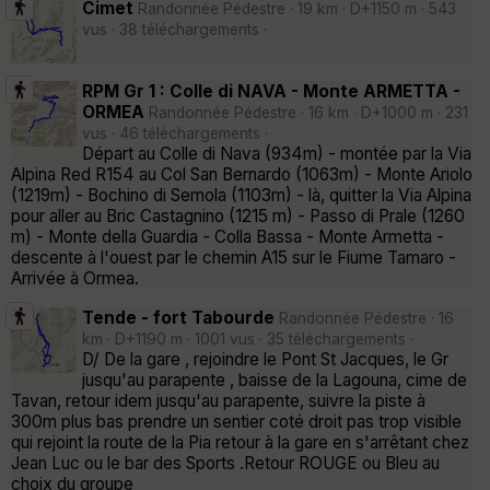
Cimet
Randonnée Pédestre · 19 km · D+1150 m · 543
vus · 38 téléchargements ·
RPM Gr 1 : Colle di NAVA - Monte ARMETTA -
ORMEA
Randonnée Pédestre · 16 km · D+1000 m · 231
vus · 46 téléchargements ·
Départ au Colle di Nava (934m) - montée par la Via
Alpina Red R154 au Col San Bernardo (1063m) - Monte Ariolo
(1219m) - Bochino di Semola (1103m) - là, quitter la Via Alpina
pour aller au Bric Castagnino (1215 m) - Passo di Prale (1260
m) - Monte della Guardia - Colla Bassa - Monte Armetta -
descente à l'ouest par le chemin A15 sur le Fiume Tamaro -
Arrivée à Ormea.
Tende - fort Tabourde
Randonnée Pédestre · 16
km · D+1190 m · 1001 vus · 35 téléchargements ·
D/ De la gare , rejoindre le Pont St Jacques, le Gr
jusqu'au parapente , baisse de la Lagouna, cime de
Tavan, retour idem jusqu'au parapente, suivre la piste à
300m plus bas prendre un sentier coté droit pas trop visible
qui rejoint la route de la Pia retour à la gare en s'arrêtant chez
Jean Luc ou le bar des Sports .Retour ROUGE ou Bleu au
choix du groupe