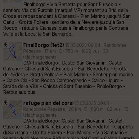
Finalborgo - Via Berretta pour Sant'E usebio -
sentiero Via del Purchin (marqué VP) montant au Bric della
Croce et redescendant à Cianassi - Pian Marino jusqu'à San
Carlo - Grotta Pollera -sentiero della Neviere jusqu'à San
Rocco - retour à Cianassi puis à Finalborgo par la Contrada
Valle et la Località San Bernardo.
FinalBorgo (1et2)
15.05.2025 09:04 · Randonnée
Pédestre · 17 km · D+750 m · 1008 vus · 33
téléchargements ·
D/A FinaleBorgo : Castel San Giovanni - Castel
Gavone - Chiesa di Sant Eusebio - San Benedetto - Grotta
dell'Edera - Grotta Pollera - Pian Marino - Sentier pian marino
- Ca de Cia - San Rocco Campogrande - Calice Ligure -
Strada delle Ville - Chiesa di Sant Eusebio - FinaleBorgo -
Retour aux bus.
refuge pian del corsi
15.05.2025 09:04 ·
Randonnée Pédestre · 26 km · D+1180 m · 82 vus · 15
téléchargements ·
D/A FinaleBorgo : Castel San Giovanni - Castel
Gavone - Chiesa di Sant Eusebio - San Benedetto - Cappella
di San Carlo - Grotta Pollera - Pian Marino - Via Santuario -
Sentier della Neviere - Refugio pian del Corsi - Calice Ligrada