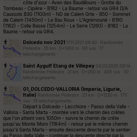
côte d'azur - Aven des Baudillouns - Grotte du
Tombeau - Cipière - B182 - La Baume - retour via GR4 D/A
Caussols B30 (1100m) - ND de Calern Grte - B50 - Sommet
de Calern (1450m) - Le Bau Roux - L'Agrémourié - B190
(1162) - Colle Basse (1254m) - Le Serre (1260) - B182 - La
Baume - retour via GR4.
Dolcedo nov 2021
17.11.2021 09:40 · Randonnée
Pédestre · 25 km · D+1450 m · 90 vus · 17
téléchargements ·
Saint Aygulf Etang de Villepey
04.03.2025 09:14 ·
Randonnée Pédestre · 21 km · D+260 m · 409 vus · 30
téléchargements ·
G1_DOLCEDO-VALLORIA (Imperia, Ligurie,
Italie)
Randonnée Pédestre · 23 km · D+1230 m · 175
vus · 19 téléchargements ·
Départ à Dolcedo - Lecchiore - Passo della Valle -
Valloria - Santa Marta - montée vers le chemin des crêtes
que l'on atteint vers 1050m - suivre le chemin de crête
jusqu'au Monte Moro (1184m) - retour par le même chemin
jusqu'à Santa Marta - ensuite descente directe par le sentier
au Passo della Valle - continuer la descente directe par la