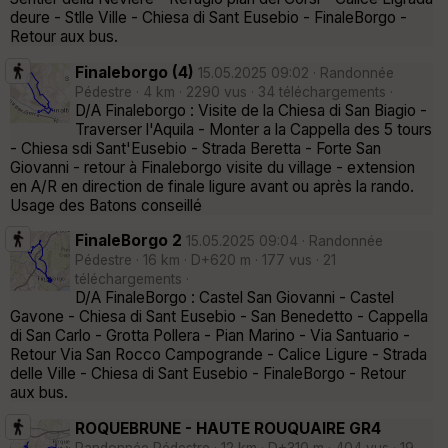
deure - Stlle Ville - Chiesa di Sant Eusebio - FinaleBorgo -
Retour aux bus.
Finaleborgo (4)
15.05.2025 09:02 · Randonnée
Pédestre · 4 km · 2290 vus · 34 téléchargements ·
D/A Finaleborgo : Visite de la Chiesa di San Biagio -
Traverser l'Aquila - Monter a la Cappella des 5 tours
- Chiesa sdi Sant'Eusebio - Strada Beretta - Forte San
Giovanni - retour à Finaleborgo visite du village - extension
en A/R en direction de finale ligure avant ou après la rando.
Usage des Batons conseillé
FinaleBorgo 2
15.05.2025 09:04 · Randonnée
Pédestre · 16 km · D+620 m · 177 vus · 21
téléchargements ·
D/A FinaleBorgo : Castel San Giovanni - Castel
Gavone - Chiesa di Sant Eusebio - San Benedetto - Cappella
di San Carlo - Grotta Pollera - Pian Marino - Via Santuario -
Retour Via San Rocco Campogrande - Calice Ligure - Strada
delle Ville - Chiesa di Sant Eusebio - FinaleBorgo - Retour
aux bus.
ROQUEBRUNE - HAUTE ROUQUAIRE GR4
Randonnée Pédestre · 12 km · D+310 m · 404 vus · 19