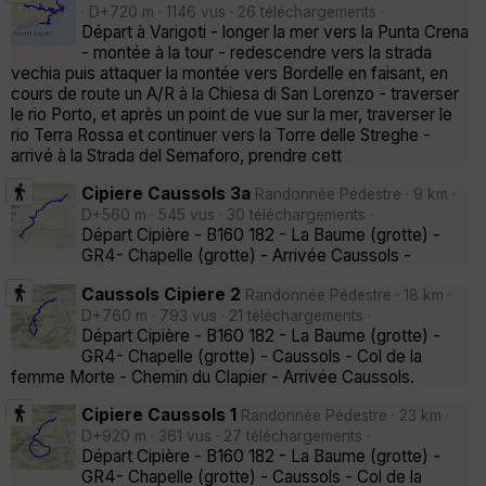
· D+720 m · 1146 vus · 26 téléchargements ·
Départ à Varigoti - longer la mer vers la Punta Crena
- montée à la tour - redescendre vers la strada
vechia puis attaquer la montée vers Bordelle en faisant, en
cours de route un A/R à la Chiesa di San Lorenzo - traverser
le rio Porto, et après un point de vue sur la mer, traverser le
rio Terra Rossa et continuer vers la Torre delle Streghe -
arrivé à la Strada del Semaforo, prendre cett
Cipiere Caussols 3a
Randonnée Pédestre · 9 km ·
D+560 m · 545 vus · 30 téléchargements ·
Départ Cipière - B160 182 - La Baume (grotte) -
GR4- Chapelle (grotte) - Arrivée Caussols -
Caussols Cipiere 2
Randonnée Pédestre · 18 km ·
D+760 m · 793 vus · 21 téléchargements ·
Départ Cipière - B160 182 - La Baume (grotte) -
GR4- Chapelle (grotte) - Caussols - Col de la
femme Morte - Chemin du Clapier - Arrivée Caussols.
Cipiere Caussols 1
Randonnée Pédestre · 23 km ·
D+920 m · 361 vus · 27 téléchargements ·
Départ Cipière - B160 182 - La Baume (grotte) -
GR4- Chapelle (grotte) - Caussols - Col de la