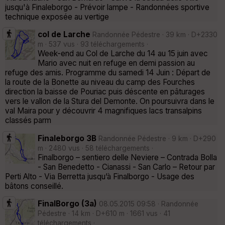
jusqu'à Finaleborgo - Prévoir lampe - Randonnées sportive
technique exposée au vertige
col de Larche
Randonnée Pédestre · 39 km · D+2330
m · 537 vus · 93 téléchargements ·
Week-end au Col de Larche du 14 au 15 juin avec
Mario avec nuit en refuge en demi passion au
refuge des amis. Programme du samedi 14 Juin : Départ de
la route de la Bonette au niveau du camp des Fourches
direction la baisse de Pouriac puis déscente en pâturages
vers le vallon de la Stura del Demonte. On poursuivra dans le
val Maira pour y découvrir 4 magnifiques lacs transalpins
classés parm
Finaleborgo 3B
Randonnée Pédestre · 9 km · D+290
m · 2480 vus · 58 téléchargements ·
Finalborgo – sentiero delle Neviere – Contrada Bolla
- San Benedetto - Cianassi - San Carlo – Retour par
Perti Alto - Via Berretta jusqu’à Finalborgo - Usage des
bâtons conseillé.
FinalBorgo (3a)
08.05.2015 09:58 · Randonnée
Pédestre · 14 km · D+610 m · 1661 vus · 41
téléchargements ·