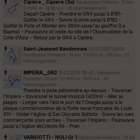
Cipière _ Cipiere (3a)
Randonnée Pédestre · 13 km ·
D+560 m · 1936 vus · 45 téléchargements ·
Départ Cipière - Prendre le GR4 jusqu'à B181-
Quitter le GR4 - Suivre la piste jusqu'à B182 -
Quitter la Piste et Monter env 260m jusqu'au gouffre (La
Baume) - Poursuivre et visite du site de l'Observatoire de la
Cote d'Azur - Retour par le GR4 à Cipière.
Saint-Jeannet Randonnée
20.03.2025 09:09 ·
Randonnée Pédestre · 19 km · D+920 m · 313 vus · 22
téléchargements ·
IMPERIA__GR2
19.03.2025 08:40 · Randonnée
Pédestre · 20 km · D+660 m · 1103 vus · 30
téléchargements ·
Prendre la piste piétonnière au-dessus - Traverser
l'Impéro - traversser le tunnel musical (400m) - Aller au
plages - Longer vers l'est le port de l'Oneglia jusqu'à la
plaque commémorative de la flotte naval française de Louis
XIV - Visiter l'église di San Giovanni Battista - Suivre les rues
commerçante sous arches - Traverser l'Império - Poursuivre
jusqu'à l'église deCriesto Ré - Pren
VARIGOTTI - NOLI Gr 1
Randonnée Pédestre · 19 km