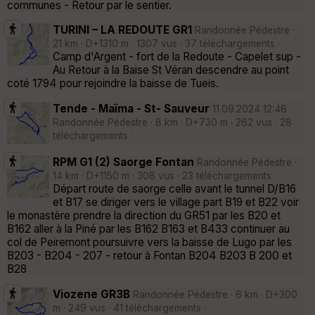
communes - Retour par le sentier.
TURINI – LA REDOUTE GR1
Randonnée Pédestre ·
21 km · D+1310 m · 1307 vus · 37 téléchargements ·
Camp d'Argent - fort de la Redoute - Capelet sup -
Au Retour à la Baise St Véran descendre au point
coté 1794 pour rejoindre la baisse de Tueis.
Tende - Maïma - St- Sauveur
11.09.2024 12:46 ·
Randonnée Pédestre · 8 km · D+730 m · 262 vus · 28
téléchargements ·
RPM G1 (2) Saorge Fontan
Randonnée Pédestre ·
14 km · D+1150 m · 308 vus · 23 téléchargements ·
Départ route de saorge celle avant le tunnel D/B16
et B17 se diriger vers le village part B19 et B22 voir
le monastère prendre la direction du GR51 par les B20 et
B162 aller à la Piné par les B162 B163 et B433 continuer au
col de Peiremont poursuivre vers la baisse de Lugo par les
B203 - B204 - 207 - retour à Fontan B204 B203 B 200 et
B28
Viozene GR3B
Randonnée Pédestre · 6 km · D+300
m · 249 vus · 41 téléchargements ·