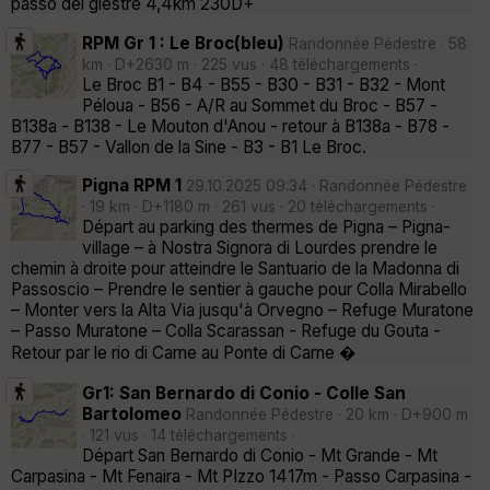
passo del giestre 4,4km 230D+
RPM Gr 1 : Le Broc(bleu)
Randonnée Pédestre · 58
km · D+2630 m · 225 vus · 48 téléchargements ·
Le Broc B1 - B4 - B55 - B30 - B31 - B32 - Mont
Péloua - B56 - A/R au Sommet du Broc - B57 -
B138a - B138 - Le Mouton d'Anou - retour à B138a - B78 -
B77 - B57 - Vallon de la Sine - B3 - B1 Le Broc.
Pigna RPM 1
29.10.2025 09:34 · Randonnée Pédestre
· 19 km · D+1180 m · 261 vus · 20 téléchargements ·
Départ au parking des thermes de Pigna – Pigna-
village – à Nostra Signora di Lourdes prendre le
chemin à droite pour atteindre le Santuario de la Madonna di
Passoscio – Prendre le sentier à gauche pour Colla Mirabello
– Monter vers la Alta Via jusqu'à Orvegno – Refuge Muratone
– Passo Muratone – Colla Scarassan - Refuge du Gouta -
Retour par le rio di Carne au Ponte di Carne �
Gr1: San Bernardo di Conio - Colle San
Bartolomeo
Randonnée Pédestre · 20 km · D+900 m
· 121 vus · 14 téléchargements ·
Départ San Bernardo di Conio - Mt Grande - Mt
Carpasina - Mt Fenaira - Mt PIzzo 1417m - Passo Carpasina -