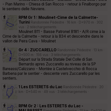
- Pian Marino - Chiesa di San Rocco - retour à Finalborgo par
le sentiero delle Neviere.
RPM Gr 1 : Moulinet-Cime de la Calmette-
Turini
Randonnée Pédestre · 16 km · D+970 m · 302
vus · 2 téléchargements ·
Moulinet B11 - Baisse Patronel B181 - A/R cime à la
Cime de la Calmette - retour à la B34 et descendre dans le
vallon de Peira Cava - Moulinet
Gr 4 : ZUCCARELLO
Randonnée Pédestre · 13 km ·
D+500 m · 156 vus · 3 téléchargements ·
Départ sur la Strada Statale Del Colle di San
Bernardo apres Zuccarello au niveau de la SP
Bareassi/Calizzano - Montée à Castelvecchio di Rocca
Barbena par le sentier - descente vers Zuccarello par les
sentiers.
1 Les ESTERETS du Lac
Randonnée Pédestre · 20
km · D+540 m · 49 vus · 3 téléchargements ·
RPM Gr 2 : Les ESTERETS du Lac -
MALPASSET
Randonnée Pédestre · 21 km · D+520 m