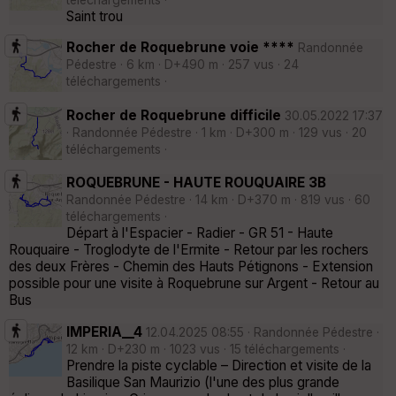
Saint trou
Rocher de Roquebrune voie ****
Randonnée
Pédestre · 6 km · D+490 m · 257 vus · 24
téléchargements ·
Rocher de Roquebrune difficile
30.05.2022 17:37
· Randonnée Pédestre · 1 km · D+300 m · 129 vus · 20
téléchargements ·
ROQUEBRUNE - HAUTE ROUQUAIRE 3B
Randonnée Pédestre · 14 km · D+370 m · 819 vus · 60
téléchargements ·
Départ à l'Espacier - Radier - GR 51 - Haute
Rouquaire - Troglodyte de l'Ermite - Retour par les rochers
des deux Frères - Chemin des Hauts Pétignons - Extension
possible pour une visite à Roquebrune sur Argent - Retour au
Bus
IMPERIA__4
12.04.2025 08:55 · Randonnée Pédestre ·
12 km · D+230 m · 1023 vus · 15 téléchargements ·
Prendre la piste cyclable – Direction et visite de la
Basilique San Maurizio (l'une des plus grande