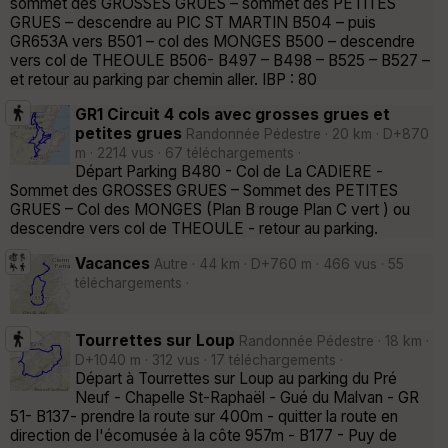
sommet des GROSSES GRUES – sommet des PETITES
GRUES – descendre au PIC ST MARTIN B504 – puis
GR653A vers B501 – col des MONGES B500 – descendre
vers col de THEOULE B506- B497 – B498 – B525 – B527 –
et retour au parking par chemin aller. IBP : 80
GR1 Circuit 4 cols avec grosses grues et
petites grues
Randonnée Pédestre · 20 km · D+870
m · 2214 vus · 67 téléchargements ·
Départ Parking B480 - Col de La CADIERE -
Sommet des GROSSES GRUES – Sommet des PETITES
GRUES – Col des MONGES (Plan B rouge Plan C vert ) ou
descendre vers col de THEOULE - retour au parking.
Vacances
Autre · 44 km · D+760 m · 466 vus · 55
téléchargements ·
Tourrettes sur Loup
Randonnée Pédestre · 18 km ·
D+1040 m · 312 vus · 17 téléchargements ·
Départ à Tourrettes sur Loup au parking du Pré
Neuf - Chapelle St-Raphaël - Gué du Malvan - GR
51- B137- prendre la route sur 400m - quitter la route en
direction de l'écomusée à la côte 957m - B177 - Puy de