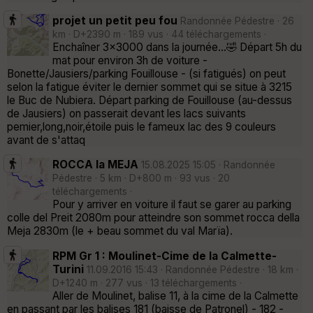
projet un petit peu fou
Randonnée Pédestre · 26
km · D+2390 m · 189 vus · 44 téléchargements ·
Enchaîner 3x3000 dans la journée...🤣 Départ 5h du
mat pour environ 3h de voiture -
Bonette/Jausiers/parking Fouillouse - (si fatigués) on peut
selon la fatigue éviter le dernier sommet qui se situe à 3215
le Buc de Nubiera. Départ parking de Fouillouse (au-dessus
de Jausiers) on passerait devant les lacs suivants
pemier,long,noir,étoile puis le fameux lac des 9 couleurs
avant de s'attaq
ROCCA la MEJA
15.08.2025 15:05 · Randonnée
Pédestre · 5 km · D+800 m · 93 vus · 20
téléchargements ·
Pour y arriver en voiture il faut se garer au parking
colle del Preit 2080m pour atteindre son sommet rocca della
Meja 2830m (le + beau sommet du val Marïa).
RPM Gr 1 : Moulinet-Cime de la Calmette-
Turini
11.09.2016 15:43 · Randonnée Pédestre · 18 km ·
D+1240 m · 277 vus · 13 téléchargements ·
Aller de Moulinet, balise 11, à la cime de la Calmette
en passant par les balises 181 (baisse de Patronel) - 182 -