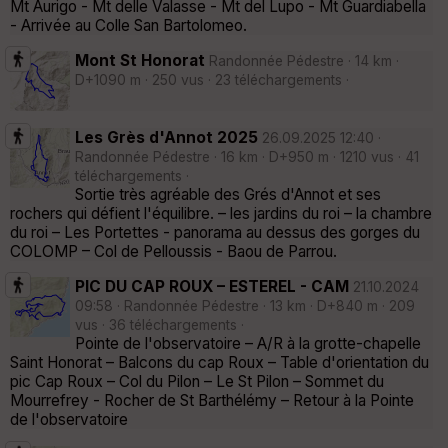
Mt Aurigo - Mt delle Valasse - Mt del Lupo - Mt Guardiabella
- Arrivée au Colle San Bartolomeo.
Mont St Honorat
Randonnée Pédestre · 14 km ·
D+1090 m · 250 vus · 23 téléchargements ·
Les Grès d'Annot 2025
26.09.2025 12:40 ·
Randonnée Pédestre · 16 km · D+950 m · 1210 vus · 41
téléchargements ·
Sortie très agréable des Grés d'Annot et ses
rochers qui défient l'équilibre. – les jardins du roi – la chambre
du roi – Les Portettes - panorama au dessus des gorges du
COLOMP – Col de Pelloussis - Baou de Parrou.
PIC DU CAP ROUX – ESTEREL - CAM
21.10.2024
09:58 · Randonnée Pédestre · 13 km · D+840 m · 209
vus · 36 téléchargements ·
Pointe de l'observatoire – A/R à la grotte-chapelle
Saint Honorat – Balcons du cap Roux – Table d'orientation du
pic Cap Roux – Col du Pilon – Le St Pilon – Sommet du
Mourrefrey - Rocher de St Barthélémy – Retour à la Pointe
de l'observatoire