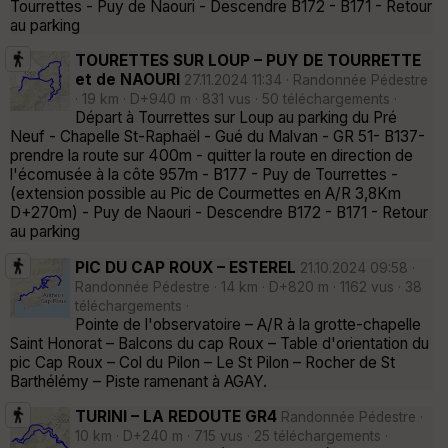
Tourrettes - Puy de Naouri - Descendre B172 - B171 - Retour
au parking
TOURETTES SUR LOUP – PUY DE TOURRETTE
et de NAOURI
27.11.2024 11:34 · Randonnée Pédestre
· 19 km · D+940 m · 831 vus · 50 téléchargements ·
Départ à Tourrettes sur Loup au parking du Pré
Neuf - Chapelle St-Raphaël - Gué du Malvan - GR 51- B137-
prendre la route sur 400m - quitter la route en direction de
l'écomusée à la côte 957m - B177 - Puy de Tourrettes -
(extension possible au Pic de Courmettes en A/R 3,8Km
D+270m) - Puy de Naouri - Descendre B172 - B171 - Retour
au parking
PIC DU CAP ROUX – ESTEREL
21.10.2024 09:58 ·
Randonnée Pédestre · 14 km · D+820 m · 1162 vus · 38
téléchargements ·
Pointe de l'observatoire – A/R à la grotte-chapelle
Saint Honorat – Balcons du cap Roux – Table d'orientation du
pic Cap Roux – Col du Pilon – Le St Pilon – Rocher de St
Barthélémy – Piste ramenant à AGAY.
TURINI – LA REDOUTE GR4
Randonnée Pédestre ·
10 km · D+240 m · 715 vus · 25 téléchargements ·