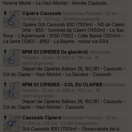
femme Morte - Le Haut Montet - Arrivée Caussols.
Cipiere Caussols
Randonnée Pédestre · 42 km ·
D+1590 m · 253 vus · 33 téléchargements ·
Cipière D/A Caussols B30 (1100m) - ND de Calern
Grte - B50 - Sommet de Calern (1450m) - Le Bau
Roux - L'Agrémourié - B190 (1162) - Colle Basse (1254m) -
Le Serre (1260) - B182 - La Baume - retour via GR4.
RPM G1 CIPIERES (la glacière)
Randonnée
Pédestre · 24 km · D+920 m · 110 vus · 21
téléchargements ·
Départ de Cipières Balises 26, 160,181 - Caussols -
Col du Clapier - Haut Montet - La Glacière - Caussols
RPM G1 CIPIERES - COL DU CLAPIER
Randonnée
Pédestre · 23 km · D+890 m · 102 vus · 16
téléchargements ·
Départ de Cipières Balises 26, 160,181 - Caussols -
Col du Clapier - Haut Montet - Caussols
Caussols Cipiere
Randonnée Pédestre · 43 km ·
D+1510 m · 213 vus · 52 téléchargements ·
D/A Caussols B30 (1100m) - Observatoire de la