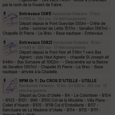
par le ravin de la Fouent de Fabre.
Entrevaux (GR1)
Randonnée Pédestre · 17 km ·
D+1150 m · 352 vus · 24 téléchargements ·
Départ depuis le Pont Gueydan 550m - Crête de
Lette - sommet de Lette 1517m - Seraillon (997m) -
Chapelle St Pierre - Le Brec - Base nautique - Entrevaux
Entrevaux (GR2)
Randonnée Pédestre · 16 km ·
D+940 m · 330 vus · 17 téléchargements ·
Départ depuis le Pont Noir alt 519m ? vers Bas
Agnerc - puis Haut Agnerc - chapelle St Joseph alt
648m - Bas Sumaure alt 1062m - - Descendre sur la Baisse
de Seraillon (997m) - Chapelle St Pierre - Le Brec - Base
nautique - arrivée à la Citadelle.
RPM Gr 1 : Du CROS D'UTELLE - UTELLE
Randonnée Pédestre · 13 km · D+1120 m · 255 vus · 13
téléchargements ·
Départ au Cros d'Utelle - B4 - Le Colombier - B104
- B103 - B101 - B99 - B100 Col de la Moutète - Villa Plana -
Collet d'Huesti - B105 - B118 Col d'Embellarte - B117 -
Sanctuaire de La Madone d'Utelle - B114 - B113 - B111 -
Arrivée B9 à Utelle.