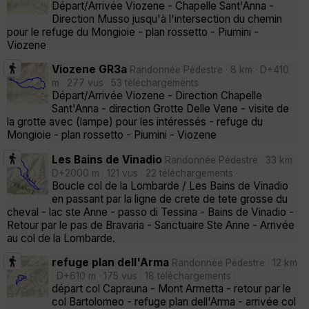
Départ/Arrivée Viozene - Chapelle Sant'Anna -
Direction Musso jusqu'à l'intersection du chemin
pour le refuge du Mongioie - plan rossetto - Piumini -
Viozene
Viozene GR3a
Randonnée Pédestre · 8 km · D+410
m · 277 vus · 53 téléchargements ·
Départ/Arrivée Viozene - Direction Chapelle
Sant'Anna - direction Grotte Delle Vene - visite de
la grotte avec (lampe) pour les intéressés - refuge du
Mongioie - plan rossetto - Piumini - Viozene
Les Bains de Vinadio
Randonnée Pédestre · 33 km ·
D+2000 m · 121 vus · 22 téléchargements ·
Boucle col de la Lombarde / Les Bains de Vinadio
en passant par la ligne de crete de tete grosse du
cheval - lac ste Anne - passo di Tessina - Bains de Vinadio -
Retour par le pas de Bravaria - Sanctuaire Ste Anne - Arrivée
au col de la Lombarde.
refuge plan dell'Arma
Randonnée Pédestre · 12 km
· D+610 m · 175 vus · 18 téléchargements ·
départ col Caprauna - Mont Armetta - retour par le
col Bartolomeo - refuge plan dell'Arma - arrivée col