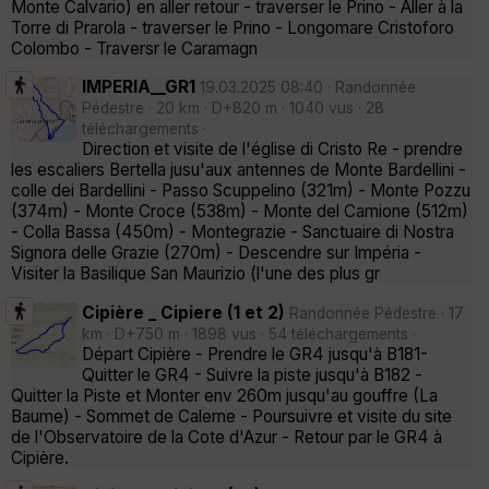
Monte Calvario) en aller retour - traverser le Prino - Aller à la
Torre di Prarola - traverser le Prino - Longomare Cristoforo
Colombo - Traversr le Caramagn
IMPERIA__GR1
19.03.2025 08:40 · Randonnée
Pédestre · 20 km · D+820 m · 1040 vus · 28
téléchargements ·
Direction et visite de l'église di Cristo Re - prendre
les escaliers Bertella jusu'aux antennes de Monte Bardellini -
colle dei Bardellini - Passo Scuppelino (321m) - Monte Pozzu
(374m) - Monte Croce (538m) - Monte del Camione (512m)
- Colla Bassa (450m) - Montegrazie - Sanctuaire di Nostra
Signora delle Grazie (270m) - Descendre sur Impéria -
Visiter la Basilique San Maurizio (l'une des plus gr
Cipière _ Cipiere (1 et 2)
Randonnée Pédestre · 17
km · D+750 m · 1898 vus · 54 téléchargements ·
Départ Cipière - Prendre le GR4 jusqu'à B181-
Quitter le GR4 - Suivre la piste jusqu'à B182 -
Quitter la Piste et Monter env 260m jusqu'au gouffre (La
Baume) - Sommet de Calerne - Poursuivre et visite du site
de l'Observatoire de la Cote d'Azur - Retour par le GR4 à
Cipière.