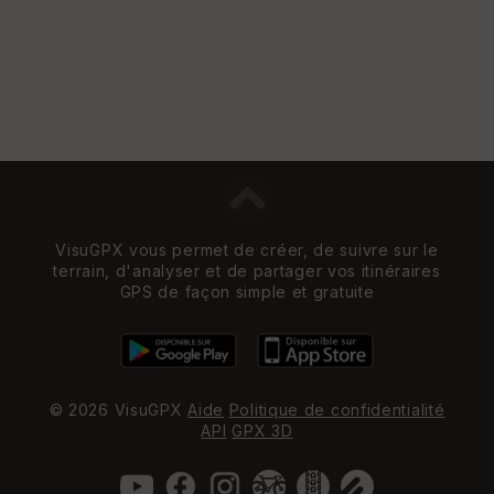
St
re
et
Vi
e
w
VisuGPX vous permet de créer, de suivre sur le
terrain, d'analyser et de partager vos itinéraires
GPS de façon simple et gratuite
© 2026 VisuGPX
Aide
Politique de confidentialité
API
GPX 3D