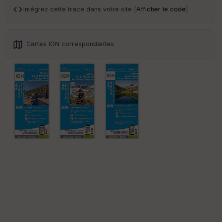
ai
Intégrez cette trace dans votre site [
Afficher le code
]
ss
eu
r
Cartes IGN correspondantes
Tr
an
sp
ar
en
ce
Po
int
illé
s
S
e
n
s