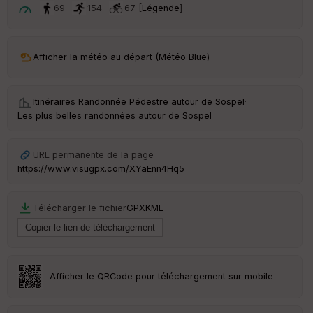
t
69
154
67 [
Légende
]
ar
ri
v
Afficher la météo au départ (Météo Blue)
é
e
Itinéraires Randonnée Pédestre autour de
Sospel
·
Fil
Les plus belles randonnées autour de Sospel
tr
e
P
URL permanente de la page
OI
https://www.visugpx.com/XYaEnn4Hq5
C
Télécharger le fichier
GPX
KML
ou
le
ur
Afficher le QRCode pour téléchargement sur mobile
Ep