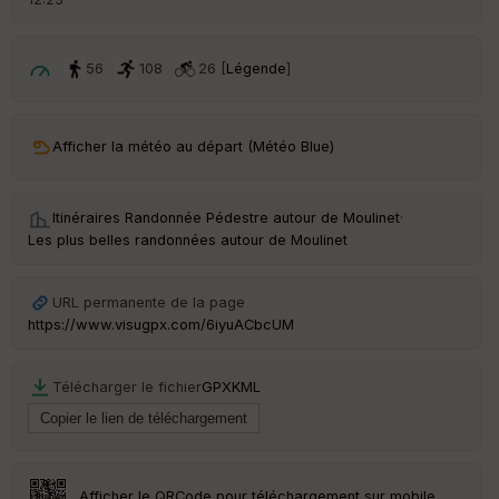
é
p
ar
t
56
108
26 [
Légende
]
ar
ri
v
Afficher la météo au départ (Météo Blue)
é
e
Itinéraires Randonnée Pédestre autour de
Moulinet
·
C
Les plus belles randonnées autour de Moulinet
ou
le
ur
URL permanente de la page
https://www.visugpx.com/6iyuACbcUM
Télécharger le fichier
GPX
KML
Ep
ai
ss
eu
r
Afficher le QRCode pour téléchargement sur mobile