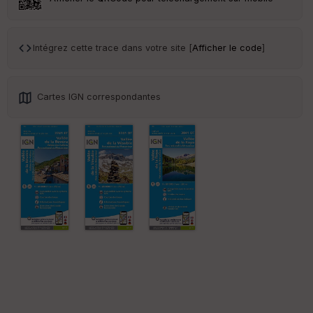
Tr
an
sp
Intégrez cette trace dans votre site [
Afficher le code
]
ar
en
ce
Cartes IGN correspondantes
Po
int
illé
s
S
e
n
s
St
re
et
Vi