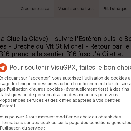
Créer une trace
Visualiser une trace
Bibliothèque
(la Clue la Clave) - suivre l'Estéron puis le
s - Brèche du Mt St Michel - Retour par le 
B16 prendre le sentier B16 jusqu'à Gilette.
Pour soutenir VisuGPX, faites le bon choi
En cliquant sur "accepter" vous autorisez l'utilisation de cookies à
usage technique nécessaires au bon fonctionnement du site, ainsi
que l'utilisation d'autres cookies (éventuellement tiers) à des fins
statistiques ou de personnalisation des annonces pour vous
proposer des services et des offres adaptées à vos centres
d'interêt.
Vous pouvez à tout moment modifier ce choix ou obtenir des
informations sur ces cookies sur la page des conditions générale
d'utilisation du service :