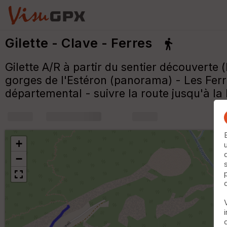
Gilette - Clave - Ferres
Gilette A/R à partir du sentier découverte 
gorges de l'Estéron (panorama) - Les Ferre
départemental - suivre la route jusqu'à la 
+
m
+
−