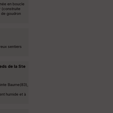
nnée en boucle
 (construite
u de goudron
reux sentiers
eds de la Ste
Sainte Baume(83),
ent humide et à