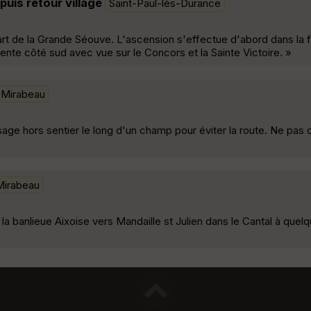
uis retour village
Saint-Paul-lès-Durance
t de la Grande Séouve. L'ascension s'effectue d'abord dans la f
nte côté sud avec vue sur le Concors et la Sainte Victoire. »
Mirabeau
sage hors sentier le long d'un champ pour éviter la route. Ne pas ou
Mirabeau
 banlieue Aixoise vers Mandaille st Julien dans le Cantal à quel