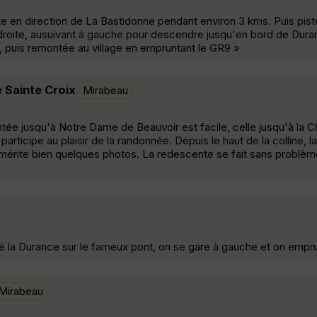
te en direction de La Bastidonne pendant environ 3 kms. Puis pis
droite, ausuivant à gauche pour descendre jusqu'en bord de Dura
, puis remontée au village en empruntant le GR9 »
 Sainte Croix
Mirabeau
ntée jusqu'à Notre Dame de Beauvoir est facile, celle jusqu'à la 
articipe au plaisir de la randonnée. Depuis le haut de la colline, la
t mérite bien quelques photos. La redescente se fait sans problèm
sé la Durance sur le fameux pont, on se gare à gauche et on empr
Mirabeau