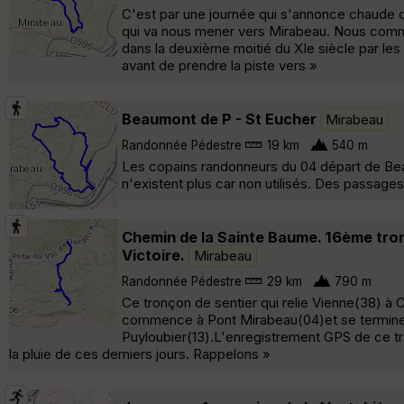
C'est par une journée qui s'annonce chaude 
qui va nous mener vers Mirabeau. Nous comme
dans la deuxième moitié du XIe siècle par le
avant de prendre la piste vers »
Beaumont de P - St Eucher
Mirabeau
Randonnée Pédestre
19 km
540 m
Les copains randonneurs du 04 départ de Bea
n'existent plus car non utilisés. Des passage
Chemin de la Sainte Baume. 16ème tron
Victoire.
Mirabeau
Randonnée Pédestre
29 km
790 m
Ce tronçon de sentier qui relie Vienne(38) à 
commence à Pont Mirabeau(04)et se termine à
Puyloubier(13).L'enregistrement GPS de ce tr
la pluie de ces derniers jours. Rappelons »