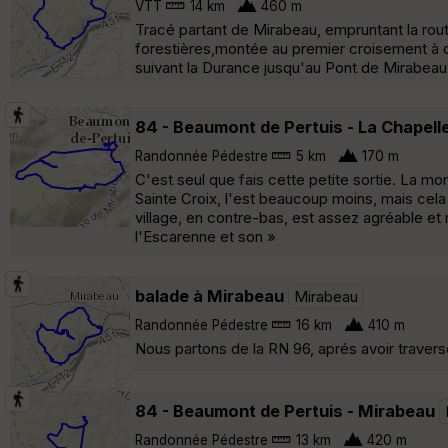
VTT
14 km
460 m
Tracé partant de Mirabeau, empruntant la rou
forestières,montée au premier croisement à 
suivant la Durance jusqu'au Pont de Mirabeau
84 - Beaumont de Pertuis - La Chapelle
Randonnée Pédestre
5 km
170 m
C'est seul que fais cette petite sortie. La mo
Sainte Croix, l'est beaucoup moins, mais cela p
village, en contre-bas, est assez agréable e
l'Escarenne et son »
balade à Mirabeau
Mirabeau
Randonnée Pédestre
16 km
410 m
Nous partons de la RN 96, aprés avoir traver
84 - Beaumont de Pertuis - Mirabeau
Randonnée Pédestre
13 km
420 m