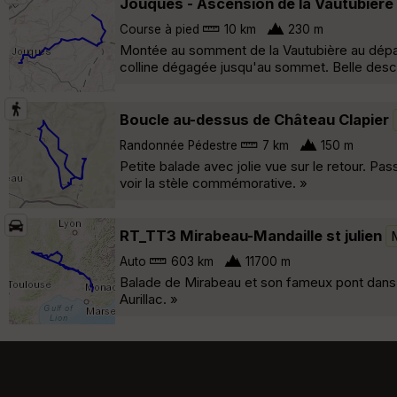
Jouques - Ascension de la Vautubière p
Course à pied
10 km
230 m
Montée au somment de la Vautubière au dépar
colline dégagée jusqu'au sommet. Belle desce
Boucle au-dessus de Château Clapier
Randonnée Pédestre
7 km
150 m
Petite balade avec jolie vue sur le retour. Pas
voir la stèle commémorative. »
RT_TT3 Mirabeau-Mandaille st julien
Auto
603 km
11700 m
Balade de Mirabeau et son fameux pont dans la
Aurillac. »