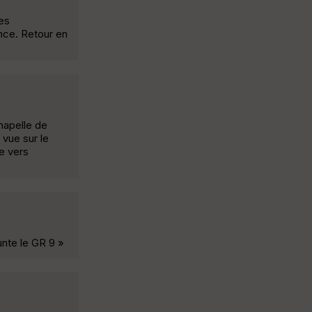
tes
nce. Retour en
Chapelle de
 vue sur le
e vers
unte le GR 9 »