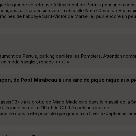
que le groupe se retrouve à Beaumont de Pertuis pour une rando
nçons par l'ascension vers la chapelle Notre Dame de Beauvoir
s moines de l'abbaye Saint-Victor de Marseille) puis encore un pe
umont de Pertuis, parking derrière les Pompiers. Attention nomb
s en mode sanglier, ronces +++. »
çon, de Pont Mirabeau à une aire de pique nique aux pi
Cassis(13) via la grotte de Marie Madeleine dans le massif de la 
 la jonction de la D10 et du GR 9 à quelques kml de
acé ne nous a été possible que grâce à un hiver exceptionnellem