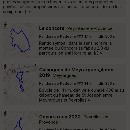
par les sangliers !) et on traverse vraiment des propriétés
privées, où les propriétaires ne sont pas d'accords (et on les
comprends). »
Le concors
Peyrolles-en-Provence
Randonnée Pédestre
17 km
560 m
Rando sympa . dans le sens horaire la
montée du Concors se fait au 2/3 du
parcours. en anti Horaire au 1/3 »
Calanques de Meyrargues_4 déc.
2019
Meyrargues
Randonnée Pédestre
14 km
390 m
Boucle de 14 km, dénivelé cumulé 400 m au
départ du hameau de St Joseph entre
Meyrargues et Peyrolles »
Cocors reco 2020
Peyrolles-en-
Provence
Randonnée Pédestre
16 km
630 m