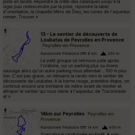
piste en lacets. Rejoindre la crête des calanques jusqu'à la
vigie puis redescendre par la piste, rejoindre la table
d'orientation, la chapelle Mère de Dieu, les ruines de l'aqueduc
romain. Trouver »
13 - Le sentier de découverte de
Loubatas de Peyrolles en Provence
Peyrolles-en-Provence
Randonnée Pédestre
8 km
250 m
Le petit groupe se retrouve juste après
l'oratoire, sur un parking plus ou moins
sauvage alors qu'un autre parking nous attendait ... 100 m plus
loin. C'est pas grave, on démarre la rando vers le sentier de
découverte de Loubatas. A la borne rouge, première étape, on
continue encore une trentaine de mètre avant de monter et
attraper le sentier qui nous mène à l'aqueduc de Traconnade
et »
14km sur Peyrolles
Peyrolles-en-
Provence
Randonnée Pédestre
14 km
430 m
Sympatique randonnée en forêt, A voir :