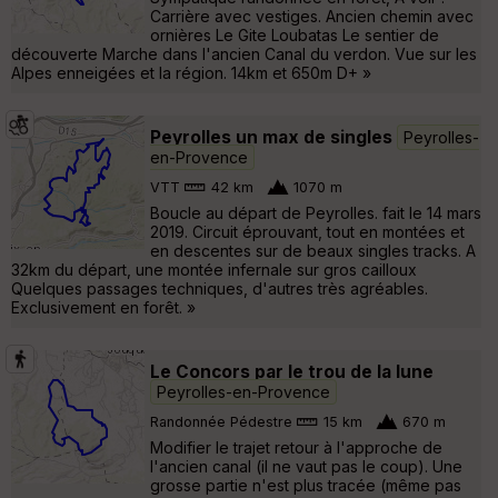
Carrière avec vestiges. Ancien chemin avec
ornières Le Gite Loubatas Le sentier de
découverte Marche dans l'ancien Canal du verdon. Vue sur les
Alpes enneigées et la région. 14km et 650m D+ »
Peyrolles un max de singles
Peyrolles-
en-Provence
VTT
42 km
1070 m
Boucle au départ de Peyrolles. fait le 14 mars
2019. Circuit éprouvant, tout en montées et
en descentes sur de beaux singles tracks. A
32km du départ, une montée infernale sur gros cailloux
Quelques passages techniques, d'autres très agréables.
Exclusivement en forêt. »
Le Concors par le trou de la lune
Peyrolles-en-Provence
Randonnée Pédestre
15 km
670 m
Modifier le trajet retour à l'approche de
l'ancien canal (il ne vaut pas le coup). Une
grosse partie n'est plus tracée (même pas