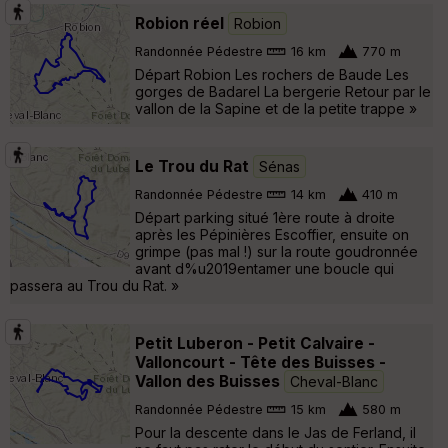
Robion réel
Robion
Randonnée Pédestre
16 km
770 m
Départ Robion Les rochers de Baude Les
gorges de Badarel La bergerie Retour par le
vallon de la Sapine et de la petite trappe »
Le Trou du Rat
Sénas
Randonnée Pédestre
14 km
410 m
Départ parking situé 1ère route à droite
après les Pépinières Escoffier, ensuite on
grimpe (pas mal !) sur la route goudronnée
avant d%u2019entamer une boucle qui
passera au Trou du Rat. »
Petit Luberon - Petit Calvaire -
Valloncourt - Tête des Buisses -
Vallon des Buisses
Cheval-Blanc
Randonnée Pédestre
15 km
580 m
Pour la descente dans le Jas de Ferland, il