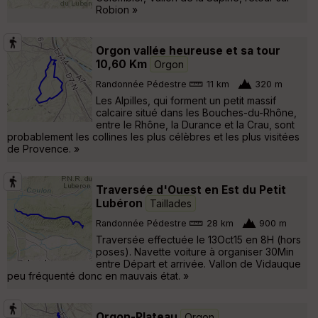
Robion »
Orgon vallée heureuse et sa tour
10,60 Km
Orgon
Randonnée Pédestre
11 km
320 m
Les Alpilles, qui forment un petit massif
calcaire situé dans les Bouches-du-Rhône,
entre le Rhône, la Durance et la Crau, sont
probablement les collines les plus célèbres et les plus visitées
de Provence. »
Traversée d'Ouest en Est du Petit
Lubéron
Taillades
Randonnée Pédestre
28 km
900 m
Traversée effectuée le 13Oct15 en 8H (hors
poses). Navette voiture à organiser 30Min
entre Départ et arrivée. Vallon de Vidauque
peu fréquenté donc en mauvais état. »
Orgon-Plateau
Orgon