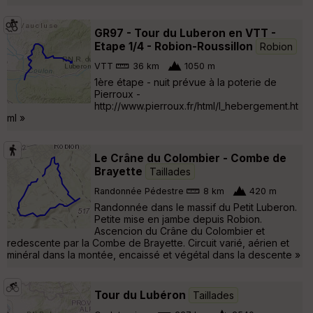
GR97 - Tour du Luberon en VTT -
Etape 1/4 - Robion-Roussillon
Robion
VTT
36 km
1050 m
1ère étape - nuit prévue à la poterie de
Pierroux -
http://www.pierroux.fr/html/l_hebergement.ht
ml »
Le Crâne du Colombier - Combe de
Brayette
Taillades
Randonnée Pédestre
8 km
420 m
Randonnée dans le massif du Petit Luberon.
Petite mise en jambe depuis Robion.
Ascencion du Crâne du Colombier et
redescente par la Combe de Brayette. Circuit varié, aérien et
minéral dans la montée, encaissé et végétal dans la descente »
Tour du Lubéron
Taillades