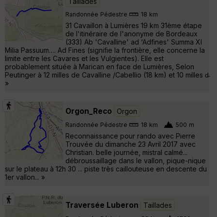
Taillades
Randonnée Pédestre
18 km
31 Cavaillon à Lumières 19 km 31ème étape
de l'itinéraire de l'anonyme de Bordeaux
(333) Ab 'Cavalline' ad ‘Adfines' Summa XI
Milia Passuum…. Ad Fines (signifie la frontière, elle concerne la
limite entre les Cavares et les Vulgientes). Elle est
probablement située à Marican en face de Lumières, Selon
Peutinger à 12 milles de Cavalline /Cabellio (18 km) et 10 milles d̵
»
Orgon_Reco
Orgon
Randonnée Pédestre
18 km
500 m
Reconnaissance pour rando avec Pierre
Trouvée du dimanche 23 Avril 2017 avec
Christian. belle journée, mistral calmé...
débroussaillage dans le vallon, pique-nique
sur le plateau à 12h 30 ... piste très caillouteuse en descente du
1er vallon... »
Traversée Luberon
Taillades