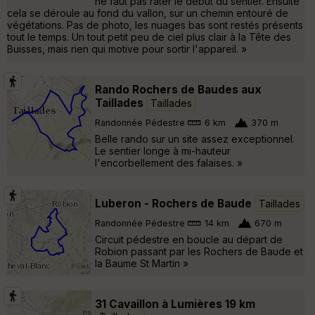
ne faut pas rater le début du sentier. Ensuite
cela se déroule au fond du vallon, sur un chemin entouré de
végétations. Pas de photo, les nuages bas sont restés présents
tout le temps. Un tout petit peu de ciel plus clair à la Tête des
Buisses, mais rien qui motive pour sortir l'appareil. »
Rando Rochers de Baudes aux
Taillades
Taillades
Randonnée Pédestre
6 km
370 m
Belle rando sur un site assez exceptionnel.
Le sentier longe à mi-hauteur
l'encorbellement des falaises. »
Luberon - Rochers de Baude
Taillades
Randonnée Pédestre
14 km
670 m
Circuit pédestre en boucle au départ de
Robion passant par les Rochers de Baude et
la Baume St Martin »
31 Cavaillon à Lumières 19 km