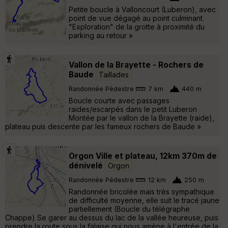
Petite boucle à Valloncourt (Luberon), avec
point de vue dégagé au point culminant.
"Exploration" de la grotte à proximité du
parking au retour »
Vallon de la Brayette - Rochers de
Baude
Taillades
Randonnée Pédestre
7 km
440 m
Boucle courte avec passages
raides/escarpés dans le petit Luberon
Montée par le vallon de la Brayette (raide),
plateau puis descente par les fameux rochers de Baude »
Orgon Ville et plateau, 12km 370m de
dénivelé
Orgon
Randonnée Pédestre
12 km
250 m
Randonnée bricolée mais très sympathique
de difficulté moyenne, elle suit le tracé jaune
partiellement (Boucle du télégraphe
Chappe) Se garer au dessus du lac de la vallée heureuse, puis
prendre la route sous la falaise qui nous amène à l'entrée de la