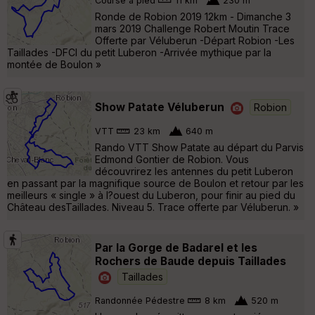
Course à pied
11 km
230 m
Ronde de Robion 2019 12km - Dimanche 3
mars 2019 Challenge Robert Moutin Trace
Offerte par Véluberun -Départ Robion -Les
Taillades -DFCI du petit Luberon -Arrivée mythique par la
montée de Boulon »
Show Patate Véluberun
Robion
VTT
23 km
640 m
Rando VTT Show Patate au départ du Parvis
Edmond Gontier de Robion. Vous
découvrirez les antennes du petit Luberon
en passant par la magnifique source de Boulon et retour par les
meilleurs « single » à l?ouest du Luberon, pour finir au pied du
Château desTaillades. Niveau 5. Trace offerte par Véluberun. »
Par la Gorge de Badarel et les
Rochers de Baude depuis Taillades
Taillades
Randonnée Pédestre
8 km
520 m