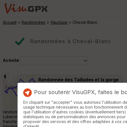
Accueil
>
Randonnées
>
Vaucluse
> Cheval-Blanc
Randonnées à Cheval-Blanc
Activité
Randonnée des Taillades et la gorge
de Badarel
Taillades
Pour soutenir VisuGPX, faites le b
Randonnée Pédestre
6 km
350 m
Randonnée des Taillades et la gorge de
En cliquant sur "accepter" vous autorisez l'utilisation 
Badarel : (fait le 23/10/2023) Cette
usage technique nécessaires au bon fonctionnement du 
randonnée au départ des Taillades au pied du massif du
que l'utilisation d'autres cookies (éventuellement tiers)
Luberon, propose 2 itinéraires : un facile et un difficile. Vous
statistiques ou de personnalisation des annonces pour
franchirez sur le circuit difficile, la gorge de Badarel, puis vous
proposer des services et des offres adaptées à vos c
longerez les rochers de Baude. De magnifiques paysages
d'interêt.