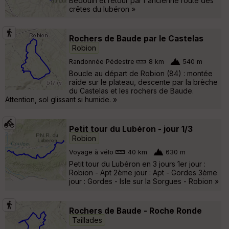
Bédouin et retour par l'ancienne route des
crêtes du lubéron »
Rochers de Baude par le Castelas
Robion
Randonnée Pédestre
8 km
540 m
Boucle au départ de Robion (84) : montée
raide sur le plateau, descente par la brèche
du Castelas et les rochers de Baude.
Attention, sol glissant si humide. »
Petit tour du Lubéron - jour 1/3
Robion
Voyage à vélo
40 km
630 m
Petit tour du Lubéron en 3 jours 1er jour :
Robion - Apt 2ème jour : Apt - Gordes 3ème
jour : Gordes - Isle sur la Sorgues - Robion »
Rochers de Baude - Roche Ronde
Taillades