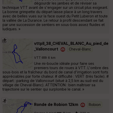
dégourdir les jambes et de réviser sa
technique VTT avant de s'engager sur un circuit plus exigeant.
La bonne grimpette du départ laisse place à un long travers
avec de belles vues sur la face ouest du Petit Luberon et toute
la vallée de La Durance. Le retour à profil descendant se fait
par une succession de sentiers en sous-bois assez fluides et
ludiques. »
vttpll_38_CHEVAL_BLANC_Au_pied_de
_Valloncourt
Cheval-Blanc
VTT
6 km
Une mi-boucle idéale pour faire ses
premiers tours de roues à VTT. L'ombre des
sous-bois et la fraîcheur du bord de canal d'irrigation sont forts
appréciables par forte chaleur. # difficulté : VERT (très facile). #
départ : parking de Valloncourt (situé à 2,5 km au sud-est du
village de Cheval-Blanc). ATTENTION : bien maîtriser sa
trajectoire sur le sentier qui surplombe le canal. »
Ronde de Robion 12km
Robion