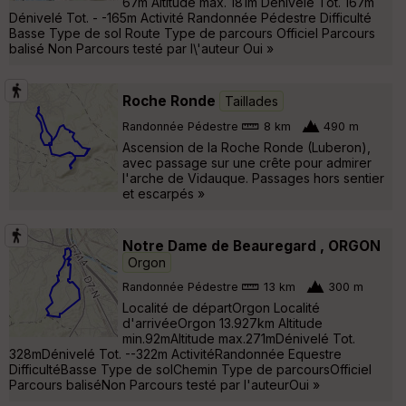
67m Altitude max. 181m Dénivelé Tot. 167m
Dénivelé Tot. - -165m Activité Randonnée Pédestre Difficulté
Basse Type de sol Route Type de parcours Officiel Parcours
balisé Non Parcours testé par l\'auteur Oui »
Roche Ronde
Taillades
Randonnée Pédestre
8 km
490 m
Ascension de la Roche Ronde (Luberon),
avec passage sur une crête pour admirer
l'arche de Vidauque. Passages hors sentier
et escarpés »
Notre Dame de Beauregard , ORGON
Orgon
Randonnée Pédestre
13 km
300 m
Localité de départOrgon Localité
d'arrivéeOrgon 13.927km Altitude
min.92mAltitude max.271mDénivelé Tot.
328mDénivelé Tot. --322m ActivitéRandonnée Equestre
DifficultéBasse Type de solChemin Type de parcoursOfficiel
Parcours baliséNon Parcours testé par l'auteurOui »