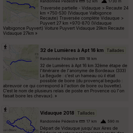
Randonnée Pédestre
52 km
1730 m
Traversée partielle - Vidauque > Recaute 24
km +750-530 (Vidauque Valbigonce
Recaute) Traversée complète Vidauque >
Puyvert 27 km +970-870 (Vidauque
Valbigonce Puyvert) Voiture Puyvert Vidauque 29km Recaute
Vidauque 27km »
32 de Lumières à Apt 16 km
Taillades
Randonnée Pédestre
18 km
32 de Lumières à Apt 16 km 32ème étape de
l'itinéraire de l'anonyme de Bordeaux (333)
La Begude : c’est un hameau où il était
possible de boire (du provençal begudo :
abreuvoir ce qui correspond à l'action de boire ou buvette).
C’est le nom de plusieurs relais de poste en Provence où l'on
faisait boire les chevaux). »
Vidauque 2018
Taillades
Randonnée Pédestre
17 km
590 m
Départ de Vidauque jusqu'aux Aires de