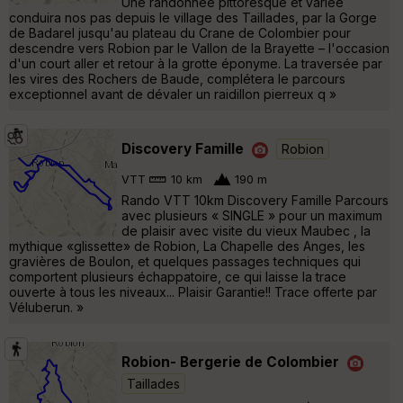
Une randonnée pittoresque et variée
conduira nos pas depuis le village des Taillades, par la Gorge
de Badarel jusqu'au plateau du Crane de Colombier pour
descendre vers Robion par le Vallon de la Brayette – l'occasion
d'un court aller et retour à la grotte éponyme. La traversée par
les vires des Rochers de Baude, complétera le parcours
exceptionnel avant de dévaler un raidillon pierreux q »
Discovery Famille
Robion
VTT
10 km
190 m
Rando VTT 10km Discovery Famille Parcours
avec plusieurs « SINGLE » pour un maximum
de plaisir avec visite du vieux Maubec , la
mythique «glissette» de Robion, La Chapelle des Anges, les
gravières de Boulon, et quelques passages techniques qui
comportent plusieurs échappatoire, ce qui laisse la trace
ouverte à tous les niveaux... Plaisir Garantie!! Trace offerte par
Véluberun. »
Robion- Bergerie de Colombier
Taillades