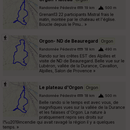
Randonnée Pédestre
19 km
500 m
Grenam13 22 participants Mistral frais le
matin, montée par le chateau et l'église.
Boucle depuis le Pmu... »
Orgon- ND de Beauregard
Orgon
Randonnée Pédestre
18 km
490 m
Rando sur les crêtes EST des Alpilles et
visite de ND de Beauregard. Belle vue sur le
Lubéron, vallée de la Durance, Cavaillon,
Alpilles, Salon de Provence »
Le plateau d'Orgon
Orgon
Randonnée Pédestre
18 km
500 m
Belle rando si le temps est avec vous, de
magnifiques vues sur la vallée de la Durance
et les falaises d'Orgon. La nature à
pratiquement repris ses droits sur
l%u2019incendie qui avait ravagé la région il y a quelques
temps. »