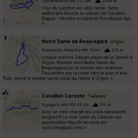
Cyclotourisme
227 km
2540 m
Tour du Lubéron en vélo rando. Sens
antihoraire Boucle au départ de Cavaillon
Etapes : Vitrolles en lubéron Forcalquier Apt
»
Notre Dame de Beauregard
Orgon
Randonnée Pédestre
13 km
270 m
Longue marche. Départ place de la Liberté à
Orgon. Montée vers Notre Dame de
Beauregard par le chemin des oratoires.
Descendre par la route vers le plan d'eau.
Puis, suivre le sentier jaune jusqu'au retour à Orgon. »
Cavaillon Cereste
Taillades
Voyage à vélo
65 km
610 m
Avec un vélo chargé les cotes paraissent
longues!!!! La voie verte du Calavon est
appréciable http://trois-mois-en-
cyclo.blogspot.com/ »