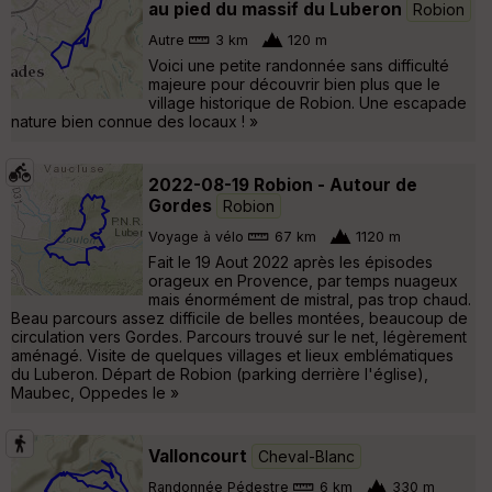
au pied du massif du Luberon
Robion
Autre
3 km
120 m
Voici une petite randonnée sans difficulté
majeure pour découvrir bien plus que le
village historique de Robion. Une escapade
nature bien connue des locaux ! »
2022-08-19 Robion - Autour de
Gordes
Robion
Voyage à vélo
67 km
1120 m
Fait le 19 Aout 2022 après les épisodes
orageux en Provence, par temps nuageux
mais énormément de mistral, pas trop chaud.
Beau parcours assez difficile de belles montées, beaucoup de
circulation vers Gordes. Parcours trouvé sur le net, légèrement
aménagé. Visite de quelques villages et lieux emblématiques
du Luberon. Départ de Robion (parking derrière l'église),
Maubec, Oppedes le »
Valloncourt
Cheval-Blanc
Randonnée Pédestre
6 km
330 m