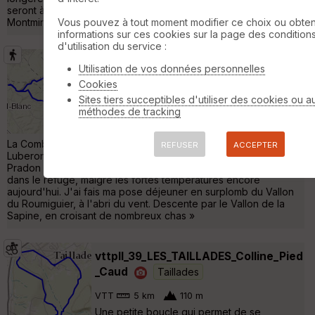
seront à découvrir sur la plaine de la Durance, les Dentelles de
Montmirail »
Vous pouvez à tout moment modifier ce choix ou obten
informations sur ces cookies sur la page des condition
d'utilisation du service :
Petit Luberon - Combe de Vidauque -
Utilisation de vos données personnelles
Vallon de la Sapine - Vallon du
Cookies
Colombier - Vallon de Taverne
Sites tiers succeptibles d'utiliser des cookies ou a
Taillades
méthodes de tracking
Randonnée Pédestre
20 km
810 m
La Combe de Vidauque est un endroit remarquable du Petit
REFUSER
ACCEPTER
Luberon. En haut de la combe, petit aller/retour au Bastidon du
Pradon où des randonneurs cassaient la croute autour du feu
dans le refuge, malgré les fortes températures encore
aujourd'hui. J'ai fais ma pose déjeuner en surplomb du Vallon
du Roumiguier, à l'abri du vent. Descente par le Vallon de la
Sapine, en croisant de nombreux chas »
vttpll_39_LES_TAILLADES_Colline_Pied
_Caud
Taillades
VTT
5 km
110 m
Une petite boucle qui permet de se