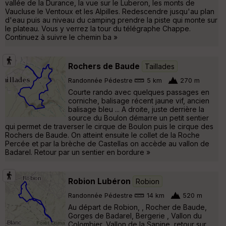
vallée de la Durance, la vue sur le Luberon, les monts de
Vaucluse le Ventoux et les Alpilles. Redescendre jusqu'au plan
d'eau puis au niveau du camping prendre la piste qui monte sur
le plateau. Vous y verrez la tour du télégraphe Chappe.
Continuez à suivre le chemin ba »
Rochers de Baude
Taillades
Randonnée Pédestre
5 km
270 m
Courte rando avec quelques passages en
corniche, balisage récent jaune vif, ancien
balisage bleu ... A droite, juste derrière la
source du Boulon démarre un petit sentier
qui permet de traverser le cirque de Boulon puis le cirque des
Rochers de Baude. On atteint ensuite le collet de la Roche
Percée et par la brèche de Castellas on accède au vallon de
Badarel. Retour par un sentier en bordure »
Robion Lubéron
Robion
Randonnée Pédestre
14 km
520 m
Au départ de Robion, , Rocher de Baude,
Gorges de Badarel, Bergerie , Vallon du
Colombier, Vallon de la Sapine, retour sur