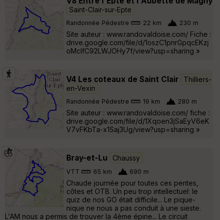
V8 Entre l'Epte et l'Aubette de Magny
Saint-Clair-sur-Epte
Randonnée Pédestre
22 km
230 m
Site auteur : www.randovaldoise.com/ Fiche :
drive.google.com/file/d/1oszC1pnrGpqcEKzj
oMcIfC92LWJOHy7f/view?usp=sharing »
V4 Les coteaux de Saint Clair
Thilliers-
en-Vexin
Randonnée Pédestre
19 km
280 m
Site auteur : www.randovaldoise.com/ fiche :
drive.google.com/file/d/1Xqoen3jSaEyV6eK
V7vFKbTa-x1Saj3Ug/view?usp=sharing »
Bray-et-Lu
Chaussy
VTT
65 km
690 m
Chaude journée pour toutes ces pentes,
côtes et OTB. Un peu trop intellectuel: le
quiz de nos GO était difficile... Le pique-
nique ne nous a pas conduit à une sieste.
L'AM nous a permis de trouver la 4ème épine... Le circuit