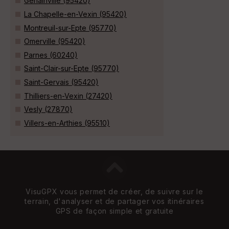
Genainville (95420)
La Chapelle-en-Vexin (95420)
Montreuil-sur-Epte (95770)
Omerville (95420)
Parnes (60240)
Saint-Clair-sur-Epte (95770)
Saint-Gervais (95420)
Thilliers-en-Vexin (27420)
Vesly (27870)
Villers-en-Arthies (95510)
VisuGPX vous permet de créer, de suivre sur le
terrain, d'analyser et de partager vos itinéraires
GPS de façon simple et gratuite