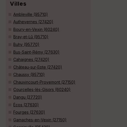
Villes
Ambleville (95710)
Authevernes (27420)
Boury-en-Vexin (60240)
Bray-et-Lû (95710)
Buhy (95770)
Bus-Saint-Rémy (27630)
Cahaignes (27420)
Château-sur-Epte (27420)
Chaussy (95710)
Chauvincourt-Provemont (27150)
Courcelles-lès-Gisors (60240)
Dangu (27720)
Écos (27630)
Fourges (27630)
Gamaches-en-Vexin (27150)