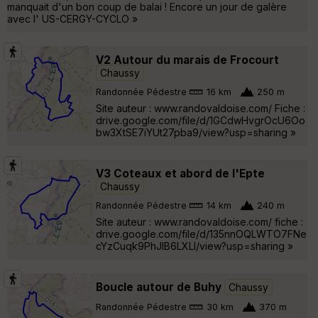
manquait d'un bon coup de balai ! Encore un jour de galère
avec l' US-CERGY-CYCLO »
V2 Autour du marais de Frocourt
Chaussy
Randonnée Pédestre
16 km
250 m
Site auteur : www.randovaldoise.com/ Fiche :
drive.google.com/file/d/1GCdwHvgrOcU6Oo
bw3XtSE7iYUt27pba9/view?usp=sharing »
V3 Coteaux et abord de l'Epte
Chaussy
Randonnée Pédestre
14 km
240 m
Site auteur : www.randovaldoise.com/ fiche :
drive.google.com/file/d/135nnOQLWTO7FNe
cYzCuqk9PhJlB6LXLI/view?usp=sharing »
Boucle autour de Buhy
Chaussy
Randonnée Pédestre
30 km
370 m