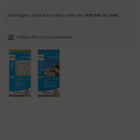
Tr
an
sp
Intégrez cette trace dans votre site [
Afficher le code
]
ar
en
ce
Cartes IGN correspondantes
Po
int
illé
s
S
e
n
s
St
re
et
Vi
e
w