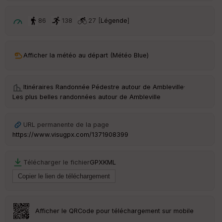
p
ar
t
86
138
27 [
Légende
]
ar
ri
v
Afficher la météo au départ (Météo Blue)
é
e
Itinéraires Randonnée Pédestre autour de
Ambleville
·
C
Les plus belles randonnées autour de Ambleville
ou
le
ur
URL permanente de la page
https://www.visugpx.com/1371908399
Télécharger le fichier
GPX
KML
Ep
ai
ss
eu
r
Afficher le QRCode pour téléchargement sur mobile