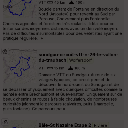
VTT
45 km
460 m
Boucle partant de Fontaine en direction du
Nord (Anjoutey) pour revenir au Sud par
Perouse, Chevremont puis Fontenelle.
Chemins agricoles et forestiers très roulants... Idéal pour ce
tester sur des moyennes distances avec un dénivelé moyen.
Pas de difficultés insurmontables pour des vététistes ayant une
pratique régulière... »
sundgau-circuit-vtt-n-26-le-vallon-
du-traubach
Wolfersdorf
VTT
15 km
160 m
Domaine VTT du Sundgau. Autour de six
villages typiques, ce circuit permet de
découvrir le nord-ouest du Sundgau et de
se dépasser physiquement avec quelques difficultés comme la
montée entre Bréchaumont et Guevenatten. Uniquement sur de
beaux chemins et routes à faible circulation, de nombreuses
curiosités jalonnent le parcours (calvaires, puits à margelle,
puits fontaine). Ce parcours pe »
Bâle-St Nazaire Etape 2
Rivière