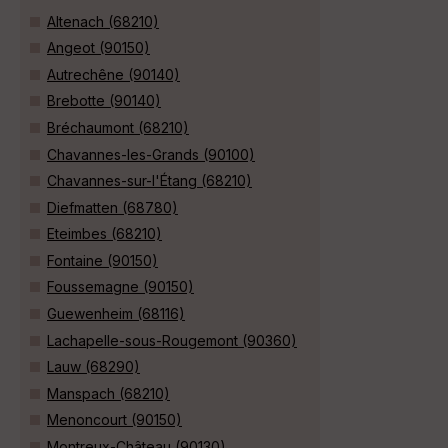
Altenach (68210)
Angeot (90150)
Autrechêne (90140)
Brebotte (90140)
Bréchaumont (68210)
Chavannes-les-Grands (90100)
Chavannes-sur-l'Étang (68210)
Diefmatten (68780)
Eteimbes (68210)
Fontaine (90150)
Foussemagne (90150)
Guewenheim (68116)
Lachapelle-sous-Rougemont (90360)
Lauw (68290)
Manspach (68210)
Menoncourt (90150)
Montreux-Château (90130)