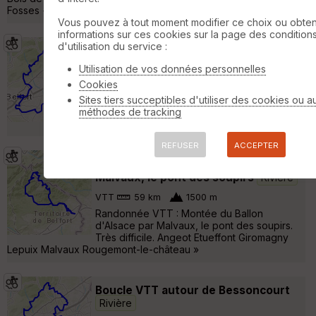
Fosses - Chavannes-sur-l'Étang »
Vous pouvez à tout moment modifier ce choix ou obten
informations sur ces cookies sur la page des condition
d'utilisation du service :
Fontaine VTT
Rivière
Utilisation de vos données personnelles
VTT
42 km
530 m
Cookies
Boucle au départ de Fontaine à travers bois
et prairies empruntant des chemins agricoles
Sites tiers succeptibles d'utiliser des cookies ou a
et forestiers ainsi que quelques singles sur
méthodes de tracking
un relief vallonné... »
REFUSER
ACCEPTER
20 Août 2009 : Le Ballon d'Alsace par
Malvaux, le pont des soupirs
Rivière
VTT
59 km
1500 m
Randonnée VTT : Montée du Ballon
d'Alsace par Malvaux, le pont des soupirs.
Très difficile. Angeot Etueffont Giromagny
Lepuix Malvaux Rougemont-le-château »
Boucle VTT autour de Bessoncourt
Rivière