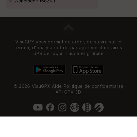
Wolfersdorf (68210)
VisuGPX vous permet de créer, de suivre sur le
terrain, d'analyser et de partager vos itinéraires
GPS de façon simple et gratuite
© 2026 VisuGPX
Aide
Politique de confidentialité
API
GPX 3D