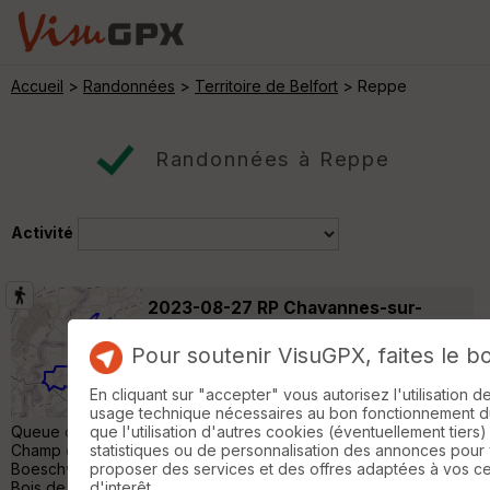
Accueil
>
Randonnées
>
Territoire de Belfort
> Reppe
Randonnées à Reppe
Activité
2023-08-27 RP Chavannes-sur-
l'Étang
Wolfersdorf
Pour soutenir VisuGPX, faites le b
Randonnée Pédestre
16 km
250 m
Chavannes-sur-l'Étang (aire d'accueil de la
En cliquant sur "accepter" vous autorisez l'utilisation 
Porte d'Alsace) - Église Saint-Matthieu -
usage technique nécessaires au bon fonctionnement du 
Queue de l'étang de la Brière - Mare pédagogique - Étangs du
que l'utilisation d'autres cookies (éventuellement tiers)
Champ de Charme - Le Haut Bois - Étang du Milieu -
statistiques ou de personnalisation des annonces pour
Boeschweiher - Kapellenweg - Notre-Dame de Bellefontaine -
proposer des services et des offres adaptées à vos c
Bois de l'Épine - Étang de la Ripaille - Étang de Belle Île - Les
d'interêt.