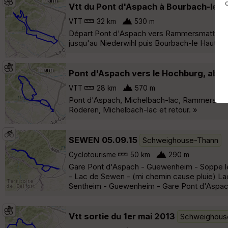
Vtt du Pont d'Aspach à Bourbach-le-H
VTT
32 km
530 m
Départ Pont d'Aspach vers Rammersmatt par 
jusqu'au Niederwihl puis Bourbach-le Haut ,
Pont d'Aspach vers le Hochburg, abr
VTT
28 km
570 m
Pont d'Aspach, Michelbach-lac, Rammersmatt,
Roderen, Michelbach-lac et retour. »
SEWEN 05.09.15
Schweighouse-Thann
Cyclotourisme
50 km
290 m
Gare Pont d'Aspach - Guewenheim - Soppe le 
- Lac de Sewen - (mi chemin cause pluie) La
Sentheim - Guewenheim - Gare Pont d'Aspac
Vtt sortie du 1er mai 2013
Schweighous