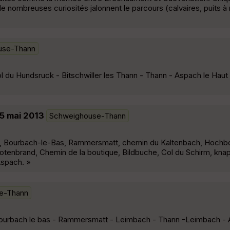
de nombreuses curiosités jalonnent le parcours (calvaires, puits à 
use-Thann
l du Hundsruck - Bitschwiller les Thann - Thann - Aspach le Haut
 5 mai 2013
Schweighouse-Thann
, Bourbach-le-Bas, Rammersmatt, chemin du Kaltenbach, Hochbou
enbrand, Chemin de la boutique, Bildbuche, Col du Schirm, knap
Aspach. »
e-Thann
urbach le bas - Rammersmatt - Leimbach - Thann -Leimbach - A