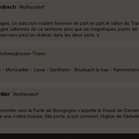
aubach
Wolfersdorf
ges, ce parcours roulant traverse de part en part le vallon du Tra
ges vallonnés de ce territoire ainsi que de magnifiques points de 
rcours peut se réaliser dans les deux sens. »
Schweighouse-Thann
 - Mortzwiller - Lauw - Sentheim - Bourbach le bas - Rammersma
iller
Wolfersdorf
orientée vers la Porte de Bourgogne s’appelle le Fossé de Danne
une colline boisée. Elle porte, à son sommet, l’église de Gildwil