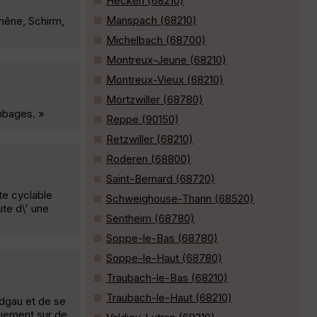
Hecken (68210)
Manspach (68210)
chêne, Schirm,
Michelbach (68700)
Montreux-Jeune (68210)
Montreux-Vieux (68210)
Mortzwiller (68780)
ombages. »
Reppe (90150)
Retzwiller (68210)
Roderen (68800)
Saint-Bernard (68720)
te cyclable
Schweighouse-Thann (68520)
te d\' une
Sentheim (68780)
Soppe-le-Bas (68780)
Soppe-le-Haut (68780)
Traubach-le-Bas (68210)
Traubach-le-Haut (68210)
ndgau et de se
uement sur de