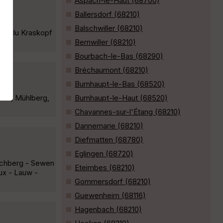
Aspach-le-Haut (68700)
Ballersdorf (68210)
Balschwiller (68210)
ent du Kraskopf
Bernwiller (68210)
Bourbach-le-Bas (68290)
Bréchaumont (68210)
Burnhaupt-le-Bas (68520)
und, Mühlberg,
Burnhaupt-le-Haut (68520)
Chavannes-sur-l'Étang (68210)
Dannemarie (68210)
Diefmatten (68780)
Eglingen (68720)
irchberg - Sewen
Eteimbes (68210)
ux - Lauw -
Gommersdorf (68210)
Guewenheim (68116)
Hagenbach (68210)