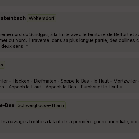
-steinbach
Wolfersdorf
me nord du Sundgau, à la limite avec le territoire de Belfort et su
er du Nord. Il traverse, dans sa plus longue partie, des collines
s deux sens. »
nn
willer - Hecken - Diefmaten - Soppe le Bas - le Haut - Mortzwiller
 - Aspach le Haut - Aspach le Bas - Burnhaupt le Haut »
le-Bas
Schweighouse-Thann
es ouvrages fortifiés datant de la première guerre mondiale, cons