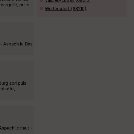
Valdieu-Lutran (68210)
margelle, puits
Wolfersdorf (68210)
 - Aspach le Bas
rg abri puis
phutte,
spach le haut -