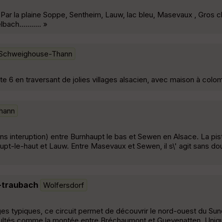
h. Par la plaine Soppe, Sentheim, Lauw, lac bleu, Masevaux , Gros 
ch........... »
Schweighouse-Thann
ute 6 en traversant de jolies villages alsacien, avec maison à col
hann
ns interuption) entre Burnhaupt le bas et Sewen en Alsace. La pis
pt-le-haut et Lauw. Entre Masevaux et Sewen, il s\' agit sans dou
u-traubach
Wolfersdorf
es typiques, ce circuit permet de découvrir le nord-ouest du Su
ultés comme la montée entre Bréchaumont et Guevenatten. Uniq