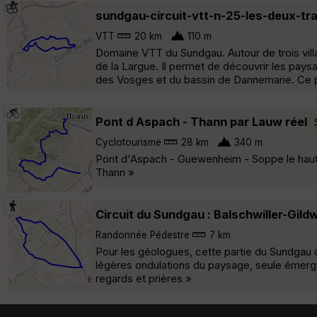
sundgau-circuit-vtt-n-25-les-deux-tr
VTT
20 km
110 m
Domaine VTT du Sundgau. Autour de trois villa
de la Largue. Il permet de découvrir les paysa
des Vosges et du bassin de Dannemarie. Ce pa
Pont d Aspach - Thann par Lauw réel
Cyclotourisme
28 km
340 m
Pont d'Aspach - Guewenheim - Soppe le haut
Thann »
Circuit du Sundgau : Balschwiller-Gildw
Randonnée Pédestre
7 km
Pour les géologues, cette partie du Sundgau 
légères ondulations du paysage, seule émerge 
regards et prières »