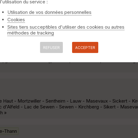
d'utilisation du service :
aut et retour
Schweighouse-Thann
Utilisation de vos données personnelles
Cookies
le lac de Michelbach, puis chemin du Kaltenbach et contournem
 retour par Bourbach-le-Bas, Guewenheim, pont d'Aspach. »
Sites tiers succeptibles d'utiliser des cookies ou autres
méthodes de tracking
i Baumann
Schweighouse-Thann
REFUSER
ACCEPTER
 goulet vers Hochburg, Weierlé, abri Baumann, col du Teufelsgr
Haut - Mortzwiller - Sentheim - Lauw - Masevaux - Sickert - K
c d'Alfeld - Lac de Sewen - Sewen - Kirchberg - Sikert - Maseva
h »
e-Thann