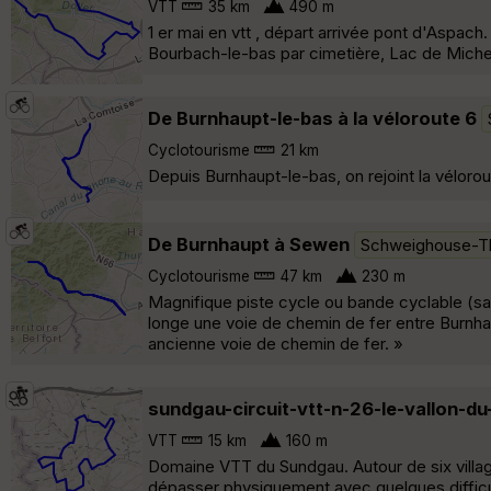
VTT
35 km
490 m
1 er mai en vtt , départ arrivée pont d'Aspac
Bourbach-le-bas par cimetière, Lac de Michelba
De Burnhaupt-le-bas à la véloroute 6
Cyclotourisme
21 km
Depuis Burnhaupt-le-bas, on rejoint la véloro
De Burnhaupt à Sewen
Schweighouse-T
Cyclotourisme
47 km
230 m
Magnifique piste cycle ou bande cyclable (sa
longe une voie de chemin de fer entre Burnhau
ancienne voie de chemin de fer. »
sundgau-circuit-vtt-n-26-le-vallon-d
VTT
15 km
160 m
Domaine VTT du Sundgau. Autour de six villag
dépasser physiquement avec quelques diffic