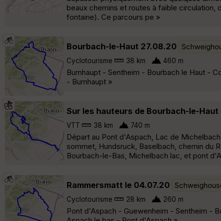
beaux chemins et routes à faible circulation, 
fontaine). Ce parcours pe »
Bourbach-le-Haut 27.08.20
Schweigho
Cyclotourisme
38 km
460 m
Burnhaupt - Sentheim - Bourbach le Haut - Co
- Burnhaupt »
Sur les hauteurs de Bourbach-le-Haut
VTT
38 km
740 m
Départ au Pont d'Aspach, Lac de Michelbach
sommet, Hundsruck, Baselbach, chemin du Rot
Bourbach-le-Bas, Michelbach lac, et pont d'
Rammersmatt le 04.07.20
Schweighous
Cyclotourisme
28 km
260 m
Pont d'Aspach - Guewenheim - Sentheim - Bo
Aspach le bas - Pont d'Aspach »