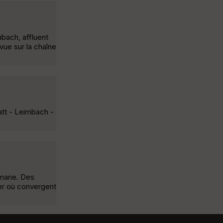
ubach, affluent
vue sur la chaîne
tt - Leimbach -
marie. Des
ler où convergent