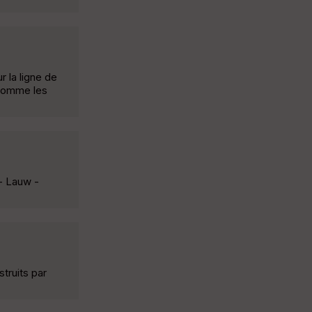
r la ligne de
 comme les
 - Lauw -
truits par