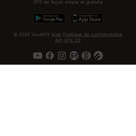
GPS de façon simple et gratuite
© 2026 VisuGPX
Aide
Politique de confidentialité
API
GPX 3D