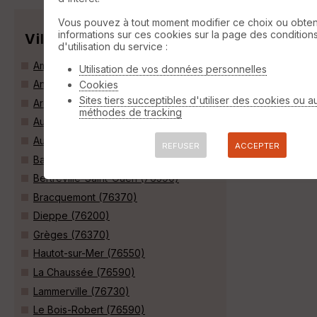
Vous pouvez à tout moment modifier ce choix ou obten
informations sur ces cookies sur la page des condition
Villes
d'utilisation du service :
Ambrumesnil (76550)
Utilisation de vos données personnelles
Anneville-sur-Scie (76590)
Cookies
Sites tiers succeptibles d'utiliser des cookies ou a
Arques-la-Bataille (76880)
méthodes de tracking
Aubermesnil-Beaumais (76550)
Auppegard (76730)
REFUSER
ACCEPTER
Bacqueville-en-Caux (76730)
Bertreville-Saint-Ouen (76590)
Bracquemont (76370)
Dieppe (76200)
Grèges (76370)
Hautot-sur-Mer (76550)
La Chaussée (76590)
Lammerville (76730)
Le Bois-Robert (76590)