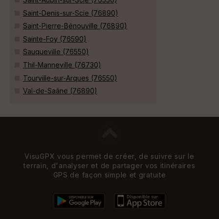
Saint-Denis-sur-Scie (76890)
Saint-Pierre-Bénouville (76890)
Sainte-Foy (76590)
Sauqueville (76550)
Thil-Manneville (76730)
Tourville-sur-Arques (76550)
Val-de-Saâne (76890)
VisuGPX vous permet de créer, de suivre sur le
terrain, d'analyser et de partager vos itinéraires
GPS de façon simple et gratuite